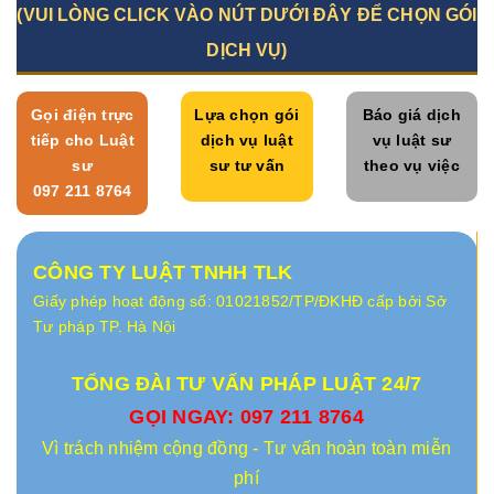
(VUI LÒNG CLICK VÀO NÚT DƯỚI ĐÂY ĐỂ CHỌN GÓI
DỊCH VỤ)
Gọi điện trực
Lựa chọn gói
Báo giá dịch
tiếp cho Luật
dịch vụ luật
vụ luật sư
sư
sư tư vấn
theo vụ việc
097 211 8764
CÔNG TY LUẬT TNHH TLK
Giấy phép hoạt động số: 01021852/TP/ĐKHĐ cấp bởi Sở
Tư pháp TP. Hà Nội
TỔNG ĐÀI TƯ VẤN PHÁP LUẬT 24/7
GỌI NGAY: 097 211 8764
Vì trách nhiệm cộng đồng - Tư vấn hoàn toàn miễn
phí