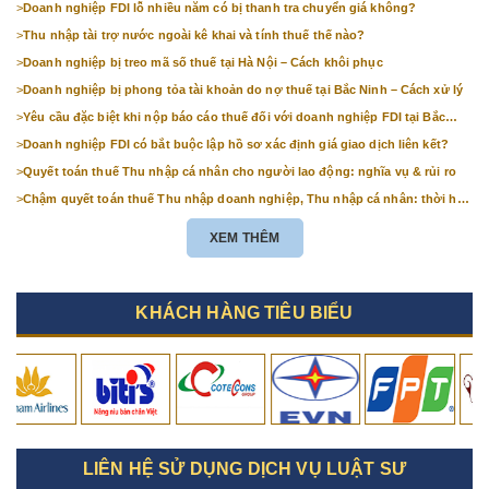
>
Doanh nghiệp FDI lỗ nhiều năm có bị thanh tra chuyển giá không?
>
Thu nhập tài trợ nước ngoài kê khai và tính thuế thế nào?
>
Doanh nghiệp bị treo mã số thuế tại Hà Nội – Cách khôi phục
>
Doanh nghiệp bị phong tỏa tài khoản do nợ thuế tại Bắc Ninh – Cách xử lý
>
Yêu cầu đặc biệt khi nộp báo cáo thuế đối với doanh nghiệp FDI tại Bắc
Ninh
>
Doanh nghiệp FDI có bắt buộc lập hồ sơ xác định giá giao dịch liên kết?
>
Quyết toán thuế Thu nhập cá nhân cho người lao động: nghĩa vụ & rủi ro
>
Chậm quyết toán thuế Thu nhập doanh nghiệp, Thu nhập cá nhân: thời hạn
& mức phạt
XEM THÊM
KHÁCH HÀNG TIÊU BIỂU
LIÊN HỆ SỬ DỤNG DỊCH VỤ LUẬT SƯ