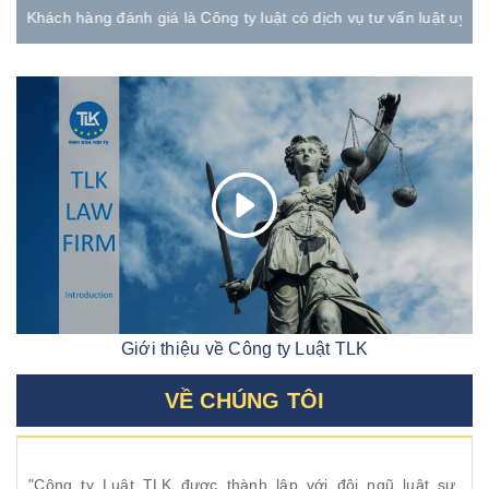
ánh giá là Công ty luật có dịch vụ tư vấn luật uy tín, nhanh chóng,
Giới thiệu về Công ty Luật TLK
VỀ CHÚNG TÔI
"Công ty Luật TLK được thành lập với đội ngũ luật sư,