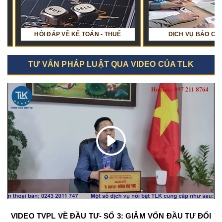
Ụ BÁO CÁO TÀI CHÍNH
HỎI ĐÁP VỀ KẾ TOÁN - THUẾ
TƯ VẤN PHÁP LUẬT QUA VIDEO CỦA TLK
VIDEO TVPL VỀ ĐẦU TƯ- SỐ 3: GIẢM VỐN ĐẦU TƯ ĐỐI