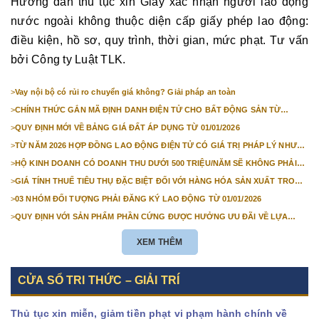
Hướng dẫn thủ tục xin Giấy xác nhận người lao động
nước ngoài không thuộc diện cấp giấy phép lao động:
điều kiện, hồ sơ, quy trình, thời gian, mức phạt. Tư vấn
bởi Công ty Luật TLK.
>
Vay nội bộ có rủi ro chuyển giá không? Giải pháp an toàn
>
CHÍNH THỨC GẮN MÃ ĐỊNH DANH ĐIỆN TỬ CHO BẤT ĐỘNG SẢN TỪ
1/3/2026
>
QUY ĐỊNH MỚI VỀ BẢNG GIÁ ĐẤT ÁP DỤNG TỪ 01/01/2026
>
TỪ NĂM 2026 HỢP ĐỒNG LAO ĐỘNG ĐIỆN TỬ CÓ GIÁ TRỊ PHÁP LÝ NHƯ
VĂN BẢN GIẤY
>
HỘ KINH DOANH CÓ DOANH THU DƯỚI 500 TRIỆU/NĂM SẼ KHÔNG PHẢI
NỘP THUẾ GIÁ TRỊ GIA TĂNG
>
GIÁ TÍNH THUẾ TIÊU THỤ ĐẶC BIỆT ĐỐI VỚI HÀNG HÓA SẢN XUẤT TRONG
NƯỚC NĂM 2026
>
03 NHÓM ĐỐI TƯỢNG PHẢI ĐĂNG KÝ LAO ĐỘNG TỪ 01/01/2026
>
QUY ĐỊNH VỚI SẢN PHẨM PHẦN CỨNG ĐƯỢC HƯỞNG ƯU ĐÃI VỀ LỰA
CHỌN NHÀ THẦU TỪ 01/01/2026
XEM THÊM
CỬA SỔ TRI THỨC – GIẢI TRÍ
Thủ tục xin miễn, giảm tiền phạt vi phạm hành chính về