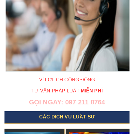
VÌ LỢI ÍCH CỘNG ĐỒNG
TƯ VẤN PHÁP LUẬT
MIỄN PHÍ
GỌI NGAY:
097 211 8764
CÁC DỊCH VỤ LUẬT SƯ