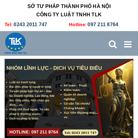
SỞ TƯ PHÁP THÀNH PHỐ HÀ NỘI
CÔNG TY LUẬT TNHH TLK
Tel:
0243 2011 747
Hotline:
097 211 8764
TRANG CHỦ
GIỚI THIỆU
DỊCH VỤ PHÁP LÝ
DỊCH VỤ KẾ TOÁN - THUẾ
XÚC TIẾN THƯƠNG MẠI
BẢNG GIÁ
ĐÀO TẠO
TUYỂN DỤNG
LIÊN HỆ