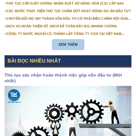
NHẬP KHẨU
>
THỦ TỤC CẤP GIẤY CHỨNG NHẬN XUẤT XỨ HÀNG HOÁ (CO) CẤP SAU
>
CÁC BƯỚC THỰC HIỆN THỦ TỤC CHẤM DỨT HOẠT ĐỘNG DỰ ÁN ĐẦU TƯ?
>
CHUYỂN ĐỔI NỢ VAY THÀNH VỐN ĐẦU TƯ CÓ PHẢI ĐIỀU CHỈNH NỘI DUNG
GIẤY CHỨNG NHẬN ĐĂNG KÝ ĐẦU TƯ KHÔNG?
>
DỊCH VỤ HOÀN THIỆN SỔ SÁCH KẾ TOÁN ĐẦY ĐỦ, NHANH CHÓNG
>
CÔNG TY NƯỚC NGOÀI CÓ THÀNH LẬP CÔNG TY CON TẠI VIỆT NAM
ĐƯỢC KHÔNG? NHỮNG ĐIỀU KIỆN ĐỂ CÔNG TY NƯỚC NGOÀI THÀNH LẬP
CÔNG TY CON TẠI VIỆT NAM?
XEM THÊM
BÀI ĐỌC NHIỀU NHẤT
Thủ tục xác nhận hoàn thành việc góp vốn đầu tư (Mới
nhất)