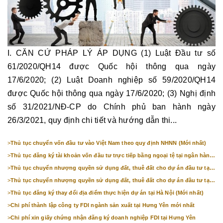
I. CĂN CỨ PHÁP LÝ ÁP DỤNG (1) Luật Đầu tư số
61/2020/QH14 được Quốc hội thông qua ngày
17/6/2020; (2) Luật Doanh nghiệp số 59/2020/QH14
được Quốc hội thông qua ngày 17/6/2020; (3) Nghị định
số 31/2021/NĐ-CP do Chính phủ ban hành ngày
26/3/2021, quy định chi tiết và hướng dẫn thi...
>
Thủ tục chuyển vốn đầu tư vào Việt Nam theo quy định NHNN (Mới nhất)
>
Thủ tục đăng ký tài khoản vốn đầu tư trực tiếp bằng ngoại tệ tại ngân hàng
(mới nhất)
>
Thủ tục chuyển nhượng quyền sử dụng đất, thuê đất cho dự án đầu tư tại
Bắc Ninh (mới nhất)
>
Thủ tục chuyển nhượng quyền sử dụng đất, thuê đất cho dự án đầu tư tại
Hà Nội (mới nhất)
>
Thủ tục đăng ký thay đổi địa điểm thực hiện dự án tại Hà Nội (Mới nhất)
>
Chi phí thành lập công ty FDI ngành sản xuất tại Hưng Yên mới nhất
>
Chi phí xin giấy chứng nhận đăng ký doanh nghiệp FDI tại Hưng Yên