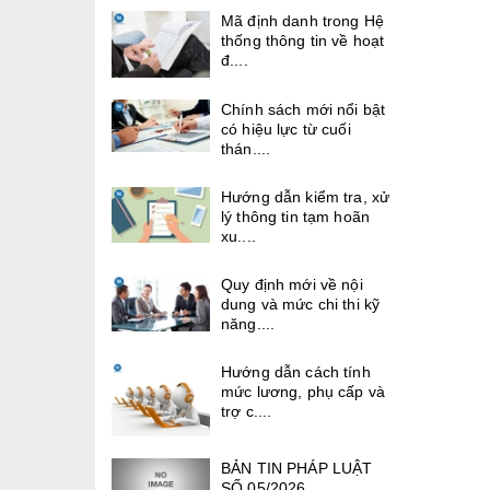
Mã định danh trong Hệ
thống thông tin về hoạt
đ....
Chính sách mới nổi bật
có hiệu lực từ cuối
thán....
Hướng dẫn kiểm tra, xử
lý thông tin tạm hoãn
xu....
Quy định mới về nội
dung và mức chi thi kỹ
năng....
Hướng dẫn cách tính
mức lương, phụ cấp và
trợ c....
BẢN TIN PHÁP LUẬT
SỐ 05/2026.