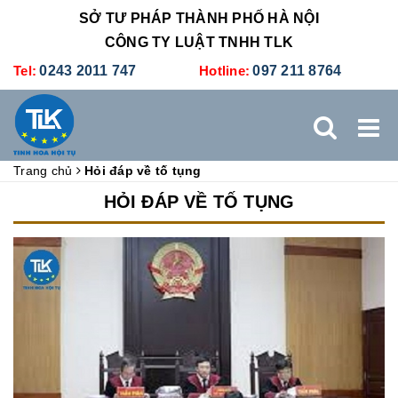
SỞ TƯ PHÁP THÀNH PHỐ HÀ NỘI
CÔNG TY LUẬT TNHH TLK
Tel:
0243 2011 747
Hotline:
097 211 8764
Trang chủ
Hỏi đáp về tố tụng
TRANG CHỦ
GIỚI THIỆU
DỊCH VỤ PHÁP LÝ
HỎI ĐÁP VỀ TỐ TỤNG
DỊCH VỤ KẾ TOÁN - THUẾ
XÚC TIẾN THƯƠNG MẠI
BẢNG GIÁ
ĐÀO TẠO
TUYỂN DỤNG
LIÊN HỆ