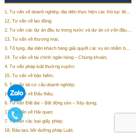
1. Tư vấn về doanh nghiệp, đại diện thực hiện các thủ tục liên
quan tới doanh nghiệp;
12. Tư vấn về lao động;
2. Tư vấn các dự án đầu tư trong nước và dự án có vốn đầu
tư nước ngoài (FDI);
13. Tư vấn về thương mại;
3. Tố tụng, đại diện khách hàng giải quyết các vụ án nhằm bảo
vệ tối đa các quyền và lợi ích của khách hàng;
14. Tư vấn về tài chính ngân hàng – Chứng khoán;
4. Tư vấn pháp luật thường xuyên;
15. Tư vấn về bảo hiểm;
5. Tư vấn tái cơ cấu doanh nghiệp;
16. Tư vấn về Đấu thầu;
6. Tư vấn Đất đai – Bất động sản – Xây dựng;
17. Tư vấn về Hải quan;
7. Tư vấn các loại giấy phép;
18. Đào tạo, bồi dưỡng pháp Luật;