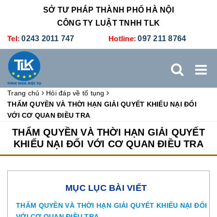
SỞ TƯ PHÁP THÀNH PHỐ HÀ NỘI
CÔNG TY LUẬT TNHH TLK
Tel:
0243 2011 747
Hotline:
097 211 8764
Trang chủ
Hỏi đáp về tố tụng
TRANG CHỦ
GIỚI THIỆU
DỊCH VỤ PHÁP LÝ
THẨM QUYỀN VÀ THỜI HẠN GIẢI QUYẾT KHIẾU NẠI ĐỐI
VỚI CƠ QUAN ĐIỀU TRA
DỊCH VỤ KẾ TOÁN - THUẾ
XÚC TIẾN THƯƠNG MẠI
THẨM QUYỀN VÀ THỜI HẠN GIẢI QUYẾT
KHIẾU NẠI ĐỐI VỚI CƠ QUAN ĐIỀU TRA
BẢNG GIÁ
ĐÀO TẠO
TUYỂN DỤNG
LIÊN HỆ
MỤC LỤC BÀI VIẾT
THẨM QUYỀN VÀ THỜI HẠN GIẢI QUYẾT KHIẾU NẠI ĐỐI
VỚI CƠ QUAN ĐIỀU TRA