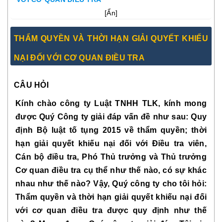
[
Ẩn
]
THẨM QUYỀN VÀ THỜI HẠN GIẢI QUYẾT KHIẾU
NẠI ĐỐI VỚI CƠ QUAN ĐIỀU TRA
CÂU HỎI
Kính chào công ty Luật TNHH TLK, kính mong 
được Quý Công ty giải đáp vấn đề như sau: Quy 
định Bộ luật tố tụng 2015 về thẩm quyền; thời 
hạn giải quyết khiếu nại đối với Điều tra viên, 
Cán bộ điều tra, Phó Thủ trưởng và Thủ trưởng 
Cơ quan điều tra cụ thể như thế nào, có sự khác 
nhau như thế nào? Vậy, Quý công ty cho tôi hỏi: 
Thẩm quyền và thời hạn giải quyết khiếu nại đối 
với cơ quan điều tra được quy định như thế 