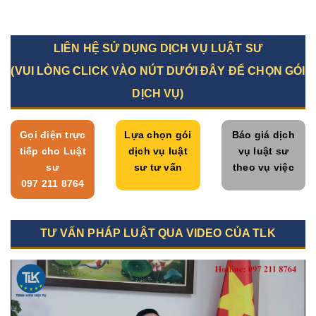
LIÊN HỆ SỬ DỤNG DỊCH VỤ LUẬT SƯ
(VUI LÒNG CLICK VÀO NÚT DƯỚI ĐÂY ĐỂ CHỌN GÓI
DỊCH VỤ)
Gọi điện trực
Lựa chọn gói
Báo giá dịch
tiếp cho Luật
dịch vụ luật
vụ luật sư
sư
sư tư vấn
theo vụ việc
097 211 8764
TƯ VẤN PHÁP LUẬT QUA VIDEO CỦA TLK