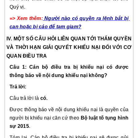
Quý vị.
=> Xem thêm:
Người nào có quyền ra lệnh bắt bị 
can hoặc bị cáo để tạm giam?
IV. MỘT SỐ CÂU HỎI LIÊN QUAN TỚI THẨM QUYỀN 
VÀ THỜI HẠN GIẢI QUYẾT KHIẾU NẠI ĐỐI VỚI CƠ 
QUAN ĐIỀU TRA
Câu 1: Cán bộ điều tra bị khiếu nại có được 
thông báo về nội dung khiếu nại không?
Trả lời: 
Câu trả lời là 
có.
Được thông báo về nội dung khiếu nại là quyền của 
người bị khiếu nại căn cứ theo 
Bộ luật tố tụng hình 
sự 2015
.
Tóm lại, Cán bộ điều tra bị khiếu nại sẽ được gửi 