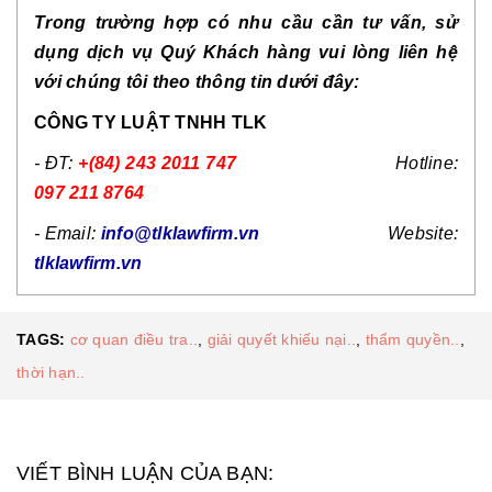
Trong trường hợp có nhu cầu cần tư vấn, sử 
dụng dịch vụ Quý Khách hàng vui lòng liên hệ 
với chúng tôi theo thông tin dưới đây: 
CÔNG TY LUẬT TNHH TLK
- ĐT:
+(84) 243 2011 747
Hotline:
097 211 8764
- Email:
info@tlklawfirm.vn 
Website:
tlklawfirm.vn
TAGS:
cơ quan điều tra..
,
giải quyết khiếu nại..
,
thẩm quyền..
,
thời hạn..
VIẾT BÌNH LUẬN CỦA BẠN: