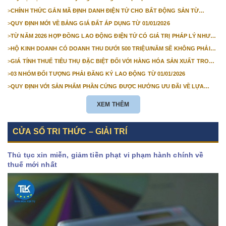
>
CHÍNH THỨC GẮN MÃ ĐỊNH DANH ĐIỆN TỬ CHO BẤT ĐỘNG SẢN TỪ
1/3/2026
>
QUY ĐỊNH MỚI VỀ BẢNG GIÁ ĐẤT ÁP DỤNG TỪ 01/01/2026
>
TỪ NĂM 2026 HỢP ĐỒNG LAO ĐỘNG ĐIỆN TỬ CÓ GIÁ TRỊ PHÁP LÝ NHƯ
VĂN BẢN GIẤY
>
HỘ KINH DOANH CÓ DOANH THU DƯỚI 500 TRIỆU/NĂM SẼ KHÔNG PHẢI
NỘP THUẾ GIÁ TRỊ GIA TĂNG
>
GIÁ TÍNH THUẾ TIÊU THỤ ĐẶC BIỆT ĐỐI VỚI HÀNG HÓA SẢN XUẤT TRONG
NƯỚC NĂM 2026
>
03 NHÓM ĐỐI TƯỢNG PHẢI ĐĂNG KÝ LAO ĐỘNG TỪ 01/01/2026
>
QUY ĐỊNH VỚI SẢN PHẨM PHẦN CỨNG ĐƯỢC HƯỞNG ƯU ĐÃI VỀ LỰA
CHỌN NHÀ THẦU TỪ 01/01/2026
XEM THÊM
CỬA SỔ TRI THỨC – GIẢI TRÍ
Thủ tục xin miễn, giảm tiền phạt vi phạm hành chính về
thuế mới nhất