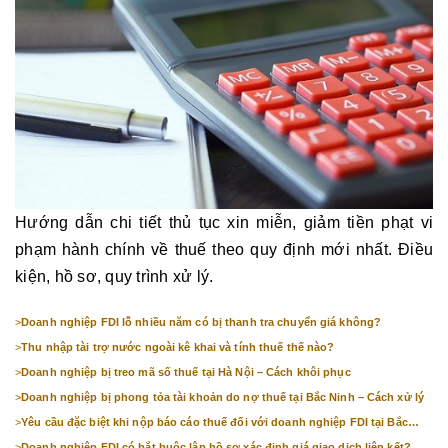
Hướng dẫn chi tiết thủ tục xin miễn, giảm tiền phạt vi
phạm hành chính về thuế theo quy định mới nhất. Điều
kiện, hồ sơ, quy trình xử lý.
>
Doanh nghiệp FDI lỗ nhiều năm có bị thanh tra chuyển giá không?
>
Thu nhập tài trợ nước ngoài kê khai và tính thuế thế nào?
>
Doanh nghiệp bị treo mã số thuế tại Hà Nội – Cách khôi phục
>
Doanh nghiệp bị phong tỏa tài khoản do nợ thuế tại Bắc Ninh – Cách xử lý
>
Yêu cầu đặc biệt khi nộp báo cáo thuế đối với doanh nghiệp FDI tại Bắc
Ninh
>
Doanh nghiệp FDI có bắt buộc lập hồ sơ xác định giá giao dịch liên kết?