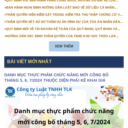
>
QUY ĐỊNH VỚI SẢN PHẨM PHẦN CỨNG ĐƯỢC HƯỞNG ƯU ĐÃI VỀ LỰA
CHỌN NHÀ THẦU TỪ 01/01/2026
>
BAN HÀNH NGHỊ ĐỊNH HƯỚNG DẪN LUẬT BẢO VỆ DỮ LIỆU CÁ NHÂN
TRƯỚC 01/01/2026
>
THẨM QUYỀN VIỆN KIỂM SÁT TRONG KIỂM TRA THU THẬP CHỨNG CỨ VỤ
ÁN DÂN SỰ CÔNG ÍCH
>
THẨM QUYỀN XÉT XỬ SƠ THẨM VỤ ÁN HÌNH SỰ CỦA TÒA ÁN NHÂN DÂN
CẤP TỈNH TỪ NĂM 2026
>
QUY ĐỊNH MỚI VỀ TÀI KHOẢN KẾ TOÁN CỦA QUỸ BHXH, QUỸ BHXH VÀ
QUỸ BHTN TỪ 01/01/2026
>
HƯỚNG DẪN XÁC ĐỊNH THẨM QUYỀN CỦA TAND KHU VỰC THEO LỰA
CHỌN CỦA NGƯỜI KHỞI KIỆN
XEM THÊM
BÀI VIẾT MỚI NHẤT
DANH MỤC THỰC PHẨM CHỨC NĂNG MỚI CÔNG BỐ
THÁNG 5, 6, 7/2024 THUỘC DIỆN PHẢI KÊ KHAI GIÁ