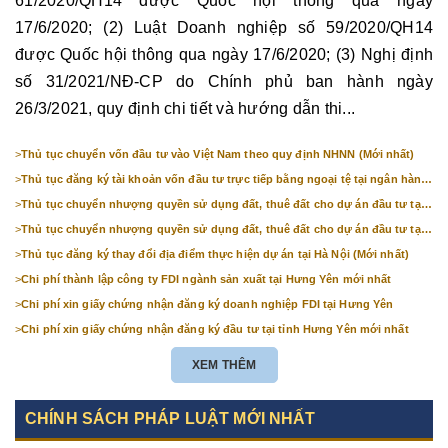
61/2020/QH14 được Quốc hội thông qua ngày
17/6/2020; (2) Luật Doanh nghiệp số 59/2020/QH14
được Quốc hội thông qua ngày 17/6/2020; (3) Nghị định
số 31/2021/NĐ-CP do Chính phủ ban hành ngày
26/3/2021, quy định chi tiết và hướng dẫn thi...
>
Thủ tục chuyển vốn đầu tư vào Việt Nam theo quy định NHNN (Mới nhất)
>
Thủ tục đăng ký tài khoản vốn đầu tư trực tiếp bằng ngoại tệ tại ngân hàng
(mới nhất)
>
Thủ tục chuyển nhượng quyền sử dụng đất, thuê đất cho dự án đầu tư tại
Bắc Ninh (mới nhất)
>
Thủ tục chuyển nhượng quyền sử dụng đất, thuê đất cho dự án đầu tư tại
Hà Nội (mới nhất)
>
Thủ tục đăng ký thay đổi địa điểm thực hiện dự án tại Hà Nội (Mới nhất)
>
Chi phí thành lập công ty FDI ngành sản xuất tại Hưng Yên mới nhất
>
Chi phí xin giấy chứng nhận đăng ký doanh nghiệp FDI tại Hưng Yên
>
Chi phí xin giấy chứng nhận đăng ký đầu tư tại tỉnh Hưng Yên mới nhất
XEM THÊM
CHÍNH SÁCH PHÁP LUẬT MỚI NHẤT