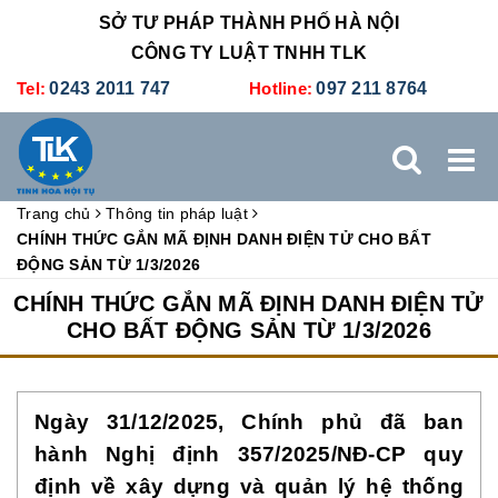
SỞ TƯ PHÁP THÀNH PHỐ HÀ NỘI
CÔNG TY LUẬT TNHH TLK
Tel:
0243 2011 747
Hotline:
097 211 8764
Trang chủ
Thông tin pháp luật
TRANG CHỦ
GIỚI THIỆU
DỊCH VỤ PHÁP LÝ
CHÍNH THỨC GẮN MÃ ĐỊNH DANH ĐIỆN TỬ CHO BẤT
ĐỘNG SẢN TỪ 1/3/2026
DỊCH VỤ KẾ TOÁN - THUẾ
XÚC TIẾN THƯƠNG MẠI
CHÍNH THỨC GẮN MÃ ĐỊNH DANH ĐIỆN TỬ
CHO BẤT ĐỘNG SẢN TỪ 1/3/2026
BẢNG GIÁ
ĐÀO TẠO
TUYỂN DỤNG
LIÊN HỆ
Ngày 31/12/2025, Chính phủ đã ban
hành Nghị định 357/2025/NĐ-CP quy
định về xây dựng và quản lý hệ thống