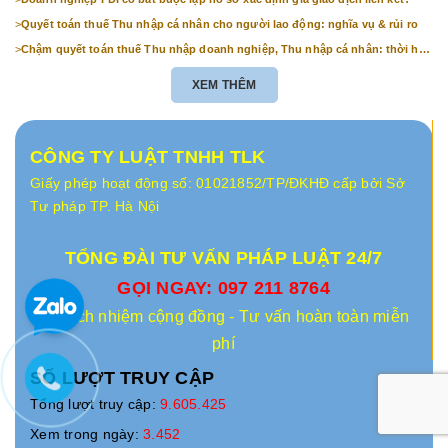
>
Quyết toán thuế Thu nhập cá nhân cho người lao động: nghĩa vụ & rủi ro
>
Chậm quyết toán thuế Thu nhập doanh nghiệp, Thu nhập cá nhân: thời hạn
& mức phạt
XEM THÊM
CÔNG TY LUẬT TNHH TLK
Giấy phép hoạt động số: 01021852/TP/ĐKHĐ cấp bởi Sở
Tư pháp TP. Hà Nội
TỔNG ĐÀI TƯ VẤN PHÁP LUẬT 24/7
GỌI NGAY: 097 211 8764
Vì trách nhiệm cộng đồng - Tư vấn hoàn toàn miễn
phí
SỐ LƯỢT TRUY CẬP
Tổng lượt truy cập:
9.605.425
Xem trong ngày:
3.452