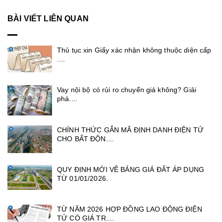
BÀI VIẾT LIÊN QUAN
Thủ tục xin Giấy xác nhận không thuộc diện cấp
....
Vay nội bộ có rủi ro chuyển giá không? Giải
phá....
CHÍNH THỨC GẮN MÃ ĐỊNH DANH ĐIỆN TỬ
CHO BẤT ĐỘN....
QUY ĐỊNH MỚI VỀ BẢNG GIÁ ĐẤT ÁP DỤNG
TỪ 01/01/2026.
TỪ NĂM 2026 HỢP ĐỒNG LAO ĐỘNG ĐIỆN
TỬ CÓ GIÁ TR....