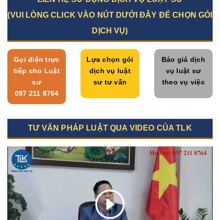
(VUI LÒNG CLICK VÀO NÚT DƯỚI ĐÂY ĐỂ CHỌN GÓI
DỊCH VỤ)
Gọi điện trực
Lựa chọn gói
Báo giá dịch
tiếp cho Luật
dịch vụ luật
vụ luật sư
sư
sư tư vấn
theo vụ việc
097 211 8764
TƯ VẤN PHÁP LUẬT QUA VIDEO CỦA TLK