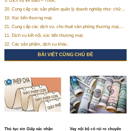
9. Dịch vụ kế toán – Thuế;
20. Cung cấp các sản phẩm quản lý doanh nghiệp như: chữ
ký số, hóa đơn điện tử, BHXH,…vv
10. Xúc tiến thương mại;
21. Cung cấp các dịch vụ: cho thuê văn phòng thương mại,
văn phòng ảo, văn phòng chia sẻ…vv
11. Dịch vụ kết nối, xúc tiến thương mại;
22. Các sản phẩm, dịch vụ khác.
BÀI VIẾT CÙNG CHỦ ĐỀ
Thủ tục xin Giấy xác nhận
Vay nội bộ có rủi ro chuyển