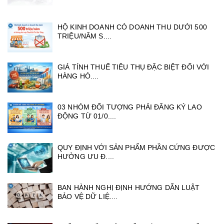
HỘ KINH DOANH CÓ DOANH THU DƯỚI 500
TRIỆU/NĂM S....
GIÁ TÍNH THUẾ TIÊU THỤ ĐẶC BIỆT ĐỐI VỚI
HÀNG HÓ....
03 NHÓM ĐỐI TƯỢNG PHẢI ĐĂNG KÝ LAO
ĐỘNG TỪ 01/0....
QUY ĐỊNH VỚI SẢN PHẨM PHẦN CỨNG ĐƯỢC
HƯỞNG ƯU Đ....
BAN HÀNH NGHỊ ĐỊNH HƯỚNG DẪN LUẬT
BẢO VỆ DỮ LIỆ....