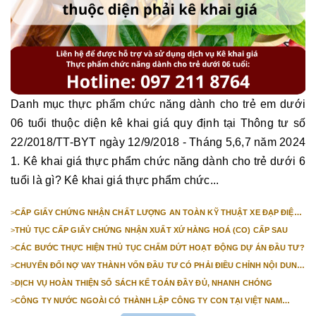
Danh mục thực phẩm chức năng dành cho trẻ em dưới
06 tuổi thuộc diện kê khai giá quy định tại Thông tư số
22/2018/TT-BYT ngày 12/9/2018 - Tháng 5,6,7 năm 2024
1. Kê khai giá thực phẩm chức năng dành cho trẻ dưới 6
tuổi là gì? Kê khai giá thực phẩm chức...
>
CẤP GIẤY CHỨNG NHẬN CHẤT LƯỢNG AN TOÀN KỸ THUẬT XE ĐẠP ĐIỆN
NHẬP KHẨU
>
THỦ TỤC CẤP GIẤY CHỨNG NHẬN XUẤT XỨ HÀNG HOÁ (CO) CẤP SAU
>
CÁC BƯỚC THỰC HIỆN THỦ TỤC CHẤM DỨT HOẠT ĐỘNG DỰ ÁN ĐẦU TƯ?
>
CHUYỂN ĐỔI NỢ VAY THÀNH VỐN ĐẦU TƯ CÓ PHẢI ĐIỀU CHỈNH NỘI DUNG
GIẤY CHỨNG NHẬN ĐĂNG KÝ ĐẦU TƯ KHÔNG?
>
DỊCH VỤ HOÀN THIỆN SỔ SÁCH KẾ TOÁN ĐẦY ĐỦ, NHANH CHÓNG
>
CÔNG TY NƯỚC NGOÀI CÓ THÀNH LẬP CÔNG TY CON TẠI VIỆT NAM
ĐƯỢC KHÔNG? NHỮNG ĐIỀU KIỆN ĐỂ CÔNG TY NƯỚC NGOÀI THÀNH LẬP