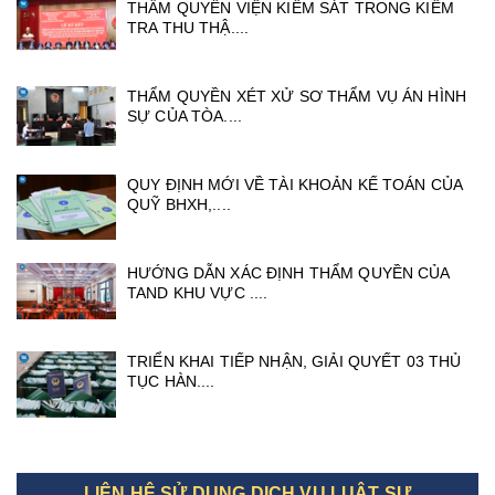
THẨM QUYỀN VIỆN KIỂM SÁT TRONG KIỂM
TRA THU THẬ....
THẨM QUYỀN XÉT XỬ SƠ THẨM VỤ ÁN HÌNH
SỰ CỦA TÒA....
QUY ĐỊNH MỚI VỀ TÀI KHOẢN KẾ TOÁN CỦA
QUỸ BHXH,....
HƯỚNG DẪN XÁC ĐỊNH THẨM QUYỀN CỦA
TAND KHU VỰC ....
TRIỂN KHAI TIẾP NHẬN, GIẢI QUYẾT 03 THỦ
TỤC HÀN....
LIÊN HỆ SỬ DỤNG DỊCH VỤ LUẬT SƯ