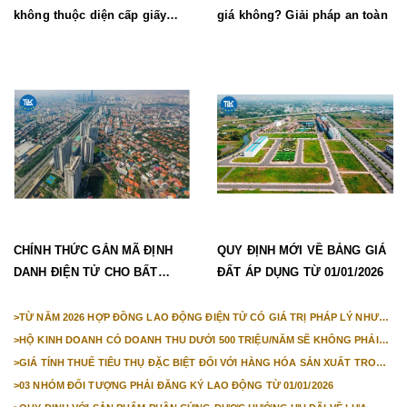
không thuộc diện cấp giấy
giá không? Giải pháp an toàn
phép lao động mới nhất
CHÍNH THỨC GẮN MÃ ĐỊNH
QUY ĐỊNH MỚI VỀ BẢNG GIÁ
DANH ĐIỆN TỬ CHO BẤT
ĐẤT ÁP DỤNG TỪ 01/01/2026
ĐỘNG SẢN TỪ 1/3/2026
>
TỪ NĂM 2026 HỢP ĐỒNG LAO ĐỘNG ĐIỆN TỬ CÓ GIÁ TRỊ PHÁP LÝ NHƯ
VĂN BẢN GIẤY
>
HỘ KINH DOANH CÓ DOANH THU DƯỚI 500 TRIỆU/NĂM SẼ KHÔNG PHẢI
NỘP THUẾ GIÁ TRỊ GIA TĂNG
>
GIÁ TÍNH THUẾ TIÊU THỤ ĐẶC BIỆT ĐỐI VỚI HÀNG HÓA SẢN XUẤT TRONG
NƯỚC NĂM 2026
>
03 NHÓM ĐỐI TƯỢNG PHẢI ĐĂNG KÝ LAO ĐỘNG TỪ 01/01/2026