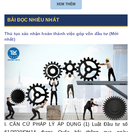
CÔNG TY CON TẠI VIỆT NAM?
XEM THÊM
BÀI ĐỌC NHIỀU NHẤT
Thủ tục xác nhận hoàn thành việc góp vốn đầu tư (Mới
nhất)
I. CĂN CỨ PHÁP LÝ ÁP DỤNG (1) Luật Đầu tư số