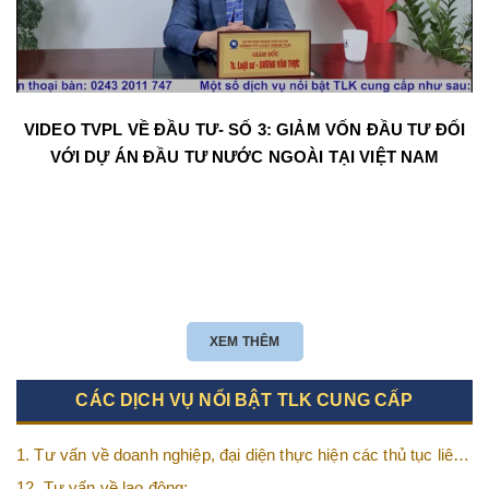
VIDEO TVPL VỀ ĐẦU TƯ- SỐ 3: GIẢM VỐN ĐẦU TƯ ĐỐI
VỚI DỰ ÁN ĐẦU TƯ NƯỚC NGOÀI TẠI VIỆT NAM
XEM THÊM
CÁC DỊCH VỤ NỔI BẬT TLK CUNG CẤP
1. Tư vấn về doanh nghiệp, đại diện thực hiện các thủ tục liên
quan tới doanh nghiệp;
12. Tư vấn về lao động;