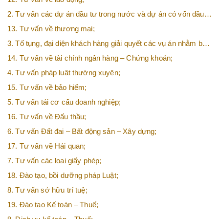
2. Tư vấn các dự án đầu tư trong nước và dự án có vốn đầu
tư nước ngoài (FDI);
13. Tư vấn về thương mại;
3. Tố tụng, đại diện khách hàng giải quyết các vụ án nhằm bảo
vệ tối đa các quyền và lợi ích của khách hàng;
14. Tư vấn về tài chính ngân hàng – Chứng khoán;
4. Tư vấn pháp luật thường xuyên;
15. Tư vấn về bảo hiểm;
5. Tư vấn tái cơ cấu doanh nghiệp;
16. Tư vấn về Đấu thầu;
6. Tư vấn Đất đai – Bất động sản – Xây dựng;
17. Tư vấn về Hải quan;
7. Tư vấn các loại giấy phép;
18. Đào tạo, bồi dưỡng pháp Luật;
8. Tư vấn sở hữu trí tuệ;
19. Đào tạo Kế toán – Thuế;