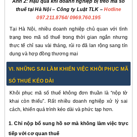
Ảnh 2: Hậu quả khi doanh nghiệp bị treo mã số
thuế tại Hà Nội – Công ty Luật TLK –
Hotline
097.211.8764
/ 0969.760.195
Tại Hà Nội, nhiều doanh nghiệp chủ quan với tình
trạng treo mã số thuế trong thời gian ngắn nhưng
thực tế chỉ sau vài tháng, rủi ro đã lan rộng sang tín
dụng và hợp đồng thương mại
VI. NHỮNG SAI LẦM KHIẾN VIỆC KHÔI PHỤC MÃ
SỐ THUẾ KÉO DÀI
Khôi phục mã số thuế không đơn thuần là “nộp tờ
khai còn thiếu”. Rất nhiều doanh nghiệp xử lý sai
cách, khiến quá trình kéo dài và phức tạp hơn.
1. Chỉ nộp bổ sung hồ sơ mà không làm việc trực
tiếp với cơ quan thuế