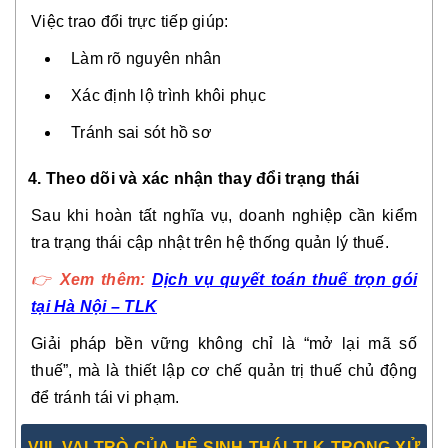
Việc trao đổi trực tiếp giúp:
Làm rõ nguyên nhân
Xác định lộ trình khôi phục
Tránh sai sót hồ sơ
4. Theo dõi và xác nhận thay đổi trạng thái
Sau khi hoàn tất nghĩa vụ, doanh nghiệp cần kiểm
tra trạng thái cập nhật trên hệ thống quản lý thuế.
👉
Xem thêm:
Dịch vụ quyết toán thuế trọn gói
tại Hà Nội – TLK
Giải pháp bền vững không chỉ là “mở lại mã số
thuế”, mà là thiết lập cơ chế quản trị thuế chủ động
để tránh tái vi phạm.
VIII. VAI TRÒ CỦA HỆ SINH THÁI TLK TRONG XỬ