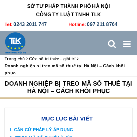
SỞ TƯ PHÁP THÀNH PHỐ HÀ NỘI
CÔNG TY LUẬT TNHH TLK
Tel:
0243 2011 747
Hotline:
097 211 8764
Trang chủ
Cửa sổ tri thức - giải trí
TRANG CHỦ
GIỚI THIỆU
DỊCH VỤ PHÁP LÝ
Doanh nghiệp bị treo mã số thuế tại Hà Nội – Cách khôi
phục
DỊCH VỤ KẾ TOÁN - THUẾ
XÚC TIẾN THƯƠNG MẠI
DOANH NGHIỆP BỊ TREO MÃ SỐ THUẾ TẠI
HÀ NỘI – CÁCH KHÔI PHỤC
BẢNG GIÁ
ĐÀO TẠO
TUYỂN DỤNG
LIÊN HỆ
MỤC LỤC BÀI VIẾT
I. CĂN CỨ PHÁP LÝ ÁP DỤNG