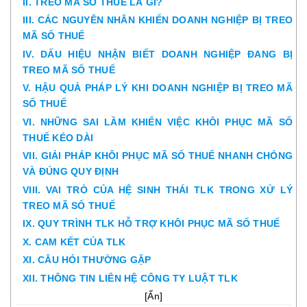
II. TREO MÃ SỐ THUẾ LÀ GÌ?
III. CÁC NGUYÊN NHÂN KHIẾN DOANH NGHIỆP BỊ TREO
MÃ SỐ THUẾ
IV. DẤU HIỆU NHẬN BIẾT DOANH NGHIỆP ĐANG BỊ
TREO MÃ SỐ THUẾ
V. HẬU QUẢ PHÁP LÝ KHI DOANH NGHIỆP BỊ TREO MÃ
SỐ THUẾ
VI. NHỮNG SAI LẦM KHIẾN VIỆC KHÔI PHỤC MÃ SỐ
THUẾ KÉO DÀI
VII. GIẢI PHÁP KHÔI PHỤC MÃ SỐ THUẾ NHANH CHÓNG
VÀ ĐÚNG QUY ĐỊNH
VIII. VAI TRÒ CỦA HỆ SINH THÁI TLK TRONG XỬ LÝ
TREO MÃ SỐ THUẾ
IX. QUY TRÌNH TLK HỖ TRỢ KHÔI PHỤC MÃ SỐ THUẾ
X. CAM KẾT CỦA TLK
XI. CÂU HỎI THƯỜNG GẶP
XII. THÔNG TIN LIÊN HỆ CÔNG TY LUẬT TLK
[
Ẩn
]