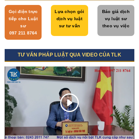
Gọi điện trực
Lựa chọn gói
Báo giá dịch
tiếp cho Luật
dịch vụ luật
vụ luật sư
sư
sư tư vấn
theo vụ việc
097 211 8764
TƯ VẤN PHÁP LUẬT QUA VIDEO CỦA TLK