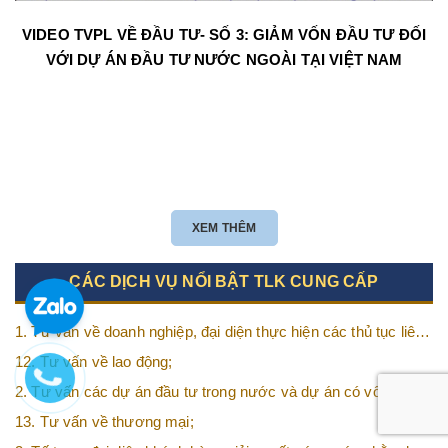
VIDEO TVPL VỀ ĐẦU TƯ- SỐ 3: GIẢM VỐN ĐẦU TƯ ĐỐI
VỚI DỰ ÁN ĐẦU TƯ NƯỚC NGOÀI TẠI VIỆT NAM
XEM THÊM
CÁC DỊCH VỤ NỔI BẬT TLK CUNG CẤP
1. Tư vấn về doanh nghiệp, đại diện thực hiện các thủ tục liên
quan tới doanh nghiệp;
12. Tư vấn về lao động;
2. Tư vấn các dự án đầu tư trong nước và dự án có vốn đầu
tư nước ngoài (FDI);
13. Tư vấn về thương mại;