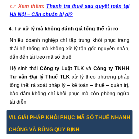
👉
Xem thêm:
Thanh tra thuế sau quyết toán tại
Hà Nội – Cần chuẩn bị gì?
4. Tự xử lý mà không đánh giá tổng thể rủi ro
Nhiều doanh nghiệp chỉ tập trung khôi phục trạng
thái hệ thống mà không xử lý tận gốc nguyên nhân,
dẫn đến tái treo mã số thuế.
Hệ sinh thái
Công ty Luật TLK
và
Công ty TNHH
Tư vấn Đại lý Thuế TLK
xử lý theo phương pháp
tổng thể: rà soát pháp lý – kế toán – thuế – quản trị,
bảo đảm không chỉ khôi phục mà còn phòng ngừa
tái diễn.
VII. GIẢI PHÁP KHÔI PHỤC MÃ SỐ THUẾ NHANH
CHÓNG VÀ ĐÚNG QUY ĐỊNH