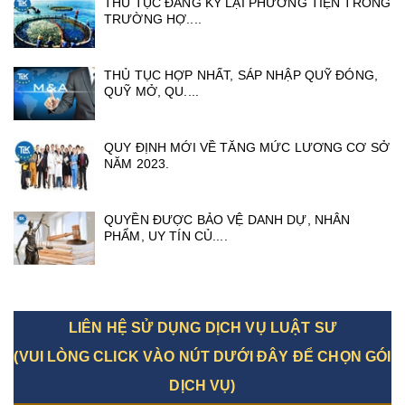
THỦ TỤC ĐĂNG KÝ LẠI PHƯƠNG TIỆN TRONG
TRƯỜNG HỢ....
THỦ TỤC HỢP NHẤT, SÁP NHẬP QUỸ ĐÓNG,
QUỸ MỞ, QU....
QUY ĐỊNH MỚI VỀ TĂNG MỨC LƯƠNG CƠ SỞ
NĂM 2023.
QUYỀN ĐƯỢC BẢO VỆ DANH DỰ, NHÂN
PHẨM, UY TÍN CỦ....
LIÊN HỆ SỬ DỤNG DỊCH VỤ LUẬT SƯ
(VUI LÒNG CLICK VÀO NÚT DƯỚI ĐÂY ĐỂ CHỌN GÓI
DỊCH VỤ)