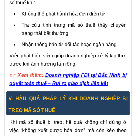
số thuế khi:
Không thể phát hành hóa đơn điện tử
Tra cứu tình trạng mã số thuế thấy chuyển
trạng thái bất thường
Nhận thông báo từ đối tác hoặc ngân hàng
Việc phát hiện sớm giúp doanh nghiệp xử lý kịp thời
trước khi ảnh hưởng lan rộng.
👉
Xem thêm:
Doanh nghiệp FDI tại Bắc Ninh bị
quyết toán thuế – Rủi ro giao dịch liên kết
V. HẬU QUẢ PHÁP LÝ KHI DOANH NGHIỆP BỊ
TREO MÃ SỐ THUẾ
Khi mã số thuế bị treo, hệ quả không chỉ dừng ở
việc “không xuất được hóa đơn” mà còn kéo theo