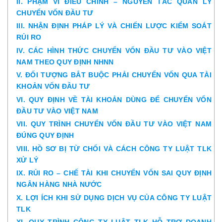
II. PHẠM VI ĐIỀU CHỈNH – NGUYÊN TẮC QUẢN LÝ
CHUYỂN VỐN ĐẦU TƯ
III. NHẬN ĐỊNH PHÁP LÝ VÀ CHIẾN LƯỢC KIỂM SOÁT
RỦI RO
IV. CÁC HÌNH THỨC CHUYỂN VỐN ĐẦU TƯ VÀO VIỆT
NAM THEO QUY ĐỊNH NHNN
V. ĐỐI TƯỢNG BẮT BUỘC PHẢI CHUYỂN VỐN QUA TÀI
KHOẢN VỐN ĐẦU TƯ
VI. QUY ĐỊNH VỀ TÀI KHOẢN DÙNG ĐỂ CHUYỂN VỐN
ĐẦU TƯ VÀO VIỆT NAM
VII. QUY TRÌNH CHUYỂN VỐN ĐẦU TƯ VÀO VIỆT NAM
ĐÚNG QUY ĐỊNH
VIII. HỒ SƠ BỊ TỪ CHỐI VÀ CÁCH CÔNG TY LUẬT TLK
XỬ LÝ
IX. RỦI RO – CHẾ TÀI KHI CHUYỂN VỐN SAI QUY ĐỊNH
NGÂN HÀNG NHÀ NƯỚC
X. LỢI ÍCH KHI SỬ DỤNG DỊCH VỤ CỦA CÔNG TY LUẬT
TLK