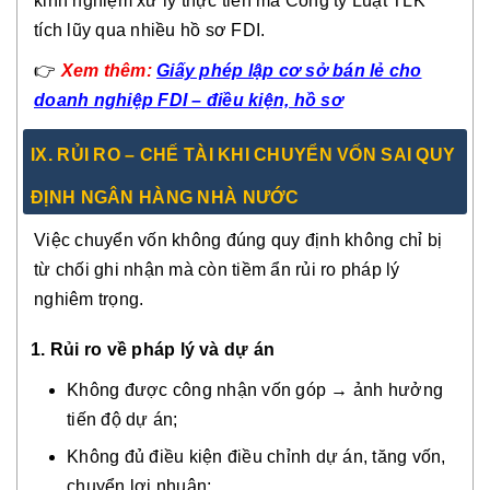
kinh nghiệm xử lý thực tiễn mà Công ty Luật TLK
tích lũy qua nhiều hồ sơ FDI.
👉
Xem thêm:
Giấy phép lập cơ sở bán lẻ cho
doanh nghiệp FDI – điều kiện, hồ sơ
IX. RỦI RO – CHẾ TÀI KHI CHUYỂN VỐN SAI QUY
ĐỊNH NGÂN HÀNG NHÀ NƯỚC
Việc chuyển vốn không đúng quy định không chỉ bị
từ chối ghi nhận mà còn tiềm ẩn rủi ro pháp lý
nghiêm trọng.
1. Rủi ro về pháp lý và dự án
Không được công nhận vốn góp → ảnh hưởng
tiến độ dự án;
Không đủ điều kiện điều chỉnh dự án, tăng vốn,
chuyển lợi nhuận;