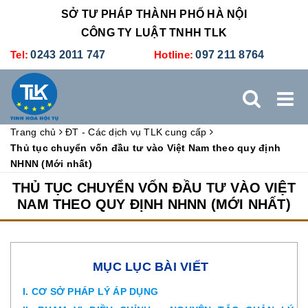
SỞ TƯ PHÁP THÀNH PHỐ HÀ NỘI
CÔNG TY LUẬT TNHH TLK
Tel:
0243 2011 747
Hotline:
097 211 8764
Trang chủ
ĐT - Các dịch vụ TLK cung cấp
TRANG CHỦ
GIỚI THIỆU
DỊCH VỤ PHÁP LÝ
Thủ tục chuyển vốn đầu tư vào Việt Nam theo quy định
NHNN (Mới nhất)
DỊCH VỤ KẾ TOÁN - THUẾ
XÚC TIẾN THƯƠNG MẠI
THỦ TỤC CHUYỂN VỐN ĐẦU TƯ VÀO VIỆT
NAM THEO QUY ĐỊNH NHNN (MỚI NHẤT)
BẢNG GIÁ
ĐÀO TẠO
TUYỂN DỤNG
LIÊN HỆ
MỤC LỤC BÀI VIẾT
I. CƠ SỞ PHÁP LÝ ÁP DỤNG