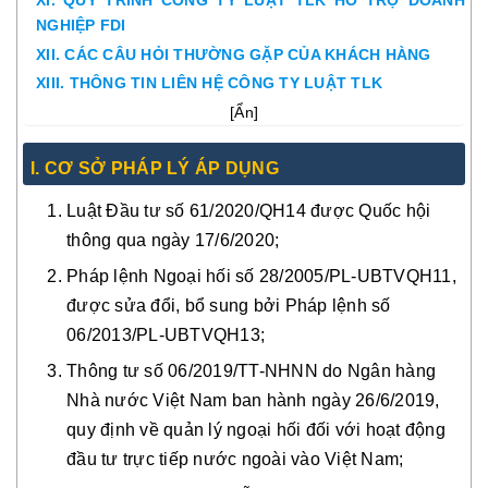
XI. QUY TRÌNH CÔNG TY LUẬT TLK HỖ TRỢ DOANH
NGHIỆP FDI
XII. CÁC CÂU HỎI THƯỜNG GẶP CỦA KHÁCH HÀNG
XIII. THÔNG TIN LIÊN HỆ CÔNG TY LUẬT TLK
[
Ẩn
]
I. CƠ SỞ PHÁP LÝ ÁP DỤNG
Luật Đầu tư số 61/2020/QH14 được Quốc hội
thông qua ngày 17/6/2020;
Pháp lệnh Ngoại hối số 28/2005/PL-UBTVQH11,
được sửa đổi, bổ sung bởi Pháp lệnh số
06/2013/PL-UBTVQH13;
Thông tư số 06/2019/TT-NHNN do Ngân hàng
Nhà nước Việt Nam ban hành ngày 26/6/2019,
quy định về quản lý ngoại hối đối với hoạt động
đầu tư trực tiếp nước ngoài vào Việt Nam;