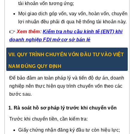
tài khoản vốn tương ứng;
Mọi giao dịch góp vốn, vay vốn, hoàn vốn, chuyển
lợi nhuận đều phải đi qua hệ thống tài khoản này.
👉
Xem thêm:
Kiểm tra nhu cầu kinh tế (ENT) khi
doanh nghiệp FDI mở cơ sở bán lẻ
VII. QUY TRÌNH CHUYỂN VỐN ĐẦU TƯ VÀO VIỆT
NAM ĐÚNG QUY ĐỊNH
Để bảo đảm an toàn pháp lý và tiến độ dự án, doanh
nghiệp nên thực hiện quy trình chuyển vốn theo các
bước sau.
1. Rà soát hồ sơ pháp lý trước khi chuyển vốn
Trước khi chuyển tiền, cần kiểm tra:
Giấy chứng nhận đăng ký đầu tư còn hiệu lực;