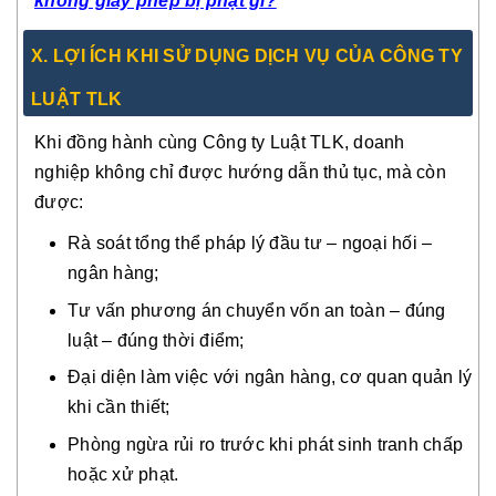
không giấy phép bị phạt gì?
X. LỢI ÍCH KHI SỬ DỤNG DỊCH VỤ CỦA CÔNG TY
LUẬT TLK
Khi đồng hành cùng Công ty Luật TLK, doanh
nghiệp không chỉ được hướng dẫn thủ tục, mà còn
được:
Rà soát tổng thể pháp lý đầu tư – ngoại hối –
ngân hàng;
Tư vấn phương án chuyển vốn an toàn – đúng
luật – đúng thời điểm;
Đại diện làm việc với ngân hàng, cơ quan quản lý
khi cần thiết;
Phòng ngừa rủi ro trước khi phát sinh tranh chấp
hoặc xử phạt.