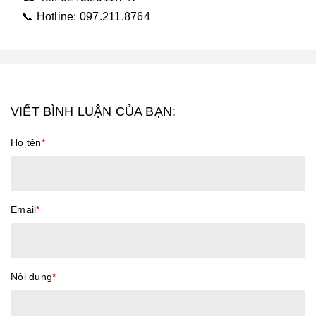
📞 Hotline: 097.211.8764
VIẾT BÌNH LUẬN CỦA BẠN:
Họ tên
*
Email
*
Nội dung
*