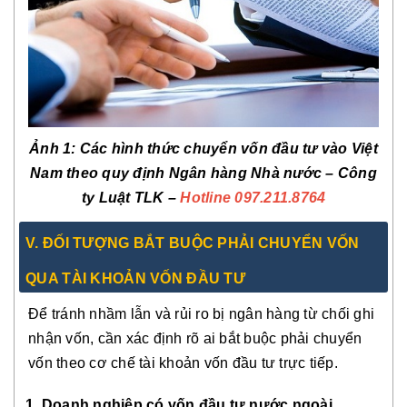
Ảnh 1
: Các hình thức chuyển vốn đầu tư vào Việt
Nam theo quy định Ngân hàng Nhà nước – Công
ty Luật TLK –
Hotline 097.211.8764
V. ĐỐI TƯỢNG BẮT BUỘC PHẢI CHUYỂN VỐN
QUA TÀI KHOẢN VỐN ĐẦU TƯ
Để tránh nhầm lẫn và rủi ro bị ngân hàng từ chối ghi
nhận vốn, cần xác định rõ ai bắt buộc phải chuyển
vốn theo cơ chế tài khoản vốn đầu tư trực tiếp.
1. Doanh nghiệp có vốn đầu tư nước ngoài