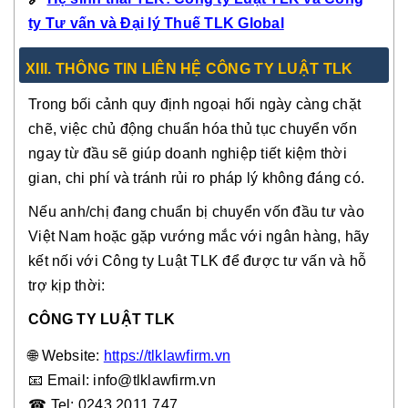
ty Tư vấn và Đại lý Thuế TLK Global
XIII. THÔNG TIN LIÊN HỆ CÔNG TY LUẬT TLK
Trong bối cảnh quy định ngoại hối ngày càng chặt
chẽ, việc chủ động chuẩn hóa thủ tục chuyển vốn
ngay từ đầu sẽ giúp doanh nghiệp tiết kiệm thời
gian, chi phí và tránh rủi ro pháp lý không đáng có.
Nếu anh/chị đang chuẩn bị chuyển vốn đầu tư vào
Việt Nam hoặc gặp vướng mắc với ngân hàng, hãy
kết nối với Công ty Luật TLK để được tư vấn và hỗ
trợ kịp thời:
CÔNG TY LUẬT TLK
🌐 Website:
https://tlklawfirm.vn
📧
Email: info@tlklawfirm.vn
☎
Tel: 0243.2011.747