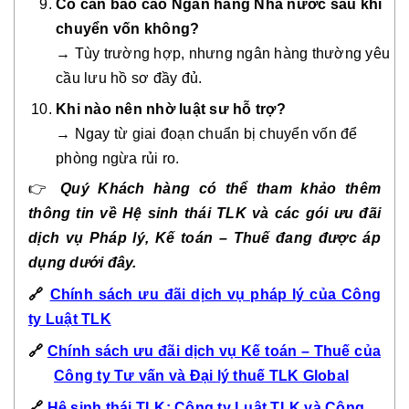
Có cần báo cáo Ngân hàng Nhà nước sau khi
chuyển vốn không?
→ Tùy trường hợp, nhưng ngân hàng thường yêu
cầu lưu hồ sơ đầy đủ.
Khi nào nên nhờ luật sư hỗ trợ?
→ Ngay từ giai đoạn chuẩn bị chuyển vốn để
phòng ngừa rủi ro.
👉
Quý Khách hàng có thể tham khảo thêm
thông tin về Hệ sinh thái TLK và các gói ưu đãi
dịch vụ Pháp lý, Kế toán – Thuế đang được áp
dụng dưới đây.
🔗
Chính sách ưu đãi dịch vụ pháp lý của Công
ty Luật TLK
🔗
Chính sách ưu đãi dịch vụ Kế toán – Thuế của
Công ty Tư vấn và Đại lý thuế TLK Global
🔗
Hệ sinh thái TLK: Công ty Luật TLK và Công