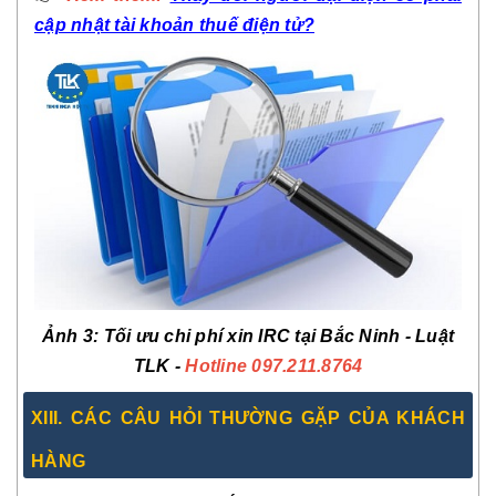
cập nhật tài khoản thuế điện tử?
Ảnh 3: T
ối ưu chi phí xin IRC tại Bắc Ninh
- Luật
TLK -
Hotline 097.211.8764
XIII. CÁC CÂU HỎI THƯỜNG GẶP CỦA KHÁCH
HÀNG