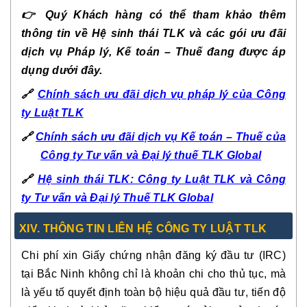
👉
Quý Khách hàng có thể tham khảo thêm
thông tin về Hệ sinh thái TLK và các gói ưu đãi
dịch vụ Pháp lý, Kế toán – Thuế đang được áp
dụng dưới đây.
🔗
Chính sách ưu đãi dịch vụ pháp lý của Công
ty Luật TLK
🔗
Chính sách ưu đãi dịch vụ Kế toán – Thuế của
Công ty Tư vấn và Đại lý thuế TLK Global
🔗
Hệ sinh thái TLK: Công ty Luật TLK và Công
ty Tư vấn và Đại lý Thuế TLK Global
XIV. THÔNG TIN LIÊN HỆ CÔNG TY LUẬT TLK
Chi phí xin Giấy chứng nhận đăng ký đầu tư (IRC)
tại Bắc Ninh không chỉ là khoản chi cho thủ tục, mà
là yếu tố quyết định toàn bộ hiệu quả đầu tư, tiến độ