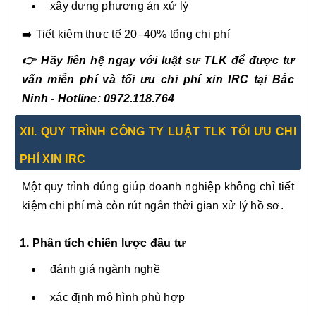
xây dựng phương án xử lý
➡️ Tiết kiệm thực tế 20–40% tổng chi phí
👉 Hãy liên hệ ngay với luật sư TLK để được tư
vấn miễn phí và tối ưu chi phí xin IRC tại Bắc
Ninh - Hotline: 0972.118.764
XII. QUY TRÌNH CÔNG TY LUẬT TLK TỐI ƯU CHI
PHÍ XIN IRC
Một quy trình đúng giúp doanh nghiệp không chỉ tiết
kiệm chi phí mà còn rút ngắn thời gian xử lý hồ sơ.
1. Phân tích chiến lược đầu tư
đánh giá ngành nghề
xác định mô hình phù hợp