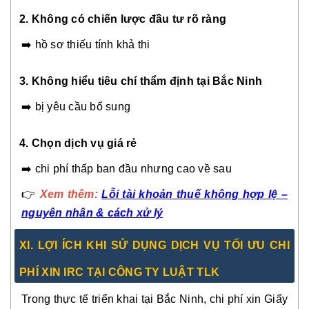
2. Không có chiến lược đầu tư rõ ràng
➡️ hồ sơ thiếu tính khả thi
3. Không hiểu tiêu chí thẩm định tại Bắc Ninh
➡️ bị yêu cầu bổ sung
4. Chọn dịch vụ giá rẻ
➡️ chi phí thấp ban đầu nhưng cao về sau
👉
Xem thêm:
Lỗi tài khoản thuế không hợp lệ –
nguyên nhân & cách xử lý
XI. LỢI ÍCH KHI SỬ DỤNG DỊCH VỤ TỐI ƯU CHI
PHÍ XIN IRC TẠI CÔNG TY LUẬT TLK
Trong thực tế triển khai tại Bắc Ninh, chi phí xin Giấy