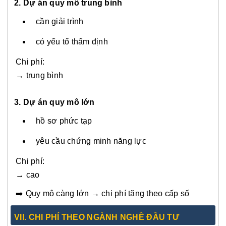
2. Dự án quy mô trung bình
cần giải trình
có yếu tố thẩm định
Chi phí:
→ trung bình
3. Dự án quy mô lớn
hồ sơ phức tạp
yêu cầu chứng minh năng lực
Chi phí:
→ cao
➡️ Quy mô càng lớn → chi phí tăng theo cấp số
VII. CHI PHÍ THEO NGÀNH NGHỀ ĐẦU TƯ