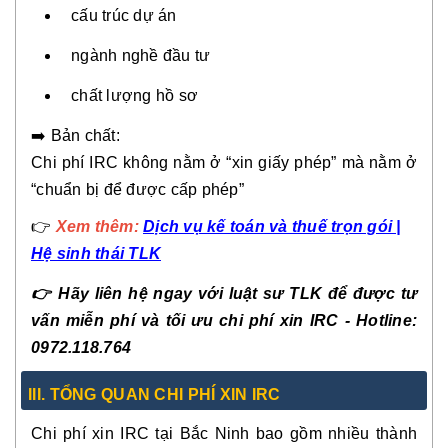
cấu trúc dự án
ngành nghề đầu tư
chất lượng hồ sơ
➡️ Bản chất:
Chi phí IRC không nằm ở “xin giấy phép” mà nằm ở
“chuẩn bị để được cấp phép”
👉
Xem thêm:
Dịch vụ kế toán và thuế trọn gói |
Hệ sinh thái TLK
👉 Hãy liên hệ ngay với luật sư TLK để được tư
vấn miễn phí và tối ưu chi phí xin IRC - Hotline:
0972.118.764
III. TỔNG QUAN CHI PHÍ XIN IRC
Chi phí xin IRC tại Bắc Ninh bao gồm nhiều thành