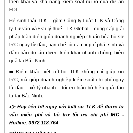
triển khai và khả năng kiểm soát rủi ro của dự án
FDI.
Hệ sinh thái TLK – gồm Công ty Luật TLK và Công
ty Tư vấn và Đại lý thuế TLK Global – cung cấp giải
pháp toàn diện giúp doanh nghiệp chuẩn hóa hồ sơ
IRC ngay từ đầu, hạn chế tối đa chi phí phát sinh và
đảm bảo dự án được triển khai nhanh chóng, hiệu
quả tại Bắc Ninh.
➡️ Điểm khác biệt cốt lõi: TLK không chỉ giúp xin
IRC, mà giúp doanh nghiệp kiểm soát chi phí ngay
từ đầu – xử lý nhanh – tối ưu toàn bộ hiệu quả đầu
tư tại Bắc Ninh.
👉 Hãy liên hệ ngay với luật sư TLK để được tư
vấn miễn phí và hỗ trợ tối ưu chi phí IRC -
Hotline: 0972.118.764