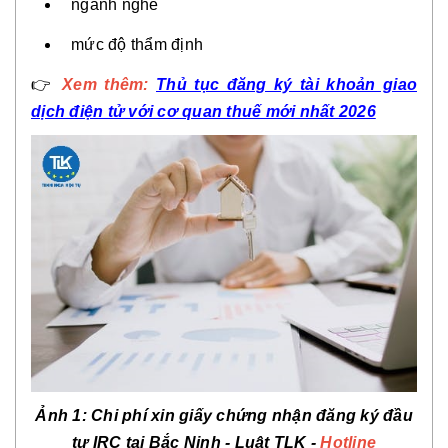
ngành nghề
mức độ thẩm định
👉
Xem thêm:
Thủ tục đăng ký tài khoản giao
dịch điện tử với cơ quan thuế mới nhất 2026
Ảnh 1:
Chi phí xin giấy chứng nhận đăng ký đầu
tư IRC tại Bắc Ninh
- Luật TLK -
Hotline