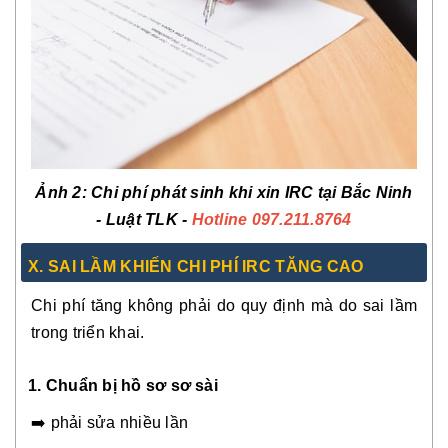
Ảnh 2: C
hi phí phát sinh khi xin IRC tại Bắc Ninh
- Luật TLK -
Hotline 097.211.8764
X. SAI LẦM KHIẾN CHI PHÍ IRC TĂNG CAO
Chi phí tăng không phải do quy định mà do sai lầm
trong triển khai.
1. Chuẩn bị hồ sơ sơ sài
➡️ phải sửa nhiều lần