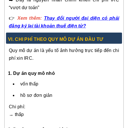
“vượt dự toán”
👉
Xem thêm:
Thay đổi người đại diện có phải
đăng ký lại tài khoản thuế điện tử?
VI. CHI PHÍ THEO QUY MÔ DỰ ÁN ĐẦU TƯ
Quy mô dự án là yếu tố ảnh hưởng trực tiếp đến chi
phí xin IRC.
1. Dự án quy mô nhỏ
vốn thấp
hồ sơ đơn giản
Chi phí:
→ thấp