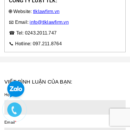
CÔNG TY LUẬT TLK:
🌐 Website:
tlklawfirm.vn
📧 Email:
info@tlklawfirm.vn
☎ Tel: 0243.2011.747
📞 Hotline: 097.211.8764
VIẾT BÌNH LUẬN CỦA BẠN:
Họ tên
*
Email
*