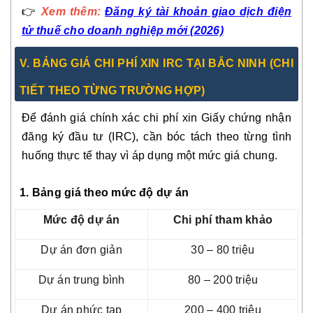
👉
Xem thêm:
Đăng ký tài khoản giao dịch điện
tử thuế cho doanh nghiệp mới (2026)
V. BẢNG GIÁ CHI PHÍ XIN IRC TẠI BẮC NINH (CHI
TIẾT THEO TỪNG TRƯỜNG HỢP)
Để đánh giá chính xác chi phí xin Giấy chứng nhận
đăng ký đầu tư (IRC), cần bóc tách theo từng tình
huống thực tế thay vì áp dụng một mức giá chung.
1. Bảng giá theo mức độ dự án
Mức độ dự án
Chi phí tham khảo
Dự án đơn giản
30 – 80 triệu
Dự án trung bình
80 – 200 triệu
Dự án phức tạp
200 – 400 triệu