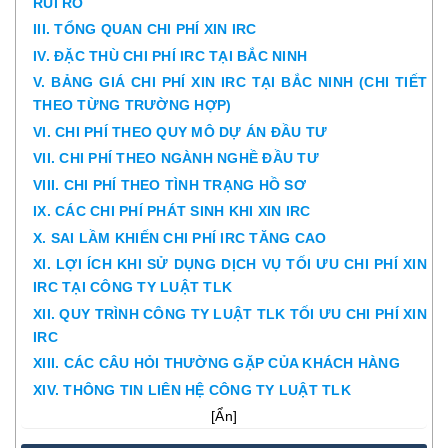
RỦI RO
III. TỔNG QUAN CHI PHÍ XIN IRC
IV. ĐẶC THÙ CHI PHÍ IRC TẠI BẮC NINH
V. BẢNG GIÁ CHI PHÍ XIN IRC TẠI BẮC NINH (CHI TIẾT
THEO TỪNG TRƯỜNG HỢP)
VI. CHI PHÍ THEO QUY MÔ DỰ ÁN ĐẦU TƯ
VII. CHI PHÍ THEO NGÀNH NGHỀ ĐẦU TƯ
VIII. CHI PHÍ THEO TÌNH TRẠNG HỒ SƠ
IX. CÁC CHI PHÍ PHÁT SINH KHI XIN IRC
X. SAI LẦM KHIẾN CHI PHÍ IRC TĂNG CAO
XI. LỢI ÍCH KHI SỬ DỤNG DỊCH VỤ TỐI ƯU CHI PHÍ XIN
IRC TẠI CÔNG TY LUẬT TLK
XII. QUY TRÌNH CÔNG TY LUẬT TLK TỐI ƯU CHI PHÍ XIN
IRC
XIII. CÁC CÂU HỎI THƯỜNG GẶP CỦA KHÁCH HÀNG
XIV. THÔNG TIN LIÊN HỆ CÔNG TY LUẬT TLK
[
Ẩn
]