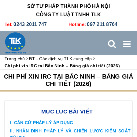
SỞ TƯ PHÁP THÀNH PHỐ HÀ NỘI
CÔNG TY LUẬT TNHH TLK
Tel:
0243 2011 747
Hotline:
097 211 8764
Trang chủ
ĐT - Các dịch vụ TLK cung cấp
TRANG CHỦ
GIỚI THIỆU
DỊCH VỤ PHÁP LÝ
Chi phí xin IRC tại Bắc Ninh – Bảng giá chi tiết (2026)
CHI PHÍ XIN IRC TẠI BẮC NINH – BẢNG GIÁ
DỊCH VỤ KẾ TOÁN - THUẾ
XÚC TIẾN THƯƠNG MẠI
CHI TIẾT (2026)
BẢNG GIÁ
ĐÀO TẠO
TUYỂN DỤNG
LIÊN HỆ
MỤC LỤC BÀI VIẾT
I. CĂN CỨ PHÁP LÝ ÁP DỤNG
II. NHẬN ĐỊNH PHÁP LÝ VÀ CHIẾN LƯỢC KIỂM SOÁT