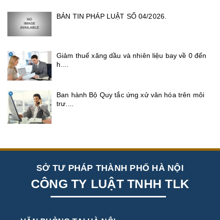
BẢN TIN PHÁP LUẬT SỐ 04/2026.
Giảm thuế xăng dầu và nhiên liệu bay về 0 đến
h....
Ban hành Bộ Quy tắc ứng xử văn hóa trên môi
trư....
SỞ TƯ PHÁP THÀNH PHỐ HÀ NỘI
CÔNG TY LUẬT TNHH TLK