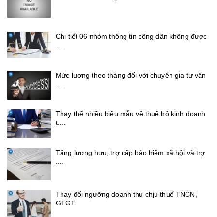
Chi tiết 06 nhóm thông tin công dân không được
....
Mức lương theo tháng đối với chuyên gia tư vấn
....
Thay thế nhiều biểu mẫu về thuế hộ kinh doanh
t....
Tăng lương hưu, trợ cấp bảo hiểm xã hội và trợ
....
Thay đổi ngưỡng doanh thu chịu thuế TNCN,
GTGT.