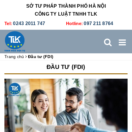
SỞ TƯ PHÁP THÀNH PHỐ HÀ NỘI
CÔNG TY LUẬT TNHH TLK
Tel:
0243 2011 747
Hotline:
097 211 8764
Trang chủ
Đầu tư (FDI)
TRANG CHỦ
GIỚI THIỆU
DỊCH VỤ PHÁP LÝ
ĐẦU TƯ (FDI)
DỊCH VỤ KẾ TOÁN - THUẾ
XÚC TIẾN THƯƠNG MẠI
BẢNG GIÁ
ĐÀO TẠO
TUYỂN DỤNG
LIÊN HỆ