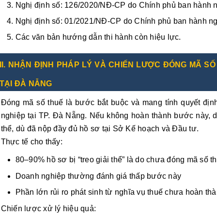
Nghị định số: 126/2020/NĐ-CP do Chính phủ ban hành 
Nghị định số: 01/2021/NĐ-CP do Chính phủ ban hành n
Các văn bản hướng dẫn thi hành còn hiệu lực.
II. NHẬN ĐỊNH PHÁP LÝ VÀ CHIẾN LƯỢC ĐÓNG MÃ SỐ
TẠI ĐÀ NẴNG
Đóng mã số thuế là bước bắt buộc và mang tính quyết định 
nghiệp tại TP. Đà Nẵng. Nếu không hoàn thành bước này, d
thể, dù đã nộp đầy đủ hồ sơ tại Sở Kế hoạch và Đầu tư.
Thực tế cho thấy:
80–90% hồ sơ bị “treo giải thể” là do chưa đóng mã số t
Doanh nghiệp thường đánh giá thấp bước này
Phần lớn rủi ro phát sinh từ nghĩa vụ thuế chưa hoàn th
Chiến lược xử lý hiệu quả: