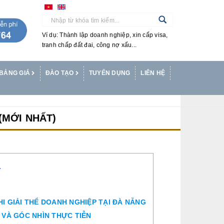
Ví dụ: Thành lập doanh nghiệp, xin cấp visa,
tranh chấp đất đai, công nợ xấu...
BẢNG GIÁ
ĐÀO TẠO
TUYỂN DỤNG
LIÊN HỆ
(MỚI NHẤT)
T
HI GIẢI THỂ DOANH NGHIỆP TẠI ĐÀ NẴNG
G VÀ GÓC NHÌN THỰC TIỄN