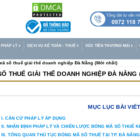
 PHÁP LÝ
DỊCH VỤ KẾ TOÁN - THUẾ
XÚC TIẾN THƯƠNG MẠI
ã số thuế giải thể doanh nghiệp Đà Nẵng (Mới nhất)
Ố THUẾ GIẢI THỂ DOANH NGHIỆP ĐÀ NẴNG 
MỤC LỤC BÀI VIẾ
I. CĂN CỨ PHÁP LÝ ÁP DỤNG
II. NHẬN ĐỊNH PHÁP LÝ VÀ CHIẾN LƯỢC ĐÓNG MÃ SỐ THUẾ K
III. TỔNG QUAN THỦ TỤC ĐÓNG MÃ SỐ THUẾ TẠI TP. ĐÀ NẴN