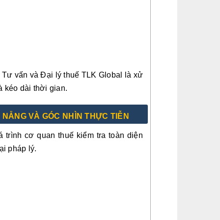
 Tư vấn và Đại lý thuế TLK Global là xử
à kéo dài thời gian.
ĐÀ NẴNG VÀ GÓC NHÌN THỰC TIỄN
 trình cơ quan thuế kiểm tra toàn diện
ại pháp lý.