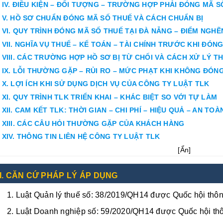
IV. ĐIỀU KIỆN – ĐỐI TƯỢNG – TRƯỜNG HỢP PHẢI ĐÓNG MÃ S
V. HỒ SƠ CHUẨN ĐÓNG MÃ SỐ THUẾ VÀ CÁCH CHUẨN BỊ
VI. QUY TRÌNH ĐÓNG MÃ SỐ THUẾ TẠI ĐÀ NẴNG – ĐIỂM NGHẼ
VII. NGHĨA VỤ THUẾ – KẾ TOÁN – TÀI CHÍNH TRƯỚC KHI ĐÓN
VIII. CÁC TRƯỜNG HỢP HỒ SƠ BỊ TỪ CHỐI VÀ CÁCH XỬ LÝ T
IX. LỖI THƯỜNG GẶP – RỦI RO – MỨC PHẠT KHI KHÔNG ĐÓN
X. LỢI ÍCH KHI SỬ DỤNG DỊCH VỤ CỦA CÔNG TY LUẬT TLK
XI. QUY TRÌNH TLK TRIỂN KHAI – KHÁC BIỆT SO VỚI TỰ LÀM
XII. CAM KẾT TLK: THỜI GIAN – CHI PHÍ – HIỆU QUẢ – AN TOÀ
XIII. CÁC CÂU HỎI THƯỜNG GẶP CỦA KHÁCH HÀNG
XIV. THÔNG TIN LIÊN HỆ CÔNG TY LUẬT TLK
[
Ẩn
]
I. CĂN CỨ PHÁP LÝ ÁP DỤNG
Luật Quản lý thuế số: 38/2019/QH14 được Quốc hội thô
Luật Doanh nghiệp số: 59/2020/QH14 được Quốc hội th