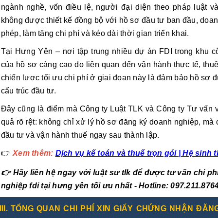
ngành nghề, vốn điều lệ, người đại diện theo pháp luật v
không được thiết kế đồng bộ với hồ sơ đầu tư ban đầu, doan
phép, làm tăng chi phí và kéo dài thời gian triển khai.
Tại Hưng Yên – nơi tập trung nhiều dự án FDI trong khu c
của hồ sơ càng cao do liên quan đến vận hành thực tế, thuê 
chiến lược tối ưu chi phí ở giai đoạn này là đảm bảo hồ sơ 
cấu trúc đầu tư.
Đây cũng là điểm mà Công ty Luật TLK và Công ty Tư vấn v
quả rõ rệt: không chỉ xử lý hồ sơ đăng ký doanh nghiệp, mà 
đầu tư và vận hành thuế ngay sau thành lập.
👉
Xem thêm:
Dịch vụ kế toán và thuế trọn gói | Hệ sinh 
👉 Hãy liên h
ệ
ngay với luật sư tlk để được tư vấn chi 
nghiệp fdi tại hưng yên tối ưu nhất - Hotline: 097.211.876
III. TỔNG QUAN CHI PHÍ XIN GIẤY CHỨNG NHẬN ĐĂ