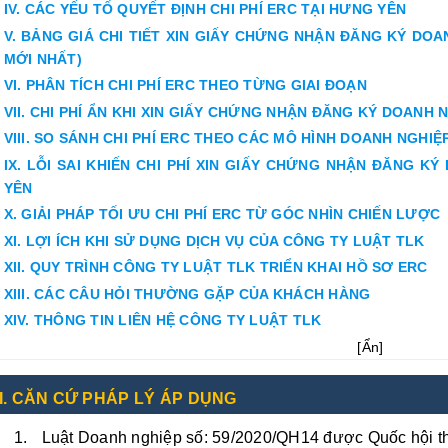
IV. CÁC YẾU TỐ QUYẾT ĐỊNH CHI PHÍ ERC TẠI HƯNG YÊN
V. BẢNG GIÁ CHI TIẾT XIN GIẤY CHỨNG NHẬN ĐĂNG KÝ DOA
MỚI NHẤT)
VI. PHÂN TÍCH CHI PHÍ ERC THEO TỪNG GIAI ĐOẠN
VII. CHI PHÍ ẨN KHI XIN GIẤY CHỨNG NHẬN ĐĂNG KÝ DOANH N
VIII. SO SÁNH CHI PHÍ ERC THEO CÁC MÔ HÌNH DOANH NGHIỆ
IX. LỖI SAI KHIẾN CHI PHÍ XIN GIẤY CHỨNG NHẬN ĐĂNG K
YÊN
X. GIẢI PHÁP TỐI ƯU CHI PHÍ ERC TỪ GÓC NHÌN CHIẾN LƯỢC
XI. LỢI ÍCH KHI SỬ DỤNG DỊCH VỤ CỦA CÔNG TY LUẬT TLK
XII. QUY TRÌNH CÔNG TY LUẬT TLK TRIỂN KHAI HỒ SƠ ERC
XIII. CÁC CÂU HỎI THƯỜNG GẶP CỦA KHÁCH HÀNG
XIV. THÔNG TIN LIÊN HỆ CÔNG TY LUẬT TLK
[
Ẩn
]
I. CĂN CỨ PHÁP LÝ ÁP DỤNG
Luật Doanh nghiệp số: 59/2020/QH14 được Quốc hội t