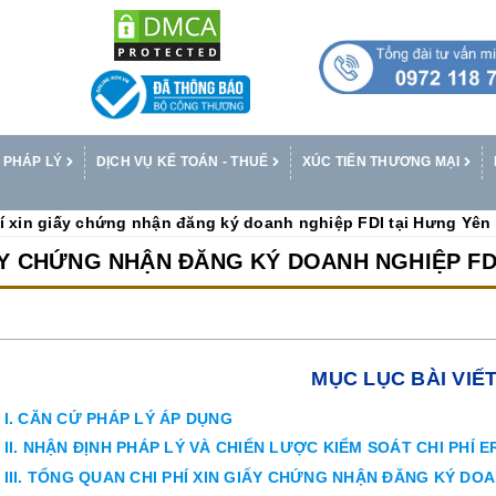
 PHÁP LÝ
DỊCH VỤ KẾ TOÁN - THUẾ
XÚC TIẾN THƯƠNG MẠI
í xin giấy chứng nhận đăng ký doanh nghiệp FDI tại Hưng Yên
IẤY CHỨNG NHẬN ĐĂNG KÝ DOANH NGHIỆP FD
MỤC LỤC BÀI VIẾ
I. CĂN CỨ PHÁP LÝ ÁP DỤNG
II. NHẬN ĐỊNH PHÁP LÝ VÀ CHIẾN LƯỢC KIỂM SOÁT CHI PHÍ E
III. TỔNG QUAN CHI PHÍ XIN GIẤY CHỨNG NHẬN ĐĂNG KÝ DO