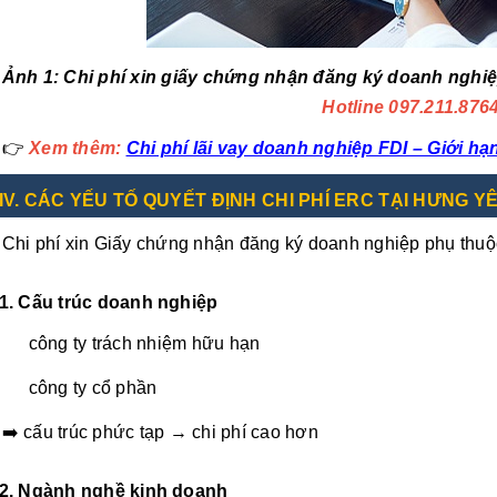
Ảnh 1: C
hi phí xin giấy chứng nhận đăng ký doanh nghiệp
Hotline 097.211.876
👉
Xem thêm:
Chi phí lãi vay doanh nghiệp FDI – Giới hạn
IV. CÁC YẾU TỐ QUYẾT ĐỊNH CHI PHÍ ERC TẠI HƯNG Y
Chi phí xin Giấy chứng nhận đăng ký doanh nghiệp phụ thuộc
1. Cấu trúc doanh nghiệp
công ty trách nhiệm hữu hạn
công ty cổ phần
➡️ cấu trúc phức tạp → chi phí cao hơn
2. Ngành nghề kinh doanh