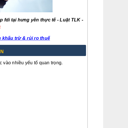
 fdi tại hưng yên thực tế
- Luật TLK -
4
 khấu trừ & rủi ro thuế
ÊN
 vào nhiều yếu tố quan trọng.