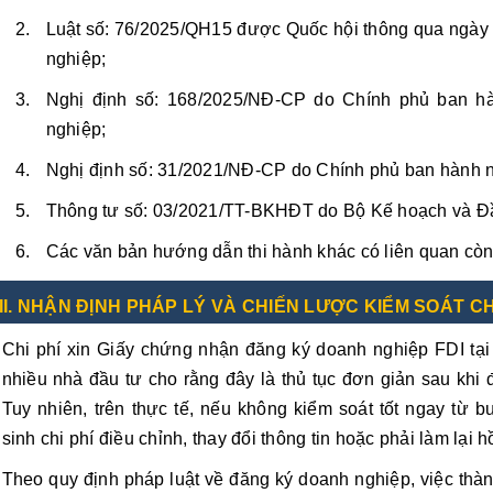
Luật số: 76/2025/QH15 được Quốc hội thông qua ngày 
nghiệp;
Nghị định số: 168/2025/NĐ-CP do Chính phủ ban h
nghiệp;
Nghị định số: 31/2021/NĐ-CP do Chính phủ ban hành n
Thông tư số: 03/2021/TT-BKHĐT do Bộ Kế hoạch và Đầ
Các văn bản hướng dẫn thi hành khác có liên quan còn 
II. NHẬN ĐỊNH PHÁP LÝ VÀ CHIẾN LƯỢC KIỂM SOÁT CH
Chi phí xin Giấy chứng nhận đăng ký doanh nghiệp FDI tạ
nhiều nhà đầu tư cho rằng đây là thủ tục đơn giản sau khi
Tuy nhiên, trên thực tế, nếu không kiểm soát tốt ngay từ 
sinh chi phí điều chỉnh, thay đổi thông tin hoặc phải làm lại h
Theo quy định pháp luật về đăng ký doanh nghiệp, việc th