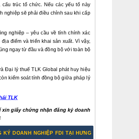
à cấu trúc tổ chức. Nếu các yếu tố này
h nghiệp sẽ phải điều chỉnh sau khi cấp
ông nghiệp – yêu cầu về tính chính xác
địa điểm và triển khai sản xuất. Vì vậy,
đúng ngay từ đầu và đồng bộ với toàn bộ
à Đại lý thuế TLK Global phát huy hiệu
còn kiểm soát tính đồng bộ giữa pháp lý
thái TLK
phí xin giấy chứng nhận đăng ký doanh
4
NG KÝ DOANH NGHIỆP FDI TẠI HƯNG