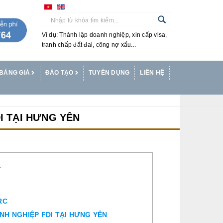
Ví dụ: Thành lập doanh nghiệp, xin cấp visa,
tranh chấp đất đai, công nợ xấu...
BẢNG GIÁ
ĐÀO TẠO
TUYỂN DỤNG
LIÊN HỆ
I TẠI HƯNG YÊN
T
RC
ANH NGHIỆP FDI TẠI HƯNG YÊN