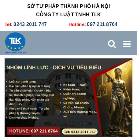
SỞ TƯ PHÁP THÀNH PHỐ HÀ NỘI
CÔNG TY LUẬT TNHH TLK
Tel:
0243 2011 747
Hotline:
097 211 8764
TRANG CHỦ
GIỚI THIỆU
DỊCH VỤ PHÁP LÝ
DỊCH VỤ KẾ TOÁN - THUẾ
XÚC TIẾN THƯƠNG MẠI
BẢNG GIÁ
ĐÀO TẠO
TUYỂN DỤNG
LIÊN HỆ