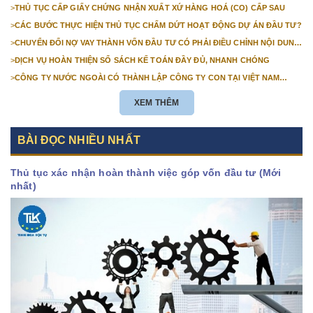
NHẬP KHẨU
>
THỦ TỤC CẤP GIẤY CHỨNG NHẬN XUẤT XỨ HÀNG HOÁ (CO) CẤP SAU
>
CÁC BƯỚC THỰC HIỆN THỦ TỤC CHẤM DỨT HOẠT ĐỘNG DỰ ÁN ĐẦU TƯ?
>
CHUYỂN ĐỔI NỢ VAY THÀNH VỐN ĐẦU TƯ CÓ PHẢI ĐIỀU CHỈNH NỘI DUNG
GIẤY CHỨNG NHẬN ĐĂNG KÝ ĐẦU TƯ KHÔNG?
>
DỊCH VỤ HOÀN THIỆN SỔ SÁCH KẾ TOÁN ĐẦY ĐỦ, NHANH CHÓNG
>
CÔNG TY NƯỚC NGOÀI CÓ THÀNH LẬP CÔNG TY CON TẠI VIỆT NAM
ĐƯỢC KHÔNG? NHỮNG ĐIỀU KIỆN ĐỂ CÔNG TY NƯỚC NGOÀI THÀNH LẬP
CÔNG TY CON TẠI VIỆT NAM?
XEM THÊM
BÀI ĐỌC NHIỀU NHẤT
Thủ tục xác nhận hoàn thành việc góp vốn đầu tư (Mới
nhất)