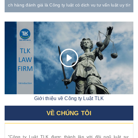
giá là Công ty luật có dịch vụ tư vấn luật uy tín, nhanh chóng, hiệ
Giới thiệu về Công ty Luật TLK
VỀ CHÚNG TÔI
"Công ty Luật TLK được thành lập với đội ngũ luật sư,