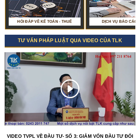
Ụ BÁO CÁO TÀI CHÍNH
HỎI ĐÁP VỀ KẾ TOÁN - THUẾ
TƯ VẤN PHÁP LUẬT QUA VIDEO CỦA TLK
VIDEO TVPL VỀ ĐẦU TƯ- SỐ 3: GIẢM VỐN ĐẦU TƯ ĐỐI