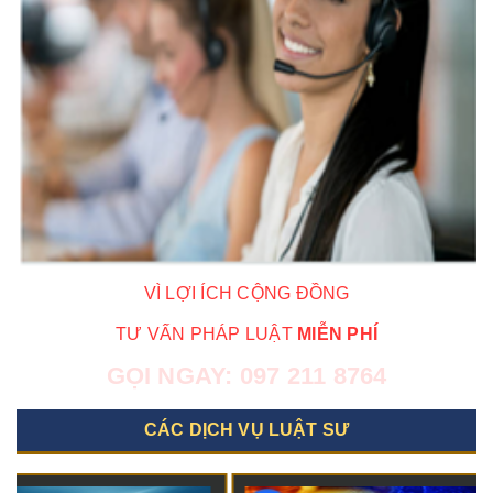
VÌ LỢI ÍCH CỘNG ĐỒNG
TƯ VẤN PHÁP LUẬT
MIỄN PHÍ
GỌI NGAY:
097 211 8764
CÁC DỊCH VỤ LUẬT SƯ