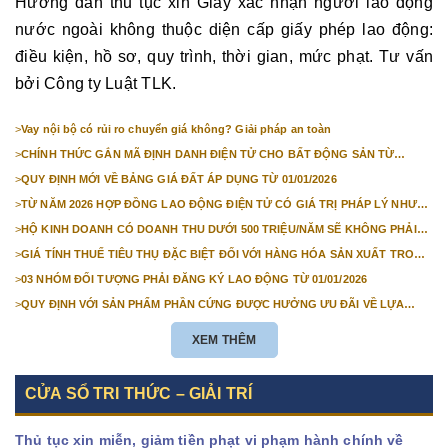
Hướng dẫn thủ tục xin Giấy xác nhận người lao động
nước ngoài không thuộc diện cấp giấy phép lao động:
điều kiện, hồ sơ, quy trình, thời gian, mức phạt. Tư vấn
bởi Công ty Luật TLK.
>
Vay nội bộ có rủi ro chuyển giá không? Giải pháp an toàn
>
CHÍNH THỨC GẮN MÃ ĐỊNH DANH ĐIỆN TỬ CHO BẤT ĐỘNG SẢN TỪ
1/3/2026
>
QUY ĐỊNH MỚI VỀ BẢNG GIÁ ĐẤT ÁP DỤNG TỪ 01/01/2026
>
TỪ NĂM 2026 HỢP ĐỒNG LAO ĐỘNG ĐIỆN TỬ CÓ GIÁ TRỊ PHÁP LÝ NHƯ
VĂN BẢN GIẤY
>
HỘ KINH DOANH CÓ DOANH THU DƯỚI 500 TRIỆU/NĂM SẼ KHÔNG PHẢI
NỘP THUẾ GIÁ TRỊ GIA TĂNG
>
GIÁ TÍNH THUẾ TIÊU THỤ ĐẶC BIỆT ĐỐI VỚI HÀNG HÓA SẢN XUẤT TRONG
NƯỚC NĂM 2026
>
03 NHÓM ĐỐI TƯỢNG PHẢI ĐĂNG KÝ LAO ĐỘNG TỪ 01/01/2026
>
QUY ĐỊNH VỚI SẢN PHẨM PHẦN CỨNG ĐƯỢC HƯỞNG ƯU ĐÃI VỀ LỰA
CHỌN NHÀ THẦU TỪ 01/01/2026
XEM THÊM
CỬA SỔ TRI THỨC – GIẢI TRÍ
Thủ tục xin miễn, giảm tiền phạt vi phạm hành chính về