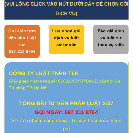
(VUI LÒNG CLICK VÀO NÚT DƯỚI ĐÂY ĐỂ CHỌN GÓI
DỊCH VỤ)
Gọi điện trực
Lựa chọn gói
Báo giá dịch
tiếp cho Luật
dịch vụ luật
vụ luật sư
sư
sư tư vấn
theo vụ việc
097 211 8764
CÔNG TY LUẬT TNHH TLK
Giấy phép hoạt động số: 01021852/TP/ĐKHĐ cấp bởi Sở
Tư pháp TP. Hà Nội
TỔNG ĐÀI TƯ VẤN PHÁP LUẬT 24/7
GỌI NGAY: 097 211 8764
Vì trách nhiệm cộng đồng - Tư vấn hoàn toàn miễn
phí