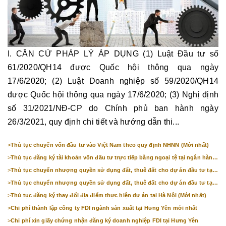
I. CĂN CỨ PHÁP LÝ ÁP DỤNG (1) Luật Đầu tư số
61/2020/QH14 được Quốc hội thông qua ngày
17/6/2020; (2) Luật Doanh nghiệp số 59/2020/QH14
được Quốc hội thông qua ngày 17/6/2020; (3) Nghị định
số 31/2021/NĐ-CP do Chính phủ ban hành ngày
26/3/2021, quy định chi tiết và hướng dẫn thi...
>
Thủ tục chuyển vốn đầu tư vào Việt Nam theo quy định NHNN (Mới nhất)
>
Thủ tục đăng ký tài khoản vốn đầu tư trực tiếp bằng ngoại tệ tại ngân hàng
(mới nhất)
>
Thủ tục chuyển nhượng quyền sử dụng đất, thuê đất cho dự án đầu tư tại
Bắc Ninh (mới nhất)
>
Thủ tục chuyển nhượng quyền sử dụng đất, thuê đất cho dự án đầu tư tại
Hà Nội (mới nhất)
>
Thủ tục đăng ký thay đổi địa điểm thực hiện dự án tại Hà Nội (Mới nhất)
>
Chi phí thành lập công ty FDI ngành sản xuất tại Hưng Yên mới nhất
>
Chi phí xin giấy chứng nhận đăng ký doanh nghiệp FDI tại Hưng Yên