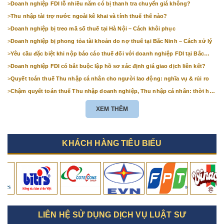
>
Doanh nghiệp FDI lỗ nhiều năm có bị thanh tra chuyển giá không?
>
Thu nhập tài trợ nước ngoài kê khai và tính thuế thế nào?
>
Doanh nghiệp bị treo mã số thuế tại Hà Nội – Cách khôi phục
>
Doanh nghiệp bị phong tỏa tài khoản do nợ thuế tại Bắc Ninh – Cách xử lý
>
Yêu cầu đặc biệt khi nộp báo cáo thuế đối với doanh nghiệp FDI tại Bắc
Ninh
>
Doanh nghiệp FDI có bắt buộc lập hồ sơ xác định giá giao dịch liên kết?
>
Quyết toán thuế Thu nhập cá nhân cho người lao động: nghĩa vụ & rủi ro
>
Chậm quyết toán thuế Thu nhập doanh nghiệp, Thu nhập cá nhân: thời hạn
& mức phạt
XEM THÊM
KHÁCH HÀNG TIÊU BIỂU
LIÊN HỆ SỬ DỤNG DỊCH VỤ LUẬT SƯ