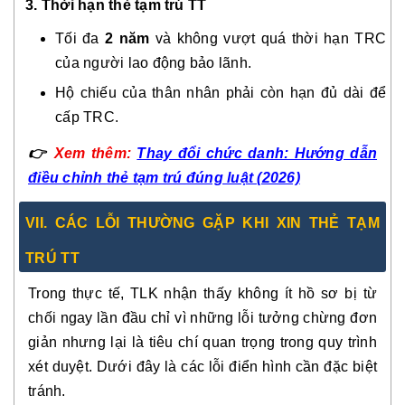
3. Thời hạn thẻ tạm trú TT
Tối đa
2 năm
và không vượt quá thời hạn TRC
của người lao động bảo lãnh.
Hộ chiếu của thân nhân phải còn hạn đủ dài để
cấp TRC.
👉
Xem thêm:
Thay đổi chức danh: Hướng dẫn
điều chỉnh thẻ tạm trú đúng luật (2026)
VII. CÁC LỖI THƯỜNG GẶP KHI XIN THẺ TẠM
TRÚ TT
Trong thực tế, TLK nhận thấy không ít hồ sơ bị từ
chối ngay lần đầu chỉ vì những lỗi tưởng chừng đơn
giản nhưng lại là tiêu chí quan trọng trong quy trình
xét duyệt. Dưới đây là các lỗi điển hình cần đặc biệt
tránh.