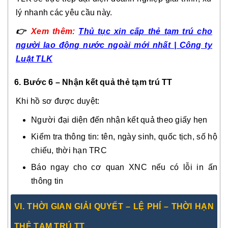
lý nhanh các yêu cầu này.
👉
Xem thêm:
Thủ tục xin cấp thẻ tạm trú cho
người lao động nước ngoài mới nhất | Công ty
Luật TLK
6. Bước 6 – Nhận kết quả thẻ tạm trú TT
Khi hồ sơ được duyệt:
Người đại diện đến nhận kết quả theo giấy hẹn
Kiểm tra thông tin: tên, ngày sinh, quốc tịch, số hộ
chiếu, thời hạn TRC
Báo ngay cho cơ quan XNC nếu có lỗi in ấn
thông tin
VI. THỜI GIAN GIẢI QUYẾT – LỆ PHÍ – THỜI HẠN
THẺ TẠM TRÚ TT