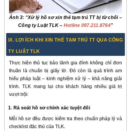
Ảnh 3: “Xử lý hồ sơ xin thẻ tạm trú TT bị từ chối –
Công ty Luật TLK –
Hotline 097.211.8764
”
IX. LỢI ÍCH KHI XIN THẺ TẠM TRÚ TT QUA CÔNG
TY LUẬT TLK
Thực hiện thủ tục bảo lãnh gia đình không chỉ đơn
thuần là chuẩn bị giấy tờ. Đó còn là quá trình am
hiểu pháp luật – kinh nghiệm xử lý – khả năng giải
trình. TLK mang lại cho khách hàng nhiều giá trị
vượt trội:
1. Rà soát hồ sơ chính xác tuyệt đối
Mỗi hồ sơ đều được kiểm tra theo chuẩn pháp lý và
checklist đặc thù của TLK.