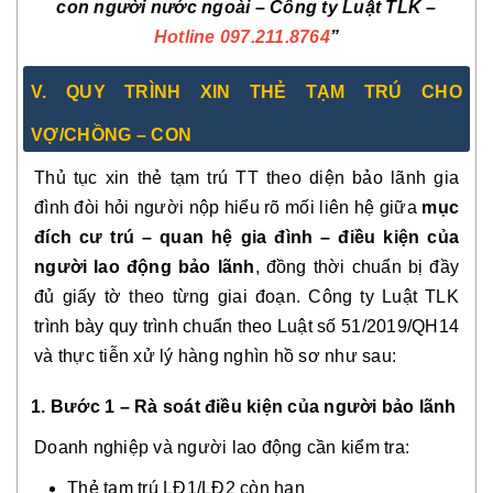
con người nước ngoài – Công ty Luật TLK –
Hotline 097.211.8764
”
V. QUY TRÌNH XIN THẺ TẠM TRÚ CHO
VỢ/CHỒNG – CON
Thủ tục xin thẻ tạm trú TT theo diện bảo lãnh gia
đình đòi hỏi người nộp hiểu rõ mối liên hệ giữa
mục
đích cư trú – quan hệ gia đình – điều kiện của
người lao động bảo lãnh
, đồng thời chuẩn bị đầy
đủ giấy tờ theo từng giai đoạn. Công ty Luật TLK
trình bày quy trình chuẩn theo Luật số 51/2019/QH14
và thực tiễn xử lý hàng nghìn hồ sơ như sau:
1. Bước 1 – Rà soát điều kiện của người bảo lãnh
Doanh nghiệp và người lao động cần kiểm tra:
Thẻ tạm trú LĐ1/LĐ2 còn hạn