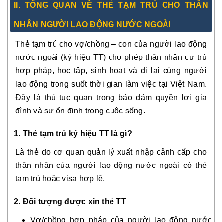
II. TỔNG QUAN VỀ THẺ TẠM TRÚ CHO THÂN
NHÂN NGƯỜI LAO ĐỘNG NƯỚC NGOÀI
Thẻ tạm trú cho vợ/chồng – con của người lao động
nước ngoài (ký hiệu TT) cho phép thân nhân cư trú
hợp pháp, học tập, sinh hoạt và đi lại cùng người
lao động trong suốt thời gian làm việc tại Việt Nam.
Đây là thủ tục quan trọng bảo đảm quyền lợi gia
đình và sự ổn định trong cuộc sống.
1. Thẻ tạm trú ký hiệu TT là gì?
Là thẻ do cơ quan quản lý xuất nhập cảnh cấp cho
thân nhân của người lao động nước ngoài có thẻ
tạm trú hoặc visa hợp lệ.
2. Đối tượng được xin thẻ TT
Vợ/chồng hợp pháp của người lao động nước