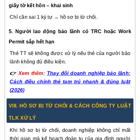
giấy tờ kết hôn – khai sinh
Chỉ cần sai 1 ký tự → hồ sơ bị từ chối.
5. Người lao động bảo lãnh có TRC hoặc Work
Permit sắp hết hạn
Thẻ TT sẽ không được xử lý nếu thẻ của người bảo
lãnh không đủ điều kiện.
👉
Xem thêm:
Thay đổi doanh nghiệp bảo lãnh:
Cách điều chỉnh thẻ tạm trú nhanh & đúng luật
(2026)
VIII. HỒ SƠ BỊ TỪ CHỐI & CÁCH CÔNG TY LUẬT
TLK XỬ LÝ
Khi hồ sơ bị từ chối, doanh nghiệp không chỉ mất
thời gian mà kế hoạch đoàn tụ của gia đình người