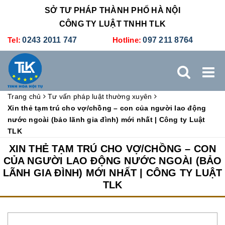
SỞ TƯ PHÁP THÀNH PHỐ HÀ NỘI
CÔNG TY LUẬT TNHH TLK
Tel:
0243 2011 747
Hotline:
097 211 8764
Trang chủ
Tư vấn pháp luật thường xuyên
TRANG CHỦ
GIỚI THIỆU
DỊCH VỤ PHÁP LÝ
Xin thẻ tạm trú cho vợ/chồng – con của người lao động
nước ngoài (bảo lãnh gia đình) mới nhất | Công ty Luật
TLK
DỊCH VỤ KẾ TOÁN - THUẾ
XÚC TIẾN THƯƠNG MẠI
XIN THẺ TẠM TRÚ CHO VỢ/CHỒNG – CON
CỦA NGƯỜI LAO ĐỘNG NƯỚC NGOÀI (BẢO
BẢNG GIÁ
ĐÀO TẠO
TUYỂN DỤNG
LIÊN HỆ
LÃNH GIA ĐÌNH) MỚI NHẤT | CÔNG TY LUẬT
TLK