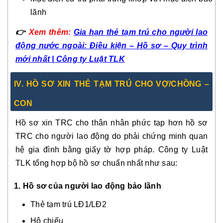
lãnh
👉
Xem thêm:
Gia hạn thẻ tạm trú cho người lao
động nước ngoài: Điều kiện – Hồ sơ – Quy trình
mới nhất | Công ty Luật TLK
IV. HỒ SƠ XIN THẺ TẠM TRÚ CHO VỢ/CHỒNG –
CON
Hồ sơ xin TRC cho thân nhân phức tạp hơn hồ sơ
TRC cho người lao động do phải chứng minh quan
hệ gia đình bằng giấy tờ hợp pháp. Công ty Luật
TLK tổng hợp bộ hồ sơ chuẩn nhất như sau:
1. Hồ sơ của người lao động bảo lãnh
Thẻ tạm trú LĐ1/LĐ2
Hộ chiếu