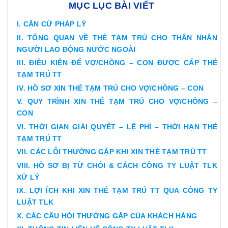
MỤC LỤC BÀI VIẾT
I. CĂN CỨ PHÁP LÝ
II. TỔNG QUAN VỀ THẺ TẠM TRÚ CHO THÂN NHÂN
NGƯỜI LAO ĐỘNG NƯỚC NGOÀI
III. ĐIỀU KIỆN ĐỂ VỢ/CHỒNG – CON ĐƯỢC CẤP THẺ
TẠM TRÚ TT
IV. HỒ SƠ XIN THẺ TẠM TRÚ CHO VỢ/CHỒNG – CON
V. QUY TRÌNH XIN THẺ TẠM TRÚ CHO VỢ/CHỒNG –
CON
VI. THỜI GIAN GIẢI QUYẾT – LỆ PHÍ – THỜI HẠN THẺ
TẠM TRÚ TT
VII. CÁC LỖI THƯỜNG GẶP KHI XIN THẺ TẠM TRÚ TT
VIII. HỒ SƠ BỊ TỪ CHỐI & CÁCH CÔNG TY LUẬT TLK
XỬ LÝ
IX. LỢI ÍCH KHI XIN THẺ TẠM TRÚ TT QUA CÔNG TY
LUẬT TLK
X. CÁC CÂU HỎI THƯỜNG GẶP CỦA KHÁCH HÀNG