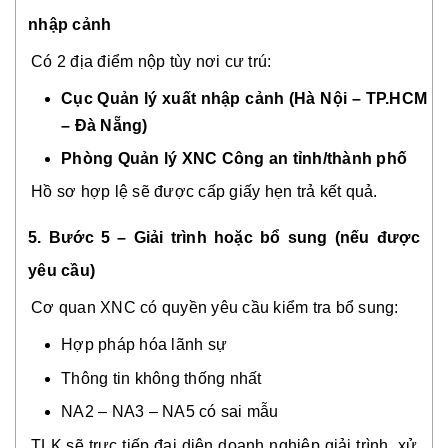
nhập cảnh
Có 2 địa điểm nộp tùy nơi cư trú:
Cục Quản lý xuất nhập cảnh (Hà Nội – TP.HCM
– Đà Nẵng)
Phòng Quản lý XNC Công an tỉnh/thành phố
Hồ sơ hợp lệ sẽ được cấp giấy hẹn trả kết quả.
5. Bước 5 – Giải trình hoặc bổ sung (nếu được
yêu cầu)
Cơ quan XNC có quyền yêu cầu kiểm tra bổ sung:
Hợp pháp hóa lãnh sự
Thông tin không thống nhất
NA2 – NA3 – NA5 có sai mẫu
TLK sẽ trực tiếp đại diện doanh nghiệp giải trình, xử