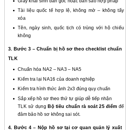
Giấy khai sinh bản gốc hoặc bản sao hợp pháp
Tài liệu quốc tế hợp lệ, không mờ – không tẩy
xóa
Tên, ngày sinh, quốc tịch có trùng với hộ chiếu
không
3. Bước 3 – Chuẩn bị hồ sơ theo checklist chuẩn
TLK
Chuẩn hóa NA2 – NA3 – NA5
Kiểm tra lại NA16 của doanh nghiệp
Kiểm tra hình thức ảnh 2x3 đúng quy chuẩn
Sắp xếp hồ sơ theo thứ tự giúp dễ tiếp nhận
TLK sử dụng
Bộ tiêu chuẩn rà soát 25 điểm
để
đảm bảo hồ sơ không sai sót.
4. Bước 4 – Nộp hồ sơ tại cơ quan quản lý xuất