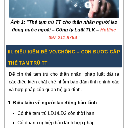
Ảnh 1: “Thẻ tạm trú TT cho thân nhân người lao
động nước ngoài – Công ty Luật TLK –
Hotline
097.211.8764
”
III. ĐIỀU KIỆN ĐỂ VỢ/CHỒNG – CON ĐƯỢC CẤP
THẺ TẠM TRÚ TT
Để xin thẻ tạm trú cho thân nhân, pháp luật đặt ra
các điều kiện chặt chẽ nhằm bảo đảm tính chính xác
và hợp pháp của quan hệ gia đình.
1. Điều kiện về người lao động bảo lãnh
Có thẻ tạm trú LĐ1/LĐ2 còn thời hạn
Có doanh nghiệp bảo lãnh hợp pháp