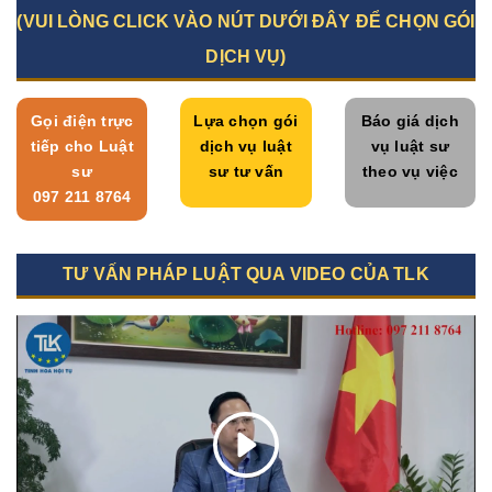
(VUI LÒNG CLICK VÀO NÚT DƯỚI ĐÂY ĐỂ CHỌN GÓI
DỊCH VỤ)
Gọi điện trực
Lựa chọn gói
Báo giá dịch
tiếp cho Luật
dịch vụ luật
vụ luật sư
sư
sư tư vấn
theo vụ việc
097 211 8764
TƯ VẤN PHÁP LUẬT QUA VIDEO CỦA TLK