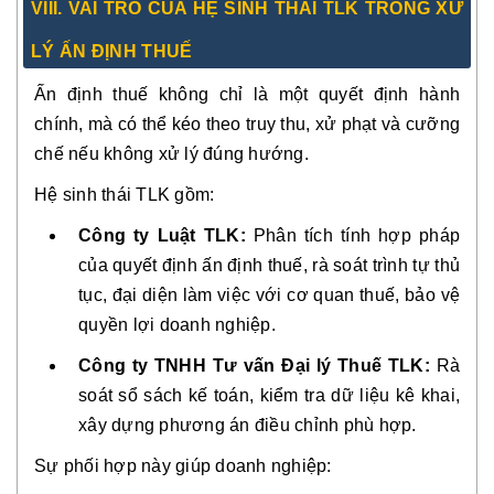
VIII. VAI TRÒ CỦA HỆ SINH THÁI TLK TRONG XỬ
LÝ ẤN ĐỊNH THUẾ
Ấn định thuế không chỉ là một quyết định hành
chính, mà có thể kéo theo truy thu, xử phạt và cưỡng
chế nếu không xử lý đúng hướng.
Hệ sinh thái TLK gồm:
Công ty Luật TLK:
Phân tích tính hợp pháp
của quyết định ấn định thuế, rà soát trình tự thủ
tục, đại diện làm việc với cơ quan thuế, bảo vệ
quyền lợi doanh nghiệp.
Công ty TNHH Tư vấn Đại lý Thuế TLK:
Rà
soát sổ sách kế toán, kiểm tra dữ liệu kê khai,
xây dựng phương án điều chỉnh phù hợp.
Sự phối hợp này giúp doanh nghiệp: