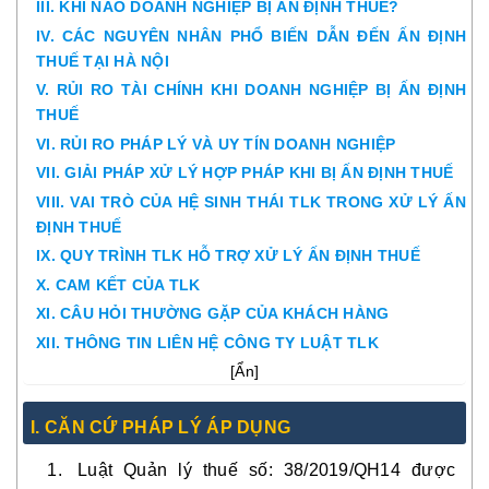
III. KHI NÀO DOANH NGHIỆP BỊ ẤN ĐỊNH THUẾ?
IV. CÁC NGUYÊN NHÂN PHỔ BIẾN DẪN ĐẾN ẤN ĐỊNH
THUẾ TẠI HÀ NỘI
V. RỦI RO TÀI CHÍNH KHI DOANH NGHIỆP BỊ ẤN ĐỊNH
THUẾ
VI. RỦI RO PHÁP LÝ VÀ UY TÍN DOANH NGHIỆP
VII. GIẢI PHÁP XỬ LÝ HỢP PHÁP KHI BỊ ẤN ĐỊNH THUẾ
VIII. VAI TRÒ CỦA HỆ SINH THÁI TLK TRONG XỬ LÝ ẤN
ĐỊNH THUẾ
IX. QUY TRÌNH TLK HỖ TRỢ XỬ LÝ ẤN ĐỊNH THUẾ
X. CAM KẾT CỦA TLK
XI. CÂU HỎI THƯỜNG GẶP CỦA KHÁCH HÀNG
XII. THÔNG TIN LIÊN HỆ CÔNG TY LUẬT TLK
[
Ẩn
]
I. CĂN CỨ PHÁP LÝ ÁP DỤNG
Luật Quản lý thuế số: 38/2019/QH14 được