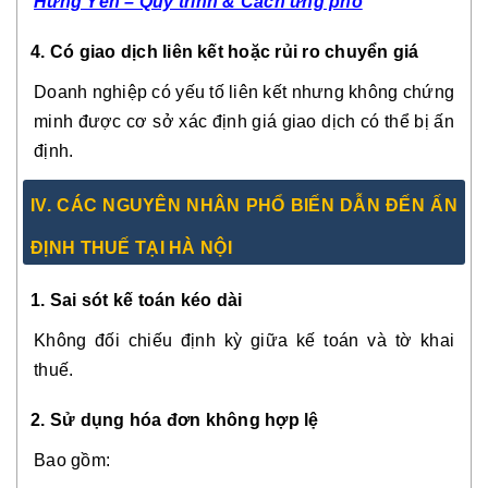
Hưng Yên – Quy trình & Cách ứng phó
4. Có giao dịch liên kết hoặc rủi ro chuyển giá
Doanh nghiệp có yếu tố liên kết nhưng không chứng
minh được cơ sở xác định giá giao dịch có thể bị ấn
định.
IV. CÁC NGUYÊN NHÂN PHỔ BIẾN DẪN ĐẾN ẤN
ĐỊNH THUẾ TẠI HÀ NỘI
1. Sai sót kế toán kéo dài
Không đối chiếu định kỳ giữa kế toán và tờ khai
thuế.
2. Sử dụng hóa đơn không hợp lệ
Bao gồm: