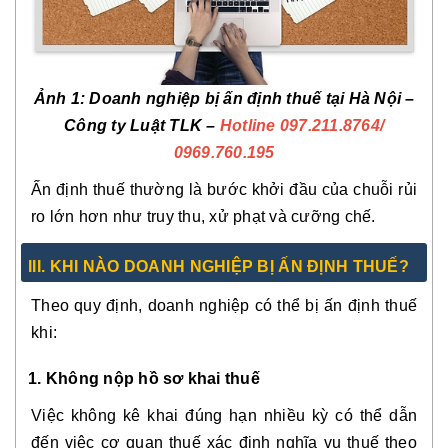
Ảnh 1: Doanh nghiệp bị ấn định thuế tại Hà Nội –
Công ty Luật TLK –
Hotline 097.211.8764
/
0969.760.195
Ấn định thuế thường là bước khởi đầu của chuỗi rủi
ro lớn hơn như truy thu, xử phạt và cưỡng chế.
III. KHI NÀO DOANH NGHIỆP BỊ ẤN ĐỊNH THUẾ?
Theo quy định, doanh nghiệp có thể bị ấn định thuế
khi:
1. Không nộp hồ sơ khai thuế
Việc không kê khai đúng hạn nhiều kỳ có thể dẫn
đến việc cơ quan thuế xác định nghĩa vụ thuế theo