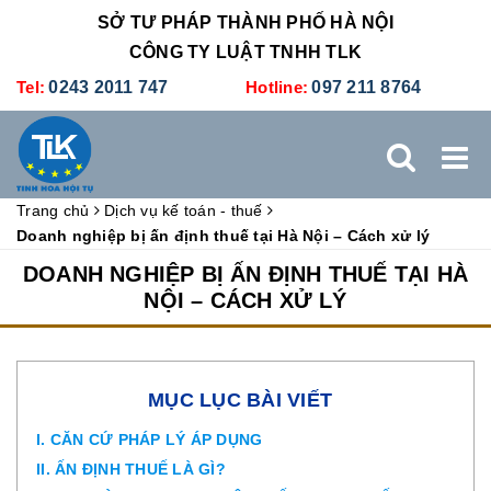
SỞ TƯ PHÁP THÀNH PHỐ HÀ NỘI
CÔNG TY LUẬT TNHH TLK
Tel:
0243 2011 747
Hotline:
097 211 8764
Trang chủ
Dịch vụ kế toán - thuế
TRANG CHỦ
GIỚI THIỆU
DỊCH VỤ PHÁP LÝ
Doanh nghiệp bị ấn định thuế tại Hà Nội – Cách xử lý
DOANH NGHIỆP BỊ ẤN ĐỊNH THUẾ TẠI HÀ
DỊCH VỤ KẾ TOÁN - THUẾ
XÚC TIẾN THƯƠNG MẠI
NỘI – CÁCH XỬ LÝ
BẢNG GIÁ
ĐÀO TẠO
TUYỂN DỤNG
LIÊN HỆ
MỤC LỤC BÀI VIẾT
I. CĂN CỨ PHÁP LÝ ÁP DỤNG
II. ẤN ĐỊNH THUẾ LÀ GÌ?