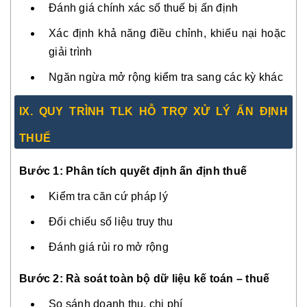
Đánh giá chính xác số thuế bị ấn định
Xác định khả năng điều chỉnh, khiếu nại hoặc
giải trình
Ngăn ngừa mở rộng kiểm tra sang các kỳ khác
IX. QUY TRÌNH TLK HỖ TRỢ XỬ LÝ ẤN ĐỊNH
THUẾ
Bước 1: Phân tích quyết định ấn định thuế
Kiểm tra căn cứ pháp lý
Đối chiếu số liệu truy thu
Đánh giá rủi ro mở rộng
Bước 2: Rà soát toàn bộ dữ liệu kế toán – thuế
So sánh doanh thu, chi phí