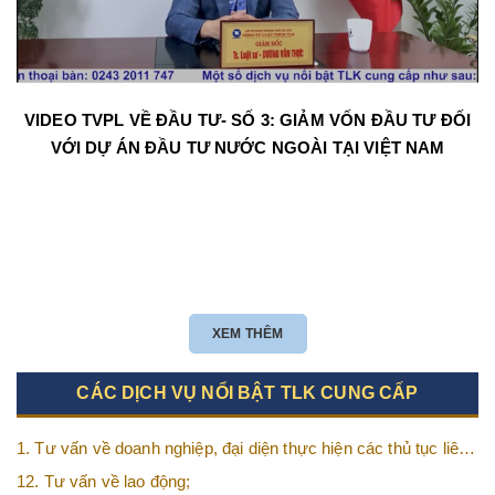
VIDEO TVPL VỀ ĐẦU TƯ- SỐ 3: GIẢM VỐN ĐẦU TƯ ĐỐI
VỚI DỰ ÁN ĐẦU TƯ NƯỚC NGOÀI TẠI VIỆT NAM
XEM THÊM
CÁC DỊCH VỤ NỔI BẬT TLK CUNG CẤP
1. Tư vấn về doanh nghiệp, đại diện thực hiện các thủ tục liên
quan tới doanh nghiệp;
12. Tư vấn về lao động;