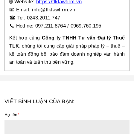
🌐
Website:
https://tlklawfirm.vn
📧
Email: info@tlklawfirm.vn
☎
Tel: 0243.2011.747
📞
Hotline: 097.211.8764 / 0969.760.195
Kết hợp cùng
Công ty TNHH Tư vấn Đại lý Thuế
TLK
, chúng tôi cung cấp giải pháp pháp lý – thuế –
kế toán đồng bộ, bảo đảm doanh nghiệp vận hành
an toàn và tuân thủ bền vững.
VIẾT BÌNH LUẬN CỦA BẠN:
Họ tên
*