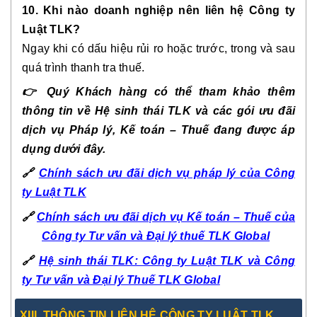
10. Khi nào doanh nghiệp nên liên hệ Công ty
Luật TLK?
Ngay khi có dấu hiệu rủi ro hoặc trước, trong và sau
quá trình thanh tra thuế.
👉
Quý Khách hàng có thể tham khảo thêm
thông tin về Hệ sinh thái TLK và các gói ưu đãi
dịch vụ Pháp lý, Kế toán – Thuế đang được áp
dụng dưới đây.
🔗
Chính sách ưu đãi dịch vụ pháp lý của Công
ty Luật TLK
🔗
Chính sách ưu đãi dịch vụ Kế toán – Thuế của
Công ty Tư vấn và Đại lý thuế TLK Global
🔗
Hệ sinh thái TLK: Công ty Luật TLK và Công
ty Tư vấn và Đại lý Thuế TLK Global
X
III
. THÔNG TIN LIÊN HỆ CÔNG TY LUẬT TLK