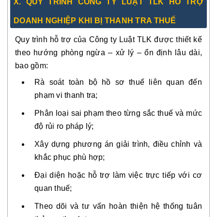
X. QUY TRÌNH CÔNG TY LUẬT TLK HỖ TRỢ
DOANH NGHIỆP KHI BỊ THANH TRA THUẾ
Quy trình hỗ trợ của Công ty Luật TLK được thiết kế
theo hướng
phòng ngừa – xử lý – ổn định lâu dài
,
bao gồm:
Rà soát toàn bộ hồ sơ thuế liên quan đến
phạm vi thanh tra;
Phân loại sai phạm theo từng sắc thuế và mức
độ rủi ro pháp lý;
Xây dựng phương án giải trình, điều chỉnh và
khắc phục phù hợp;
Đại diện hoặc hỗ trợ làm việc trực tiếp với cơ
quan thuế;
Theo dõi và tư vấn hoàn thiện hệ thống
tuân