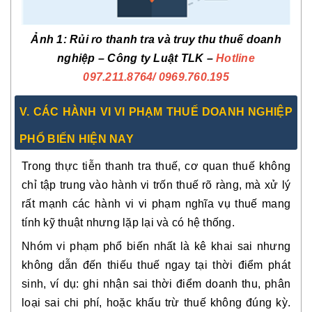
Ảnh 1: Rủi ro thanh tra và truy thu thuế doanh
nghiệp – Công ty Luật TLK –
Hotline
097.211.8764
/ 0969.760.195
V. CÁC HÀNH VI VI PHẠM THUẾ DOANH NGHIỆP
PHỔ BIẾN HIỆN NAY
Trong thực tiễn thanh tra thuế, cơ quan thuế không
chỉ tập trung vào hành vi trốn thuế rõ ràng, mà xử lý
rất mạnh các
hành vi vi phạm nghĩa vụ thuế mang
tính kỹ thuật nhưng lặp lại và có hệ thống
.
Nhóm vi phạm phổ biến nhất là
kê khai sai nhưng
không dẫn đến thiếu thuế ngay tại thời điểm phát
sinh
, ví dụ: ghi nhận sai thời điểm doanh thu, phân
loại sai chi phí, hoặc khấu trừ thuế không đúng kỳ.