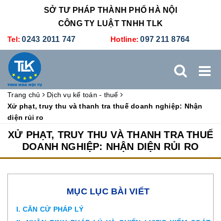
SỞ TƯ PHÁP THÀNH PHỐ HÀ NỘI
CÔNG TY LUẬT TNHH TLK
Tel:
0243 2011 747
Hotline:
097 211 8764
Trang chủ
Dịch vụ kế toán - thuế
TRANG CHỦ
GIỚI THIỆU
DỊCH VỤ PHÁP LÝ
Xử phạt, truy thu và thanh tra thuế doanh nghiệp: Nhận
diện rủi ro
DỊCH VỤ KẾ TOÁN - THUẾ
XÚC TIẾN THƯƠNG MẠI
XỬ PHẠT, TRUY THU VÀ THANH TRA THUẾ
DOANH NGHIỆP: NHẬN DIỆN RỦI RO
BẢNG GIÁ
ĐÀO TẠO
TUYỂN DỤNG
LIÊN HỆ
MỤC LỤC BÀI VIẾT
I. CĂN CỨ PHÁP LÝ