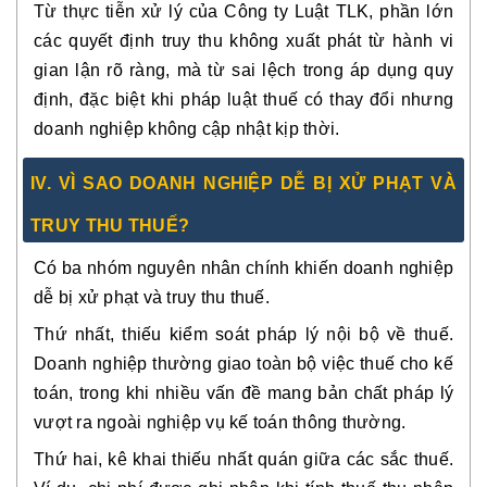
Từ thực tiễn xử lý của Công ty Luật TLK, phần lớn
các quyết định truy thu không xuất phát từ hành vi
gian lận rõ ràng, mà từ
sai lệch trong áp dụng quy
định
, đặc biệt khi pháp luật thuế có thay đổi nhưng
doanh nghiệp không cập nhật kịp thời.
IV
. VÌ SAO DOANH NGHIỆP DỄ BỊ XỬ PHẠT VÀ
TRUY THU THUẾ?
Có ba nhóm nguyên nhân chính khiến doanh nghiệp
dễ bị xử phạt và truy thu thuế.
Thứ nhất,
thiếu kiểm soát pháp lý nội bộ về thuế
.
Doanh nghiệp thường giao toàn bộ việc thuế cho kế
toán, trong khi nhiều vấn đề mang bản chất pháp lý
vượt ra ngoài nghiệp vụ kế toán thông thường.
Thứ hai,
kê khai thiếu nhất quán giữa các sắc thuế
.