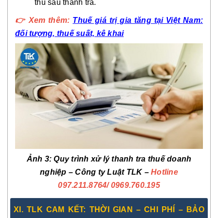
thủ sau thanh tra.
👉
Xem thêm:
Thuế giá trị gia tăng tại Việt Nam:
đối tượng, thuế suất, kê khai
Ảnh 3: Quy trình xử lý thanh tra thuế doanh
nghiệp – Công ty Luật TLK –
Hotline
097.211.8764
/ 0969.760.195
XI. TLK CAM KẾT: THỜI GIAN – CHI PHÍ – BẢO