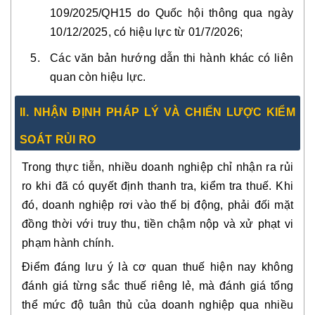
109/2025/QH15
do Quốc hội thông qua ngày
10/12/2025, có hiệu lực từ 01/7/2026;
Các văn bản hướng dẫn thi hành khác có liên
quan còn hiệu lực.
I
I. NHẬN ĐỊNH PHÁP LÝ VÀ CHIẾN LƯỢC KIỂM
SOÁT RỦI RO
Trong thực tiễn, nhiều doanh nghiệp chỉ nhận ra rủi
ro khi đã có
quyết định thanh tra, kiểm tra thuế
. Khi
đó, doanh nghiệp rơi vào thế bị động, phải đối mặt
đồng thời với
truy thu, tiền chậm nộp và xử phạt vi
phạm hành chính
.
Điểm đáng lưu ý là cơ quan thuế hiện nay
không
đánh giá từng sắc thuế riêng lẻ
, mà đánh giá
tổng
thể mức độ tuân thủ của doanh nghiệp
qua nhiều