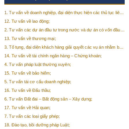
1. Tư vấn về doanh nghiệp, đại diện thực hiện các thủ tục liên
quan tới doanh nghiệp;
12. Tư vấn về lao động;
2. Tư vấn các dự án đầu tư trong nước và dự án có vốn đầu
tư nước ngoài (FDI);
13. Tư vấn về thương mại;
3. Tố tụng, đại diện khách hàng giải quyết các vụ án nhằm bảo
vệ tối đa các quyền và lợi ích của khách hàng;
14. Tư vấn về tài chính ngân hàng – Chứng khoán;
4. Tư vấn pháp luật thường xuyên;
15. Tư vấn về bảo hiểm;
5. Tư vấn tái cơ cấu doanh nghiệp;
16. Tư vấn về Đấu thầu;
6. Tư vấn Đất đai – Bất động sản – Xây dựng;
17. Tư vấn về Hải quan;
7. Tư vấn các loại giấy phép;
18. Đào tạo, bồi dưỡng pháp Luật;