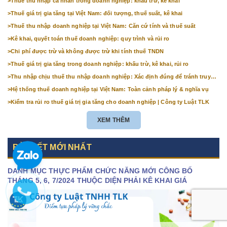
>
Thuế thu nhập cá nhân trong doanh nghiệp: khấu trừ, kê khai
>
Thuế giá trị gia tăng tại Việt Nam: đối tượng, thuế suất, kê khai
>
Thuế thu nhập doanh nghiệp tại Việt Nam: Căn cứ tính và thuế suất
>
Kê khai, quyết toán thuế doanh nghiệp: quy trình và rủi ro
>
Chi phí được trừ và không được trừ khi tính thuế TNDN
>
Thuế giá trị gia tăng trong doanh nghiệp: khấu trừ, kê khai, rủi ro
>
Thu nhập chịu thuế thu nhập doanh nghiệp: Xác định đúng để tránh truy
thu
>
Hệ thống thuế doanh nghiệp tại Việt Nam: Toàn cảnh pháp lý & nghĩa vụ
>
Kiểm tra rủi ro thuế giá trị gia tăng cho doanh nghiệp | Công ty Luật TLK
XEM THÊM
BÀI VIẾT MỚI NHẤT
DANH MỤC THỰC PHẨM CHỨC NĂNG MỚI CÔNG BỐ
THÁNG 5, 6, 7/2024 THUỘC DIỆN PHẢI KÊ KHAI GIÁ