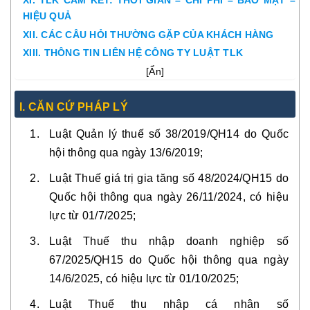
XI. TLK CAM KẾT: THỜI GIAN – CHI PHÍ – BẢO MẬT –
HIỆU QUẢ
XII. CÁC CÂU HỎI THƯỜNG GẶP CỦA KHÁCH HÀNG
XIII. THÔNG TIN LIÊN HỆ CÔNG TY LUẬT TLK
[
Ẩn
]
I. CĂN CỨ PHÁP LÝ
Luật Quản lý thuế số 38/2019/QH14
do Quốc
hội thông qua ngày 13/6/2019;
Luật Thuế giá trị gia tăng số 48/2024/QH15
do
Quốc hội thông qua ngày 26/11/2024, có hiệu
lực từ 01/7/2025;
Luật Thuế thu nhập doanh nghiệp số
67/2025/QH15
do Quốc hội thông qua ngày
14/6/2025, có hiệu lực từ 01/10/2025;
Luật Thuế thu nhập cá nhân số