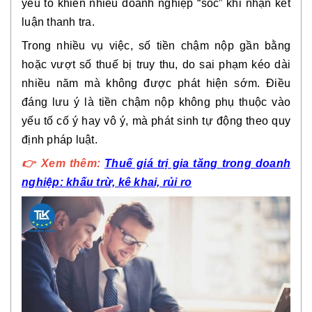
yếu tố khiến nhiều doanh nghiệp “sốc” khi nhận kết
luận thanh tra.
Trong nhiều vụ việc, số tiền chậm nộp
gần bằng
hoặc vượt số thuế bị truy thu
, do sai phạm kéo dài
nhiều năm mà không được phát hiện sớm. Điều
đáng lưu ý là tiền chậm nộp
không phụ thuộc vào
yếu tố cố ý hay vô ý
, mà phát sinh tự động theo quy
định pháp luật.
👉
Xem thêm:
Thuế giá trị gia tăng trong doanh
nghiệp: khấu trừ, kê khai, rủi ro