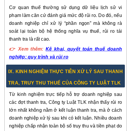
Cơ quan thuế thường sử dụng
dữ liệu lịch sử vi
phạm
làm căn cứ đánh giá mức độ rủi ro. Do đó, nếu
doanh nghiệp chỉ xử lý “phần ngọn” mà không rà
soát lại toàn bộ hệ thống nghĩa vụ thuế, rủi ro tái
thanh tra là rất cao.
👉
Xem thêm:
Kê khai, quyết toán thuế doanh
nghiệp: quy trình và rủi ro
IX
. KINH NGHIỆM THỰC TIỄN XỬ LÝ SAU THANH
TRA, TRUY THU THUẾ CỦA CÔNG TY LUẬT TLK
Từ kinh nghiệm trực tiếp hỗ trợ doanh nghiệp sau
các đợt thanh tra, Công ty Luật TLK nhận thấy rủi ro
lớn nhất
không nằm ở kết luận thanh tra
, mà ở
cách
doanh nghiệp xử lý sau khi có kết luận
. Nhiều doanh
nghiệp chấp nhận toàn bộ số truy thu và tiền phạt do