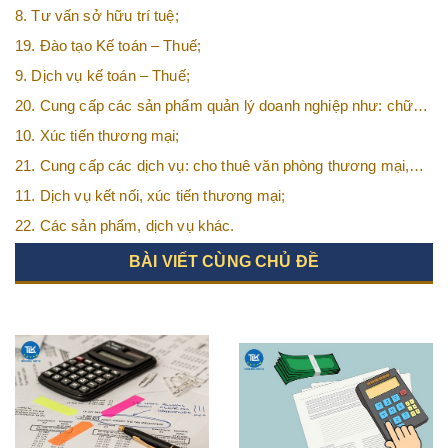
8. Tư vấn sở hữu trí tuệ;
19. Đào tạo Kế toán – Thuế;
9. Dịch vụ kế toán – Thuế;
20. Cung cấp các sản phẩm quản lý doanh nghiệp như: chữ
ký số, hóa đơn điện tử, BHXH,…vv
10. Xúc tiến thương mại;
21. Cung cấp các dịch vụ: cho thuê văn phòng thương mại,
văn phòng ảo, văn phòng chia sẻ…vv
11. Dịch vụ kết nối, xúc tiến thương mại;
22. Các sản phẩm, dịch vụ khác.
BÀI VIẾT CÙNG CHỦ ĐỀ