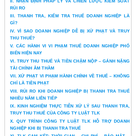
II. NHẬN ĐỊNH PHÁP LÝ VÀ CHIẾN LƯỢC KIỂM SOÁT
RỦI RO
III. THANH TRA, KIỂM TRA THUẾ DOANH NGHIỆP LÀ
GÌ?
IV. VÌ SAO DOANH NGHIỆP DỄ BỊ XỬ PHẠT VÀ TRUY
THU THUẾ?
V. CÁC HÀNH VI VI PHẠM THUẾ DOANH NGHIỆP PHỔ
BIẾN HIỆN NAY
VI. TRUY THU THUẾ VÀ TIỀN CHẬM NỘP – GÁNH NẶNG
TÀI CHÍNH ÂM THẦM
VII. XỬ PHẠT VI PHẠM HÀNH CHÍNH VỀ THUẾ – KHÔNG
CHỈ LÀ TIỀN PHẠT
VIII. RỦI RO KHI DOANH NGHIỆP BỊ THANH TRA THUẾ
NHIỀU NĂM LIÊN TIẾP
IX. KINH NGHIỆM THỰC TIỄN XỬ LÝ SAU THANH TRA,
TRUY THU THUẾ CỦA CÔNG TY LUẬT TLK
X. QUY TRÌNH CÔNG TY LUẬT TLK HỖ TRỢ DOANH
NGHIỆP KHI BỊ THANH TRA THUẾ