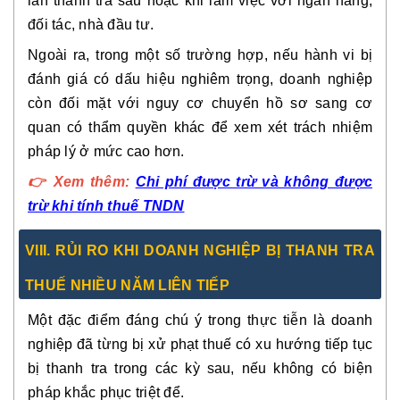
lần thanh tra sau hoặc khi làm việc với ngân hàng,
đối tác, nhà đầu tư.
Ngoài ra, trong một số trường hợp, nếu hành vi bị
đánh giá có dấu hiệu nghiêm trọng, doanh nghiệp
còn đối mặt với nguy cơ
chuyển hồ sơ sang cơ
quan có thẩm quyền khác
để xem xét trách nhiệm
pháp lý ở mức cao hơn.
👉
Xem thêm:
Chi phí được trừ và không được
trừ khi tính thuế TNDN
VIII
. RỦI RO KHI DOANH NGHIỆP BỊ THANH TRA
THUẾ NHIỀU NĂM LIÊN TIẾP
Một đặc điểm đáng chú ý trong thực tiễn là
doanh
nghiệp đã từng bị xử phạt thuế có xu hướng tiếp tục
bị thanh tra trong các kỳ sau
, nếu không có biện
pháp khắc phục triệt để.