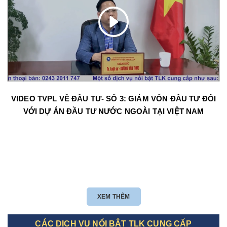
VIDEO TVPL VỀ ĐẦU TƯ- SỐ 3: GIẢM VỐN ĐẦU TƯ ĐỐI
VỚI DỰ ÁN ĐẦU TƯ NƯỚC NGOÀI TẠI VIỆT NAM
XEM THÊM
CÁC DỊCH VỤ NỔI BẬT TLK CUNG CẤP