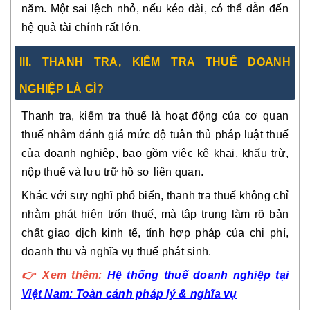
năm. Một sai lệch nhỏ, nếu kéo dài, có thể dẫn đến
hệ quả tài chính rất lớn
.
III
. THANH TRA, KIỂM TRA THUẾ DOANH
NGHIỆP LÀ GÌ?
Thanh tra, kiểm tra thuế là hoạt động của cơ quan
thuế nhằm
đánh giá mức độ tuân thủ pháp luật thuế
của doanh nghiệp
, bao gồm việc kê khai, khấu trừ,
nộp thuế và lưu trữ hồ sơ liên quan.
Khác với suy nghĩ phổ biến, thanh tra thuế
không chỉ
nhằm phát hiện trốn thuế
, mà tập trung làm rõ
bản
chất giao dịch kinh tế
, tính hợp pháp của chi phí,
doanh thu và nghĩa vụ thuế phát sinh.
👉
Xem thêm:
Hệ thống thuế doanh nghiệp tại
Việt Nam: Toàn cảnh pháp lý & nghĩa vụ