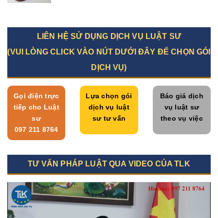
LIÊN HỆ SỬ DỤNG DỊCH VỤ LUẬT SƯ
(VUI LÒNG CLICK VÀO NÚT DƯỚI ĐÂY ĐỂ CHỌN GÓI
DỊCH VỤ)
Gọi điện trực
Lựa chọn gói
Báo giá dịch
tiếp cho Luật
dịch vụ luật
vụ luật sư
sư
sư tư vấn
theo vụ việc
097 211 8764
TƯ VẤN PHÁP LUẬT QUA VIDEO CỦA TLK