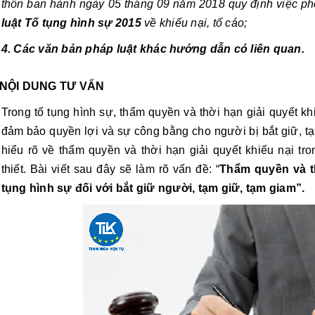
thôn ban hành ngày 05 tháng 09 năm 2018 quy định việc phố
luật Tố tụng hình sự 2015 
về khiếu nại, tố cáo;
4. Các văn bản pháp luật khác hướng dẫn có liên quan.
NỘI DUNG TƯ VẤN
Trong tố tụng hình sự, thẩm quyền và thời hạn giải quyết khiế
đảm bảo quyền lợi và sự công bằng cho người bị bắt giữ, tạm
hiểu rõ về thẩm quyền và thời hạn giải quyết khiếu nại tro
thiết. Bài viết sau đây sẽ làm rõ vấn đề: “
Thẩm quyền và th
tụng hình sự đối với bắt giữ người, tạm giữ, tạm giam”. 