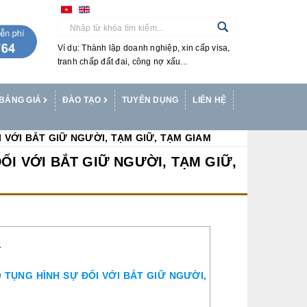
Ví dụ: Thành lập doanh nghiệp, xin cấp visa,
tranh chấp đất đai, công nợ xấu...
BẢNG GIÁ
ĐÀO TẠO
TUYỂN DỤNG
LIÊN HỆ
 VỚI BẮT GIỮ NGƯỜI, TẠM GIỮ, TẠM GIAM
ỐI VỚI BẮT GIỮ NGƯỜI, TẠM GIỮ,
T
 TỤNG HÌNH SỰ ĐỐI VỚI BẮT GIỮ NGƯỜI,