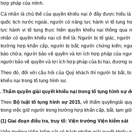
hợp pháp của mình.
Cá nhân là chủ thể của quyền khiếu nại ở đây được hiểu là 
quốc tịch nước ngoài, người có năng lực hành vi tố tụng 
lực hành vi tố tụng thực hiện quyền khiếu nại thông qua 
nhân có quyền khiếu nại có thể là: Người bị tố giác, người b
trường hợp khẩn cấp, người bị bắt; người chứng kiến; ngườ
bào chữa; người bảo vệ quyền và lợi ích hợp pháp của người b
người bảo vệ quyền và lợi ích hợp pháp của bị hại, đương s
Theo đó, đối với câu hỏi của Quý khách thì người bị bắt, b
khiếu nại trong tố tụng hình sự.
. Thẩm quyền giải quyết khiếu nại trong tố tụng hình sự đ
Theo 
Bộ luật tố tụng hình sự 2015, 
về thẩm quyềngiải quyế
trong việc giữ người trong trường hợp khẩn cấp, bắt, tạm gi
(1) Giai đoạn điều tra, truy tố: Viện trưởng Viện kiểm sát
Viện trưởng Viện kiểm sát có trách nhiệm giải quyết khiếu nại