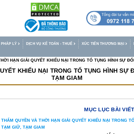
 PHÁP LÝ
DỊCH VỤ KẾ TOÁN - THUẾ
XÚC TIẾN THƯƠNG MẠI
HỜI HẠN GIẢI QUYẾT KHIẾU NẠI TRONG TỐ TỤNG HÌNH SỰ ĐỐI
UYẾT KHIẾU NẠI TRONG TỐ TỤNG HÌNH SỰ Đ
TẠM GIAM
MỤC LỤC BÀI VIẾ
THẨM QUYỀN VÀ THỜI HẠN GIẢI QUYẾT KHIẾU NẠI TRONG TỐ
TẠM GIỮ, TẠM GIAM