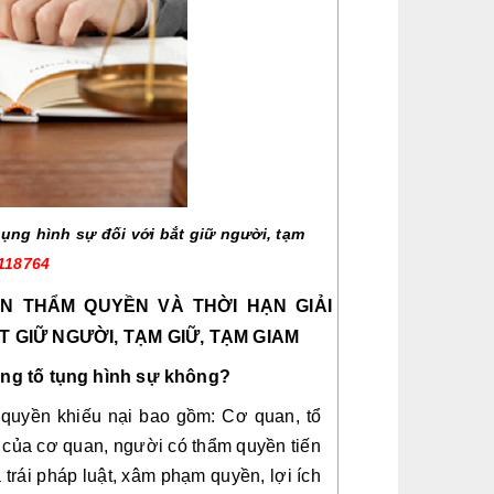
ụng hình sự đối với bắt giữ người, tạm 
2118764
N THẨM QUYỀN VÀ THỜI HẠN GIẢI 
T GIỮ NGƯỜI, TẠM GIỮ, TẠM GIAM
rong tố tụng hình sự không?
quyền khiếu nại bao gồm: Cơ quan, tổ 
g của cơ quan, người có thẩm quyền tiến 
 trái pháp luật, xâm phạm quyền, lợi ích 