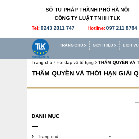
SỞ TƯ PHÁP THÀNH PHỐ HÀ NỘI
CÔNG TY LUẬT TNHH TLK
Tel:
0243 2011 747
Hotline:
097 211 8764
TRANG CHỦ
GIỚI THIỆU
DỊCH VỤ
Trang chủ
Hỏi đáp về tố tụng
THẨM QUYỀN VÀ T
THẨM QUYỀN VÀ THỜI HẠN GIẢI Q
DANH MỤC
Trang chủ