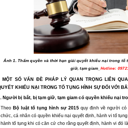
Ảnh 1. Thẩm quyền và thời hạn giải quyết khiếu nại trong tố t
giữ, tạm giam_
Hotline: 097
I. MỘT SỐ VẤN ĐỀ PHÁP LÝ QUAN TRỌNG LIÊN QUA
QUYẾT KHIẾU NẠI TRONG TỐ TỤNG HÌNH SỰ ĐỐI VỚI BẮ
. Người bị bắt, bị tạm giữ, tạm giam có quyền khiếu nại t
Theo 
Bộ luật tố tụng hình sự 2015 
quy định về người có 
chức, cá nhân có quyền khiếu nại quyết định, hành vi tố tụn
hành tố tụng khi có căn cứ cho rằng quyết định, hành vi đó là