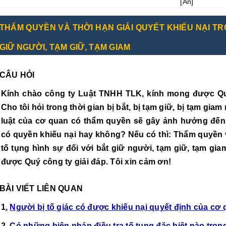
[
Ẩn
]
THẨM QUYỀN VÀ THỜI HẠN GIẢI QUYẾT KHIẾU NẠI TR
GIỮ NGƯỜI, TẠM GIỮ, TẠM GIAM
CÂU HỎI
Kính chào công ty Luật TNHH TLK, kính mong được Quý
Cho tôi hỏi trong thời gian bị bắt, bị tạm giữ, bị tạm gia
luật của cơ quan có thẩm quyền sẽ gây ảnh hưởng đến qu
có quyền khiếu nại hay không? Nếu có thì: Thẩm quyền và
tố tụng hình sự đối với bắt giữ người, tạm giữ, tạm g
được Quý công ty giải đáp. Tôi xin cảm ơn!
BÀI VIẾT LIÊN QUAN
1
.
Người bị tố giác có được khiếu nại quyết định của cơ
2
.
Có những biện pháp điều tra tố tụng đặc biệt nào tron