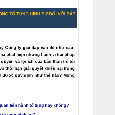
ONG TỐ TỤNG HÌNH SỰ ĐỐI VỚI BẮT
 Công ty giải đáp vấn đề như sau: 
m mà phát hiện những hành vi trái pháp 
yền và lợi ích của bản thân thì tôi 
 thời hạn giải quyết khiếu nại trong 
iam được quy định như thế nào? Mong 
 quan tiến hành tố tụng hay không?
g tố tụng hình sự?