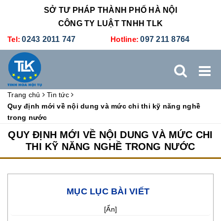
SỞ TƯ PHÁP THÀNH PHỐ HÀ NỘI
CÔNG TY LUẬT TNHH TLK
Tel:
0243 2011 747
Hotline:
097 211 8764
Trang chủ
Tin tức
TRANG CHỦ
GIỚI THIỆU
DỊCH VỤ PHÁP LÝ
Quy định mới về nội dung và mức chi thi kỹ năng nghề
trong nước
DỊCH VỤ KẾ TOÁN - THUẾ
XÚC TIẾN THƯƠNG MẠI
QUY ĐỊNH MỚI VỀ NỘI DUNG VÀ MỨC CHI
THI KỸ NĂNG NGHỀ TRONG NƯỚC
BẢNG GIÁ
ĐÀO TẠO
TUYỂN DỤNG
LIÊN HỆ
MỤC LỤC BÀI VIẾT
[
Ẩn
]