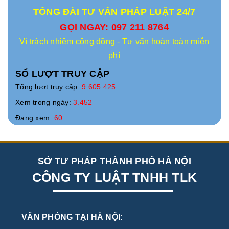
TỔNG ĐÀI TƯ VẤN PHÁP LUẬT 24/7
GỌI NGAY: 097 211 8764
Vì trách nhiệm cộng đồng - Tư vấn hoàn toàn miễn
phí
SỐ LƯỢT TRUY CẬP
Tổng lượt truy cập:
9.605.425
Xem trong ngày:
3.452
Đang xem:
60
SỞ TƯ PHÁP THÀNH PHỐ HÀ NỘI
CÔNG TY LUẬT TNHH TLK
VĂN PHÒNG TẠI HÀ NỘI: