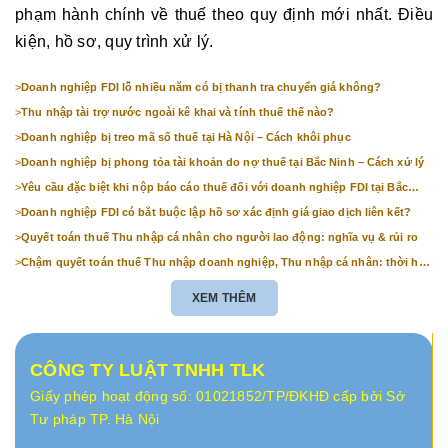
phạm hành chính về thuế theo quy định mới nhất. Điều
kiện, hồ sơ, quy trình xử lý.
>
Doanh nghiệp FDI lỗ nhiều năm có bị thanh tra chuyển giá không?
>
Thu nhập tài trợ nước ngoài kê khai và tính thuế thế nào?
>
Doanh nghiệp bị treo mã số thuế tại Hà Nội – Cách khôi phục
>
Doanh nghiệp bị phong tỏa tài khoản do nợ thuế tại Bắc Ninh – Cách xử lý
>
Yêu cầu đặc biệt khi nộp báo cáo thuế đối với doanh nghiệp FDI tại Bắc
Ninh
>
Doanh nghiệp FDI có bắt buộc lập hồ sơ xác định giá giao dịch liên kết?
>
Quyết toán thuế Thu nhập cá nhân cho người lao động: nghĩa vụ & rủi ro
>
Chậm quyết toán thuế Thu nhập doanh nghiệp, Thu nhập cá nhân: thời hạn
& mức phạt
XEM THÊM
CÔNG TY LUẬT TNHH TLK
Giấy phép hoạt động số: 01021852/TP/ĐKHĐ cấp bởi Sở
Tư pháp TP. Hà Nội