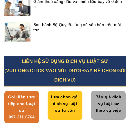
Giảm thuế xăng dầu và nhiên liệu bay về 0 đến
h....
Ban hành Bộ Quy tắc ứng xử văn hóa trên môi
trư....
LIÊN HỆ SỬ DỤNG DỊCH VỤ LUẬT SƯ
(VUI LÒNG CLICK VÀO NÚT DƯỚI ĐÂY ĐỂ CHỌN GÓI
DỊCH VỤ)
Gọi điện trực
Lựa chọn gói
Báo giá dịch
tiếp cho Luật
dịch vụ luật
vụ luật sư
sư
sư tư vấn
theo vụ việc
097 211 8764