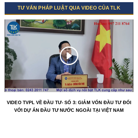
TƯ VẤN PHÁP LUẬT QUA VIDEO CỦA TLK
VIDEO TVPL VỀ ĐẦU TƯ- SỐ 3: GIẢM VỐN ĐẦU TƯ ĐỐI
VỚI DỰ ÁN ĐẦU TƯ NƯỚC NGOÀI TẠI VIỆT NAM