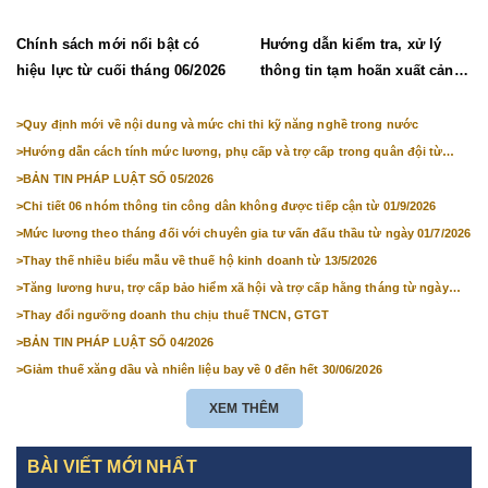
Chính sách mới nổi bật có
Hướng dẫn kiểm tra, xử lý
hiệu lực từ cuối tháng 06/2026
thông tin tạm hoãn xuất cảnh,
chưa cho nhập cảnh
>
Quy định mới về nội dung và mức chi thi kỹ năng nghề trong nước
>
Hướng dẫn cách tính mức lương, phụ cấp và trợ cấp trong quân đội từ
01/7/2026
>
BẢN TIN PHÁP LUẬT SỐ 05/2026
>
Chi tiết 06 nhóm thông tin công dân không được tiếp cận từ 01/9/2026
>
Mức lương theo tháng đối với chuyên gia tư vấn đấu thầu từ ngày 01/7/2026
>
Thay thế nhiều biểu mẫu về thuế hộ kinh doanh từ 13/5/2026
>
Tăng lương hưu, trợ cấp bảo hiểm xã hội và trợ cấp hằng tháng từ ngày
01/7/2026
>
Thay đổi ngưỡng doanh thu chịu thuế TNCN, GTGT
>
BẢN TIN PHÁP LUẬT SỐ 04/2026
>
Giảm thuế xăng dầu và nhiên liệu bay về 0 đến hết 30/06/2026
XEM THÊM
BÀI VIẾT MỚI NHẤT