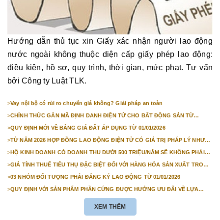
Hướng dẫn thủ tục xin Giấy xác nhận người lao động
nước ngoài không thuộc diện cấp giấy phép lao động:
điều kiện, hồ sơ, quy trình, thời gian, mức phạt. Tư vấn
bởi Công ty Luật TLK.
>
Vay nội bộ có rủi ro chuyển giá không? Giải pháp an toàn
>
CHÍNH THỨC GẮN MÃ ĐỊNH DANH ĐIỆN TỬ CHO BẤT ĐỘNG SẢN TỪ
1/3/2026
>
QUY ĐỊNH MỚI VỀ BẢNG GIÁ ĐẤT ÁP DỤNG TỪ 01/01/2026
>
TỪ NĂM 2026 HỢP ĐỒNG LAO ĐỘNG ĐIỆN TỬ CÓ GIÁ TRỊ PHÁP LÝ NHƯ
VĂN BẢN GIẤY
>
HỘ KINH DOANH CÓ DOANH THU DƯỚI 500 TRIỆU/NĂM SẼ KHÔNG PHẢI
NỘP THUẾ GIÁ TRỊ GIA TĂNG
>
GIÁ TÍNH THUẾ TIÊU THỤ ĐẶC BIỆT ĐỐI VỚI HÀNG HÓA SẢN XUẤT TRONG
NƯỚC NĂM 2026
>
03 NHÓM ĐỐI TƯỢNG PHẢI ĐĂNG KÝ LAO ĐỘNG TỪ 01/01/2026
>
QUY ĐỊNH VỚI SẢN PHẨM PHẦN CỨNG ĐƯỢC HƯỞNG ƯU ĐÃI VỀ LỰA
CHỌN NHÀ THẦU TỪ 01/01/2026
XEM THÊM