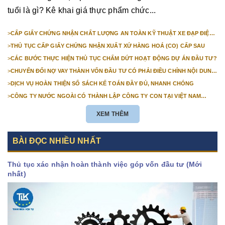
tuổi là gì? Kê khai giá thực phẩm chức...
>
CẤP GIẤY CHỨNG NHẬN CHẤT LƯỢNG AN TOÀN KỸ THUẬT XE ĐẠP ĐIỆN
NHẬP KHẨU
>
THỦ TỤC CẤP GIẤY CHỨNG NHẬN XUẤT XỨ HÀNG HOÁ (CO) CẤP SAU
>
CÁC BƯỚC THỰC HIỆN THỦ TỤC CHẤM DỨT HOẠT ĐỘNG DỰ ÁN ĐẦU TƯ?
>
CHUYỂN ĐỔI NỢ VAY THÀNH VỐN ĐẦU TƯ CÓ PHẢI ĐIỀU CHỈNH NỘI DUNG
GIẤY CHỨNG NHẬN ĐĂNG KÝ ĐẦU TƯ KHÔNG?
>
DỊCH VỤ HOÀN THIỆN SỔ SÁCH KẾ TOÁN ĐẦY ĐỦ, NHANH CHÓNG
>
CÔNG TY NƯỚC NGOÀI CÓ THÀNH LẬP CÔNG TY CON TẠI VIỆT NAM
ĐƯỢC KHÔNG? NHỮNG ĐIỀU KIỆN ĐỂ CÔNG TY NƯỚC NGOÀI THÀNH LẬP
CÔNG TY CON TẠI VIỆT NAM?
XEM THÊM
BÀI ĐỌC NHIỀU NHẤT
Thủ tục xác nhận hoàn thành việc góp vốn đầu tư (Mới
nhất)