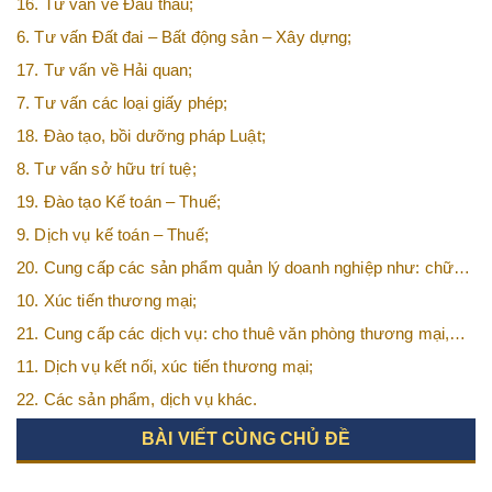
16. Tư vấn về Đấu thầu;
6. Tư vấn Đất đai – Bất động sản – Xây dựng;
17. Tư vấn về Hải quan;
7. Tư vấn các loại giấy phép;
18. Đào tạo, bồi dưỡng pháp Luật;
8. Tư vấn sở hữu trí tuệ;
19. Đào tạo Kế toán – Thuế;
9. Dịch vụ kế toán – Thuế;
20. Cung cấp các sản phẩm quản lý doanh nghiệp như: chữ
ký số, hóa đơn điện tử, BHXH,…vv
10. Xúc tiến thương mại;
21. Cung cấp các dịch vụ: cho thuê văn phòng thương mại,
văn phòng ảo, văn phòng chia sẻ…vv
11. Dịch vụ kết nối, xúc tiến thương mại;
22. Các sản phẩm, dịch vụ khác.
BÀI VIẾT CÙNG CHỦ ĐỀ