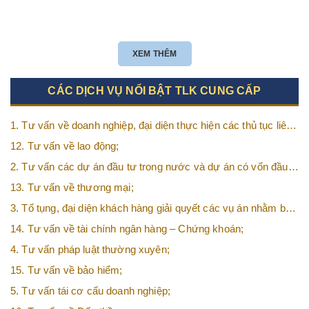
XEM THÊM
CÁC DỊCH VỤ NỔI BẬT TLK CUNG CẤP
1. Tư vấn về doanh nghiệp, đại diện thực hiện các thủ tục liên
quan tới doanh nghiệp;
12. Tư vấn về lao động;
2. Tư vấn các dự án đầu tư trong nước và dự án có vốn đầu
tư nước ngoài (FDI);
13. Tư vấn về thương mại;
3. Tố tụng, đại diện khách hàng giải quyết các vụ án nhằm bảo
vệ tối đa các quyền và lợi ích của khách hàng;
14. Tư vấn về tài chính ngân hàng – Chứng khoán;
4. Tư vấn pháp luật thường xuyên;
15. Tư vấn về bảo hiểm;
5. Tư vấn tái cơ cấu doanh nghiệp;