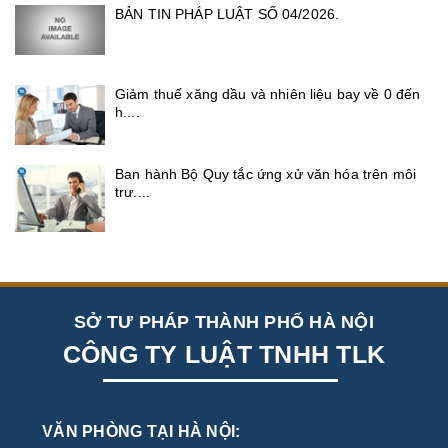
BẢN TIN PHÁP LUẬT SỐ 04/2026.
Giảm thuế xăng dầu và nhiên liệu bay về 0 đến
h....
Ban hành Bộ Quy tắc ứng xử văn hóa trên môi
trư....
SỞ TƯ PHÁP THÀNH PHỐ HÀ NỘI
CÔNG TY LUẬT TNHH TLK
VĂN PHÒNG TẠI HÀ NỘI: