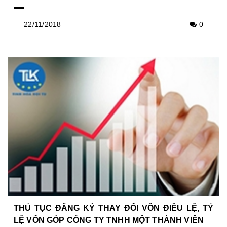
22/11/2018
0
THỦ TỤC ĐĂNG KÝ THAY ĐỔI VÔN ĐIỀU LỆ, TỶ
LỆ VỐN GÓP CÔNG TY TNHH MỘT THÀNH VIÊN