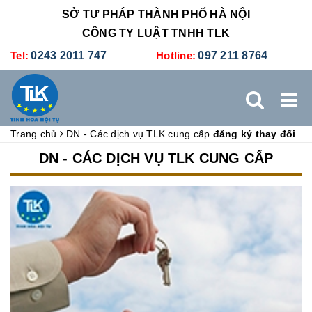
SỞ TƯ PHÁP THÀNH PHỐ HÀ NỘI
CÔNG TY LUẬT TNHH TLK
Tel:
0243 2011 747
Hotline:
097 211 8764
Trang chủ
DN - Các dịch vụ TLK cung cấp
đăng ký thay đổi
TRANG CHỦ
GIỚI THIỆU
DỊCH VỤ PHÁP LÝ
DN - CÁC DỊCH VỤ TLK CUNG CẤP
DỊCH VỤ KẾ TOÁN - THUẾ
XÚC TIẾN THƯƠNG MẠI
BẢNG GIÁ
ĐÀO TẠO
TUYỂN DỤNG
LIÊN HỆ