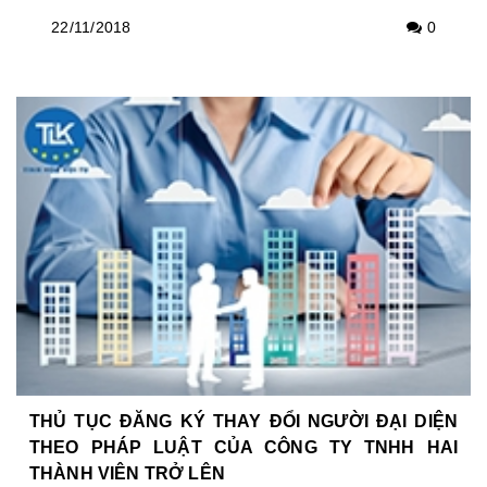
22/11/2018
0
THỦ TỤC ĐĂNG KÝ THAY ĐỔI NGƯỜI ĐẠI DIỆN
THEO PHÁP LUẬT CỦA CÔNG TY TNHH HAI
THÀNH VIÊN TRỞ LÊN