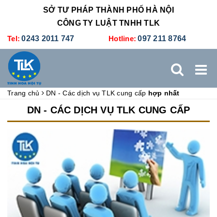
SỞ TƯ PHÁP THÀNH PHỐ HÀ NỘI
CÔNG TY LUẬT TNHH TLK
Tel:
0243 2011 747
Hotline:
097 211 8764
Trang chủ
DN - Các dịch vụ TLK cung cấp
hợp nhất
TRANG CHỦ
GIỚI THIỆU
DỊCH VỤ PHÁP LÝ
DN - CÁC DỊCH VỤ TLK CUNG CẤP
DỊCH VỤ KẾ TOÁN - THUẾ
XÚC TIẾN THƯƠNG MẠI
BẢNG GIÁ
ĐÀO TẠO
TUYỂN DỤNG
LIÊN HỆ