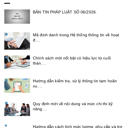
BẢN TIN PHÁP LUẬT SỐ 06/2026.
Mã định danh trong Hệ thống thông tin về hoạt
đ....
Chính sách mới nổi bật có hiệu lực từ cuối
thán....
Hướng dẫn kiểm tra, xử lý thông tin tạm hoãn
xu....
Quy định mới về nội dung và mức chi thi kỹ
năng....
Hướng dẫn cách tính mức lương, phụ cấp và trợ