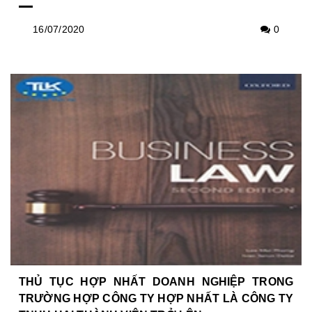
16/07/2020
0
THỦ TỤC HỢP NHẤT DOANH NGHIỆP TRONG
TRƯỜNG HỢP CÔNG TY HỢP NHẤT LÀ CÔNG TY