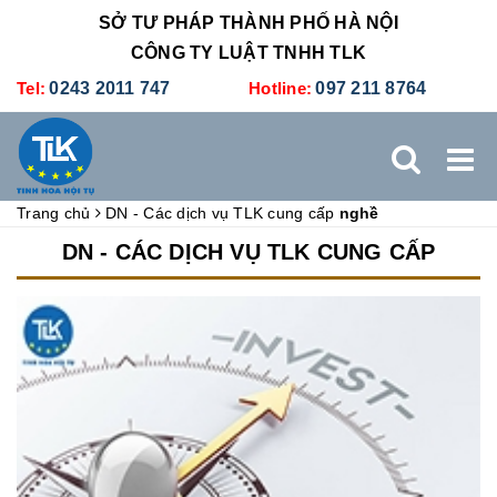
SỞ TƯ PHÁP THÀNH PHỐ HÀ NỘI
CÔNG TY LUẬT TNHH TLK
Tel:
0243 2011 747
Hotline:
097 211 8764
Trang chủ
DN - Các dịch vụ TLK cung cấp
nghề
TRANG CHỦ
GIỚI THIỆU
DỊCH VỤ PHÁP LÝ
DN - CÁC DỊCH VỤ TLK CUNG CẤP
DỊCH VỤ KẾ TOÁN - THUẾ
XÚC TIẾN THƯƠNG MẠI
BẢNG GIÁ
ĐÀO TẠO
TUYỂN DỤNG
LIÊN HỆ