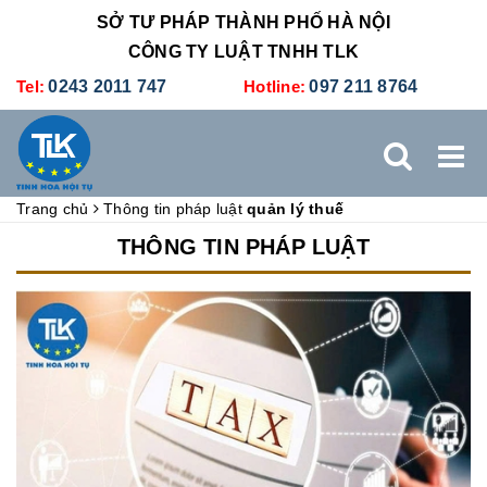
SỞ TƯ PHÁP THÀNH PHỐ HÀ NỘI
CÔNG TY LUẬT TNHH TLK
Tel:
0243 2011 747
Hotline:
097 211 8764
Trang chủ
Thông tin pháp luật
quản lý thuế
TRANG CHỦ
GIỚI THIỆU
DỊCH VỤ PHÁP LÝ
THÔNG TIN PHÁP LUẬT
DỊCH VỤ KẾ TOÁN - THUẾ
XÚC TIẾN THƯƠNG MẠI
BẢNG GIÁ
ĐÀO TẠO
TUYỂN DỤNG
LIÊN HỆ