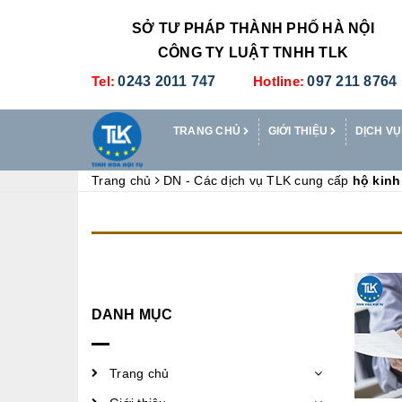
SỞ TƯ PHÁP THÀNH PHỐ HÀ NỘI
CÔNG TY LUẬT TNHH TLK
Tel:
0243 2011 747
Hotline:
097 211 8764
TRANG CHỦ
GIỚI THIỆU
DỊCH VỤ
Trang chủ
DN - Các dịch vụ TLK cung cấp
hộ kin
DANH MỤC
Trang chủ