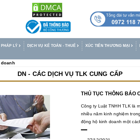
 PHÁP LÝ
DỊCH VỤ KẾ TOÁN - THUẾ
XÚC TIẾN THƯƠNG MẠI
h doanh
DN - CÁC DỊCH VỤ TLK CUNG CẤP
THỦ TỤC THÔNG BÁO 
Công ty Luật TNHH TLK là mộ
nhiều năm kinh nghiệm trong
động hộ kinh doanh một các
27/12/2021