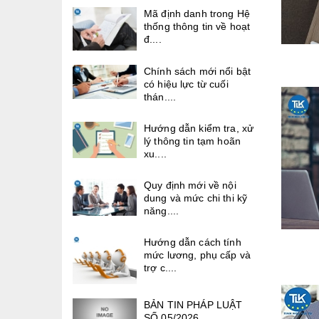
Mã định danh trong Hệ
thống thông tin về hoạt
đ....
Chính sách mới nổi bật
có hiệu lực từ cuối
thán....
Hướng dẫn kiểm tra, xử
lý thông tin tạm hoãn
xu....
Quy định mới về nội
dung và mức chi thi kỹ
năng....
Hướng dẫn cách tính
mức lương, phụ cấp và
trợ c....
BẢN TIN PHÁP LUẬT
SỐ 05/2026.