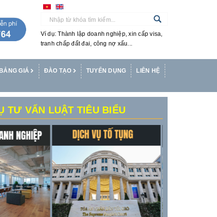
Ví dụ: Thành lập doanh nghiệp, xin cấp visa,
tranh chấp đất đai, công nợ xấu...
BẢNG GIÁ
ĐÀO TẠO
TUYỂN DỤNG
LIÊN HỆ
Ụ TƯ VẤN LUẬT TIÊU BIỂU