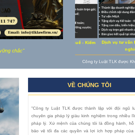
Dịch vụ tư vấn luật về 
t
Dịch vụ Kế toán - Thuế - Kiểm
nghiệp
toán uy tín
 vững chắc"
"Luật TLK - Đi
Công ty Luật TLK được Khách hàng đánh giá
VỀ CHÚNG TÔI
"Công ty Luật TLK được thành lập với đội ngũ lu
chuyên gia pháp lý giàu kinh nghiệm trong nhiều l
pháp lý. Xứ mệnh của chúng tôi là đồng hành, hỗ 
bảo vệ tối đa các quyền và lợi ích hợp pháp của