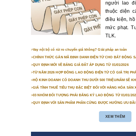
người lao đ
thuộc diện c
điều kiện, hồ 
mức phạt. T
TLK.
>
Vay nội bộ có rủi ro chuyển giá không? Giải pháp an toàn
>
CHÍNH THỨC GẮN MÃ ĐỊNH DANH ĐIỆN TỬ CHO BẤT ĐỘNG SẢ
>
QUY ĐỊNH MỚI VỀ BẢNG GIÁ ĐẤT ÁP DỤNG TỪ 01/01/2026
>
TỪ NĂM 2026 HỢP ĐỒNG LAO ĐỘNG ĐIỆN TỬ CÓ GIÁ TRỊ PH
>
HỘ KINH DOANH CÓ DOANH THU DƯỚI 500 TRIỆU/NĂM SẼ KH
TĂNG
>
GIÁ TÍNH THUẾ TIÊU THỤ ĐẶC BIỆT ĐỐI VỚI HÀNG HÓA SẢ
>
03 NHÓM ĐỐI TƯỢNG PHẢI ĐĂNG KÝ LAO ĐỘNG TỪ 01/01/202
>
QUY ĐỊNH VỚI SẢN PHẨM PHẦN CỨNG ĐƯỢC HƯỞNG ƯU ĐÃI
01/01/2026
XEM THÊM