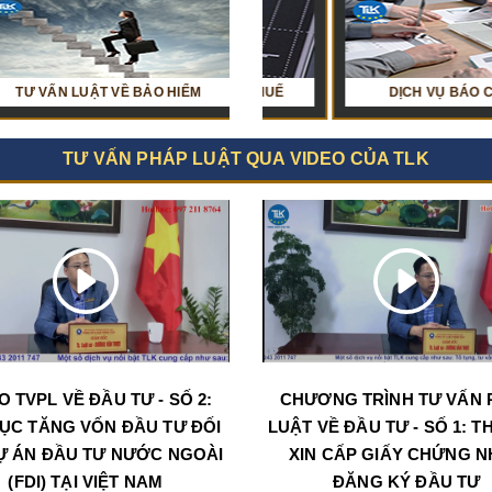
UẬT VỀ BẢO HIỂM
HỎI ĐÁP VỀ KẾ TOÁN - THUẾ
TƯ VẤN LUẬT VỀ ĐẤU THẦU
DỊCH VỤ BÁO CÁO THUẾ
TƯ VẤN PHÁP LUẬT QUA VIDEO CỦA TLK
O TVPL VỀ ĐẦU TƯ - SỐ 2:
CHƯƠNG TRÌNH TƯ VẤN 
ỤC TĂNG VỐN ĐẦU TƯ ĐỐI
LUẬT VỀ ĐẦU TƯ - SỐ 1: T
Ự ÁN ĐẦU TƯ NƯỚC NGOÀI
XIN CẤP GIẤY CHỨNG 
(FDI) TẠI VIỆT NAM
ĐĂNG KÝ ĐẦU TƯ