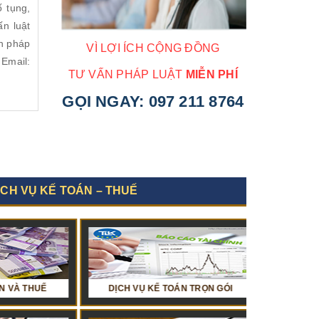
ố tụng,
ấn luật
ấn pháp
VÌ LỢI ÍCH CỘNG ĐỒNG
Email:
TƯ VẤN PHÁP LUẬT
MIỄN PHÍ
GỌI NGAY:
097 211 8764
ỊCH VỤ KẾ TOÁN – THUẾ
 DỰNG
DỊCH VỤ KẾ TOÁN TRỌN GÓI
TƯ VẤN LUẬT VỀ HẢI QUAN
TƯ VẤN LUẬT VỀ S
DỊCH VỤ HOÀ