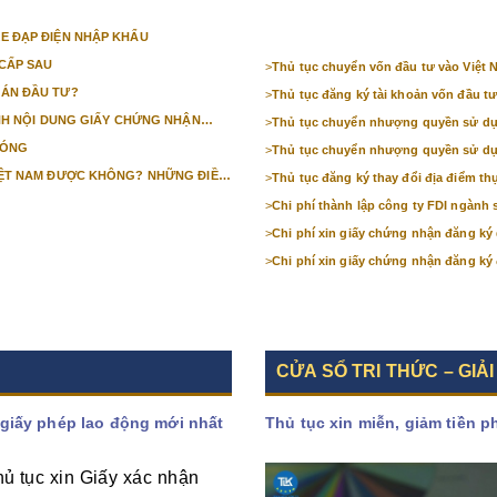
E ĐẠP ĐIỆN NHẬP KHẨU
CẤP SAU
>
Thủ tục chuyển vốn đầu tư vào Việt 
 ÁN ĐẦU TƯ?
>
Thủ tục đăng ký tài khoản vốn đầu tư
ỈNH NỘI DUNG GIẤY CHỨNG NHẬN
>
Thủ tục chuyển nhượng quyền sử dụng
HÓNG
>
Thủ tục chuyển nhượng quyền sử dụng
IỆT NAM ĐƯỢC KHÔNG? NHỮNG ĐIỀU
>
Thủ tục đăng ký thay đổi địa điểm thự
ẠI VIỆT NAM?
>
Chi phí thành lập công ty FDI ngành 
>
Chi phí xin giấy chứng nhận đăng ký
>
Chi phí xin giấy chứng nhận đăng ký 
CỬA SỔ TRI THỨC – GIẢI
 giấy phép lao động mới nhất
Thủ tục xin miễn, giảm tiền 
ủ tục xin Giấy xác nhận