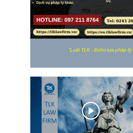
háp
Dịch vụ luật sư tư vấn dự án
Dịch vụ tư vấn pháp luậ
thường xuyên
"Luật TLK - Điểm tựa pháp lý