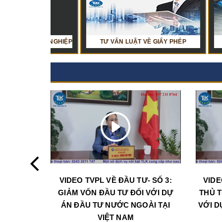
ANH NGHIỆP
Ụ BÁO CÁO THUẾ
TƯ VẤN LUẬT VỀ GIẤY PHÉP
DỊCH VỤ BÁO CÁO TÀI CHÍNH
TƯ VẤN L
VIDEO TVPL VỀ ĐẦU TƯ- SỐ 3:
VIDE
GIẢM VỐN ĐẦU TƯ ĐỐI VỚI DỰ
THỦ T
ÁN ĐẦU TƯ NƯỚC NGOÀI TẠI
VỚI D
VIỆT NAM