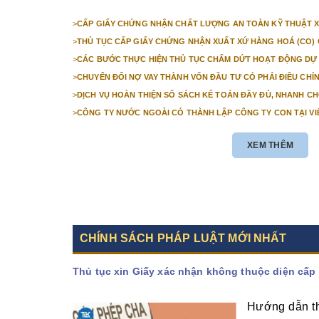
>
CẤP GIẤY CHỨNG NHẬN CHẤT LƯỢNG AN TOÀN KỸ THUẬT X
>
THỦ TỤC CẤP GIẤY CHỨNG NHẬN XUẤT XỨ HÀNG HOÁ (CO) 
>
CÁC BƯỚC THỰC HIỆN THỦ TỤC CHẤM DỨT HOẠT ĐỘNG DỰ
>
CHUYỂN ĐỔI NỢ VAY THÀNH VỐN ĐẦU TƯ CÓ PHẢI ĐIỀU CH
ĐĂNG KÝ ĐẦU TƯ KHÔNG?
>
DỊCH VỤ HOÀN THIỆN SỔ SÁCH KẾ TOÁN ĐẦY ĐỦ, NHANH C
>
CÔNG TY NƯỚC NGOÀI CÓ THÀNH LẬP CÔNG TY CON TẠI V
KIỆN ĐỂ CÔNG TY NƯỚC NGOÀI THÀNH LẬP CÔNG TY CON T
XEM THÊM
CHÍNH SÁCH PHÁP LUẬT MỚI NHẤT
Thủ tục xin Giấy xác nhận không thuộc diện cấp
Hướng dẫn th