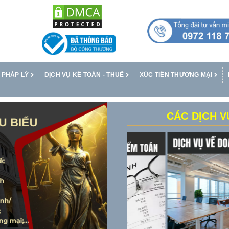
 PHÁP LÝ
DỊCH VỤ KẾ TOÁN - THUẾ
XÚC TIẾN THƯƠNG MẠI
CÁC DỊCH V