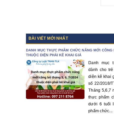
quan...
thêm: 0
Xem thêm
BÀI VIẾT MỚI NHẤT
DANH MỤC THỰC PHẨM CHỨC NĂNG MỚI CÔNG BỐ
THUỘC DIỆN PHẢI KÊ KHAI GIÁ
Danh mục t
dành cho trẻ
diện kê khai 
số 22/2018/T
Tháng 5,6,7 
thực phẩm c
dưới 6 tuổi 
phẩm chức...