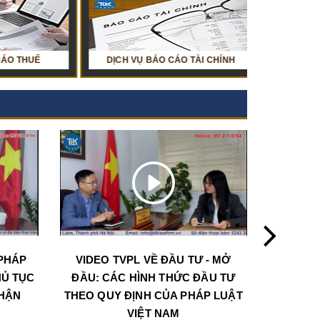
DỊCH VỤ BÁO CÁO TÀI CHÍNH
TƯ VẤN LUẬT VỀ LAO ĐỘNG
HỎI ĐÁP VỀ KẾ T
DỊCH VỤ LUẬT 
PHÁP
VIDEO TVPL VỀ ĐẦU TƯ - MỞ
CHƯƠN
HỦ TỤC
ĐẦU: CÁC HÌNH THỨC ĐẦU TƯ
LUẬT VỀ
NHẬN
THEO QUY ĐỊNH CỦA PHÁP LUẬT
THỦ 
VIỆT NAM