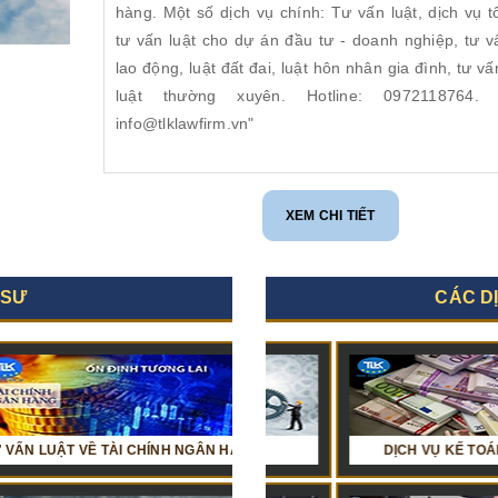
hàng. Một số dịch vụ chính: Tư vấn luật, dịch vụ t
tư vấn luật cho dự án đầu tư - doanh nghiệp, tư v
lao động, luật đất đai, luật hôn nhân gia đình, tư v
luật thường xuyên. Hotline: 0972118764. 
info@tlklawfirm.vn"
XEM CHI TIẾT
 SƯ
CÁC D
VỀ TÀI CHÍNH NGÂN HÀNG
DỊCH VỤ HOÀN THUẾ
TƯ VẤN LUẬT VỀ BẤT ĐỘNG SẢN VÀ XÂY
DỊCH VỤ KẾ TOÁN VÀ THUẾ