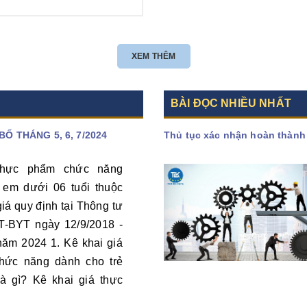
yêu cầu phát triển kinh tế...
3 nhóm đối...
XEM THÊM
Xem thêm
Xem thêm
BÀI ĐỌC NHIỀU NHẤT
 THÁNG 5, 6, 7/2024
Thủ tục xác nhận hoàn thành 
hực phẩm chức năng
 em dưới 06 tuổi thuộc
giá quy định tại Thông tư
T-BYT ngày 12/9/2018 -
năm 2024 1. Kê khai giá
hức năng dành cho trẻ
là gì? Kê khai giá thực