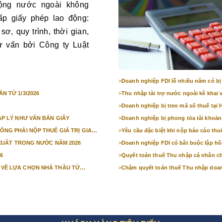
ộng nước ngoài không
ấp giấy phép lao động:
sơ, quy trình, thời gian,
ư vấn bởi Công ty Luật
>
Doanh nghiệp FDI lỗ nhiều năm có bị
N TỪ 1/3/2026
>
Thu nhập tài trợ nước ngoài kê khai 
>
Doanh nghiệp bị treo mã số thuế tại 
ÁP LÝ NHƯ VĂN BẢN GIẤY
>
Doanh nghiệp bị phong tỏa tài khoản 
ÔNG PHẢI NỘP THUẾ GIÁ TRỊ GIA
>
Yêu cầu đặc biệt khi nộp báo cáo thu
N XUẤT TRONG NƯỚC NĂM 2026
>
Doanh nghiệp FDI có bắt buộc lập hồ 
6
>
Quyết toán thuế Thu nhập cá nhân ch
 VỀ LỰA CHỌN NHÀ THẦU TỪ
>
Chậm quyết toán thuế Thu nhập doan