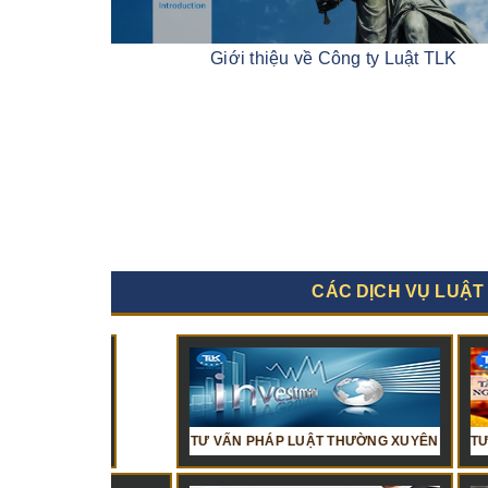
Giới thiệu về Công ty Luật TLK
CÁC DỊCH VỤ LUẬT
MẠI
 KẾ TOÁN VÀ THUẾ
TƯ VẤN PHÁP LUẬT THƯỜNG XUYÊN
DỊCH VỤ KẾ TOÁN TRỌN GÓI
TƯ VẤN LUẬT 