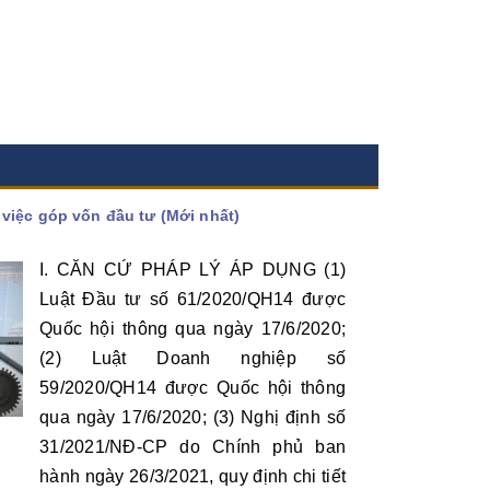
chuyển mục
hướng dẫn thực hiện quyết định của cơ quan, người có thẩm quyền...
Xem thêm
việc góp vốn đầu tư (Mới nhất)
I. CĂN CỨ PHÁP LÝ ÁP DỤNG (1)
Luật Đầu tư số 61/2020/QH14 được
Quốc hội thông qua ngày 17/6/2020;
(2) Luật Doanh nghiệp số
59/2020/QH14 được Quốc hội thông
qua ngày 17/6/2020; (3) Nghị định số
31/2021/NĐ-CP do Chính phủ ban
hành ngày 26/3/2021, quy định chi tiết