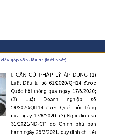
chuyển mục
hướng dẫn thực hiện quyết định của cơ quan, người có thẩm quyền...
Xem thêm
việc góp vốn đầu tư (Mới nhất)
I. CĂN CỨ PHÁP LÝ ÁP DỤNG (1)
Luật Đầu tư số 61/2020/QH14 được
Quốc hội thông qua ngày 17/6/2020;
(2) Luật Doanh nghiệp số
59/2020/QH14 được Quốc hội thông
qua ngày 17/6/2020; (3) Nghị định số
31/2021/NĐ-CP do Chính phủ ban
hành ngày 26/3/2021, quy định chi tiết