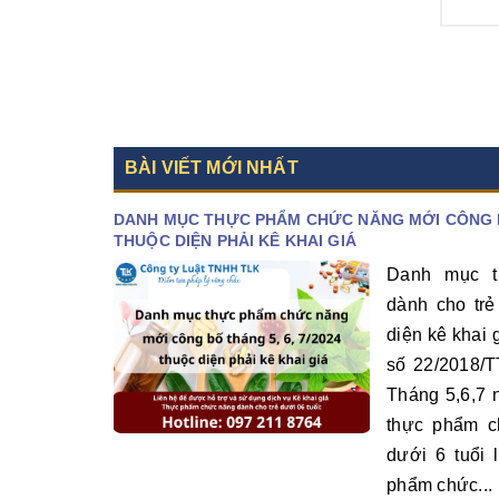
quan...
thêm: 0
Xem thêm
BÀI VIẾT MỚI NHẤT
DANH MỤC THỰC PHẨM CHỨC NĂNG MỚI CÔNG BỐ
THUỘC DIỆN PHẢI KÊ KHAI GIÁ
Danh mục t
dành cho trẻ
diện kê khai 
số 22/2018/T
Tháng 5,6,7 
thực phẩm c
dưới 6 tuổi 
phẩm chức...