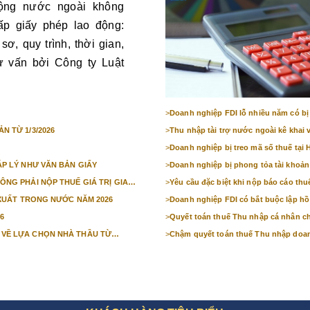
ộng nước ngoài không
ấp giấy phép lao động:
sơ, quy trình, thời gian,
ư vấn bởi Công ty Luật
>
Doanh nghiệp FDI lỗ nhiều năm có bị
N TỪ 1/3/2026
>
Thu nhập tài trợ nước ngoài kê khai 
>
Doanh nghiệp bị treo mã số thuế tại 
ÁP LÝ NHƯ VĂN BẢN GIẤY
>
Doanh nghiệp bị phong tỏa tài khoản 
ÔNG PHẢI NỘP THUẾ GIÁ TRỊ GIA
>
Yêu cầu đặc biệt khi nộp báo cáo thu
N XUẤT TRONG NƯỚC NĂM 2026
>
Doanh nghiệp FDI có bắt buộc lập hồ 
6
>
Quyết toán thuế Thu nhập cá nhân ch
 VỀ LỰA CHỌN NHÀ THẦU TỪ
>
Chậm quyết toán thuế Thu nhập doan