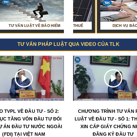
 LUẬT VỀ BẢO HIỂM
HỎI ĐÁP VỀ KẾ TOÁN - THUẾ
TƯ VẤN LUẬT VỀ ĐẤU THẦU
DỊCH VỤ BÁO CÁO THUẾ
TƯ VẤN PHÁP LUẬT QUA VIDEO CỦA TLK
O TVPL VỀ ĐẦU TƯ - SỐ 2:
CHƯƠNG TRÌNH TƯ VẤN 
ỤC TĂNG VỐN ĐẦU TƯ ĐỐI
LUẬT VỀ ĐẦU TƯ - SỐ 1: T
Ự ÁN ĐẦU TƯ NƯỚC NGOÀI
XIN CẤP GIẤY CHỨNG 
(FDI) TẠI VIỆT NAM
ĐĂNG KÝ ĐẦU TƯ