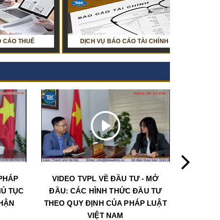
DỊCH VỤ BÁO CÁO TÀI CHÍNH
TƯ VẤN LUẬT VỀ LAO ĐỘNG
HỎI ĐÁP VỀ KẾ
DỊCH VỤ LUẬ
PHÁP
VIDEO TVPL VỀ ĐẦU TƯ - MỞ
CHƯƠN
HỦ TỤC
ĐẦU: CÁC HÌNH THỨC ĐẦU TƯ
LUẬT VỀ
NHẬN
THEO QUY ĐỊNH CỦA PHÁP LUẬT
THỦ 
VIỆT NAM