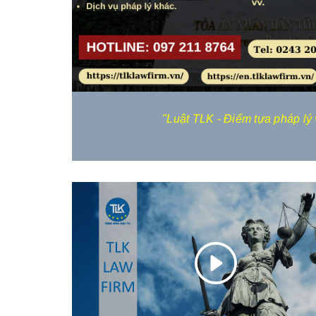
pháp
Dịch vụ luật sư tư vấn dự án
Dịch vụ tư vấn pháp l
thường xuyên
"Luật TLK - Điểm tựa pháp lý