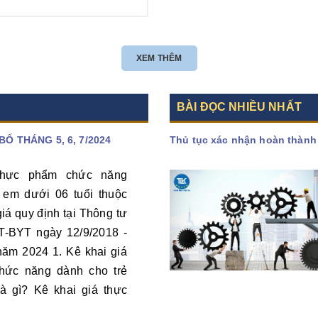
yêu cầu phát triển kinh tế...
3 nhóm đối...
XEM THÊM
Xem thêm
Xem thêm
BÀI ĐỌC NHIỀU NHẤT
 THÁNG 5, 6, 7/2024
Thủ tục xác nhận hoàn thành 
hực phẩm chức năng
 em dưới 06 tuổi thuộc
giá quy định tại Thông tư
T-BYT ngày 12/9/2018 -
năm 2024 1. Kê khai giá
hức năng dành cho trẻ
là gì? Kê khai giá thực