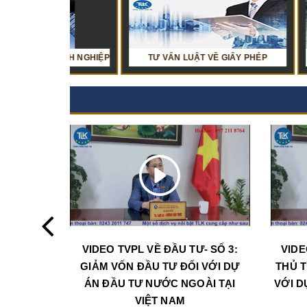
DOANH NGHIỆP
 VỤ BÁO CÁO THUẾ
TƯ VẤN LUẬT VỀ GIẤY PHÉP
DỊCH VỤ BÁO CÁO TÀI CHÍNH
TƯ VẤN
VIDEO TVPL VỀ ĐẦU TƯ- SỐ 3:
VIDE
GIẢM VỐN ĐẦU TƯ ĐỐI VỚI DỰ
THỦ T
ÁN ĐẦU TƯ NƯỚC NGOÀI TẠI
VỚI D
VIỆT NAM