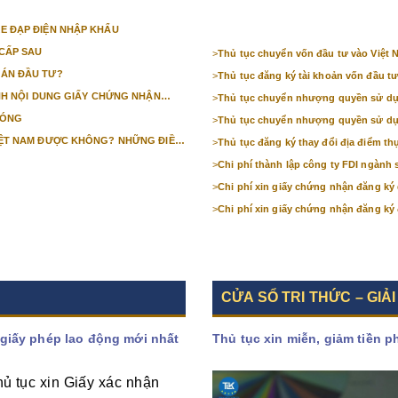
E ĐẠP ĐIỆN NHẬP KHẨU
CẤP SAU
>
Thủ tục chuyển vốn đầu tư vào Việt 
 ÁN ĐẦU TƯ?
>
Thủ tục đăng ký tài khoản vốn đầu tư
ỈNH NỘI DUNG GIẤY CHỨNG NHẬN
>
Thủ tục chuyển nhượng quyền sử dụng
HÓNG
>
Thủ tục chuyển nhượng quyền sử dụng
IỆT NAM ĐƯỢC KHÔNG? NHỮNG ĐIỀU
>
Thủ tục đăng ký thay đổi địa điểm thự
ẠI VIỆT NAM?
>
Chi phí thành lập công ty FDI ngành 
>
Chi phí xin giấy chứng nhận đăng ký
>
Chi phí xin giấy chứng nhận đăng ký 
CỬA SỔ TRI THỨC – GIẢI
 giấy phép lao động mới nhất
Thủ tục xin miễn, giảm tiền 
ủ tục xin Giấy xác nhận