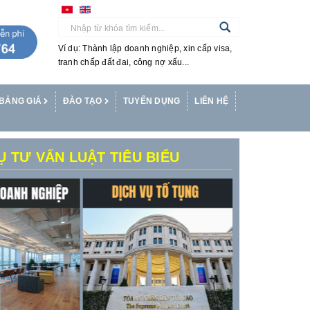
Ví dụ: Thành lập doanh nghiệp, xin cấp visa,
tranh chấp đất đai, công nợ xấu...
BẢNG GIÁ
ĐÀO TẠO
TUYỂN DỤNG
LIÊN HỆ
Ụ TƯ VẤN LUẬT TIÊU BIỂU