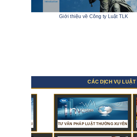
Giới thiệu về Công ty Luật TLK
CÁC DỊCH VỤ LUẬT
G MẠI
VỤ KẾ TOÁN VÀ THUẾ
TƯ VẤN PHÁP LUẬT THƯỜNG XUYÊN
DỊCH VỤ KẾ TOÁN TRỌN GÓI
TƯ VẤN LUẬ