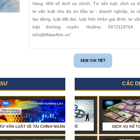
hàng. Một số dịch vụ chính: Tư vấn luật, dịch vụ t
tư vấn luật cho dự án đầu tư - doanh nghiệp, tư v
lao động, luật đất đai, luật hôn nhân gia đình, tư v
luật thường xuyên. Hotline: 0972118764. 
info@tlklawfirm.vn"
XEM CHI TIẾT
 SƯ
CÁC D
T VỀ TÀI CHÍNH NGÂN HÀNG
DỊCH VỤ HOÀN THUẾ
TƯ VẤN LUẬT VỀ BẤT ĐỘNG SẢN VÀ X
DỊCH VỤ KẾ TOÁN VÀ THU