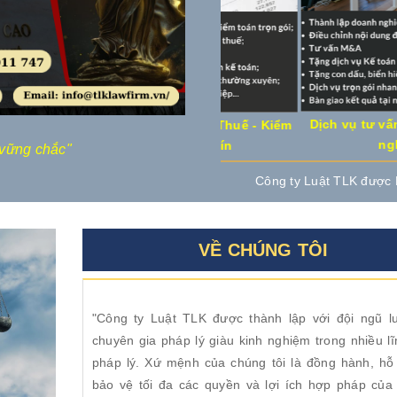
Dịch vụ tư vấn luật về
uật
Dịch vụ Kế toán - Thuế - Kiểm
nghiệp
toán uy tín
 vững chắc"
"Luật TLK - Đi
Công ty Luật TLK được Khách hàng đánh 
VỀ CHÚNG TÔI
"Công ty Luật TLK được thành lập với đội ngũ lu
chuyên gia pháp lý giàu kinh nghiệm trong nhiều l
pháp lý. Xứ mệnh của chúng tôi là đồng hành, hỗ 
bảo vệ tối đa các quyền và lợi ích hợp pháp của