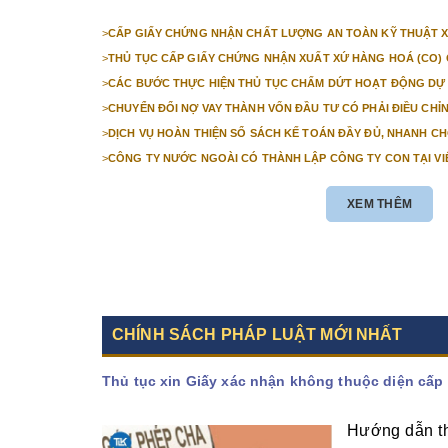
>
CẤP GIẤY CHỨNG NHẬN CHẤT LƯỢNG AN TOÀN KỸ THUẬT X
>
THỦ TỤC CẤP GIẤY CHỨNG NHẬN XUẤT XỨ HÀNG HOÁ (CO) 
>
CÁC BƯỚC THỰC HIỆN THỦ TỤC CHẤM DỨT HOẠT ĐỘNG DỰ
>
CHUYỂN ĐỔI NỢ VAY THÀNH VỐN ĐẦU TƯ CÓ PHẢI ĐIỀU CH
ĐĂNG KÝ ĐẦU TƯ KHÔNG?
>
DỊCH VỤ HOÀN THIỆN SỔ SÁCH KẾ TOÁN ĐẦY ĐỦ, NHANH C
>
CÔNG TY NƯỚC NGOÀI CÓ THÀNH LẬP CÔNG TY CON TẠI V
KIỆN ĐỂ CÔNG TY NƯỚC NGOÀI THÀNH LẬP CÔNG TY CON T
XEM THÊM
CHÍNH SÁCH PHÁP LUẬT MỚI NHẤT
Thủ tục xin Giấy xác nhận không thuộc diện cấp
Hướng dẫn th