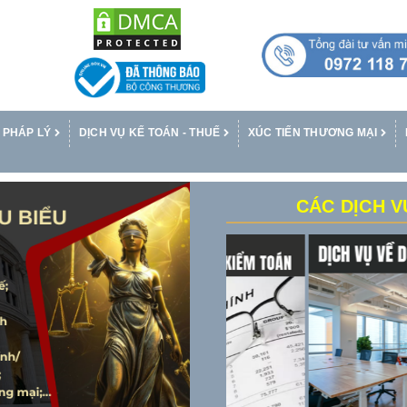
 PHÁP LÝ
DỊCH VỤ KẾ TOÁN - THUẾ
XÚC TIẾN THƯƠNG MẠI
CÁC DỊCH V