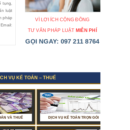
ố tụng,
ấn luật
ấn pháp
VÌ LỢI ÍCH CỘNG ĐỒNG
Email:
TƯ VẤN PHÁP LUẬT
MIỄN PHÍ
GỌI NGAY:
097 211 8764
ỊCH VỤ KẾ TOÁN – THUẾ
ÂY DỰNG
Ế
DỊCH VỤ KẾ TOÁN TRỌN GÓI
TƯ VẤN LUẬT VỀ HẢI QUAN
TƯ VẤN LUẬT VỀ
DỊCH VỤ H