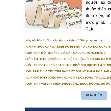
người lao đ
thuộc diện c
điều kiện, hồ 
mức phạt. T
TLK.
>
Vay nội bộ có rủi ro chuyển giá không? Giải pháp an toàn
>
CHÍNH THỨC GẮN MÃ ĐỊNH DANH ĐIỆN TỬ CHO BẤT ĐỘNG SẢ
>
QUY ĐỊNH MỚI VỀ BẢNG GIÁ ĐẤT ÁP DỤNG TỪ 01/01/2026
>
TỪ NĂM 2026 HỢP ĐỒNG LAO ĐỘNG ĐIỆN TỬ CÓ GIÁ TRỊ PH
>
HỘ KINH DOANH CÓ DOANH THU DƯỚI 500 TRIỆU/NĂM SẼ KH
TĂNG
>
GIÁ TÍNH THUẾ TIÊU THỤ ĐẶC BIỆT ĐỐI VỚI HÀNG HÓA SẢ
>
03 NHÓM ĐỐI TƯỢNG PHẢI ĐĂNG KÝ LAO ĐỘNG TỪ 01/01/202
>
QUY ĐỊNH VỚI SẢN PHẨM PHẦN CỨNG ĐƯỢC HƯỞNG ƯU ĐÃI
01/01/2026
XEM THÊM