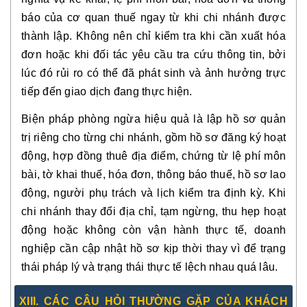
báo của cơ quan thuế ngay từ khi chi nhánh được
thành lập. Không nên chỉ kiểm tra khi cần xuất hóa
đơn hoặc khi đối tác yêu cầu tra cứu thông tin, bởi
lúc đó rủi ro có thể đã phát sinh và ảnh hưởng trực
tiếp đến giao dịch đang thực hiện.
Biện pháp phòng ngừa hiệu quả là lập hồ sơ quản
trị riêng cho từng chi nhánh, gồm hồ sơ đăng ký hoạt
động, hợp đồng thuê địa điểm, chứng từ lệ phí môn
bài, tờ khai thuế, hóa đơn, thông báo thuế, hồ sơ lao
động, người phụ trách và lịch kiểm tra định kỳ. Khi
chi nhánh thay đổi địa chỉ, tạm ngừng, thu hẹp hoạt
động hoặc không còn vận hành thực tế, doanh
nghiệp cần cập nhật hồ sơ kịp thời thay vì để trạng
thái pháp lý và trạng thái thực tế lệch nhau quá lâu.
XIII. CÁC CÂU HỎI THƯỜNG GẶP CỦA KHÁCH