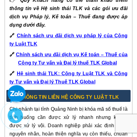
👉
Quý Khách hàng có thể tham khảo thêm
thông tin về Hệ sinh thái TLK và các gói ưu đãi
dịch vụ Pháp lý, Kế toán – Thuế đang được áp
dụng dưới đây.
🔗
Chính sách ưu đãi dịch vụ pháp lý của Công
ty Luật TLK
🔗
Chính sách ưu đãi dịch vụ Kế toán – Thuế của
Công ty Tư vấn và Đại lý thuế TLK Global
🔗
Hệ sinh thái TLK: Công ty Luật TLK và Công
ty Tư vấn và Đại lý Thuế TLK Global
XIV. THÔNG TIN LIÊN HỆ CÔNG TY LUẬT TLK
Chi nhánh tại tỉnh Quảng Ninh bị khóa mã số thuế là
tình huống cần được xử lý nhanh nhưng không
được xử lý vội. Doanh nghiệp phải xác định đúng
nguyên nhân, hoàn thiện nghĩa vụ còn thiếu, chuẩn