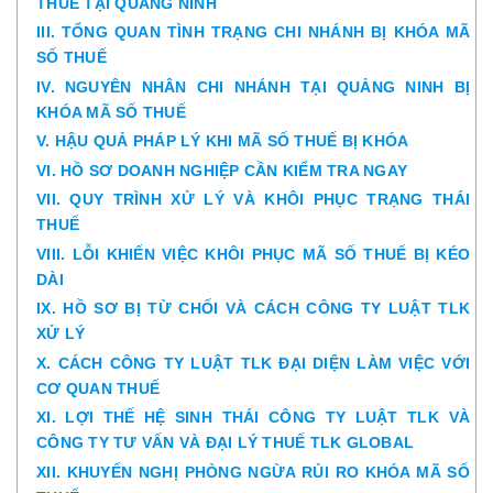
THUẾ TẠI QUẢNG NINH
III. TỔNG QUAN TÌNH TRẠNG CHI NHÁNH BỊ KHÓA MÃ
SỐ THUẾ
IV. NGUYÊN NHÂN CHI NHÁNH TẠI QUẢNG NINH BỊ
KHÓA MÃ SỐ THUẾ
V. HẬU QUẢ PHÁP LÝ KHI MÃ SỐ THUẾ BỊ KHÓA
VI. HỒ SƠ DOANH NGHIỆP CẦN KIỂM TRA NGAY
VII. QUY TRÌNH XỬ LÝ VÀ KHÔI PHỤC TRẠNG THÁI
THUẾ
VIII. LỖI KHIẾN VIỆC KHÔI PHỤC MÃ SỐ THUẾ BỊ KÉO
DÀI
IX. HỒ SƠ BỊ TỪ CHỐI VÀ CÁCH CÔNG TY LUẬT TLK
XỬ LÝ
X. CÁCH CÔNG TY LUẬT TLK ĐẠI DIỆN LÀM VIỆC VỚI
CƠ QUAN THUẾ
XI. LỢI THẾ HỆ SINH THÁI CÔNG TY LUẬT TLK VÀ
CÔNG TY TƯ VẤN VÀ ĐẠI LÝ THUẾ TLK GLOBAL
XII. KHUYẾN NGHỊ PHÒNG NGỪA RỦI RO KHÓA MÃ SỐ