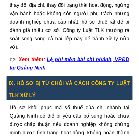
thay đổi địa chỉ, thay đổi trạng thái hoạt động, ngừng
vận hành hoặc không còn người phụ trách nhưng
doanh nghiệp chưa cập nhật, hồ sơ thuế rất dễ bị
đánh giá thiếu cơ sở. Công ty Luật TLK thường rà
soát song song cả hai lớp này để tránh xử lý nửa
vời.
👉
Xem thêm:
Lệ phí môn bài chi nhánh, VPĐD
tại Quảng Ninh
IX. HỒ SƠ BỊ TỪ CHỐI VÀ CÁCH CÔNG TY LUẬT
TLK XỬ LÝ
Hồ sơ khôi phục mã số thuế của chi nhánh tại
Quảng Ninh có thể bị yêu cầu bổ sung hoặc chưa
được chấp thuận nếu doanh nghiệp không chứng
minh được tình trạng hoạt động, không hoàn thành