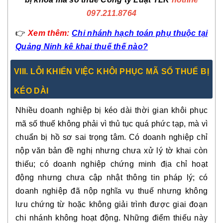
097.211.8764
👉
Xem thêm:
Chi nhánh hạch toán phụ thuộc tại
Quảng Ninh kê khai thuế thế nào?
VIII. LỖI KHIẾN VIỆC KHÔI PHỤC MÃ SỐ THUẾ BỊ
KÉO DÀI
Nhiều doanh nghiệp bị kéo dài thời gian khôi phục
mã số thuế không phải vì thủ tục quá phức tạp, mà vì
chuẩn bị hồ sơ sai trọng tâm. Có doanh nghiệp chỉ
nộp văn bản đề nghị nhưng chưa xử lý tờ khai còn
thiếu; có doanh nghiệp chứng minh địa chỉ hoạt
động nhưng chưa cập nhật thông tin pháp lý; có
doanh nghiệp đã nộp nghĩa vụ thuế nhưng không
lưu chứng từ hoặc không giải trình được giai đoạn
chi nhánh không hoạt động. Những điểm thiếu này