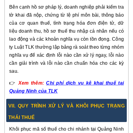
Bên cạnh hồ sơ pháp lý, doanh nghiệp phải kiểm tra
tờ khai đã nộp, chứng từ lệ phí môn bài, thông báo
của cơ quan thuế, tình trạng hóa đơn điện tử, dữ
liệu doanh thu, hồ sơ thuế thu nhập cá nhân nếu có
lao động và các khoản nghĩa vụ còn tồn đọng. Công
ty Luật TLK thường lập bảng rà soát theo từng nhóm
nghĩa vụ để xác định lỗi nào cần xử lý ngay, lỗi nào
cần giải trình và lỗi nào cần chuẩn hóa cho các kỳ
sau.
👉
Xem thêm:
Chi phí dịch vụ kê khai thuế tại
Quảng Ninh của TLK
VII. QUY TRÌNH XỬ LÝ VÀ KHÔI PHỤC TRẠNG
THÁI THUẾ
Khôi phục mã số thuế cho chi nhánh tại Quảng Ninh