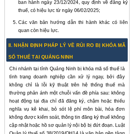
ban hành ngày 23/12/2024, quy định về đăng ký
thuế, có hiệu lực từ ngày 06/02/2025;
Các văn bản hướng dẫn thi hành khác có liên
quan còn hiệu lực.
II. NHẬN ĐỊNH PHÁP LÝ VỀ RỦI RO BỊ KHÓA MÃ
SỐ THUẾ TẠI QUẢNG NINH
Chi nhánh tại tỉnh Quảng Ninh bị khóa mã số thuế là
tình trạng doanh nghiệp cần xử lý ngay, bởi đây
không chỉ là lỗi kỹ thuật trên hệ thống thuế mà
thường phản ánh một chuỗi vấn đề phía sau: không
hoạt động tại địa chỉ đã đăng ký, chậm hoặc thiếu
nghĩa vụ kê khai, bỏ sót lệ phí môn bài, hóa đơn
không được kiểm soát, thông tin đăng ký thuế không
cập nhật hoặc hồ sơ quản lý nội bộ bị đứt đoạn. Luật
Quản lý thuế số 38/2019/QH14 là văn bản nền tảng