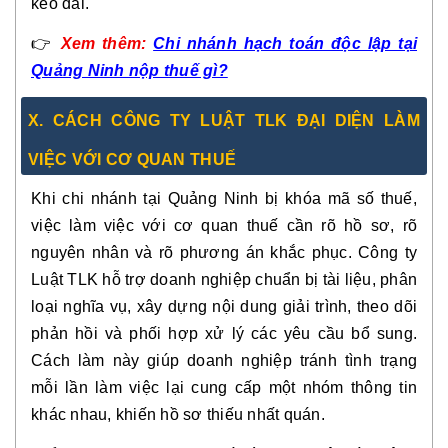
kéo dài.
👉
Xem thêm:
Chi nhánh hạch toán độc lập tại
Quảng Ninh nộp thuế gì?
X. CÁCH CÔNG TY LUẬT TLK ĐẠI DIỆN LÀM
VIỆC VỚI CƠ QUAN THUẾ
Khi chi nhánh tại Quảng Ninh bị khóa mã số thuế,
việc làm việc với cơ quan thuế cần rõ hồ sơ, rõ
nguyên nhân và rõ phương án khắc phục. Công ty
Luật TLK hỗ trợ doanh nghiệp chuẩn bị tài liệu, phân
loại nghĩa vụ, xây dựng nội dung giải trình, theo dõi
phản hồi và phối hợp xử lý các yêu cầu bổ sung.
Cách làm này giúp doanh nghiệp tránh tình trạng
mỗi lần làm việc lại cung cấp một nhóm thông tin
khác nhau, khiến hồ sơ thiếu nhất quán.