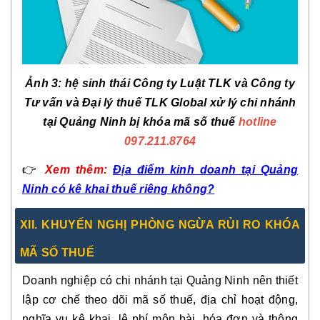
Ảnh 3: hệ sinh thái Công ty Luật TLK và Công ty
Tư vấn và Đại lý thuế TLK Global xử lý chi nhánh
tại Quảng Ninh bị khóa mã số thuế
hotline
097.211.8764
👉
Xem thêm:
Địa điểm kinh doanh tại Quảng
Ninh có kê khai thuế riêng không?
XII. KHUYẾN NGHỊ PHÒNG NGỪA RỦI RO KHÓA
MÃ SỐ THUẾ
Doanh nghiệp có chi nhánh tại Quảng Ninh nên thiết
lập cơ chế theo dõi mã số thuế, địa chỉ hoạt động,
nghĩa vụ kê khai, lệ phí môn bài, hóa đơn và thông