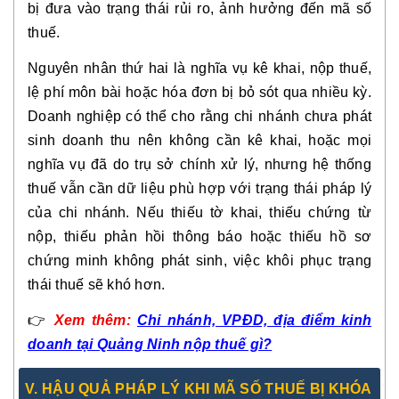
bị đưa vào trạng thái rủi ro, ảnh hưởng đến mã số
thuế.
Nguyên nhân thứ hai là nghĩa vụ kê khai, nộp thuế,
lệ phí môn bài hoặc hóa đơn bị bỏ sót qua nhiều kỳ.
Doanh nghiệp có thể cho rằng chi nhánh chưa phát
sinh doanh thu nên không cần kê khai, hoặc mọi
nghĩa vụ đã do trụ sở chính xử lý, nhưng hệ thống
thuế vẫn cần dữ liệu phù hợp với trạng thái pháp lý
của chi nhánh. Nếu thiếu tờ khai, thiếu chứng từ
nộp, thiếu phản hồi thông báo hoặc thiếu hồ sơ
chứng minh không phát sinh, việc khôi phục trạng
thái thuế sẽ khó hơn.
👉
Xem thêm:
Chi nhánh, VPĐD, địa điểm kinh
doanh tại Quảng Ninh nộp thuế gì?
V. HẬU QUẢ PHÁP LÝ KHI MÃ SỐ THUẾ BỊ KHÓA