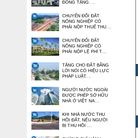
ĐỒNG TẶNG ....
CHUYỂN ĐỔI ĐẤT
NÔNG NGHIỆP CÓ
PHẢI NỘP THUẾ THU....
CHUYỂN ĐỔI ĐẤT
NÔNG NGHIỆP CÓ
PHẢI NỘP LỆ PHÍ T....
TẶNG CHO ĐẤT BẰNG
LỜI NÓI CÓ HIỆU LỰC
PHÁP LUẬT....
NGƯỜI NƯỚC NGOÀI
ĐƯỢC PHÉP SỞ HỮU
NHÀ Ở VIỆT NA....
KHI NHÀ NƯỚC THU
HỒI ĐẤT, NẾU NGƯỜI
BỊ THU HỒI ....