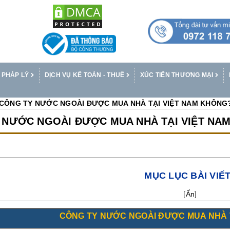
 PHÁP LÝ
DỊCH VỤ KẾ TOÁN - THUẾ
XÚC TIẾN THƯƠNG MẠI
CÔNG TY NƯỚC NGOÀI ĐƯỢC MUA NHÀ TẠI VIỆT NAM KHÔNG
NƯỚC NGOÀI ĐƯỢC MUA NHÀ TẠI VIỆT N
MỤC LỤC BÀI VIẾ
[
Ẩn
]
CÔNG TY NƯỚC NGOÀI ĐƯỢC MUA NHÀ 