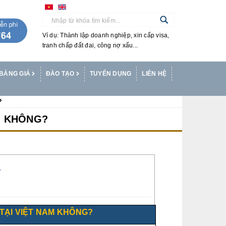
Ví dụ: Thành lập doanh nghiệp, xin cấp visa,
tranh chấp đất đai, công nợ xấu...
BẢNG GIÁ
ĐÀO TẠO
TUYỂN DỤNG
LIÊN HỆ
?
AM KHÔNG?
T
TẠI VIỆT NAM KHÔNG?