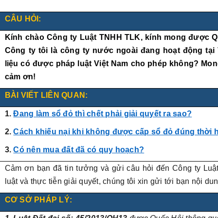
CÂU HỎI:
Kính chào Công ty Luật TNHH TLK, kính mong được Qu
Công ty tôi là công ty nước ngoài đang hoạt động tại V
liệu có được pháp luật Việt Nam cho phép không
? Mo
cảm ơn!
BÀI VIẾT LIÊN QUAN:
1.
Đang làm sổ đỏ thì chết phải giải quyết ra sao?
2.
Cách khiếu nại khi không được cấp sổ đỏ đúng thời 
3.
Có nên mua đất đã có quy hoạch?
Cảm ơn bạn đã tin tưởng và gửi câu hỏi đến Công ty Luậ
luật và thực tiễn giải quyết, chúng tôi xin gửi tới bạn nội d
CƠ SỞ PHÁP LÝ
: