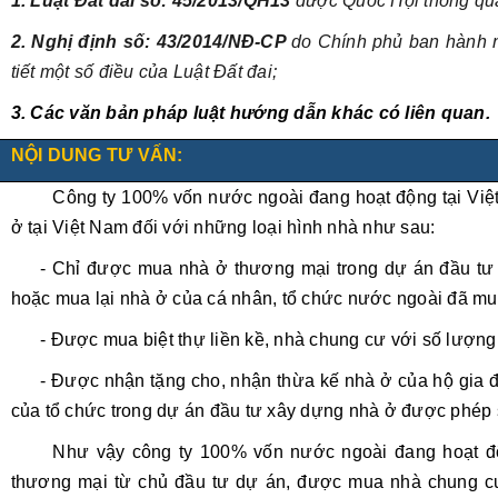
1. Luật Đất đai số: 45/2013/QH13
được Quốc Hội thông qu
2. Nghị định số: 43/2014/NĐ-CP
do Chính phủ ban hành n
tiết một số điều của Luật Đất đai;
3. Các văn bản pháp luật hướng dẫn khác có liên quan.
NỘI DUNG TƯ VẤN:
Công ty 100% vốn nước ngoài đang hoạt động tại Vi
ở tại Việt Nam đối với những loại hình nhà như sau:
- Chỉ được mua nhà ở thương mại trong dự án đầu tư
hoặc mua lại nhà ở của cá nhân, tổ chức nước ngoài đã mu
- Được mua biệt thự liền kề, nhà chung cư với số lượng 
- Được nhận tặng cho, nhận thừa kế nhà ở của hộ gia 
của tổ chức trong dự án đầu tư xây dựng nhà ở được phép 
Như vậy công ty 100% vốn nước ngoài đang hoạt đ
thương mại từ chủ đầu tư dự án, được mua nhà chung cư 