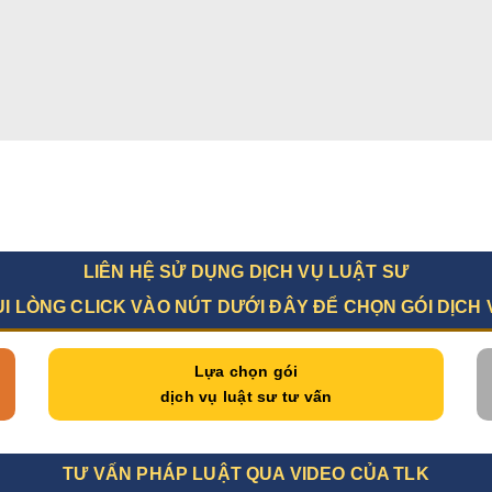
LIÊN HỆ SỬ DỤNG DỊCH VỤ LUẬT SƯ
UI LÒNG CLICK VÀO NÚT DƯỚI ĐÂY ĐỂ CHỌN GÓI DỊCH 
Lựa chọn gói
dịch vụ luật sư tư vấn
TƯ VẤN PHÁP LUẬT QUA VIDEO CỦA TLK