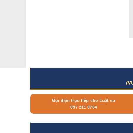
(V
Gọi điện trực tiếp cho Luật sư
097 211 8764