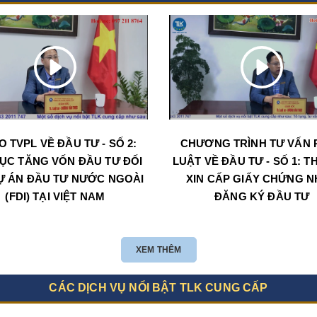
O TVPL VỀ ĐẦU TƯ - SỐ 2:
CHƯƠNG TRÌNH TƯ VẤN 
ỤC TĂNG VỐN ĐẦU TƯ ĐỐI
LUẬT VỀ ĐẦU TƯ - SỐ 1: T
Ự ÁN ĐẦU TƯ NƯỚC NGOÀI
XIN CẤP GIẤY CHỨNG 
(FDI) TẠI VIỆT NAM
ĐĂNG KÝ ĐẦU TƯ
XEM THÊM
CÁC DỊCH VỤ NỔI BẬT TLK CUNG CẤP