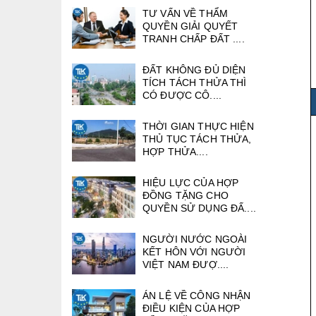
TƯ VẤN VỀ THẨM
QUYỀN GIẢI QUYẾT
TRANH CHẤP ĐẤT ....
ĐẤT KHÔNG ĐỦ DIỆN
TÍCH TÁCH THỬA THÌ
CÓ ĐƯỢC CÔ....
THỜI GIAN THỰC HIỆN
THỦ TỤC TÁCH THỬA,
HỢP THỬA....
HIỆU LỰC CỦA HỢP
ĐỒNG TẶNG CHO
QUYỀN SỬ DỤNG ĐẤ....
NGƯỜI NƯỚC NGOÀI
KẾT HÔN VỚI NGƯỜI
VIỆT NAM ĐƯỢ....
ÁN LỆ VỀ CÔNG NHẬN
ĐIỀU KIỆN CỦA HỢP