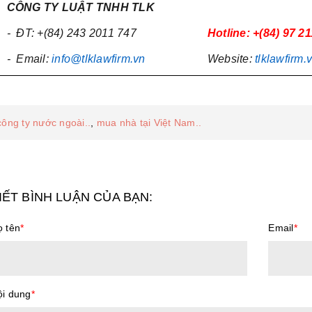
CÔNG TY
LUẬT
TNHH TLK
- ĐT: +(84) 243 2011 747
Hotline: +(84) 97 2
- Email:
info@tlklawfirm.vn
Website:
tlklawfirm.
công ty nước ngoài..
,
mua nhà tại Việt Nam..
IẾT BÌNH LUẬN CỦA BẠN:
 tên
*
Email
*
ội dung
*