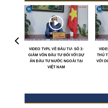
VIDEO TVPL VỀ ĐẦU TƯ- SỐ 3:
VIDE
GIẢM VỐN ĐẦU TƯ ĐỐI VỚI DỰ
THỦ T
ÁN ĐẦU TƯ NƯỚC NGOÀI TẠI
VỚI D
VIỆT NAM