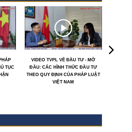
PHÁP
VIDEO TVPL VỀ ĐẦU TƯ - MỞ
CHƯƠN
HỦ TỤC
ĐẦU: CÁC HÌNH THỨC ĐẦU TƯ
LUẬT VỀ
NHẬN
THEO QUY ĐỊNH CỦA PHÁP LUẬT
THỦ 
VIỆT NAM