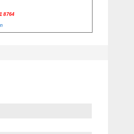
11 8764
vn