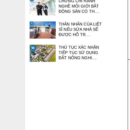
CHỨNG CHỈ HÀNH
NGHỀ MÔI GIỚI BẤT
ĐỘNG SẢN CÓ TH....
THÂN NHÂN CỦA LIỆT
SĨ NẾU SỬA NHÀ SẼ
ĐƯỢC HỖ TR....
THỦ TỤC XÁC NHẬN
TIẾP TỤC SỬ DỤNG
ĐẤT NÔNG NGHI....