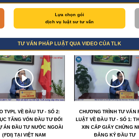
Lựa chọn gói
dịch vụ luật sư tư vấn
TƯ VẤN PHÁP LUẬT QUA VIDEO CỦA TLK
O TVPL VỀ ĐẦU TƯ - SỐ 2:
CHƯƠNG TRÌNH TƯ VẤN 
ỤC TĂNG VỐN ĐẦU TƯ ĐỐI
LUẬT VỀ ĐẦU TƯ - SỐ 1: T
Ự ÁN ĐẦU TƯ NƯỚC NGOÀI
XIN CẤP GIẤY CHỨNG 
(FDI) TẠI VIỆT NAM
ĐĂNG KÝ ĐẦU TƯ