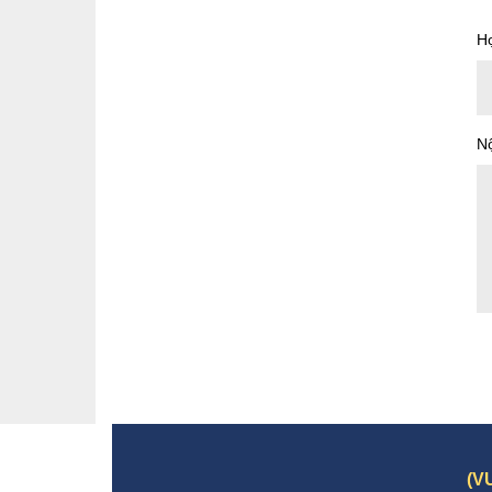
Họ
N
(V