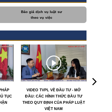
Báo giá dịch vụ luật sư
theo vụ việc
PHÁP
VIDEO TVPL VỀ ĐẦU TƯ - MỞ
CHƯƠN
HỦ TỤC
ĐẦU: CÁC HÌNH THỨC ĐẦU TƯ
LUẬT VỀ
NHẬN
THEO QUY ĐỊNH CỦA PHÁP LUẬT
THỦ 
VIỆT NAM