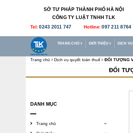
SỞ TƯ PHÁP THÀNH PHỐ HÀ NỘI
CÔNG TY LUẬT TNHH TLK
Tel:
0243 2011 747
Hotline:
097 211 8764
TRANG CHỦ
GIỚI THIỆU
DỊCH VỤ
Trang chủ
Dịch vụ quyết toán thuế
ĐỐI TƯỢNG V
ĐỐI TƯ
DANH MỤC
Trang chủ