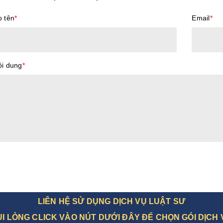
 tên
*
Email
*
ội dung
*
LIÊN HỆ SỬ DỤNG DỊCH VỤ LUẬT SƯ
UI LÒNG CLICK VÀO NÚT DƯỚI ĐÂY ĐỂ CHỌN GÓI DỊCH 