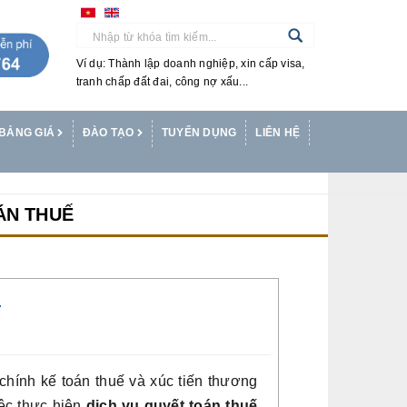
Ví dụ: Thành lập doanh nghiệp, xin cấp visa,
tranh chấp đất đai, công nợ xấu...
BẢNG GIÁ
ĐÀO TẠO
TUYỂN DỤNG
LIÊN HỆ
ÁN THUẾ
T
chính kế toán thuế và xúc tiến thương
iệc thực hiện
dịch vụ quyết toán thuế