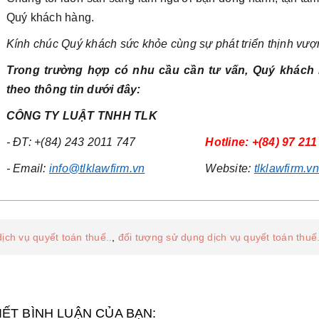
Quý khách hàng.
Kính chúc Quý khách sức khỏe cùng sự phát triển thịnh vượ
Trong trường hợp có nhu cầu cần tư vấn, Quý khách h
theo thông tin dưới đây:
CÔNG TY
LUẬT
TNHH TLK
-
ĐT: +(84) 243 2011 747
Hotline: +(84) 97 21
-
Email:
info@tlklawfirm.vn
Website:
tlklawfirm.vn
dịch vụ quyết toán thuế..
,
đối tượng sử dụng dịch vụ quyết toán thuế.
IẾT BÌNH LUẬN CỦA BẠN: