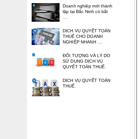
Doanh nghiệp mới thành
lập tại Bắc Ninh có bắt
....
DỊCH VỤ QUYẾT TOÁN
THUẾ CHO DOANH
NGHIỆP NHANH ....
ĐỐI TƯỢNG VÀ LÝ DO
SỬ DỤNG DỊCH VỤ
QUYẾT TOÁN THUẾ.
DỊCH VỤ QUYẾT TOÁN
THUẾ.