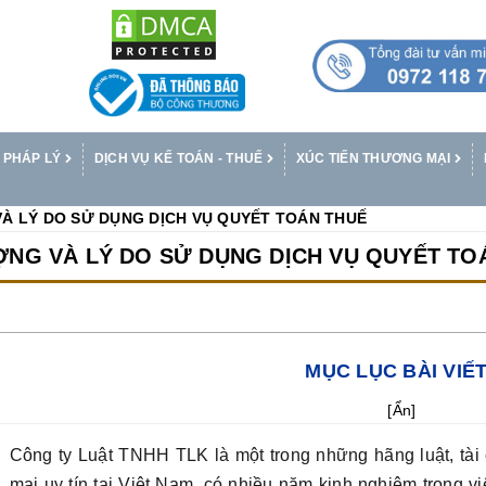
 PHÁP LÝ
DỊCH VỤ KẾ TOÁN - THUẾ
XÚC TIẾN THƯƠNG MẠI
À LÝ DO SỬ DỤNG DỊCH VỤ QUYẾT TOÁN THUẾ
ỢNG VÀ LÝ DO SỬ DỤNG DỊCH VỤ QUYẾT TO
MỤC LỤC BÀI VIẾ
[
Ẩn
]
Công ty Luật TNHH TLK là một trong những hãng luật, tài 
mại uy tín tại Việt Nam, có nhiều năm kinh nghiệm trong v