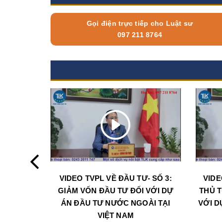
Gọi điện trực tiếp cho Luật sư
097 211 8764
VIDEO TVPL VỀ ĐẦU TƯ- SỐ 3:
VIDE
GIẢM VỐN ĐẦU TƯ ĐỐI VỚI DỰ
THỦ T
ÁN ĐẦU TƯ NƯỚC NGOÀI TẠI
VỚI D
VIỆT NAM