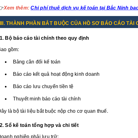
👉
Xem thêm:
Chi phí thuê dịch vụ kế toán tại Bắc Ninh ba
III
. THÀNH PHẦN BẮT BUỘC CỦA HỒ SƠ BÁO CÁO TÀI 
1. Bộ báo cáo tài chính theo quy định
Bao gồm:
Bảng cân đối kế toán
Báo cáo kết quả hoạt động kinh doanh
Báo cáo lưu chuyển tiền tệ
Thuyết minh báo cáo tài chính
ây là bộ tài liệu bắt buộc nộp cho cơ quan thuế.
2. Sổ kế toán tổng hợp và chi tiết
oanh nghiệp phải lưu trữ: