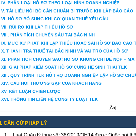
IV. PHÂN LOẠI HỒ SƠ THEO LOẠI HÌNH DOANH NGHIỆP
V. TÀI LIỆU NỘI BỘ CẦN CHUẨN BỊ TRƯỚC KHI LẬP BÁO CÁO
VI. HỒ SƠ BỔ SUNG KHI CƠ QUAN THUẾ YÊU CẦU
VII. RỦI RO KHI LẬP THIẾU HỒ SƠ
VIII. PHÂN TÍCH CHUYÊN SÂU TẠI BẮC NINH
IX. MỨC XỬ PHẠT KHI LẬP THIẾU HOẶC SAI HỒ SƠ BÁO CÁO 
X. THANH TRA THUẾ TẠI BẮC NINH VÀ VAI TRÒ CỦA HỒ SƠ
XI. PHÂN TÍCH CHUYÊN SÂU: HỒ SƠ KHÔNG CHỈ ĐỂ NỘP – MÀ
XII. GIẢI PHÁP KIỂM SOÁT HỒ SƠ CÙNG HỆ SINH THÁI TLK
XIII. QUY TRÌNH TLK HỖ TRỢ DOANH NGHIỆP LẬP HỒ SƠ CHU
XIV. CÂU HỎI THƯỜNG GẶP CỦA KHÁCH HÀNG
XV. KẾT LUẬN CHIẾN LƯỢC
XVI. THÔNG TIN LIÊN HỆ CÔNG TY LUẬT TLK
[
Ẩn
]
I. CĂN CỨ PHÁP LÝ
Luật Quản lý thuế số: 38/2019/QH14 được Quốc hội th