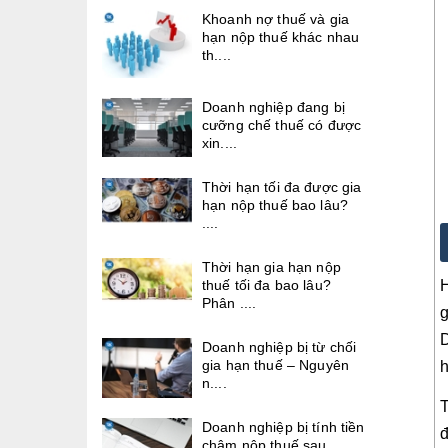
Khoanh nợ thuế và gia
hạn nộp thuế khác nhau
th....
Doanh nghiệp đang bị
cưỡng chế thuế có được
xin....
Thời hạn tối đa được gia
hạn nộp thuế bao lâu?
....
Thời hạn gia hạn nộp
thuế tối đa bao lâu?
H
Phân ....
g
D
Doanh nghiệp bị từ chối
gia hạn thuế – Nguyên
h
n....
T
Doanh nghiệp bị tính tiền
đ
chậm nộp thuế sau