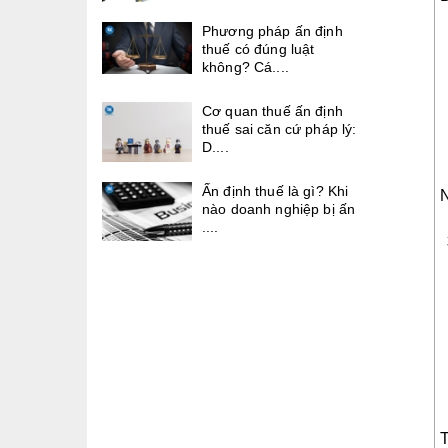
Phương pháp ấn định
thuế có đúng luật
không? Cá....
Cơ quan thuế ấn định
thuế sai căn cứ pháp lý:
D....
Ấn định thuế là gì? Khi
N
nào doanh nghiệp bị ấn
....
T