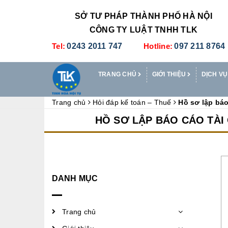
SỞ TƯ PHÁP THÀNH PHỐ HÀ NỘI
CÔNG TY LUẬT TNHH TLK
Tel:
0243 2011 747
Hotline:
097 211 8764
TRANG CHỦ
GIỚI THIỆU
DỊCH VỤ
Trang chủ
Hỏi đáp kế toán – Thuế
Hồ sơ lập báo
HỒ SƠ LẬP BÁO CÁO TÀI
DANH MỤC
Trang chủ