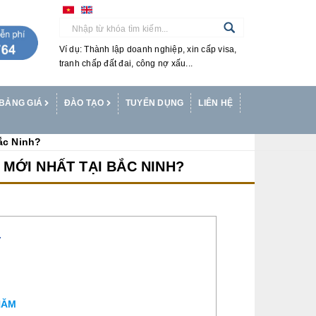
Ví dụ: Thành lập doanh nghiệp, xin cấp visa,
tranh chấp đất đai, công nợ xấu...
BẢNG GIÁ
ĐÀO TẠO
TUYỂN DỤNG
LIÊN HỆ
ắc Ninh?
MỚI NHẤT TẠI BẮC NINH?
T
NĂM