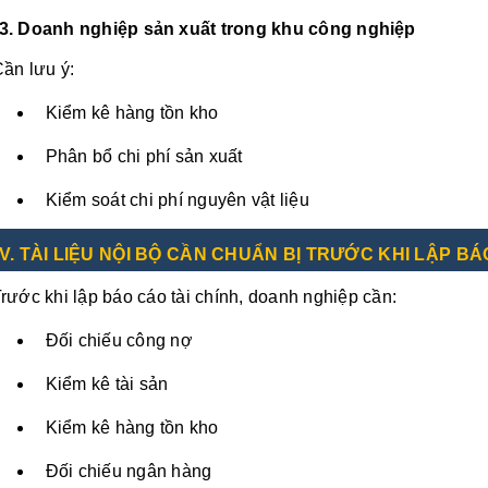
3. Doanh nghiệp sản xuất trong khu công nghiệp
ần lưu ý:
Kiểm kê hàng tồn kho
Phân bổ chi phí sản xuất
Kiểm soát chi phí nguyên vật liệu
V. TÀI LIỆU NỘI BỘ CẦN CHUẨN BỊ TRƯỚC KHI LẬP B
rước khi lập báo cáo tài chính, doanh nghiệp cần:
Đối chiếu công nợ
Kiểm kê tài sản
Kiểm kê hàng tồn kho
Đối chiếu ngân hàng