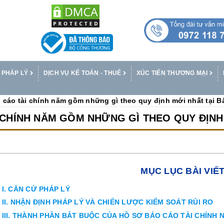
 PHÁP LÝ
DỊCH VỤ KẾ TOÁN - THUẾ
XÚC TIẾN THƯƠNG MẠI
 cáo tài chính năm gồm những gì theo quy định mới nhất tại B
 CHÍNH NĂM GỒM NHỮNG GÌ THEO QUY ĐỊNH 
MỤC LỤC BÀI VIẾ
I. CĂN CỨ PHÁP LÝ
II. NHẬN ĐỊNH PHÁP LÝ VÀ CHIẾN LƯỢC KIỂM SOÁT RỦI RO
III. THÀNH PHẦN BẮT BUỘC CỦA HỒ SƠ BÁO CÁO TÀI CHÍNH 