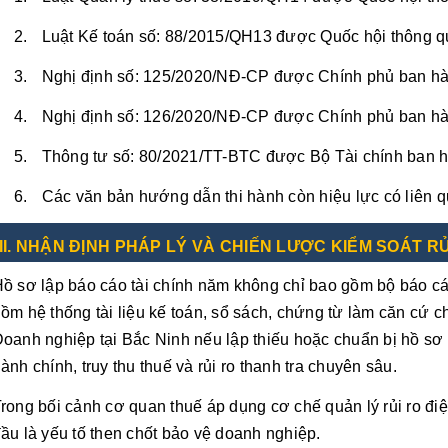
Luật Kế toán số: 88/2015/QH13 được Quốc hội thông q
Nghị định số: 125/2020/NĐ-CP được Chính phủ ban hà
Nghị định số: 126/2020/NĐ-CP được Chính phủ ban hà
Thông tư số: 80/2021/TT-BTC được Bộ Tài chính ban h
Các văn bản hướng dẫn thi hành còn hiệu lực có liên q
I
I. NHẬN ĐỊNH PHÁP LÝ VÀ CHIẾN LƯỢC KIỂM SOÁT RỦ
ồ sơ lập báo cáo tài chính năm không chỉ bao gồm bộ báo cá
ồm hệ thống tài liệu kế toán, sổ sách, chứng từ làm căn cứ c
oanh nghiệp tại Bắc Ninh nếu lập thiếu hoặc chuẩn bị hồ sơ 
ành chính, truy thu thuế và rủi ro thanh tra chuyên sâu.
rong bối cảnh cơ quan thuế áp dụng cơ chế quản lý rủi ro điệ
ầu là yếu tố then chốt bảo vệ doanh nghiệp.