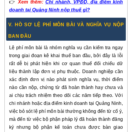
👉
Xem thêm:
Chi nhánh, VPĐD, địa điểm kinh
doanh tại Quảng Ninh nộp thuế gì?
V. HỒ SƠ LỆ PHÍ MÔN BÀI VÀ NGHĨA VỤ NỘP
BAN ĐẦU
Lệ phí môn bài là nhóm nghĩa vụ cần kiểm tra ngay
trong giai đoạn kê khai thuế ban đầu, bởi đây là lỗi
rất dễ bị phát hiện khi cơ quan thuế đối chiếu dữ
liệu thành lập đơn vị phụ thuộc. Doanh nghiệp cần
xác định đơn vị nào phát sinh nghĩa vụ, thời điểm
nào cần nộp, chứng từ đã hoàn thành hay chưa và
ai chịu trách nhiệm theo dõi các năm tiếp theo. Với
chi nhánh hoặc địa điểm kinh doanh tại Quảng Ninh,
việc bỏ sót lệ phí môn bài thường không đến từ cố ý,
mà đến từ việc bộ phận pháp lý đã hoàn thành đăng
ký nhưng bộ phận kế toán chưa được bàn giao