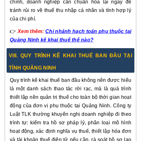
chính, doanh nghiệp cần chuẩn hóa lại ngay để
tránh rủi ro về thuế thu nhập cá nhân và tính hợp lý
của chi phí.
👉
Xem thêm:
Chi nhánh hạch toán phụ thuộc tại
Quảng Ninh kê khai thuế thế nào?
VIII. QUY TRÌNH KÊ KHAI THUẾ BAN ĐẦU TẠI
TỈNH QUẢNG NINH
Quy trình kê khai thuế ban đầu không nên được hiểu
là một danh sách thao tác rời rạc, mà là quá trình
thiết lập nền quản trị thuế cho toàn bộ thời gian hoạt
động của đơn vị phụ thuộc tại Quảng Ninh. Công ty
Luật TLK thường khuyến nghị doanh nghiệp đi theo
trình tự: kiểm tra hồ sơ pháp lý, phân loại mô hình
hoạt động, xác định nghĩa vụ thuế, thiết lập hóa đơn
và tài khoản thuế điện tử nếu cần, rà soát hồ sơ lao