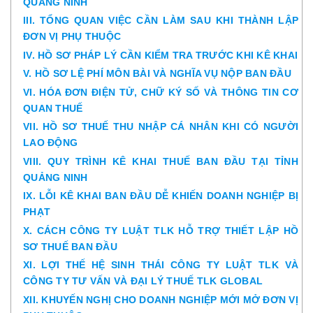
QUẢNG NINH
III. TỔNG QUAN VIỆC CẦN LÀM SAU KHI THÀNH LẬP
ĐƠN VỊ PHỤ THUỘC
IV. HỒ SƠ PHÁP LÝ CẦN KIỂM TRA TRƯỚC KHI KÊ KHAI
V. HỒ SƠ LỆ PHÍ MÔN BÀI VÀ NGHĨA VỤ NỘP BAN ĐẦU
VI. HÓA ĐƠN ĐIỆN TỬ, CHỮ KÝ SỐ VÀ THÔNG TIN CƠ
QUAN THUẾ
VII. HỒ SƠ THUẾ THU NHẬP CÁ NHÂN KHI CÓ NGƯỜI
LAO ĐỘNG
VIII. QUY TRÌNH KÊ KHAI THUẾ BAN ĐẦU TẠI TỈNH
QUẢNG NINH
IX. LỖI KÊ KHAI BAN ĐẦU DỄ KHIẾN DOANH NGHIỆP BỊ
PHẠT
X. CÁCH CÔNG TY LUẬT TLK HỖ TRỢ THIẾT LẬP HỒ
SƠ THUẾ BAN ĐẦU
XI. LỢI THẾ HỆ SINH THÁI CÔNG TY LUẬT TLK VÀ
CÔNG TY TƯ VẤN VÀ ĐẠI LÝ THUẾ TLK GLOBAL
XII. KHUYẾN NGHỊ CHO DOANH NGHIỆP MỚI MỞ ĐƠN VỊ