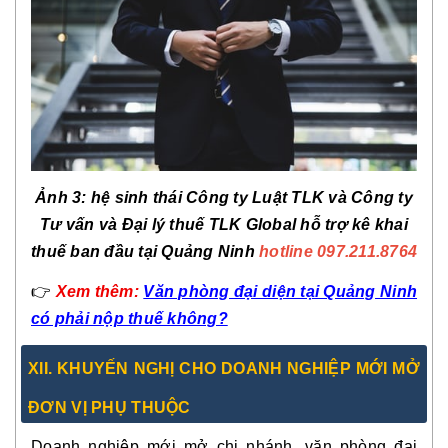
Ảnh 3: hệ sinh thái Công ty Luật TLK và Công ty
Tư vấn và Đại lý thuế TLK Global hỗ trợ kê khai
thuế ban đầu tại Quảng Ninh
hotline 097.211.8764
👉
Xem thêm:
Văn phòng đại diện tại Quảng Ninh
có phải nộp thuế không?
XII. KHUYẾN NGHỊ CHO DOANH NGHIỆP MỚI MỞ
ĐƠN VỊ PHỤ THUỘC
Doanh nghiệp mới mở chi nhánh, văn phòng đại