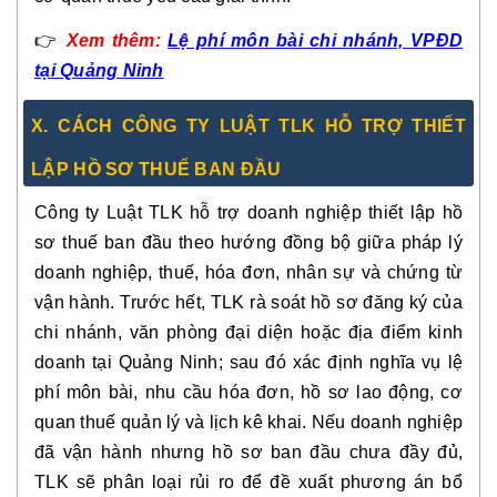
👉
Xem thêm:
Lệ phí môn bài chi nhánh, VPĐD
tại Quảng Ninh
X. CÁCH CÔNG TY LUẬT TLK HỖ TRỢ THIẾT
LẬP HỒ SƠ THUẾ BAN ĐẦU
Công ty Luật TLK hỗ trợ doanh nghiệp thiết lập hồ
sơ thuế ban đầu theo hướng đồng bộ giữa pháp lý
doanh nghiệp, thuế, hóa đơn, nhân sự và chứng từ
vận hành. Trước hết, TLK rà soát hồ sơ đăng ký của
chi nhánh, văn phòng đại diện hoặc địa điểm kinh
doanh tại Quảng Ninh; sau đó xác định nghĩa vụ lệ
phí môn bài, nhu cầu hóa đơn, hồ sơ lao động, cơ
quan thuế quản lý và lịch kê khai. Nếu doanh nghiệp
đã vận hành nhưng hồ sơ ban đầu chưa đầy đủ,
TLK sẽ phân loại rủi ro để đề xuất phương án bổ