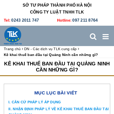
SỞ TƯ PHÁP THÀNH PHỐ HÀ NỘI
CÔNG TY LUẬT TNHH TLK
Tel:
0243 2011 747
Hotline:
097 211 8764
Trang chủ
DN - Các dịch vụ TLK cung cấp
TRANG CHỦ
GIỚI THIỆU
DỊCH VỤ PHÁP LÝ
Kê khai thuế ban đầu tại Quảng Ninh cần những gì?
KÊ KHAI THUẾ BAN ĐẦU TẠI QUẢNG NINH
DỊCH VỤ KẾ TOÁN - THUẾ
XÚC TIẾN THƯƠNG MẠI
CẦN NHỮNG GÌ?
BẢNG GIÁ
ĐÀO TẠO
TUYỂN DỤNG
LIÊN HỆ
MỤC LỤC BÀI VIẾT
I. CĂN CỨ PHÁP LÝ ÁP DỤNG
II. NHẬN ĐỊNH PHÁP LÝ VỀ KÊ KHAI THUẾ BAN ĐẦU TẠI