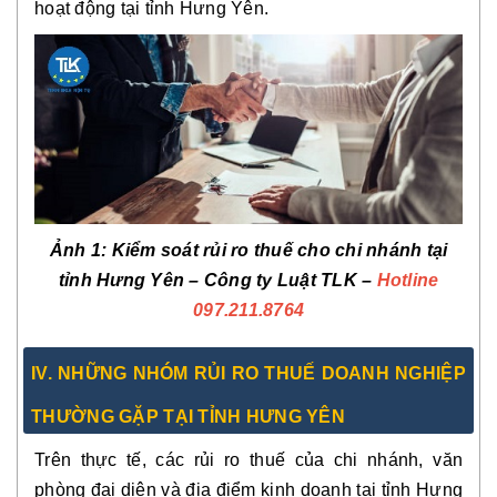
hoạt động tại tỉnh Hưng Yên.
Ảnh 1: Kiểm soát rủi ro thuế cho chi nhánh tại
tỉnh Hưng Yên
– Công ty Luật TLK –
Hotline
097.211.8764
IV. NHỮNG NHÓM RỦI RO THUẾ DOANH NGHIỆP
THƯỜNG GẶP TẠI TỈNH HƯNG YÊN
Trên thực tế, các rủi ro thuế của chi nhánh, văn
phòng đại diện và địa điểm kinh doanh tại tỉnh Hưng