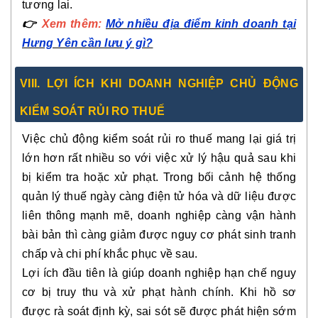
tương lai.
👉
Xem thêm:
Mở nhiều địa điểm kinh doanh tại
Hưng Yên cần lưu ý gì?
VIII. LỢI ÍCH KHI DOANH NGHIỆP CHỦ ĐỘNG
KIỂM SOÁT RỦI RO THUẾ
Việc chủ động kiểm soát rủi ro thuế mang lại giá trị
lớn hơn rất nhiều so với việc xử lý hậu quả sau khi
bị kiểm tra hoặc xử phạt. Trong bối cảnh hệ thống
quản lý thuế ngày càng điện tử hóa và dữ liệu được
liên thông mạnh mẽ, doanh nghiệp càng vận hành
bài bản thì càng giảm được nguy cơ phát sinh tranh
chấp và chi phí khắc phục về sau.
Lợi ích đầu tiên là giúp doanh nghiệp hạn chế nguy
cơ bị truy thu và xử phạt hành chính. Khi hồ sơ
được rà soát định kỳ, sai sót sẽ được phát hiện sớm