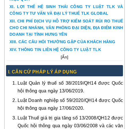
XI. LỢI THẾ HỆ SINH THÁI CÔNG TY LUẬT TLK VÀ
CÔNG TY TƯ VẤN VÀ ĐẠI LÝ THUẾ TLK GLOBAL
XII. CHI PHÍ DỊCH VỤ HỖ TRỢ KIỂM SOÁT RỦI RO THUẾ
CHO CHI NHÁNH, VĂN PHÒNG ĐẠI DIỆN, ĐỊA ĐIỂM KINH
DOANH TẠI TỈNH HƯNG YÊN
XIII. CÁC CÂU HỎI THƯỜNG GẶP CỦA KHÁCH HÀNG
XIV. THÔNG TIN LIÊN HỆ CÔNG TY LUẬT TLK
[
Ẩn
]
I. CĂN CỨ PHÁP LÝ ÁP DỤNG
Luật Quản lý thuế số 38/2019/QH14 được Quốc
hội thông qua ngày 13/06/2019.
Luật Doanh nghiệp số 59/2020/QH14 được Quốc
hội thông qua ngày 17/06/2020.
Luật Thuế giá trị gia tăng số 13/2008/QH12 được
Quốc hội thông qua ngày 03/06/2008 và các văn