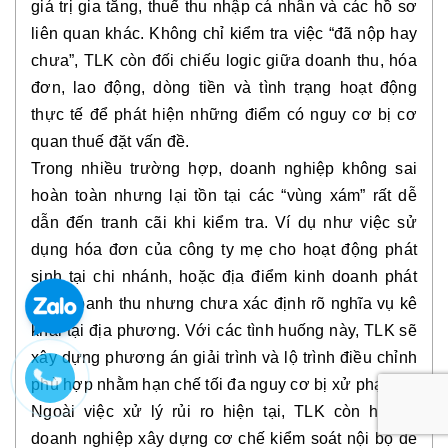
giá trị gia tăng, thuế thu nhập cá nhân và các hồ sơ
liên quan khác. Không chỉ kiểm tra việc “đã nộp hay
chưa”, TLK còn đối chiếu logic giữa doanh thu, hóa
đơn, lao động, dòng tiền và tình trạng hoạt động
thực tế để phát hiện những điểm có nguy cơ bị cơ
quan thuế đặt vấn đề.
Trong nhiều trường hợp, doanh nghiệp không sai
hoàn toàn nhưng lại tồn tại các “vùng xám” rất dễ
dẫn đến tranh cãi khi kiểm tra. Ví dụ như việc sử
dụng hóa đơn của công ty mẹ cho hoạt động phát
sinh tại chi nhánh, hoặc địa điểm kinh doanh phát
sinh doanh thu nhưng chưa xác định rõ nghĩa vụ kê
khai tại địa phương. Với các tình huống này, TLK sẽ
xây dựng phương án giải trình và lộ trình điều chỉnh
phù hợp nhằm hạn chế tối đa nguy cơ bị xử phạt.
Ngoài việc xử lý rủi ro hiện tại, TLK còn hỗ trợ
doanh nghiệp xây dựng cơ chế kiểm soát nội bộ để