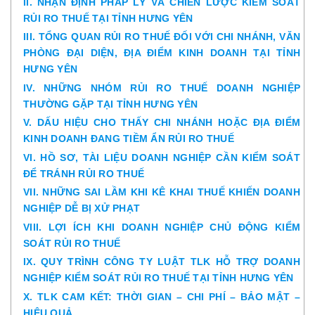
II. NHẬN ĐỊNH PHÁP LÝ VÀ CHIẾN LƯỢC KIỂM SOÁT
RỦI RO THUẾ TẠI TỈNH HƯNG YÊN
III. TỔNG QUAN RỦI RO THUẾ ĐỐI VỚI CHI NHÁNH, VĂN
PHÒNG ĐẠI DIỆN, ĐỊA ĐIỂM KINH DOANH TẠI TỈNH
HƯNG YÊN
IV. NHỮNG NHÓM RỦI RO THUẾ DOANH NGHIỆP
THƯỜNG GẶP TẠI TỈNH HƯNG YÊN
V. DẤU HIỆU CHO THẤY CHI NHÁNH HOẶC ĐỊA ĐIỂM
KINH DOANH ĐANG TIỀM ẨN RỦI RO THUẾ
VI. HỒ SƠ, TÀI LIỆU DOANH NGHIỆP CẦN KIỂM SOÁT
ĐỂ TRÁNH RỦI RO THUẾ
VII. NHỮNG SAI LẦM KHI KÊ KHAI THUẾ KHIẾN DOANH
NGHIỆP DỄ BỊ XỬ PHẠT
VIII. LỢI ÍCH KHI DOANH NGHIỆP CHỦ ĐỘNG KIỂM
SOÁT RỦI RO THUẾ
IX. QUY TRÌNH CÔNG TY LUẬT TLK HỖ TRỢ DOANH
NGHIỆP KIỂM SOÁT RỦI RO THUẾ TẠI TỈNH HƯNG YÊN
X. TLK CAM KẾT: THỜI GIAN – CHI PHÍ – BẢO MẬT –
HIỆU QUẢ