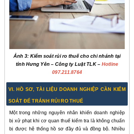
Ảnh 3: Kiểm soát rủi ro thuế cho chi nhánh tại
tỉnh Hưng Yên
– Công ty Luật TLK –
Hotline
097.211.8764
VI. HỒ SƠ, TÀI LIỆU DOANH NGHIỆP CẦN KIỂM
SOÁT ĐỂ TRÁNH RỦI RO THUẾ
Một trong những nguyên nhân khiến doanh nghiệp
bị xử phạt khi cơ quan thuế kiểm tra là không chuẩn
bị được hệ thống hồ sơ đầy đủ và đồng bộ. Nhiều