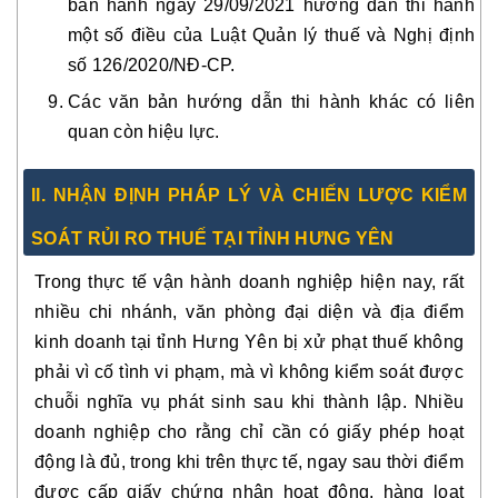
ban hành ngày 29/09/2021 hướng dẫn thi hành
một số điều của Luật Quản lý thuế và Nghị định
số 126/2020/NĐ-CP.
Các văn bản hướng dẫn thi hành khác có liên
quan còn hiệu lực.
II. NHẬN ĐỊNH PHÁP LÝ VÀ CHIẾN LƯỢC KIỂM
SOÁT RỦI RO THUẾ TẠI TỈNH HƯNG YÊN
Trong thực tế vận hành doanh nghiệp hiện nay, rất
nhiều chi nhánh, văn phòng đại diện và địa điểm
kinh doanh tại tỉnh Hưng Yên bị xử phạt thuế không
phải vì cố tình vi phạm, mà vì không kiểm soát được
chuỗi nghĩa vụ phát sinh sau khi thành lập. Nhiều
doanh nghiệp cho rằng chỉ cần có giấy phép hoạt
động là đủ, trong khi trên thực tế, ngay sau thời điểm
được cấp giấy chứng nhận hoạt động, hàng loạt