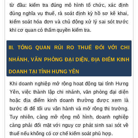
từ đầu: kiểm tra đúng mô hình tổ chức, xác định
đúng nghĩa vụ thuế, rà soát định kỳ hồ sơ kê khai,
kiểm soát hóa đơn và chủ động xử lý sai sót trước
khi cơ quan có thẩm quyền kiểm tra.
III. TỔNG QUAN RỦI RO THUẾ ĐỐI VỚI CHI
NHÁNH, VĂN PHÒNG ĐẠI DIỆN, ĐỊA ĐIỂM KINH
DOANH TẠI TỈNH HƯNG YÊN
Khi doanh nghiệp mở rộng hoạt động tại tỉnh Hưng
Yên, việc thành lập chi nhánh, văn phòng đại diện
hoặc địa điểm kinh doanh thường được xem là
bước đi để tối ưu vận hành và mở rộng thị trường.
Tuy nhiên, càng mở rộng mô hình, doanh nghiệp
càng phải đối mặt với nguy cơ phát sinh sai sót về
thuế nếu không có cơ chế kiểm soát phù hợp.