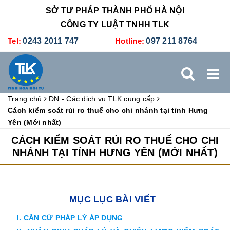
SỞ TƯ PHÁP THÀNH PHỐ HÀ NỘI
CÔNG TY LUẬT TNHH TLK
Tel:
0243 2011 747
Hotline:
097 211 8764
Trang chủ
DN - Các dịch vụ TLK cung cấp
TRANG CHỦ
GIỚI THIỆU
DỊCH VỤ PHÁP LÝ
Cách kiểm soát rủi ro thuế cho chi nhánh tại tỉnh Hưng
Yên (Mới nhất)
DỊCH VỤ KẾ TOÁN - THUẾ
XÚC TIẾN THƯƠNG MẠI
CÁCH KIỂM SOÁT RỦI RO THUẾ CHO CHI
NHÁNH TẠI TỈNH HƯNG YÊN (MỚI NHẤT)
BẢNG GIÁ
ĐÀO TẠO
TUYỂN DỤNG
LIÊN HỆ
MỤC LỤC BÀI VIẾT
I. CĂN CỨ PHÁP LÝ ÁP DỤNG