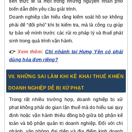
tiền thực tế là một trong những nguyên nhân phổ
biến dẫn đến yêu cầu giải trình.
Doanh nghiệp cần hiểu rằng kiểm soát hồ sơ không
phải để “đối phó” khi bị kiểm tra, mà là công cụ giúp
tự bảo vệ mình trước các rủi ro pháp lý và thuế phát
sinh trong quá trình vận hành.
👉
Xem thêm:
Chi nhánh tại Hưng Yên có phải
dùng hóa đơn riêng?
VII. NHỮNG SAI LẦM KHI KÊ KHAI THUẾ KHIẾN
DOANH NGHIỆP DỄ BỊ XỬ PHẠT
Trong rất nhiều trường hợp, doanh nghiệp bị xử
phạt không phải do gian lận thuế mà do hiểu sai quy
định hoặc vận hành thiếu đồng bộ giữa bộ phận kế
toán và bộ phận quản trị doanh nghiệp. Đối với chi
nhánh, văn phòng đại diện và địa điểm kinh doanh