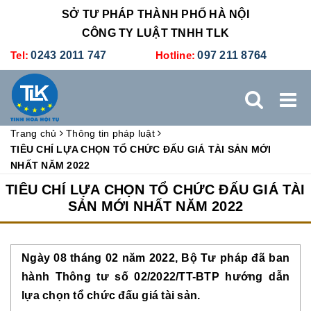
SỞ TƯ PHÁP THÀNH PHỐ HÀ NỘI
CÔNG TY LUẬT TNHH TLK
Tel:
0243 2011 747
Hotline:
097 211 8764
Trang chủ
Thông tin pháp luật
TRANG CHỦ
GIỚI THIỆU
DỊCH VỤ PHÁP LÝ
TIÊU CHÍ LỰA CHỌN TỔ CHỨC ĐẤU GIÁ TÀI SẢN MỚI
NHẤT NĂM 2022
DỊCH VỤ KẾ TOÁN - THUẾ
XÚC TIẾN THƯƠNG MẠI
TIÊU CHÍ LỰA CHỌN TỔ CHỨC ĐẤU GIÁ TÀI
SẢN MỚI NHẤT NĂM 2022
BẢNG GIÁ
ĐÀO TẠO
TUYỂN DỤNG
LIÊN HỆ
Ngày 08 tháng 02 năm 2022, Bộ Tư pháp đã ban 
hành Thông tư số 02/2022/TT-BTP hướng dẫn 
lựa chọn tổ chức đấu giá tài sản. 