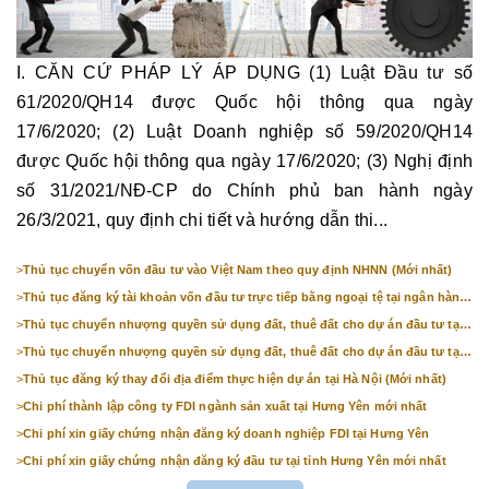
I. CĂN CỨ PHÁP LÝ ÁP DỤNG (1) Luật Đầu tư số
61/2020/QH14 được Quốc hội thông qua ngày
17/6/2020; (2) Luật Doanh nghiệp số 59/2020/QH14
được Quốc hội thông qua ngày 17/6/2020; (3) Nghị định
số 31/2021/NĐ-CP do Chính phủ ban hành ngày
26/3/2021, quy định chi tiết và hướng dẫn thi...
>
Thủ tục chuyển vốn đầu tư vào Việt Nam theo quy định NHNN (Mới nhất)
>
Thủ tục đăng ký tài khoản vốn đầu tư trực tiếp bằng ngoại tệ tại ngân hàng
(mới nhất)
>
Thủ tục chuyển nhượng quyền sử dụng đất, thuê đất cho dự án đầu tư tại
Bắc Ninh (mới nhất)
>
Thủ tục chuyển nhượng quyền sử dụng đất, thuê đất cho dự án đầu tư tại
Hà Nội (mới nhất)
>
Thủ tục đăng ký thay đổi địa điểm thực hiện dự án tại Hà Nội (Mới nhất)
>
Chi phí thành lập công ty FDI ngành sản xuất tại Hưng Yên mới nhất
>
Chi phí xin giấy chứng nhận đăng ký doanh nghiệp FDI tại Hưng Yên
>
Chi phí xin giấy chứng nhận đăng ký đầu tư tại tỉnh Hưng Yên mới nhất