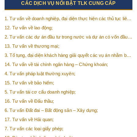
CÁC DỊCH VỤ NỔI BẬT TLK CUNG CẤP
1. Tư vấn về doanh nghiệp, đại diện thực hiện các thủ tục liên
quan tới doanh nghiệp;
12. Tư vấn về lao động;
2. Tư vấn các dự án đầu tư trong nước và dự án có vốn đầu
tư nước ngoài (FDI);
13. Tư vấn về thương mại;
3. Tố tụng, đại diện khách hàng giải quyết các vụ án nhằm bảo
vệ tối đa các quyền và lợi ích của khách hàng;
14. Tư vấn về tài chính ngân hàng – Chứng khoán;
4. Tư vấn pháp luật thường xuyên;
15. Tư vấn về bảo hiểm;
5. Tư vấn tái cơ cấu doanh nghiệp;
16. Tư vấn về Đấu thầu;
6. Tư vấn Đất đai – Bất động sản – Xây dựng;
17. Tư vấn về Hải quan;
7. Tư vấn các loại giấy phép;