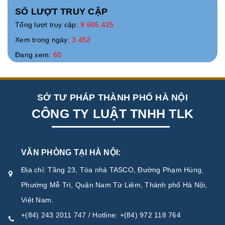
SỐ LƯỢT TRUY CẬP
Tổng lượt truy cập:
9.605.425
Xem trong ngày:
3.452
Đang xem:
60
SỞ TƯ PHÁP THÀNH PHỐ HÀ NỘI
CÔNG TY LUẬT TNHH TLK
VĂN PHÒNG TẠI HÀ NỘI:
Địa chỉ: Tầng 23, Tòa nhà TASCO, Đường Phạm Hùng,
Phường Mễ Trì, Quận Nam Từ Liêm, Thành phố Hà Nội,
Việt Nam.
+(84) 243 2011 747 / Hotline: +(84) 972 118 764