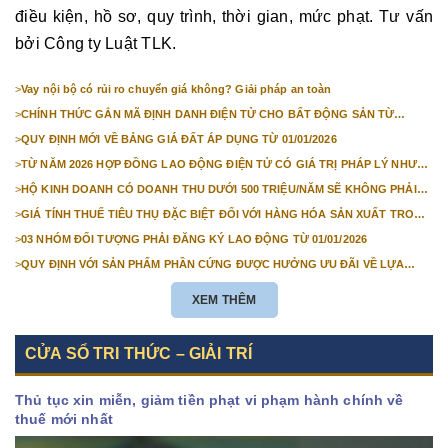
điều kiện, hồ sơ, quy trình, thời gian, mức phạt. Tư vấn
bởi Công ty Luật TLK.
>
Vay nội bộ có rủi ro chuyển giá không? Giải pháp an toàn
>
CHÍNH THỨC GẮN MÃ ĐỊNH DANH ĐIỆN TỬ CHO BẤT ĐỘNG SẢN TỪ
1/3/2026
>
QUY ĐỊNH MỚI VỀ BẢNG GIÁ ĐẤT ÁP DỤNG TỪ 01/01/2026
>
TỪ NĂM 2026 HỢP ĐỒNG LAO ĐỘNG ĐIỆN TỬ CÓ GIÁ TRỊ PHÁP LÝ NHƯ
VĂN BẢN GIẤY
>
HỘ KINH DOANH CÓ DOANH THU DƯỚI 500 TRIỆU/NĂM SẼ KHÔNG PHẢI
NỘP THUẾ GIÁ TRỊ GIA TĂNG
>
GIÁ TÍNH THUẾ TIÊU THỤ ĐẶC BIỆT ĐỐI VỚI HÀNG HÓA SẢN XUẤT TRONG
NƯỚC NĂM 2026
>
03 NHÓM ĐỐI TƯỢNG PHẢI ĐĂNG KÝ LAO ĐỘNG TỪ 01/01/2026
>
QUY ĐỊNH VỚI SẢN PHẨM PHẦN CỨNG ĐƯỢC HƯỞNG ƯU ĐÃI VỀ LỰA
CHỌN NHÀ THẦU TỪ 01/01/2026
XEM THÊM
CỬA SỔ TRI THỨC – GIẢI TRÍ
Thủ tục xin miễn, giảm tiền phạt vi phạm hành chính về
thuế mới nhất