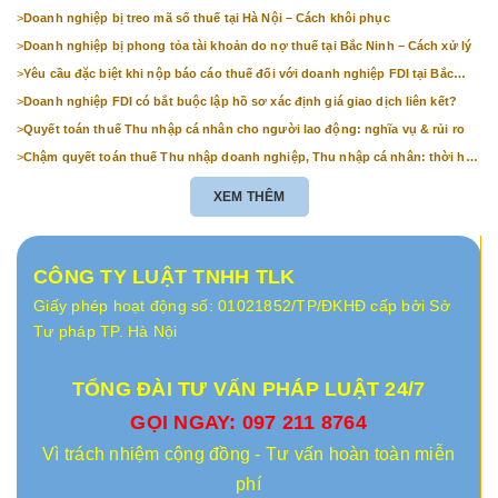
>
Doanh nghiệp bị treo mã số thuế tại Hà Nội – Cách khôi phục
>
Doanh nghiệp bị phong tỏa tài khoản do nợ thuế tại Bắc Ninh – Cách xử lý
>
Yêu cầu đặc biệt khi nộp báo cáo thuế đối với doanh nghiệp FDI tại Bắc
Ninh
>
Doanh nghiệp FDI có bắt buộc lập hồ sơ xác định giá giao dịch liên kết?
>
Quyết toán thuế Thu nhập cá nhân cho người lao động: nghĩa vụ & rủi ro
>
Chậm quyết toán thuế Thu nhập doanh nghiệp, Thu nhập cá nhân: thời hạn
& mức phạt
XEM THÊM
CÔNG TY LUẬT TNHH TLK
Giấy phép hoạt động số: 01021852/TP/ĐKHĐ cấp bởi Sở
Tư pháp TP. Hà Nội
TỔNG ĐÀI TƯ VẤN PHÁP LUẬT 24/7
GỌI NGAY: 097 211 8764
Vì trách nhiệm cộng đồng - Tư vấn hoàn toàn miễn
phí