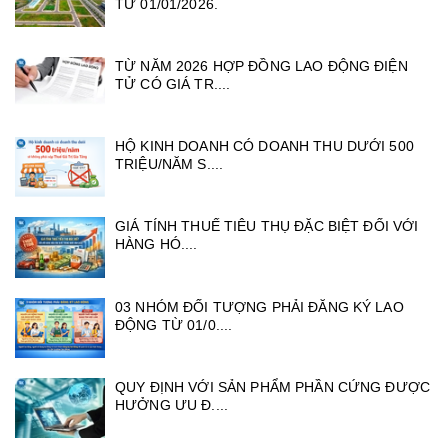
TỪ 01/01/2026.
TỪ NĂM 2026 HỢP ĐỒNG LAO ĐỘNG ĐIỆN
TỬ CÓ GIÁ TR....
HỘ KINH DOANH CÓ DOANH THU DƯỚI 500
TRIỆU/NĂM S....
GIÁ TÍNH THUẾ TIÊU THỤ ĐẶC BIỆT ĐỐI VỚI
HÀNG HÓ....
03 NHÓM ĐỐI TƯỢNG PHẢI ĐĂNG KÝ LAO
ĐỘNG TỪ 01/0....
QUY ĐỊNH VỚI SẢN PHẨM PHẦN CỨNG ĐƯỢC
HƯỞNG ƯU Đ....