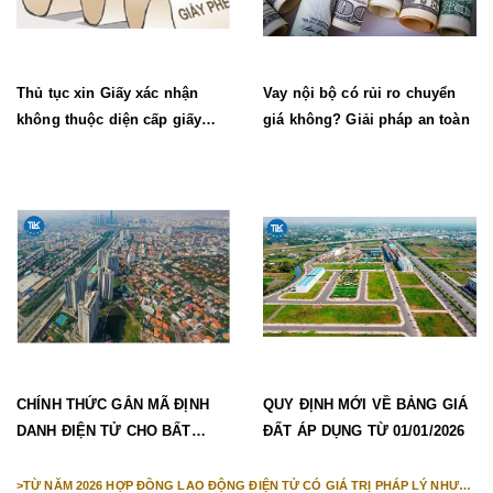
Thủ tục xin Giấy xác nhận
Vay nội bộ có rủi ro chuyển
không thuộc diện cấp giấy
giá không? Giải pháp an toàn
phép lao động mới nhất
CHÍNH THỨC GẮN MÃ ĐỊNH
QUY ĐỊNH MỚI VỀ BẢNG GIÁ
DANH ĐIỆN TỬ CHO BẤT
ĐẤT ÁP DỤNG TỪ 01/01/2026
ĐỘNG SẢN TỪ 1/3/2026
>
TỪ NĂM 2026 HỢP ĐỒNG LAO ĐỘNG ĐIỆN TỬ CÓ GIÁ TRỊ PHÁP LÝ NHƯ