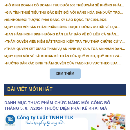
VĂN BẢN GIẤY
>
HỘ KINH DOANH CÓ DOANH THU DƯỚI 500 TRIỆU/NĂM SẼ KHÔNG PHẢI
NỘP THUẾ GIÁ TRỊ GIA TĂNG
>
GIÁ TÍNH THUẾ TIÊU THỤ ĐẶC BIỆT ĐỐI VỚI HÀNG HÓA SẢN XUẤT TRONG
NƯỚC NĂM 2026
>
03 NHÓM ĐỐI TƯỢNG PHẢI ĐĂNG KÝ LAO ĐỘNG TỪ 01/01/2026
>
QUY ĐỊNH VỚI SẢN PHẨM PHẦN CỨNG ĐƯỢC HƯỞNG ƯU ĐÃI VỀ LỰA
CHỌN NHÀ THẦU TỪ 01/01/2026
>
BAN HÀNH NGHỊ ĐỊNH HƯỚNG DẪN LUẬT BẢO VỆ DỮ LIỆU CÁ NHÂN
TRƯỚC 01/01/2026
>
THẨM QUYỀN VIỆN KIỂM SÁT TRONG KIỂM TRA THU THẬP CHỨNG CỨ VỤ
ÁN DÂN SỰ CÔNG ÍCH
>
THẨM QUYỀN XÉT XỬ SƠ THẨM VỤ ÁN HÌNH SỰ CỦA TÒA ÁN NHÂN DÂN
CẤP TỈNH TỪ NĂM 2026
>
QUY ĐỊNH MỚI VỀ TÀI KHOẢN KẾ TOÁN CỦA QUỸ BHXH, QUỸ BHXH VÀ
QUỸ BHTN TỪ 01/01/2026
>
HƯỚNG DẪN XÁC ĐỊNH THẨM QUYỀN CỦA TAND KHU VỰC THEO LỰA
CHỌN CỦA NGƯỜI KHỞI KIỆN
XEM THÊM
BÀI VIẾT MỚI NHẤT
DANH MỤC THỰC PHẨM CHỨC NĂNG MỚI CÔNG BỐ
THÁNG 5, 6, 7/2024 THUỘC DIỆN PHẢI KÊ KHAI GIÁ