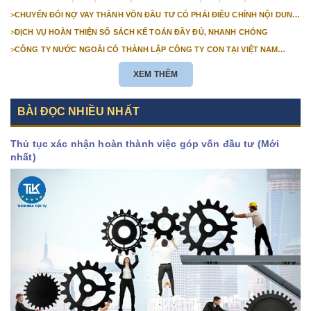
>
CHUYỂN ĐỔI NỢ VAY THÀNH VỐN ĐẦU TƯ CÓ PHẢI ĐIỀU CHỈNH NỘI DUNG
GIẤY CHỨNG NHẬN ĐĂNG KÝ ĐẦU TƯ KHÔNG?
>
DỊCH VỤ HOÀN THIỆN SỔ SÁCH KẾ TOÁN ĐẦY ĐỦ, NHANH CHÓNG
>
CÔNG TY NƯỚC NGOÀI CÓ THÀNH LẬP CÔNG TY CON TẠI VIỆT NAM
ĐƯỢC KHÔNG? NHỮNG ĐIỀU KIỆN ĐỂ CÔNG TY NƯỚC NGOÀI THÀNH LẬP
CÔNG TY CON TẠI VIỆT NAM?
XEM THÊM
BÀI ĐỌC NHIỀU NHẤT
Thủ tục xác nhận hoàn thành việc góp vốn đầu tư (Mới
nhất)