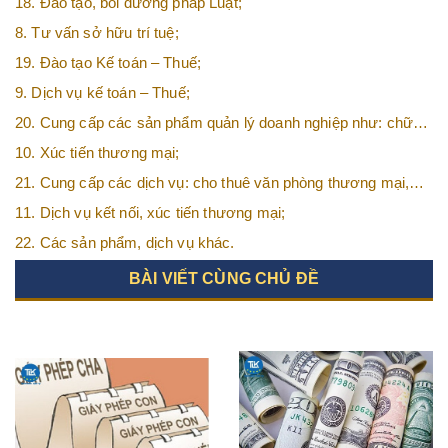
18. Đào tạo, bồi dưỡng pháp Luật;
8. Tư vấn sở hữu trí tuệ;
19. Đào tạo Kế toán – Thuế;
9. Dịch vụ kế toán – Thuế;
20. Cung cấp các sản phẩm quản lý doanh nghiệp như: chữ
ký số, hóa đơn điện tử, BHXH,…vv
10. Xúc tiến thương mại;
21. Cung cấp các dịch vụ: cho thuê văn phòng thương mại,
văn phòng ảo, văn phòng chia sẻ…vv
11. Dịch vụ kết nối, xúc tiến thương mại;
22. Các sản phẩm, dịch vụ khác.
BÀI VIẾT CÙNG CHỦ ĐỀ