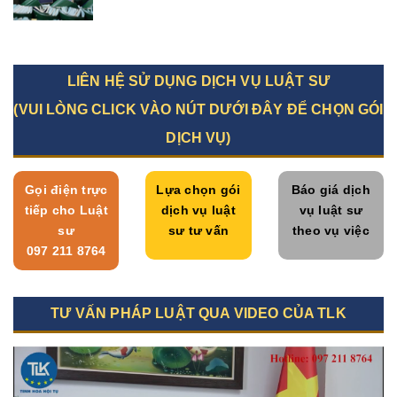
LIÊN HỆ SỬ DỤNG DỊCH VỤ LUẬT SƯ
(VUI LÒNG CLICK VÀO NÚT DƯỚI ĐÂY ĐỂ CHỌN GÓI
DỊCH VỤ)
Gọi điện trực
Lựa chọn gói
Báo giá dịch
tiếp cho Luật
dịch vụ luật
vụ luật sư
sư
sư tư vấn
theo vụ việc
097 211 8764
TƯ VẤN PHÁP LUẬT QUA VIDEO CỦA TLK