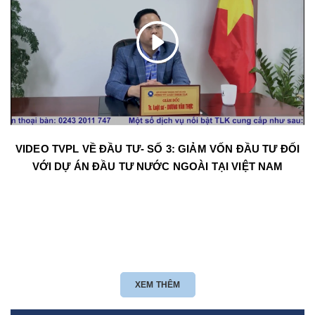
VIDEO TVPL VỀ ĐẦU TƯ- SỐ 3: GIẢM VỐN ĐẦU TƯ ĐỐI
VỚI DỰ ÁN ĐẦU TƯ NƯỚC NGOÀI TẠI VIỆT NAM
XEM THÊM