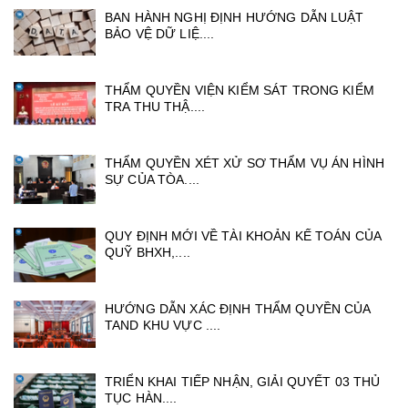
BAN HÀNH NGHỊ ĐỊNH HƯỚNG DẪN LUẬT
BẢO VỆ DỮ LIỆ....
THẨM QUYỀN VIỆN KIỂM SÁT TRONG KIỂM
TRA THU THẬ....
THẨM QUYỀN XÉT XỬ SƠ THẨM VỤ ÁN HÌNH
SỰ CỦA TÒA....
QUY ĐỊNH MỚI VỀ TÀI KHOẢN KẾ TOÁN CỦA
QUỸ BHXH,....
HƯỚNG DẪN XÁC ĐỊNH THẨM QUYỀN CỦA
TAND KHU VỰC ....
TRIỂN KHAI TIẾP NHẬN, GIẢI QUYẾT 03 THỦ
TỤC HÀN....