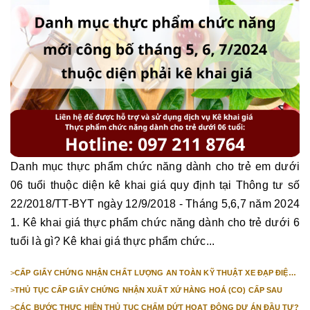
Danh mục thực phẩm chức năng dành cho trẻ em dưới
06 tuổi thuộc diện kê khai giá quy định tại Thông tư số
22/2018/TT-BYT ngày 12/9/2018 - Tháng 5,6,7 năm 2024
1. Kê khai giá thực phẩm chức năng dành cho trẻ dưới 6
tuổi là gì? Kê khai giá thực phẩm chức...
>
CẤP GIẤY CHỨNG NHẬN CHẤT LƯỢNG AN TOÀN KỸ THUẬT XE ĐẠP ĐIỆN
NHẬP KHẨU
>
THỦ TỤC CẤP GIẤY CHỨNG NHẬN XUẤT XỨ HÀNG HOÁ (CO) CẤP SAU
>
CÁC BƯỚC THỰC HIỆN THỦ TỤC CHẤM DỨT HOẠT ĐỘNG DỰ ÁN ĐẦU TƯ?