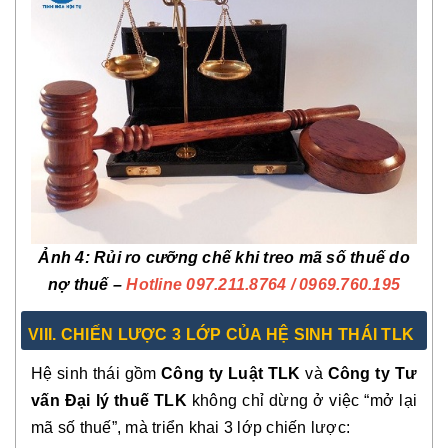
Ảnh 4: Rủi ro cưỡng chế khi treo mã số thuế do
nợ thuế –
Hotline 097.211.8764
/ 0969.760.195
VIII. CHIẾN LƯỢC 3 LỚP CỦA HỆ SINH THÁI TLK
Hệ sinh thái gồm
Công ty Luật TLK
và
Công ty Tư
vấn Đại lý thuế TLK
không chỉ dừng ở việc “mở lại
mã số thuế”, mà triển khai 3 lớp chiến lược: