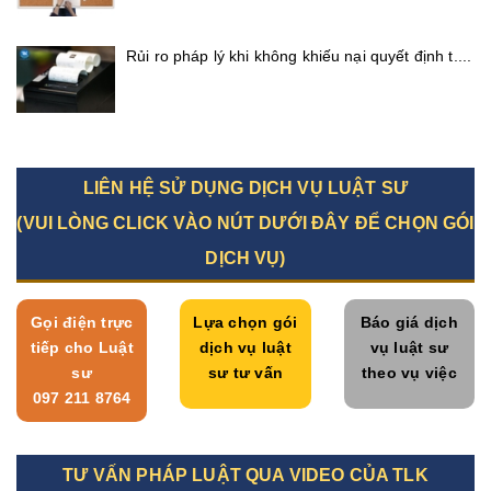
Rủi ro pháp lý khi không khiếu nại quyết định t....
LIÊN HỆ SỬ DỤNG DỊCH VỤ LUẬT SƯ
(VUI LÒNG CLICK VÀO NÚT DƯỚI ĐÂY ĐỂ CHỌN GÓI
DỊCH VỤ)
Gọi điện trực
Lựa chọn gói
Báo giá dịch
tiếp cho Luật
dịch vụ luật
vụ luật sư
sư
sư tư vấn
theo vụ việc
097 211 8764
TƯ VẤN PHÁP LUẬT QUA VIDEO CỦA TLK