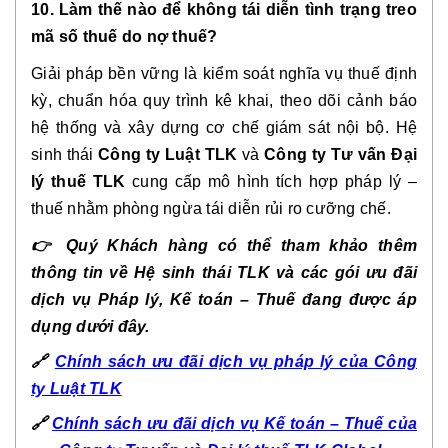
10. Làm thế nào để không tái diễn tình trạng treo
mã số thuế do nợ thuế?
Giải pháp bền vững là kiểm soát nghĩa vụ thuế định
kỳ, chuẩn hóa quy trình kê khai, theo dõi cảnh báo
hệ thống và xây dựng cơ chế giám sát nội bộ. Hệ
sinh thái
Công ty Luật TLK
và
Công ty Tư vấn Đại
lý thuế TLK
cung cấp mô hình tích hợp pháp lý –
thuế nhằm phòng ngừa tái diễn rủi ro cưỡng chế.
👉
Quý Khách hàng có thể tham khảo thêm
thông tin về Hệ sinh thái TLK và các gói ưu đãi
dịch vụ Pháp lý, Kế toán – Thuế đang được áp
dụng dưới đây.
🔗
Chính sách ưu đãi dịch vụ pháp lý của Công
ty Luật TLK
🔗
Chính sách ưu đãi dịch vụ Kế toán – Thuế của