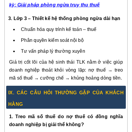
kỳ: Giải pháp phòng ngừa truy thu thuế
3. Lớp 3 – Thiết kế hệ thống phòng ngừa dài hạn
Chuẩn hóa quy trình kế toán – thuế
Phân quyền kiểm soát nội bộ
Tư vấn pháp lý thường xuyên
Giá trị cốt lõi của hệ sinh thái TLK nằm ở việc giúp
doanh nghiệp thoát khỏi vòng lặp: nợ thuế → treo
mã số thuế → cưỡng chế → khủng hoảng dòng tiền.
IX. CÁC CÂU HỎI THƯỜNG GẶP CỦA KHÁCH
HÀNG
1. Treo mã số thuế do nợ thuế có đồng nghĩa
doanh nghiệp bị giải thể không?