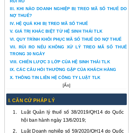
RỦI RO
III. KHI NÀO DOANH NGHIỆP BỊ TREO MÃ SỐ THUẾ DO
NỢ THUẾ?
IV. HỆ QUẢ KHI BỊ TREO MÃ SỐ THUẾ
V. GIÁ TRỊ KHÁC BIỆT TỪ HỆ SINH THÁI TLK
VI. QUY TRÌNH KHÔI PHỤC MÃ SỐ THUẾ DO NỢ THUẾ
VII. RỦI RO NẾU KHÔNG XỬ LÝ TREO MÃ SỐ THUẾ
TRONG 30 NGÀY
VIII. CHIẾN LƯỢC 3 LỚP CỦA HỆ SINH THÁI TLK
IX. CÁC CÂU HỎI THƯỜNG GẶP CỦA KHÁCH HÀNG
X. THÔNG TIN LIÊN HỆ CÔNG TY LUẬT TLK
[
Ẩn
]
I. CĂN CỨ PHÁP LÝ
Luật Quản lý thuế số 38/2019/QH14 do Quốc
hội ban hành ngày 13/6/2019;
Luật Doanh nghiệp số 59/2020/QH14 do Quốc