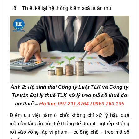
Thiết kế lại hệ thống kiểm soát tuân thủ
Ảnh 2: Hệ sinh thái Công ty Luật TLK và Công ty
Tư vấn Đại lý thuế TLK xử lý treo mã số thuế do
nợ thuế –
Hotline 097.211.8764
/ 0969.760.195
Điểm ưu việt nằm ở chỗ: không chỉ xử lý hậu quả
mà còn tái cấu trúc hệ thống để doanh nghiệp không
rơi vào vòng lặp vi phạm – cưỡng chế – treo mã số