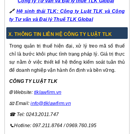
Công ty Tư vấn và Đại lý thuế TLK Global
🔗
Hệ sinh thái TLK: Công ty Luật TLK và Công
ty Tư vấn và Đại lý Thuế TLK Global
X. THÔNG TIN LIÊN HỆ CÔNG TY LUẬT TLK
Trong quản trị thuế hiện đại, xử lý treo mã số thuế
chỉ là bước khôi phục tình trạng pháp lý. Giá trị thực
sự nằm ở việc thiết kế hệ thống kiểm soát tuân thủ
để doanh nghiệp vận hành ổn định và bền vững.
CÔNG TY LUẬT TLK
🌐 Website:
tlklawfirm.vn
📧 Email:
info@tlklawfirm.vn
☎ Tel: 0243.2011.747
📞Hotline: 097.211.8764 / 0969.760.195