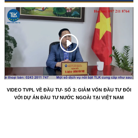
VIDEO TVPL VỀ ĐẦU TƯ- SỐ 3: GIẢM VỐN ĐẦU TƯ ĐỐI
VỚI DỰ ÁN ĐẦU TƯ NƯỚC NGOÀI TẠI VIỆT NAM