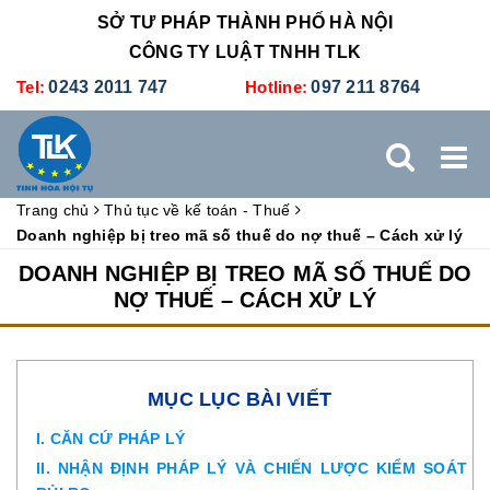
SỞ TƯ PHÁP THÀNH PHỐ HÀ NỘI
CÔNG TY LUẬT TNHH TLK
Tel:
0243 2011 747
Hotline:
097 211 8764
Trang chủ
Thủ tục về kế toán - Thuế
TRANG CHỦ
GIỚI THIỆU
DỊCH VỤ PHÁP LÝ
Doanh nghiệp bị treo mã số thuế do nợ thuế – Cách xử lý
DOANH NGHIỆP BỊ TREO MÃ SỐ THUẾ DO
DỊCH VỤ KẾ TOÁN - THUẾ
XÚC TIẾN THƯƠNG MẠI
NỢ THUẾ – CÁCH XỬ LÝ
BẢNG GIÁ
ĐÀO TẠO
TUYỂN DỤNG
LIÊN HỆ
MỤC LỤC BÀI VIẾT
I. CĂN CỨ PHÁP LÝ
II. NHẬN ĐỊNH PHÁP LÝ VÀ CHIẾN LƯỢC KIỂM SOÁT