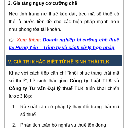
3. Gia tăng nguy cơ cưỡng chế
Nếu tình trạng nợ thuế kéo dài, treo mã số thuế có
thể là bước tiền đề cho các biện pháp mạnh hơn
như phong tỏa tài khoản.
👉
Xem thêm:
Doanh nghiệp bị cưỡng chế thuế
tại Hưng Yên – Trình tự và cách xử lý hợp pháp
V. GIÁ TRỊ KHÁC BIỆT TỪ HỆ SINH THÁI TLK
Khác với cách tiếp cận chỉ “khôi phục trạng thái mã
số thuế”, hệ sinh thái gồm
Công ty Luật TLK
và
Công ty Tư vấn Đại lý thuế TLK
triển khai chiến
lược 3 lớp:
Rà soát căn cứ pháp lý thay đổi trạng thái mã
số thuế
Phân tích toàn bộ nghĩa vụ thuế tồn đọng