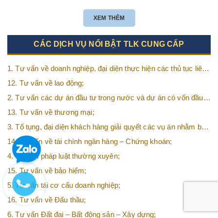
XEM THÊM
CÁC DỊCH VỤ NỔI BẬT TLK CUNG CẤP
1. Tư vấn về doanh nghiệp, đại diện thực hiện các thủ tục liên
quan tới doanh nghiệp;
12. Tư vấn về lao động;
2. Tư vấn các dự án đầu tư trong nước và dự án có vốn đầu
tư nước ngoài (FDI);
13. Tư vấn về thương mại;
3. Tố tụng, đại diện khách hàng giải quyết các vụ án nhằm bảo
vệ tối đa các quyền và lợi ích của khách hàng;
14. Tư vấn về tài chính ngân hàng – Chứng khoán;
4. Tư vấn pháp luật thường xuyên;
15. Tư vấn về bảo hiểm;
5. Tư vấn tái cơ cấu doanh nghiệp;
16. Tư vấn về Đấu thầu;
6. Tư vấn Đất đai – Bất động sản – Xây dựng;