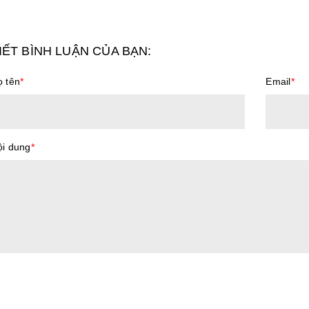
IẾT BÌNH LUẬN CỦA BẠN:
 tên
*
Email
*
ội dung
*