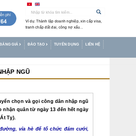
Ví dụ: Thành lập doanh nghiệp, xin cấp visa,
tranh chấp đất đai, công nợ xấu...
BẢNG GIÁ
ĐÀO TẠO
TUYỂN DỤNG
LIÊN HỆ
NHẬP NGŨ
uyển chọn và gọi công dân nhập ngũ
ao nhận quân từ ngày 13 đến hết ngày
Ất Tỵ).
đường, vỉa hè để tổ chức đám cưới,