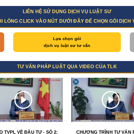
LIÊN HỆ SỬ DỤNG DỊCH VỤ LUẬT SƯ
UI LÒNG CLICK VÀO NÚT DƯỚI ĐÂY ĐỂ CHỌN GÓI DỊCH 
Lựa chọn gói
dịch vụ luật sư tư vấn
TƯ VẤN PHÁP LUẬT QUA VIDEO CỦA TLK
O TVPL VỀ ĐẦU TƯ - SỐ 2:
CHƯƠNG TRÌNH TƯ VẤN 