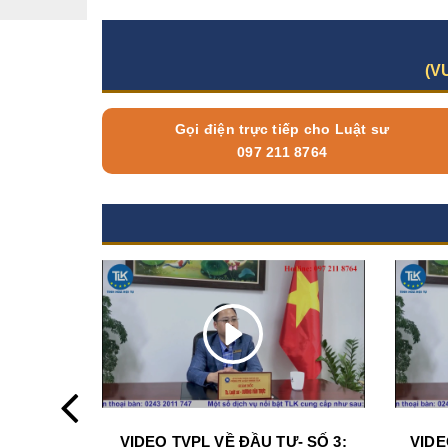
(V
Gọi điện trực tiếp cho Luật sư
097 211 8764
VIDEO TVPL VỀ ĐẦU TƯ- SỐ 3:
VIDE