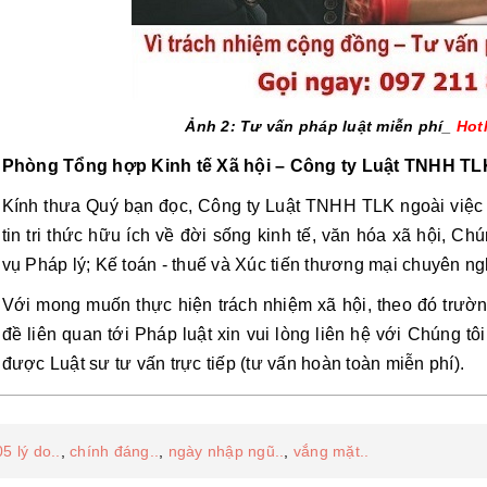
Ảnh 2: Tư vấn pháp luật miễn phí_
Hot
Phòng Tổng hợp Kinh tế Xã hội – Công ty Luật TNHH TL
Kính thưa Quý bạn đọc, Công ty Luật TNHH TLK ngoài việc
tin tri thức hữu ích về đời sống kinh tế, văn hóa xã hội, Ch
vụ Pháp lý; Kế toán - thuế và Xúc tiến thương mại chuyên n
Với mong muốn thực hiện trách nhiệm xã hội, theo đó trườ
đề liên quan tới Pháp luật xin vui lòng liên hệ với Chúng tô
được Luật sư tư vấn trực tiếp (tư vấn hoàn toàn miễn phí).
05 lý do..
,
chính đáng..
,
ngày nhập ngũ..
,
vắng mặt..