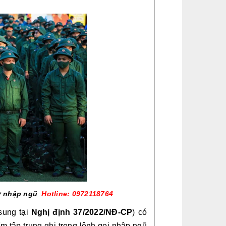
y nhập ngũ_
Hotline: 0972118764
sung tại
Nghị định 37/2022/NĐ-CP
) có
m tập trung ghi trong lệnh gọi nhập ngũ