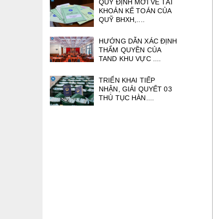
QUY ĐỊNH MỚI VỀ TÀI
KHOẢN KẾ TOÁN CỦA
QUỸ BHXH,....
HƯỚNG DẪN XÁC ĐỊNH
THẨM QUYỀN CỦA
TAND KHU VỰC ....
TRIỂN KHAI TIẾP
NHẬN, GIẢI QUYẾT 03
THỦ TỤC HÀN....