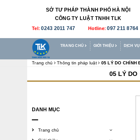
SỞ TƯ PHÁP THÀNH PHỐ HÀ NỘI
CÔNG TY LUẬT TNHH TLK
Tel:
0243 2011 747
Hotline:
097 211 8764
TRANG CHỦ
GIỚI THIỆU
DỊCH VỤ
Trang chủ
Thông tin pháp luật
05 LÝ DO CHÍNH
05 LÝ D
DANH MỤC
Trang chủ