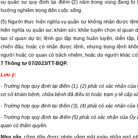
vụ quân sự quy định tại điểm (2) nằm trong vùng đang bị 
hưởng nghiêm trọng đến cuộc sống.
(5) Người thực hiện nghĩa vụ quân sự không nhận được lện
hiện nghĩa vụ quân sự; khám sức khỏe tuyển chọn sĩ quan dự
tạo sĩ quan dự bị; lệnh gọi tập trung huấn luyện, diễn tập
chiến đấu; hoặc có nhận được lệnh, nhưng trong lệnh không
người hoặc cơ quan có trách nhiệm, hoặc do người khác có 
7 Thông tư 07/2023/TT-BQP.
Lưu ý:
- Trường hợp quy định tại điểm (1), (2) phải có xác nhận củ
cơ sở khám bệnh, chữa bệnh đã điều trị hoặc trạm y tế cấp xã
- Trường hợp quy định tại điểm (3), (4) phải có xác nhận của
- Trường hợp quy định tại điểm (5) phải có xác nhận của Ủy
quan có thẩm quyền.
Như vậy,
công dân được phép vắng mặt ngày nhập ngũ nếu