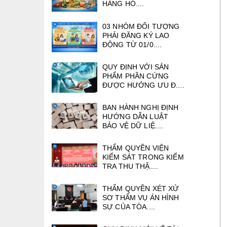
HÀNG HÓ....
03 NHÓM ĐỐI TƯỢNG
PHẢI ĐĂNG KÝ LAO
ĐỘNG TỪ 01/0....
QUY ĐỊNH VỚI SẢN
PHẨM PHẦN CỨNG
ĐƯỢC HƯỞNG ƯU Đ....
BAN HÀNH NGHỊ ĐỊNH
HƯỚNG DẪN LUẬT
BẢO VỆ DỮ LIỆ....
THẨM QUYỀN VIỆN
KIỂM SÁT TRONG KIỂM
TRA THU THẬ....
THẨM QUYỀN XÉT XỬ
SƠ THẨM VỤ ÁN HÌNH
SỰ CỦA TÒA....