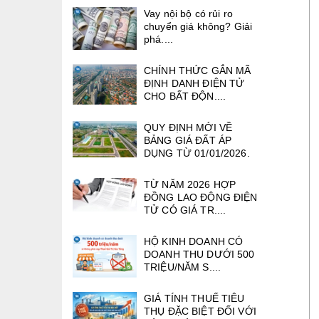
Vay nội bộ có rủi ro
chuyển giá không? Giải
phá....
CHÍNH THỨC GẮN MÃ
ĐỊNH DANH ĐIỆN TỬ
CHO BẤT ĐỘN....
QUY ĐỊNH MỚI VỀ
BẢNG GIÁ ĐẤT ÁP
DỤNG TỪ 01/01/2026.
TỪ NĂM 2026 HỢP
ĐỒNG LAO ĐỘNG ĐIỆN
TỬ CÓ GIÁ TR....
HỘ KINH DOANH CÓ
DOANH THU DƯỚI 500
TRIỆU/NĂM S....
GIÁ TÍNH THUẾ TIÊU
THỤ ĐẶC BIỆT ĐỐI VỚI