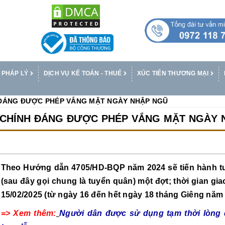
 PHÁP LÝ
DỊCH VỤ KẾ TOÁN - THUẾ
XÚC TIẾN THƯƠNG MẠI
 ĐÁNG ĐƯỢC PHÉP VẮNG MẶT NGÀY NHẬP NGŨ
O CHÍNH ĐÁNG ĐƯỢC PHÉP VẮNG MẶT NGÀY 
Theo Hướng dẫn 4705/HD-BQP năm 2024 sẽ tiến hành t
(sau đây gọi chung là tuyển quân) một đợt; thời gian gi
15/02/2025 (từ ngày 16 đến hết ngày 18 tháng Giêng năm 
=> Xem thêm:
Người dân được sử dụng tạm thời lòng 