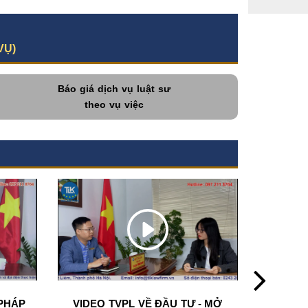
VỤ)
Báo giá dịch vụ luật sư
theo vụ việc
PHÁP
VIDEO TVPL VỀ ĐẦU TƯ - MỞ
CHƯƠN