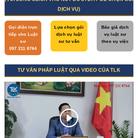
DỊCH VỤ)
Gọi điện trực
Lựa chọn gói
Báo giá dịch
tiếp cho Luật
dịch vụ luật
vụ luật sư
sư
sư tư vấn
theo vụ việc
097 211 8764
TƯ VẤN PHÁP LUẬT QUA VIDEO CỦA TLK