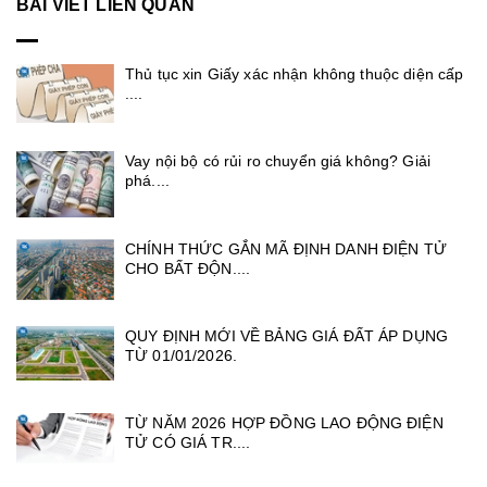
BÀI VIẾT LIÊN QUAN
Thủ tục xin Giấy xác nhận không thuộc diện cấp
....
Vay nội bộ có rủi ro chuyển giá không? Giải
phá....
CHÍNH THỨC GẮN MÃ ĐỊNH DANH ĐIỆN TỬ
CHO BẤT ĐỘN....
QUY ĐỊNH MỚI VỀ BẢNG GIÁ ĐẤT ÁP DỤNG
TỪ 01/01/2026.
TỪ NĂM 2026 HỢP ĐỒNG LAO ĐỘNG ĐIỆN
TỬ CÓ GIÁ TR....