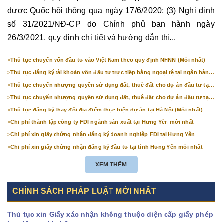
được Quốc hội thông qua ngày 17/6/2020; (3) Nghị định
số 31/2021/NĐ-CP do Chính phủ ban hành ngày
26/3/2021, quy định chi tiết và hướng dẫn thi...
>
Thủ tục chuyển vốn đầu tư vào Việt Nam theo quy định NHNN (Mới nhất)
>
Thủ tục đăng ký tài khoản vốn đầu tư trực tiếp bằng ngoại tệ tại ngân hàng
(mới nhất)
>
Thủ tục chuyển nhượng quyền sử dụng đất, thuê đất cho dự án đầu tư tại
Bắc Ninh (mới nhất)
>
Thủ tục chuyển nhượng quyền sử dụng đất, thuê đất cho dự án đầu tư tại
Hà Nội (mới nhất)
>
Thủ tục đăng ký thay đổi địa điểm thực hiện dự án tại Hà Nội (Mới nhất)
>
Chi phí thành lập công ty FDI ngành sản xuất tại Hưng Yên mới nhất
>
Chi phí xin giấy chứng nhận đăng ký doanh nghiệp FDI tại Hưng Yên
>
Chi phí xin giấy chứng nhận đăng ký đầu tư tại tỉnh Hưng Yên mới nhất
XEM THÊM
CHÍNH SÁCH PHÁP LUẬT MỚI NHẤT
Thủ tục xin Giấy xác nhận không thuộc diện cấp giấy phép