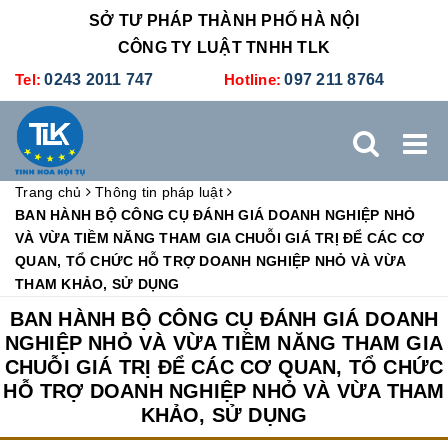
SỞ TƯ PHÁP THÀNH PHỐ HÀ NỘI
CÔNG TY LUẬT TNHH TLK
Tel:
0243 2011 747
Hotline:
097 211 8764
Trang chủ
Thông tin pháp luật
TRANG CHỦ
GIỚI THIỆU
DỊCH VỤ PHÁP LÝ
BAN HÀNH BỘ CÔNG CỤ ĐÁNH GIÁ DOANH NGHIỆP NHỎ
VÀ VỪA TIỀM NĂNG THAM GIA CHUỖI GIÁ TRỊ ĐỂ CÁC CƠ
QUAN, TỔ CHỨC HỖ TRỢ DOANH NGHIỆP NHỎ VÀ VỪA
DỊCH VỤ KẾ TOÁN - THUẾ
XÚC TIẾN THƯƠNG MẠI
THAM KHẢO, SỬ DỤNG
BAN HÀNH BỘ CÔNG CỤ ĐÁNH GIÁ DOANH
BẢNG GIÁ
ĐÀO TẠO
TUYỂN DỤNG
LIÊN HỆ
NGHIỆP NHỎ VÀ VỪA TIỀM NĂNG THAM GIA
CHUỖI GIÁ TRỊ ĐỂ CÁC CƠ QUAN, TỔ CHỨC
HỖ TRỢ DOANH NGHIỆP NHỎ VÀ VỪA THAM
KHẢO, SỬ DỤNG