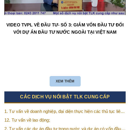
VIDEO TVPL VỀ ĐẦU TƯ- SỐ 3: GIẢM VỐN ĐẦU TƯ ĐỐI
VỚI DỰ ÁN ĐẦU TƯ NƯỚC NGOÀI TẠI VIỆT NAM
XEM THÊM
CÁC DỊCH VỤ NỔI BẬT TLK CUNG CẤP
1. Tư vấn về doanh nghiệp, đại diện thực hiện các thủ tục liên
quan tới doanh nghiệp;
12. Tư vấn về lao động;
2. Tư vấn các dự án đầu tư trong nước và dự án có vốn đầu