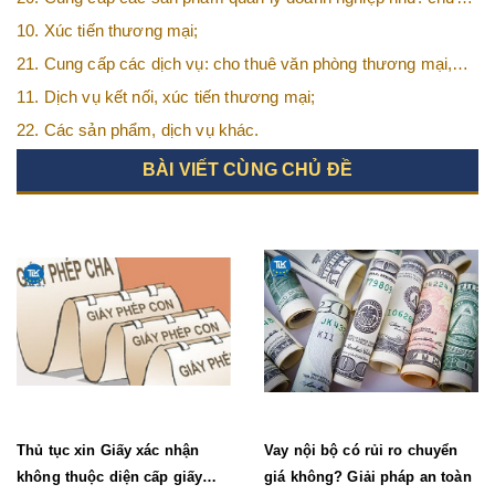
ký số, hóa đơn điện tử, BHXH,…vv
10. Xúc tiến thương mại;
21. Cung cấp các dịch vụ: cho thuê văn phòng thương mại,
văn phòng ảo, văn phòng chia sẻ…vv
11. Dịch vụ kết nối, xúc tiến thương mại;
22. Các sản phẩm, dịch vụ khác.
BÀI VIẾT CÙNG CHỦ ĐỀ
Thủ tục xin Giấy xác nhận
Vay nội bộ có rủi ro chuyển
không thuộc diện cấp giấy
giá không? Giải pháp an toàn