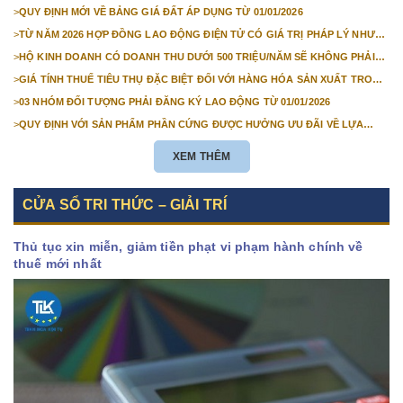
1/3/2026
>
QUY ĐỊNH MỚI VỀ BẢNG GIÁ ĐẤT ÁP DỤNG TỪ 01/01/2026
>
TỪ NĂM 2026 HỢP ĐỒNG LAO ĐỘNG ĐIỆN TỬ CÓ GIÁ TRỊ PHÁP LÝ NHƯ
VĂN BẢN GIẤY
>
HỘ KINH DOANH CÓ DOANH THU DƯỚI 500 TRIỆU/NĂM SẼ KHÔNG PHẢI
NỘP THUẾ GIÁ TRỊ GIA TĂNG
>
GIÁ TÍNH THUẾ TIÊU THỤ ĐẶC BIỆT ĐỐI VỚI HÀNG HÓA SẢN XUẤT TRONG
NƯỚC NĂM 2026
>
03 NHÓM ĐỐI TƯỢNG PHẢI ĐĂNG KÝ LAO ĐỘNG TỪ 01/01/2026
>
QUY ĐỊNH VỚI SẢN PHẨM PHẦN CỨNG ĐƯỢC HƯỞNG ƯU ĐÃI VỀ LỰA
CHỌN NHÀ THẦU TỪ 01/01/2026
XEM THÊM
CỬA SỔ TRI THỨC – GIẢI TRÍ
Thủ tục xin miễn, giảm tiền phạt vi phạm hành chính về
thuế mới nhất