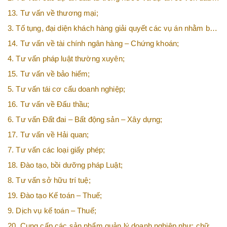
tư nước ngoài (FDI);
13. Tư vấn về thương mại;
3. Tố tụng, đại diện khách hàng giải quyết các vụ án nhằm bảo
vệ tối đa các quyền và lợi ích của khách hàng;
14. Tư vấn về tài chính ngân hàng – Chứng khoán;
4. Tư vấn pháp luật thường xuyên;
15. Tư vấn về bảo hiểm;
5. Tư vấn tái cơ cấu doanh nghiệp;
16. Tư vấn về Đấu thầu;
6. Tư vấn Đất đai – Bất động sản – Xây dựng;
17. Tư vấn về Hải quan;
7. Tư vấn các loại giấy phép;
18. Đào tạo, bồi dưỡng pháp Luật;
8. Tư vấn sở hữu trí tuệ;
19. Đào tạo Kế toán – Thuế;
9. Dịch vụ kế toán – Thuế;
20. Cung cấp các sản phẩm quản lý doanh nghiệp như: chữ