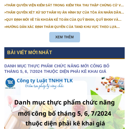
TRƯỚC 01/01/2026
>
THẨM QUYỀN VIỆN KIỂM SÁT TRONG KIỂM TRA THU THẬP CHỨNG CỨ VỤ
ÁN DÂN SỰ CÔNG ÍCH
>
THẨM QUYỀN XÉT XỬ SƠ THẨM VỤ ÁN HÌNH SỰ CỦA TÒA ÁN NHÂN DÂN
CẤP TỈNH TỪ NĂM 2026
>
QUY ĐỊNH MỚI VỀ TÀI KHOẢN KẾ TOÁN CỦA QUỸ BHXH, QUỸ BHXH VÀ
QUỸ BHTN TỪ 01/01/2026
>
HƯỚNG DẪN XÁC ĐỊNH THẨM QUYỀN CỦA TAND KHU VỰC THEO LỰA
CHỌN CỦA NGƯỜI KHỞI KIỆN
XEM THÊM
BÀI VIẾT MỚI NHẤT
DANH MỤC THỰC PHẨM CHỨC NĂNG MỚI CÔNG BỐ
THÁNG 5, 6, 7/2024 THUỘC DIỆN PHẢI KÊ KHAI GIÁ