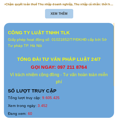
>
Chậm quyết toán thuế Thu nhập doanh nghiệp, Thu nhập cá nhân: thời hạn
& mức phạt
XEM THÊM
CÔNG TY LUẬT TNHH TLK
Giấy phép hoạt động số: 01021852/TP/ĐKHĐ cấp bởi Sở
Tư pháp TP. Hà Nội
TỔNG ĐÀI TƯ VẤN PHÁP LUẬT 24/7
GỌI NGAY: 097 211 8764
Vì trách nhiệm cộng đồng - Tư vấn hoàn toàn miễn
phí
SỐ LƯỢT TRUY CẬP
Tổng lượt truy cập:
9.605.425
Xem trong ngày:
3.452
Đang xem:
60