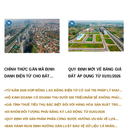
phép lao động mới nhất
CHÍNH THỨC GẮN MÃ ĐỊNH
QUY ĐỊNH MỚI VỀ BẢNG GIÁ
DANH ĐIỆN TỬ CHO BẤT
ĐẤT ÁP DỤNG TỪ 01/01/2026
ĐỘNG SẢN TỪ 1/3/2026
>
TỪ NĂM 2026 HỢP ĐỒNG LAO ĐỘNG ĐIỆN TỬ CÓ GIÁ TRỊ PHÁP LÝ NHƯ
VĂN BẢN GIẤY
>
HỘ KINH DOANH CÓ DOANH THU DƯỚI 500 TRIỆU/NĂM SẼ KHÔNG PHẢI
NỘP THUẾ GIÁ TRỊ GIA TĂNG
>
GIÁ TÍNH THUẾ TIÊU THỤ ĐẶC BIỆT ĐỐI VỚI HÀNG HÓA SẢN XUẤT TRONG
NƯỚC NĂM 2026
>
03 NHÓM ĐỐI TƯỢNG PHẢI ĐĂNG KÝ LAO ĐỘNG TỪ 01/01/2026
>
QUY ĐỊNH VỚI SẢN PHẨM PHẦN CỨNG ĐƯỢC HƯỞNG ƯU ĐÃI VỀ LỰA
CHỌN NHÀ THẦU TỪ 01/01/2026
>
BAN HÀNH NGHỊ ĐỊNH HƯỚNG DẪN LUẬT BẢO VỆ DỮ LIỆU CÁ NHÂN