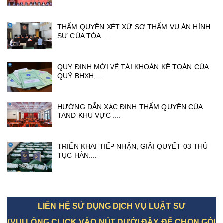
THẨM QUYỀN XÉT XỬ SƠ THẨM VỤ ÁN HÌNH
SỰ CỦA TÒA....
QUY ĐỊNH MỚI VỀ TÀI KHOẢN KẾ TOÁN CỦA
QUỸ BHXH,....
HƯỚNG DẪN XÁC ĐỊNH THẨM QUYỀN CỦA
TAND KHU VỰC ....
TRIỂN KHAI TIẾP NHẬN, GIẢI QUYẾT 03 THỦ
TỤC HÀN....
LIÊN HỆ SỬ DỤNG DỊCH VỤ LUẬT SƯ
(VUI LÒNG CLICK VÀO NÚT DƯỚI ĐÂY ĐỂ CHỌN GÓI