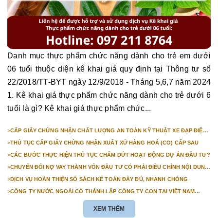
Danh mục thực phẩm chức năng dành cho trẻ em dưới
06 tuổi thuộc diện kê khai giá quy định tại Thông tư số
22/2018/TT-BYT ngày 12/9/2018 - Tháng 5,6,7 năm 2024
1. Kê khai giá thực phẩm chức năng dành cho trẻ dưới 6
tuổi là gì? Kê khai giá thực phẩm chức...
>
CẤP GIẤY CHỨNG NHẬN CHẤT LƯỢNG AN TOÀN KỸ THUẬT XE ĐẠP ĐIỆN
NHẬP KHẨU
>
THỦ TỤC CẤP GIẤY CHỨNG NHẬN XUẤT XỨ HÀNG HOÁ (CO) CẤP SAU
>
CÁC BƯỚC THỰC HIỆN THỦ TỤC CHẤM DỨT HOẠT ĐỘNG DỰ ÁN ĐẦU TƯ?
>
CHUYỂN ĐỔI NỢ VAY THÀNH VỐN ĐẦU TƯ CÓ PHẢI ĐIỀU CHỈNH NỘI DUNG
GIẤY CHỨNG NHẬN ĐĂNG KÝ ĐẦU TƯ KHÔNG?
>
DỊCH VỤ HOÀN THIỆN SỔ SÁCH KẾ TOÁN ĐẦY ĐỦ, NHANH CHÓNG
>
CÔNG TY NƯỚC NGOÀI CÓ THÀNH LẬP CÔNG TY CON TẠI VIỆT NAM
ĐƯỢC KHÔNG? NHỮNG ĐIỀU KIỆN ĐỂ CÔNG TY NƯỚC NGOÀI THÀNH LẬP
CÔNG TY CON TẠI VIỆT NAM?
XEM THÊM