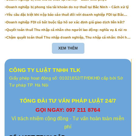
>
Doanh nghiệp bị phong tỏa tài khoản do nợ thuế tại Bắc Ninh – Cách xử lý
>
Yêu cầu đặc biệt khi nộp báo cáo thuế đối với doanh nghiệp FDI tại Bắc
Ninh
>
Doanh nghiệp FDI có bắt buộc lập hồ sơ xác định giá giao dịch liên kết?
>
Quyết toán thuế Thu nhập cá nhân cho người lao động: nghĩa vụ & rủi ro
>
Chậm quyết toán thuế Thu nhập doanh nghiệp, Thu nhập cá nhân: thời hạn
& mức phạt
XEM THÊM
CÔNG TY LUẬT TNHH TLK
Giấy phép hoạt động số: 01021852/TP/ĐKHĐ cấp bởi Sở
Tư pháp TP. Hà Nội
TỔNG ĐÀI TƯ VẤN PHÁP LUẬT 24/7
GỌI NGAY: 097 211 8764
Vì trách nhiệm cộng đồng - Tư vấn hoàn toàn miễn
phí