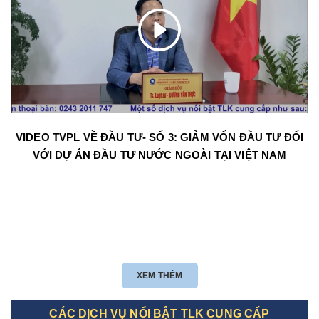
VIDEO TVPL VỀ ĐẦU TƯ- SỐ 3: GIẢM VỐN ĐẦU TƯ ĐỐI
VỚI DỰ ÁN ĐẦU TƯ NƯỚC NGOÀI TẠI VIỆT NAM
XEM THÊM
CÁC DỊCH VỤ NỔI BẬT TLK CUNG CẤP