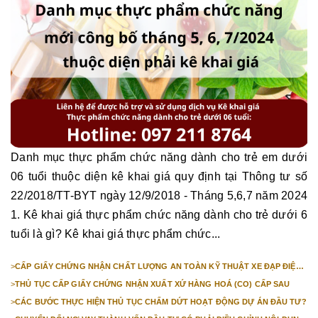
Danh mục thực phẩm chức năng dành cho trẻ em dưới
06 tuổi thuộc diện kê khai giá quy định tại Thông tư số
22/2018/TT-BYT ngày 12/9/2018 - Tháng 5,6,7 năm 2024
1. Kê khai giá thực phẩm chức năng dành cho trẻ dưới 6
tuổi là gì? Kê khai giá thực phẩm chức...
>
CẤP GIẤY CHỨNG NHẬN CHẤT LƯỢNG AN TOÀN KỸ THUẬT XE ĐẠP ĐIỆN
NHẬP KHẨU
>
THỦ TỤC CẤP GIẤY CHỨNG NHẬN XUẤT XỨ HÀNG HOÁ (CO) CẤP SAU
>
CÁC BƯỚC THỰC HIỆN THỦ TỤC CHẤM DỨT HOẠT ĐỘNG DỰ ÁN ĐẦU TƯ?