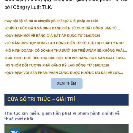
bởi Công ty Luật TLK.
>
Vay nội bộ có rủi ro chuyển giá không? Giải pháp an toàn
>
CHÍNH THỨC GẮN MÃ ĐỊNH DANH ĐIỆN TỬ CHO BẤT ĐỘNG SẢN TỪ
1/3/2026
>
QUY ĐỊNH MỚI VỀ BẢNG GIÁ ĐẤT ÁP DỤNG TỪ 01/01/2026
>
TỪ NĂM 2026 HỢP ĐỒNG LAO ĐỘNG ĐIỆN TỬ CÓ GIÁ TRỊ PHÁP LÝ NHƯ
VĂN BẢN GIẤY
>
HỘ KINH DOANH CÓ DOANH THU DƯỚI 500 TRIỆU/NĂM SẼ KHÔNG PHẢI
NỘP THUẾ GIÁ TRỊ GIA TĂNG
>
GIÁ TÍNH THUẾ TIÊU THỤ ĐẶC BIỆT ĐỐI VỚI HÀNG HÓA SẢN XUẤT TRONG
NƯỚC NĂM 2026
>
03 NHÓM ĐỐI TƯỢNG PHẢI ĐĂNG KÝ LAO ĐỘNG TỪ 01/01/2026
>
QUY ĐỊNH VỚI SẢN PHẨM PHẦN CỨNG ĐƯỢC HƯỞNG ƯU ĐÃI VỀ LỰA
CHỌN NHÀ THẦU TỪ 01/01/2026
XEM THÊM
CỬA SỔ TRI THỨC – GIẢI TRÍ
Thủ tục xin miễn, giảm tiền phạt vi phạm hành chính về
thuế mới nhất