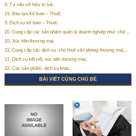
8. Tư vấn sở hữu trí tuệ;
19. Đào tạo Kế toán – Thuế;
9. Dịch vụ kế toán – Thuế;
20. Cung cấp các sản phẩm quản lý doanh nghiệp như: chữ
ký số, hóa đơn điện tử, BHXH,…vv
10. Xúc tiến thương mại;
21. Cung cấp các dịch vụ: cho thuê văn phòng thương mại,
văn phòng ảo, văn phòng chia sẻ…vv
11. Dịch vụ kết nối, xúc tiến thương mại;
22. Các sản phẩm, dịch vụ khác.
BÀI VIẾT CÙNG CHỦ ĐỀ