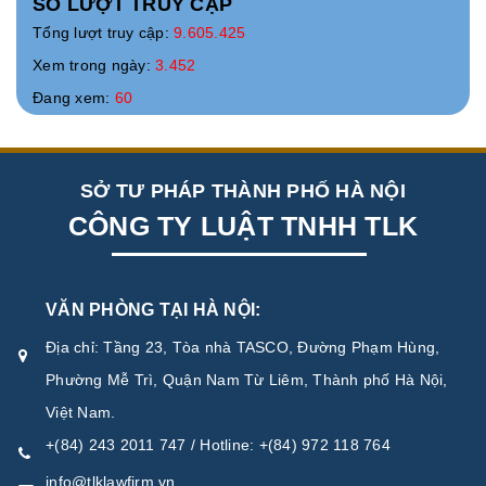
SỐ LƯỢT TRUY CẬP
Tổng lượt truy cập:
9.605.425
Xem trong ngày:
3.452
Đang xem:
60
SỞ TƯ PHÁP THÀNH PHỐ HÀ NỘI
CÔNG TY LUẬT TNHH TLK
VĂN PHÒNG TẠI HÀ NỘI:
Địa chỉ: Tầng 23, Tòa nhà TASCO, Đường Phạm Hùng,
Phường Mễ Trì, Quận Nam Từ Liêm, Thành phố Hà Nội,
Việt Nam.
+(84) 243 2011 747 / Hotline: +(84) 972 118 764
info@tlklawfirm.vn