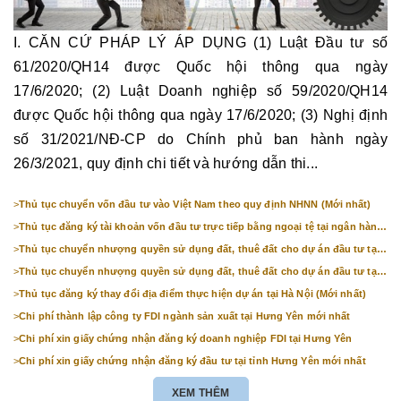
I. CĂN CỨ PHÁP LÝ ÁP DỤNG (1) Luật Đầu tư số
61/2020/QH14 được Quốc hội thông qua ngày
17/6/2020; (2) Luật Doanh nghiệp số 59/2020/QH14
được Quốc hội thông qua ngày 17/6/2020; (3) Nghị định
số 31/2021/NĐ-CP do Chính phủ ban hành ngày
26/3/2021, quy định chi tiết và hướng dẫn thi...
>
Thủ tục chuyển vốn đầu tư vào Việt Nam theo quy định NHNN (Mới nhất)
>
Thủ tục đăng ký tài khoản vốn đầu tư trực tiếp bằng ngoại tệ tại ngân hàng
(mới nhất)
>
Thủ tục chuyển nhượng quyền sử dụng đất, thuê đất cho dự án đầu tư tại
Bắc Ninh (mới nhất)
>
Thủ tục chuyển nhượng quyền sử dụng đất, thuê đất cho dự án đầu tư tại
Hà Nội (mới nhất)
>
Thủ tục đăng ký thay đổi địa điểm thực hiện dự án tại Hà Nội (Mới nhất)
>
Chi phí thành lập công ty FDI ngành sản xuất tại Hưng Yên mới nhất
>
Chi phí xin giấy chứng nhận đăng ký doanh nghiệp FDI tại Hưng Yên
>
Chi phí xin giấy chứng nhận đăng ký đầu tư tại tỉnh Hưng Yên mới nhất
XEM THÊM