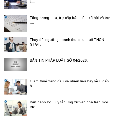
t....
Tăng lương hưu, trợ cấp bảo hiểm xã hội và trợ
....
Thay đổi ngưỡng doanh thu chịu thuế TNCN,
GTGT.
BẢN TIN PHÁP LUẬT SỐ 04/2026.
Giảm thuế xăng dầu và nhiên liệu bay về 0 đến
h....
Ban hành Bộ Quy tắc ứng xử văn hóa trên môi
trư....