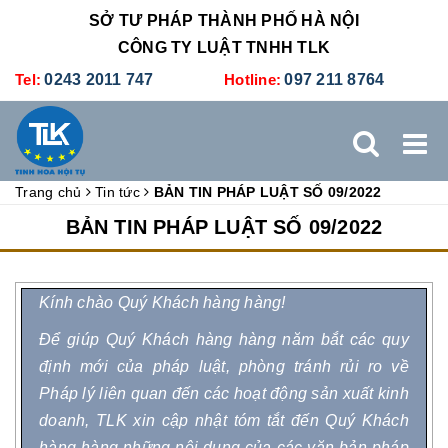
SỞ TƯ PHÁP THÀNH PHỐ HÀ NỘI
CÔNG TY LUẬT TNHH TLK
Tel:
0243 2011 747
Hotline:
097 211 8764
Trang chủ
Tin tức
BẢN TIN PHÁP LUẬT SỐ 09/2022
TRANG CHỦ
GIỚI THIỆU
DỊCH VỤ PHÁP LÝ
BẢN TIN PHÁP LUẬT SỐ 09/2022
DỊCH VỤ KẾ TOÁN - THUẾ
XÚC TIẾN THƯƠNG MẠI
Kính chào Quý Khách hàng hàng!
BẢNG GIÁ
ĐÀO TẠO
TUYỂN DỤNG
LIÊN HỆ
Để giúp Quý Khách hàng hàng năm bắt các quy
định mới của pháp luật, phòng tránh rủi ro về
Pháp lý liên quan đến các hoạt động sản xuất kinh
doanh, TLK xin cập nhật tóm tắt đến Quý Khách
hàng hàng những nội dung của các văn bản pháp