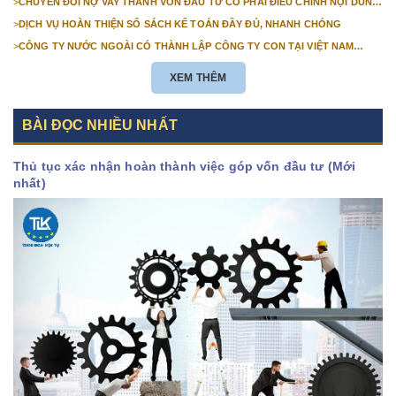
>
CHUYỂN ĐỔI NỢ VAY THÀNH VỐN ĐẦU TƯ CÓ PHẢI ĐIỀU CHỈNH NỘI DUNG
GIẤY CHỨNG NHẬN ĐĂNG KÝ ĐẦU TƯ KHÔNG?
>
DỊCH VỤ HOÀN THIỆN SỔ SÁCH KẾ TOÁN ĐẦY ĐỦ, NHANH CHÓNG
>
CÔNG TY NƯỚC NGOÀI CÓ THÀNH LẬP CÔNG TY CON TẠI VIỆT NAM
ĐƯỢC KHÔNG? NHỮNG ĐIỀU KIỆN ĐỂ CÔNG TY NƯỚC NGOÀI THÀNH LẬP
CÔNG TY CON TẠI VIỆT NAM?
XEM THÊM
BÀI ĐỌC NHIỀU NHẤT
Thủ tục xác nhận hoàn thành việc góp vốn đầu tư (Mới
nhất)