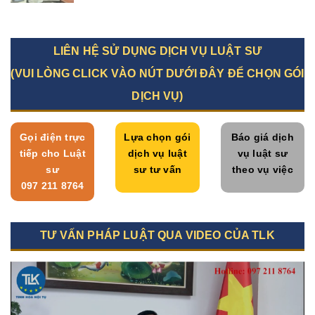
LIÊN HỆ SỬ DỤNG DỊCH VỤ LUẬT SƯ
(VUI LÒNG CLICK VÀO NÚT DƯỚI ĐÂY ĐỂ CHỌN GÓI
DỊCH VỤ)
Gọi điện trực
Lựa chọn gói
Báo giá dịch
tiếp cho Luật
dịch vụ luật
vụ luật sư
sư
sư tư vấn
theo vụ việc
097 211 8764
TƯ VẤN PHÁP LUẬT QUA VIDEO CỦA TLK