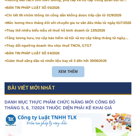
01/7/2026
>
BẢN TIN PHÁP LUẬT SỐ 05/2026
>
Chi tiết 06 nhóm thông tin công dân không được tiếp cận từ 01/9/2026
>
Mức lương theo tháng đối với chuyên gia tư vấn đấu thầu từ ngày 01/7/2026
>
Thay thế nhiều biểu mẫu về thuế hộ kinh doanh từ 13/5/2026
>
Tăng lương hưu, trợ cấp bảo hiểm xã hội và trợ cấp hằng tháng từ ngày
01/7/2026
>
Thay đổi ngưỡng doanh thu chịu thuế TNCN, GTGT
>
BẢN TIN PHÁP LUẬT SỐ 04/2026
>
Giảm thuế xăng dầu và nhiên liệu bay về 0 đến hết 30/06/2026
XEM THÊM
BÀI VIẾT MỚI NHẤT
DANH MỤC THỰC PHẨM CHỨC NĂNG MỚI CÔNG BỐ
THÁNG 5, 6, 7/2024 THUỘC DIỆN PHẢI KÊ KHAI GIÁ