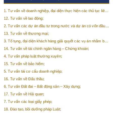
1. Tư vấn về doanh nghiệp, đại diện thực hiện các thủ tục liên
quan tới doanh nghiệp;
12. Tư vấn về lao động;
2. Tư vấn các dự án đầu tư trong nước và dự án có vốn đầu
tư nước ngoài (FDI);
13. Tư vấn về thương mại;
3. Tố tụng, đại diện khách hàng giải quyết các vụ án nhằm bảo
vệ tối đa các quyền và lợi ích của khách hàng;
14. Tư vấn về tài chính ngân hàng – Chứng khoán;
4. Tư vấn pháp luật thường xuyên;
15. Tư vấn về bảo hiểm;
5. Tư vấn tái cơ cấu doanh nghiệp;
16. Tư vấn về Đấu thầu;
6. Tư vấn Đất đai – Bất động sản – Xây dựng;
17. Tư vấn về Hải quan;
7. Tư vấn các loại giấy phép;
18. Đào tạo, bồi dưỡng pháp Luật;