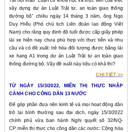
Tại hội thảo "Luận cứ khoa học và thực tiễn của việc
xây dựng dự án Luật Trật tự, an toàn giao thông
đường bộ" chiều ngày 14 tháng 3 năm, ông Ngọ
Duy Hiểu (Phó chủ tịch Liên đoàn lao động Việt
Nam) cho rằng quy định độ tuổi được cấp giấy phép
lái xe hiện nay chưa phù hợp với thực tiễn và nhu
cầu và có đề xuất: trẻ hóa đối tượng được bằng lái
xe hạng A1 trong dự án Luật Trật tự an toàn giao
thông đường bộ. Vậy đề xuất này liệu có khả thi?
CHI TIẾT >>
TỪ NGÀY 15/3/2022, MIỄN THỊ THỰC NHẬP
CẢNH CHO CÔNG DÂN 13 NƯỚC
Để góp phần đưa nền kinh tế và mọi hoạt động dần
trở lại bình thường sau đại dịch, ngày 15/3/2022
chính phủ vừa ban hành Nghị quyết số 32/NQ-
CP miễn thị thực cho công dân các nước: Cộng hòa