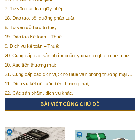
7. Tư vấn các loại giấy phép;
18. Đào tạo, bồi dưỡng pháp Luật;
8. Tư vấn sở hữu trí tuệ;
19. Đào tạo Kế toán – Thuế;
9. Dịch vụ kế toán – Thuế;
20. Cung cấp các sản phẩm quản lý doanh nghiệp như: chữ
ký số, hóa đơn điện tử, BHXH,…vv
10. Xúc tiến thương mại;
21. Cung cấp các dịch vụ: cho thuê văn phòng thương mại,
văn phòng ảo, văn phòng chia sẻ…vv
11. Dịch vụ kết nối, xúc tiến thương mại;
22. Các sản phẩm, dịch vụ khác.
BÀI VIẾT CÙNG CHỦ ĐỀ