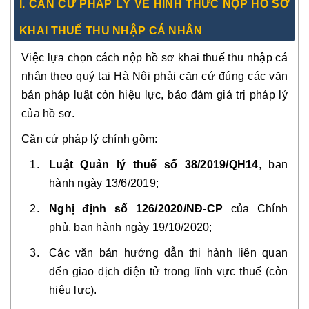
I. CĂN CỨ PHÁP LÝ VỀ HÌNH THỨC NỘP HỒ SƠ
KHAI THUẾ THU NHẬP CÁ NHÂN
Việc lựa chọn cách nộp hồ sơ khai thuế thu nhập cá
nhân theo quý tại Hà Nội phải căn cứ đúng các văn
bản pháp luật còn hiệu lực, bảo đảm giá trị pháp lý
của hồ sơ.
Căn cứ pháp lý chính gồm:
Luật Quản lý thuế số 38/2019/QH14
, ban
hành ngày 13/6/2019;
Nghị định số 126/2020/NĐ-CP
của Chính
phủ, ban hành ngày 19/10/2020;
Các văn bản hướng dẫn thi hành liên quan
đến giao dịch điện tử trong lĩnh vực thuế (còn
hiệu lực).