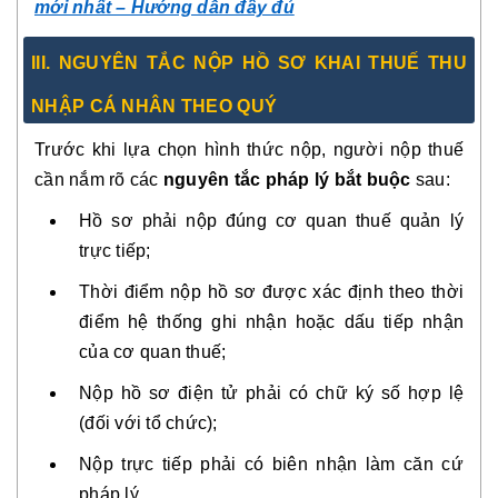
mới nhất – Hướng dẫn đầy đủ
III. NGUYÊN TẮC NỘP HỒ SƠ KHAI THUẾ THU
NHẬP CÁ NHÂN THEO QUÝ
Trước khi lựa chọn hình thức nộp, người nộp thuế
cần nắm rõ các
nguyên tắc pháp lý bắt buộc
sau:
Hồ sơ phải nộp đúng cơ quan thuế quản lý
trực tiếp;
Thời điểm nộp hồ sơ được xác định theo thời
điểm hệ thống ghi nhận hoặc dấu tiếp nhận
của cơ quan thuế;
Nộp hồ sơ điện tử phải có chữ ký số hợp lệ
(đối với tổ chức);
Nộp trực tiếp phải có biên nhận làm căn cứ
pháp lý.