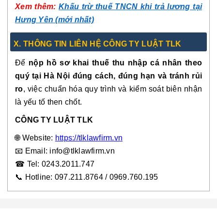
Xem thêm:
Khấu trừ thuế TNCN khi trả lương tại
Hưng Yên (mới nhất)
X. THÔNG TIN LIÊN HỆ CÔNG TY LUẬT TLK
Để
nộp hồ sơ khai thuế thu nhập cá nhân theo
quý tại Hà Nội đúng cách, đúng hạn và tránh rủi
ro
, việc chuẩn hóa quy trình và kiểm soát biên nhận
là yếu tố then chốt.
CÔNG TY LUẬT TLK
🌐
Website:
https://tlklawfirm.vn
📧
Email: info@tlklawfirm.vn
☎
Tel: 0243.2011.747
📞
Hotline: 097.211.8764 / 0969.760.195