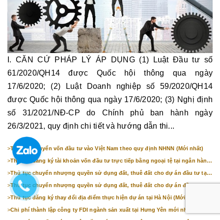
I. CĂN CỨ PHÁP LÝ ÁP DỤNG (1) Luật Đầu tư số
61/2020/QH14 được Quốc hội thông qua ngày
17/6/2020; (2) Luật Doanh nghiệp số 59/2020/QH14
được Quốc hội thông qua ngày 17/6/2020; (3) Nghị định
số 31/2021/NĐ-CP do Chính phủ ban hành ngày
26/3/2021, quy định chi tiết và hướng dẫn thi...
>
Thủ tục chuyển vốn đầu tư vào Việt Nam theo quy định NHNN (Mới nhất)
>
Thủ tục đăng ký tài khoản vốn đầu tư trực tiếp bằng ngoại tệ tại ngân hàng
(mới nhất)
>
Thủ tục chuyển nhượng quyền sử dụng đất, thuê đất cho dự án đầu tư tại
Bắc Ninh (mới nhất)
>
Thủ tục chuyển nhượng quyền sử dụng đất, thuê đất cho dự án đầu tư tại
Hà Nội (mới nhất)
>
Thủ tục đăng ký thay đổi địa điểm thực hiện dự án tại Hà Nội (Mới nhất)
>
Chi phí thành lập công ty FDI ngành sản xuất tại Hưng Yên mới nhất