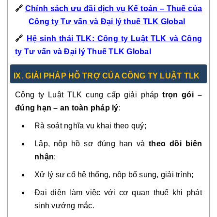
🔗
Chính sách ưu đãi dịch vụ Kế toán – Thuế của
Công ty Tư vấn và Đại lý thuế TLK Global
🔗
Hệ sinh thái TLK: Công ty Luật TLK và Công
ty Tư vấn và Đại lý Thuế TLK Global
IX. GIẢI PHÁP HỖ TRỢ CỦA CÔNG TY LUẬT TLK
Công ty Luật TLK cung cấp giải pháp
trọn gói –
đúng hạn – an toàn pháp lý
:
Rà soát nghĩa vụ khai theo quý;
Lập, nộp hồ sơ đúng hạn và
theo dõi biên
nhận
;
Xử lý sự cố hệ thống, nộp bổ sung, giải trình;
Đại diện làm việc với cơ quan thuế khi phát
sinh vướng mắc.