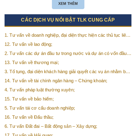
XEM THÊM
CÁC DỊCH VỤ NỔI BẬT TLK CUNG CẤP
1. Tư vấn về doanh nghiệp, đại diện thực hiện các thủ tục liên
quan tới doanh nghiệp;
12. Tư vấn về lao động;
2. Tư vấn các dự án đầu tư trong nước và dự án có vốn đầu
tư nước ngoài (FDI);
13. Tư vấn về thương mại;
3. Tố tụng, đại diện khách hàng giải quyết các vụ án nhằm bảo
vệ tối đa các quyền và lợi ích của khách hàng;
14. Tư vấn về tài chính ngân hàng – Chứng khoán;
4. Tư vấn pháp luật thường xuyên;
15. Tư vấn về bảo hiểm;
5. Tư vấn tái cơ cấu doanh nghiệp;
16. Tư vấn về Đấu thầu;
6. Tư vấn Đất đai – Bất động sản – Xây dựng;
17. Tư vấn về Hải quan;