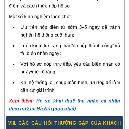
điểm và cách thức nộp hồ sơ.
Một số kinh nghiệm then chốt:
Ưu tiên nộp điện tử sớm 3–5 ngày để tránh
nghẽn hệ thống cuối hạn;
Luôn kiểm tra trạng thái “đã nộp thành công” và
tải biên nhận ngay;
Với hồ sơ nộp trực tiếp, yêu cầu biên nhận có
ngày/giờ rõ ràng;
Khi hệ thống lỗi, chụp màn hình, lưu log để làm
căn cứ giải trình.
Xem thêm:
Hồ sơ khai thuế thu nhập cá nhân
theo quý tại Hà Nội (mới nhất)
VIII. CÁC CÂU HỎI THƯỜNG GẶP CỦA KHÁCH