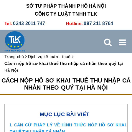
SỞ TƯ PHÁP THÀNH PHỐ HÀ NỘI
CÔNG TY LUẬT TNHH TLK
Tel:
0243 2011 747
Hotline:
097 211 8764
Trang chủ
Dịch vụ kế toán - thuế
TRANG CHỦ
GIỚI THIỆU
DỊCH VỤ PHÁP LÝ
Cách nộp hồ sơ khai thuế thu nhập cá nhân theo quý tại
Hà Nội
DỊCH VỤ KẾ TOÁN - THUẾ
XÚC TIẾN THƯƠNG MẠI
CÁCH NỘP HỒ SƠ KHAI THUẾ THU NHẬP CÁ
NHÂN THEO QUÝ TẠI HÀ NỘI
BẢNG GIÁ
ĐÀO TẠO
TUYỂN DỤNG
LIÊN HỆ
MỤC LỤC BÀI VIẾT
I. CĂN CỨ PHÁP LÝ VỀ HÌNH THỨC NỘP HỒ SƠ KHAI
THUẾ THU NHẬP CÁ NHÂN