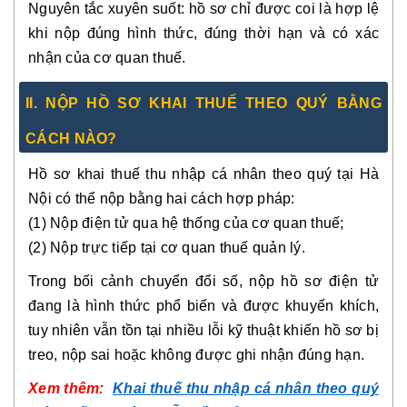
Nguyên tắc xuyên suốt: hồ sơ chỉ được coi là hợp lệ
khi nộp đúng hình thức, đúng thời hạn và có xác
nhận của cơ quan thuế.
II. NỘP HỒ SƠ KHAI THUẾ THEO QUÝ BẰNG
CÁCH NÀO?
Hồ sơ khai thuế thu nhập cá nhân theo quý tại Hà
Nội có thể nộp bằng hai cách hợp pháp:
(1) Nộp điện tử qua hệ thống của cơ quan thuế;
(2) Nộp trực tiếp tại cơ quan thuế quản lý.
Trong bối cảnh chuyển đổi số, nộp hồ sơ điện tử
đang là hình thức phổ biến và được khuyến khích,
tuy nhiên vẫn tồn tại nhiều lỗi kỹ thuật khiến hồ sơ bị
treo, nộp sai hoặc không được ghi nhận đúng hạn.
Xem thêm:
Khai thuế thu nhập cá nhân theo quý