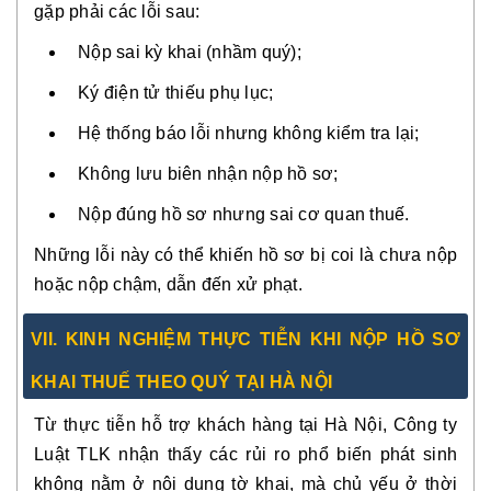
gặp phải các lỗi sau:
Nộp sai kỳ khai (nhầm quý);
Ký điện tử thiếu phụ lục;
Hệ thống báo lỗi nhưng không kiểm tra lại;
Không lưu biên nhận nộp hồ sơ;
Nộp đúng hồ sơ nhưng sai cơ quan thuế.
Những lỗi này có thể khiến hồ sơ bị coi là chưa nộp
hoặc nộp chậm, dẫn đến xử phạt.
VII. KINH NGHIỆM THỰC TIỄN KHI NỘP HỒ SƠ
KHAI THUẾ THEO QUÝ TẠI HÀ NỘI
Từ thực tiễn hỗ trợ khách hàng tại Hà Nội, Công ty
Luật TLK nhận thấy các rủi ro phổ biến phát sinh
không nằm ở nội dung tờ khai, mà chủ yếu ở thời