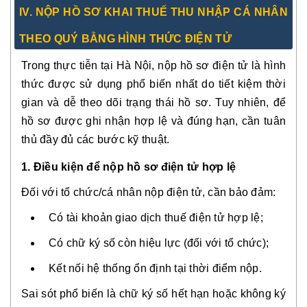
IV. NỘP HỒ SƠ KHAI THUẾ THU NHẬP CÁ NHÂN
THEO QUÝ BẰNG HÌNH THỨC ĐIỆN TỬ
Trong thực tiễn tại Hà Nội, nộp hồ sơ điện tử là hình
thức được sử dụng phổ biến nhất do tiết kiệm thời
gian và dễ theo dõi trạng thái hồ sơ. Tuy nhiên, để
hồ sơ được ghi nhận hợp lệ và đúng hạn, cần tuân
thủ đầy đủ các bước kỹ thuật.
1. Điều kiện để nộp hồ sơ điện tử hợp lệ
Đối với tổ chức/cá nhân nộp điện tử, cần bảo đảm:
Có tài khoản giao dịch thuế điện tử hợp lệ;
Có chữ ký số còn hiệu lực (đối với tổ chức);
Kết nối hệ thống ổn định tại thời điểm nộp.
Sai sót phổ biến là chữ ký số hết hạn hoặc không ký