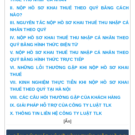
II. NỘP HỒ SƠ KHAI THUẾ THEO QUÝ BẰNG CÁCH
NÀO?
III. NGUYÊN TẮC NỘP HỒ SƠ KHAI THUẾ THU NHẬP CÁ
NHÂN THEO QUÝ
IV. NỘP HỒ SƠ KHAI THUẾ THU NHẬP CÁ NHÂN THEO
QUÝ BẰNG HÌNH THỨC ĐIỆN TỬ
V. NỘP HỒ SƠ KHAI THUẾ THU NHẬP CÁ NHÂN THEO
QUÝ BẰNG HÌNH THỨC TRỰC TIẾP
VI. NHỮNG LỖI THƯỜNG GẶP KHI NỘP HỒ SƠ KHAI
THUẾ
VII. KINH NGHIỆM THỰC TIỄN KHI NỘP HỒ SƠ KHAI
THUẾ THEO QUÝ TẠI HÀ NỘI
VIII. CÁC CÂU HỎI THƯỜNG GẶP CỦA KHÁCH HÀNG
IX. GIẢI PHÁP HỖ TRỢ CỦA CÔNG TY LUẬT TLK
X. THÔNG TIN LIÊN HỆ CÔNG TY LUẬT TLK
[
Ẩn
]