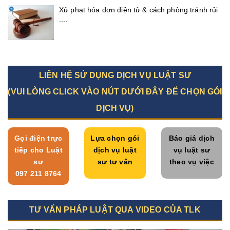
Xử phạt hóa đơn điện tử & cách phòng tránh rủi
....
LIÊN HỆ SỬ DỤNG DỊCH VỤ LUẬT SƯ
(VUI LÒNG CLICK VÀO NÚT DƯỚI ĐÂY ĐỂ CHỌN GÓI
DỊCH VỤ)
Gọi điện trực
Lựa chọn gói
Báo giá dịch
tiếp cho Luật
dịch vụ luật
vụ luật sư
sư
sư tư vấn
theo vụ việc
097 211 8764
TƯ VẤN PHÁP LUẬT QUA VIDEO CỦA TLK