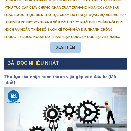
>
CẤP GIẤY CHỨNG NHẬN CHẤT LƯỢNG AN TOÀN KỸ THUẬT XE ĐẠP ĐIỆN
NHẬP KHẨU
>
THỦ TỤC CẤP GIẤY CHỨNG NHẬN XUẤT XỨ HÀNG HOÁ (CO) CẤP SAU
>
CÁC BƯỚC THỰC HIỆN THỦ TỤC CHẤM DỨT HOẠT ĐỘNG DỰ ÁN ĐẦU TƯ?
>
CHUYỂN ĐỔI NỢ VAY THÀNH VỐN ĐẦU TƯ CÓ PHẢI ĐIỀU CHỈNH NỘI DUNG
GIẤY CHỨNG NHẬN ĐĂNG KÝ ĐẦU TƯ KHÔNG?
>
DỊCH VỤ HOÀN THIỆN SỔ SÁCH KẾ TOÁN ĐẦY ĐỦ, NHANH CHÓNG
>
CÔNG TY NƯỚC NGOÀI CÓ THÀNH LẬP CÔNG TY CON TẠI VIỆT NAM
ĐƯỢC KHÔNG? NHỮNG ĐIỀU KIỆN ĐỂ CÔNG TY NƯỚC NGOÀI THÀNH LẬP
CÔNG TY CON TẠI VIỆT NAM?
XEM THÊM
BÀI ĐỌC NHIỀU NHẤT
Thủ tục xác nhận hoàn thành việc góp vốn đầu tư (Mới
nhất)