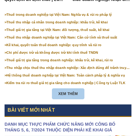
TLK
rủi ro
>
Thuế trong doanh nghiệp tại Việt Nam: Nghĩa vụ & rủi ro pháp lý
>
Thuế thu nhập cá nhân trong doanh nghiệp: khấu trừ, kê khai
>
Thuế giá trị gia tăng tại Việt Nam: đối tượng, thuế suất, kê khai
>
Thuế thu nhập doanh nghiệp tại Việt Nam: Căn cứ tính và thuế suất
>
Kê khai, quyết toán thuế doanh nghiệp: quy trình và rủi ro
>
Chi phí được trừ và không được trừ khi tính thuế TNDN
>
Thuế giá trị gia tăng trong doanh nghiệp: khấu trừ, kê khai, rủi ro
>
Thu nhập chịu thuế thu nhập doanh nghiệp: Xác định đúng để tránh truy
thu
>
Hệ thống thuế doanh nghiệp tại Việt Nam: Toàn cảnh pháp lý & nghĩa vụ
>
Kiểm tra rủi ro thuế giá trị gia tăng cho doanh nghiệp | Công ty Luật TLK
XEM THÊM
BÀI VIẾT MỚI NHẤT
DANH MỤC THỰC PHẨM CHỨC NĂNG MỚI CÔNG BỐ
THÁNG 5, 6, 7/2024 THUỘC DIỆN PHẢI KÊ KHAI GIÁ