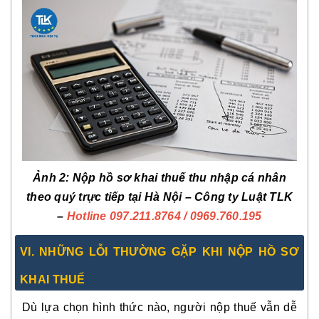
Ảnh 2: Nộp hồ sơ khai thuế thu nhập cá nhân
theo quý trực tiếp tại Hà Nội – Công ty Luật TLK
–
Hotline 097.211.8764
/ 0969.760.195
VI. NHỮNG LỖI THƯỜNG GẶP KHI NỘP HỒ SƠ
KHAI THUẾ
Dù lựa chọn hình thức nào, người nộp thuế vẫn dễ