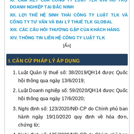
XI. CAM KẾT CỦA CÔNG TY LUẬT TLK KHI HỖ TRỢ
DOANH NGHIỆP TẠI BẮC NINH
XII. LỢI THẾ HỆ SINH THÁI CÔNG TY LUẬT TLK VÀ
CÔNG TY TƯ VẤN VÀ ĐẠI LÝ THUẾ TLK GLOBAL
XIII. CÁC CÂU HỎI THƯỜNG GẶP CỦA KHÁCH HÀNG
XIV. THÔNG TIN LIÊN HỆ CÔNG TY LUẬT TLK
[
Ẩn
]
I. CĂN CỨ PHÁP LÝ ÁP DỤNG
Luật Quản lý thuế số: 38/2019/QH14 được Quốc
hội thông qua ngày 13/6/2019;
Luật Doanh nghiệp số: 59/2020/QH14 được Quốc
hội thông qua ngày 17/6/2020;
Nghị định số: 123/2020/NĐ-CP do Chính phủ ban
hành ngày 19/10/2020 quy định về hóa đơn,
chứng từ;