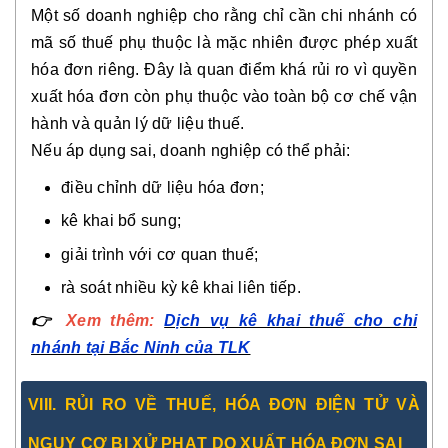
Một số doanh nghiệp cho rằng chỉ cần chi nhánh có
mã số thuế phụ thuộc là mặc nhiên được phép xuất
hóa đơn riêng. Đây là quan điểm khá rủi ro vì quyền
xuất hóa đơn còn phụ thuộc vào toàn bộ cơ chế vận
hành và quản lý dữ liệu thuế.
Nếu áp dụng sai, doanh nghiệp có thể phải:
điều chỉnh dữ liệu hóa đơn;
kê khai bổ sung;
giải trình với cơ quan thuế;
rà soát nhiều kỳ kê khai liên tiếp.
👉
Xem thêm:
Dịch vụ kê khai thuế cho chi
nhánh tại Bắc Ninh của TLK
VIII. RỦI RO VỀ THUẾ, HÓA ĐƠN ĐIỆN TỬ VÀ
NGUY CƠ BỊ XỬ PHẠT DO XUẤT HÓA ĐƠN SAI