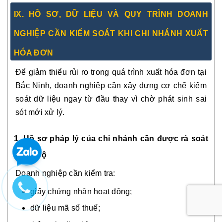
IX. HỒ SƠ, DỮ LIỆU VÀ QUY TRÌNH DOANH
NGHIỆP CẦN KIỂM SOÁT KHI CHI NHÁNH XUẤT
HÓA ĐƠN
Để giảm thiểu rủi ro trong quá trình xuất hóa đơn tại
Bắc Ninh, doanh nghiệp cần xây dựng cơ chế kiểm
soát dữ liệu ngay từ đầu thay vì chờ phát sinh sai
sót mới xử lý.
1. Hồ sơ pháp lý của chi nhánh cần được rà soát
đồng bộ
Doanh nghiệp cần kiểm tra:
giấy chứng nhận hoạt động;
dữ liệu mã số thuế;