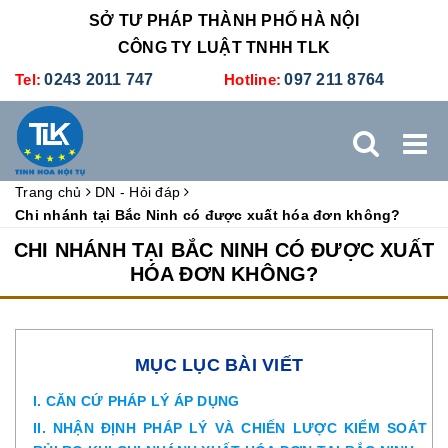
SỞ TƯ PHÁP THÀNH PHỐ HÀ NỘI
CÔNG TY LUẬT TNHH TLK
Tel:
0243 2011 747
Hotline:
097 211 8764
Trang chủ
DN - Hỏi đáp
TRANG CHỦ
GIỚI THIỆU
DỊCH VỤ PHÁP LÝ
Chi nhánh tại Bắc Ninh có được xuất hóa đơn không?
CHI NHÁNH TẠI BẮC NINH CÓ ĐƯỢC XUẤT
DỊCH VỤ KẾ TOÁN - THUẾ
XÚC TIẾN THƯƠNG MẠI
HÓA ĐƠN KHÔNG?
BẢNG GIÁ
ĐÀO TẠO
TUYỂN DỤNG
LIÊN HỆ
MỤC LỤC BÀI VIẾT
I. CĂN CỨ PHÁP LÝ ÁP DỤNG
II. NHẬN ĐỊNH PHÁP LÝ VÀ CHIẾN LƯỢC KIỂM SOÁT