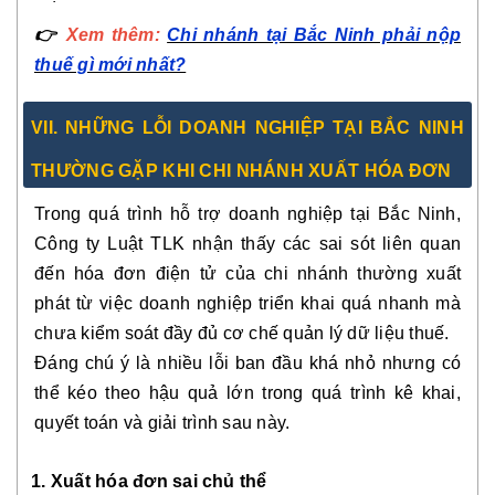
👉
Xem thêm:
Chi nhánh tại Bắc Ninh phải nộp
thuế gì mới nhất?
VII. NHỮNG LỖI DOANH NGHIỆP TẠI BẮC NINH
THƯỜNG GẶP KHI CHI NHÁNH XUẤT HÓA ĐƠN
Trong quá trình hỗ trợ doanh nghiệp tại Bắc Ninh,
Công ty Luật TLK nhận thấy các sai sót liên quan
đến hóa đơn điện tử của chi nhánh thường xuất
phát từ việc doanh nghiệp triển khai quá nhanh mà
chưa kiểm soát đầy đủ cơ chế quản lý dữ liệu thuế.
Đáng chú ý là nhiều lỗi ban đầu khá nhỏ nhưng có
thể kéo theo hậu quả lớn trong quá trình kê khai,
quyết toán và giải trình sau này.
1. Xuất hóa đơn sai chủ thể