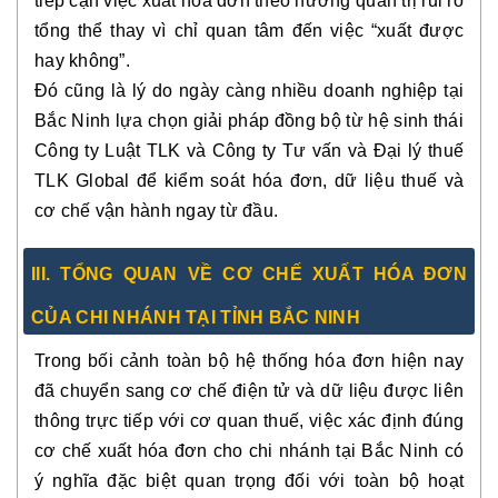
tiếp cận việc xuất hóa đơn theo hướng quản trị rủi ro
tổng thể thay vì chỉ quan tâm đến việc “xuất được
hay không”.
Đó cũng là lý do ngày càng nhiều doanh nghiệp tại
Bắc Ninh lựa chọn giải pháp đồng bộ từ hệ sinh thái
Công ty Luật TLK và Công ty Tư vấn và Đại lý thuế
TLK Global để kiểm soát hóa đơn, dữ liệu thuế và
cơ chế vận hành ngay từ đầu.
III. TỔNG QUAN VỀ CƠ CHẾ XUẤT HÓA ĐƠN
CỦA CHI NHÁNH TẠI TỈNH BẮC NINH
Trong bối cảnh toàn bộ hệ thống hóa đơn hiện nay
đã chuyển sang cơ chế điện tử và dữ liệu được liên
thông trực tiếp với cơ quan thuế, việc xác định đúng
cơ chế xuất hóa đơn cho chi nhánh tại Bắc Ninh có
ý nghĩa đặc biệt quan trọng đối với toàn bộ hoạt