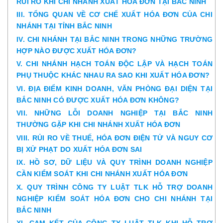
RỦI RO KHI CHI NHÁNH XUẤT HÓA ĐƠN TẠI BẮC NINH
III. TỔNG QUAN VỀ CƠ CHẾ XUẤT HÓA ĐƠN CỦA CHI
NHÁNH TẠI TỈNH BẮC NINH
IV. CHI NHÁNH TẠI BẮC NINH TRONG NHỮNG TRƯỜNG
HỢP NÀO ĐƯỢC XUẤT HÓA ĐƠN?
V. CHI NHÁNH HẠCH TOÁN ĐỘC LẬP VÀ HẠCH TOÁN
PHỤ THUỘC KHÁC NHAU RA SAO KHI XUẤT HÓA ĐƠN?
VI. ĐỊA ĐIỂM KINH DOANH, VĂN PHÒNG ĐẠI DIỆN TẠI
BẮC NINH CÓ ĐƯỢC XUẤT HÓA ĐƠN KHÔNG?
VII. NHỮNG LỖI DOANH NGHIỆP TẠI BẮC NINH
THƯỜNG GẶP KHI CHI NHÁNH XUẤT HÓA ĐƠN
VIII. RỦI RO VỀ THUẾ, HÓA ĐƠN ĐIỆN TỬ VÀ NGUY CƠ
BỊ XỬ PHẠT DO XUẤT HÓA ĐƠN SAI
IX. HỒ SƠ, DỮ LIỆU VÀ QUY TRÌNH DOANH NGHIỆP
CẦN KIỂM SOÁT KHI CHI NHÁNH XUẤT HÓA ĐƠN
X. QUY TRÌNH CÔNG TY LUẬT TLK HỖ TRỢ DOANH
NGHIỆP KIỂM SOÁT HÓA ĐƠN CHO CHI NHÁNH TẠI
BẮC NINH