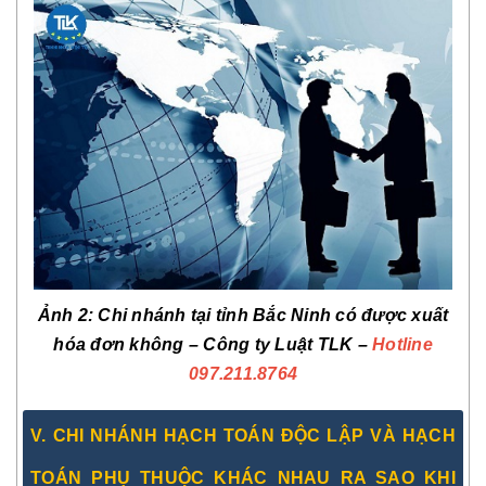
Ảnh 2: Chi nhánh tại tỉnh Bắc Ninh có được xuất
hóa đơn không
– Công ty Luật TLK –
Hotline
097.211.8764
V. CHI NHÁNH HẠCH TOÁN ĐỘC LẬP VÀ HẠCH
TOÁN PHỤ THUỘC KHÁC NHAU RA SAO KHI