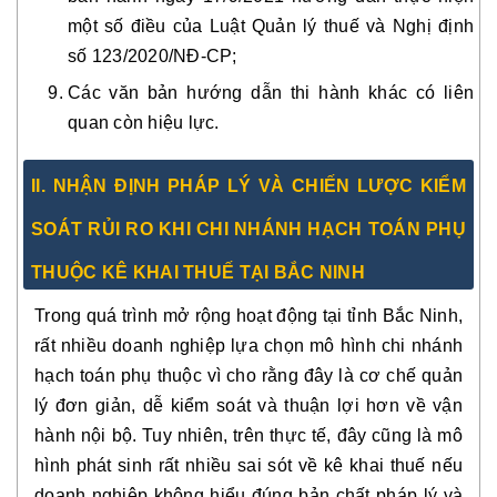
một số điều của Luật Quản lý thuế và Nghị định
số 123/2020/NĐ-CP;
Các văn bản hướng dẫn thi hành khác có liên
quan còn hiệu lực.
II. NHẬN ĐỊNH PHÁP LÝ VÀ CHIẾN LƯỢC KIỂM
SOÁT RỦI RO KHI CHI NHÁNH HẠCH TOÁN PHỤ
THUỘC KÊ KHAI THUẾ TẠI BẮC NINH
Trong quá trình mở rộng hoạt động tại tỉnh Bắc Ninh,
rất nhiều doanh nghiệp lựa chọn mô hình chi nhánh
hạch toán phụ thuộc vì cho rằng đây là cơ chế quản
lý đơn giản, dễ kiểm soát và thuận lợi hơn về vận
hành nội bộ. Tuy nhiên, trên thực tế, đây cũng là mô
hình phát sinh rất nhiều sai sót về kê khai thuế nếu
doanh nghiệp không hiểu đúng bản chất pháp lý và