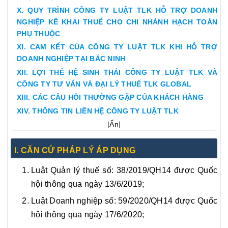
X. QUY TRÌNH CÔNG TY LUẬT TLK HỖ TRỢ DOANH
NGHIỆP KÊ KHAI THUẾ CHO CHI NHÁNH HẠCH TOÁN
PHỤ THUỘC
XI. CAM KẾT CỦA CÔNG TY LUẬT TLK KHI HỖ TRỢ
DOANH NGHIỆP TẠI BẮC NINH
XII. LỢI THẾ HỆ SINH THÁI CÔNG TY LUẬT TLK VÀ
CÔNG TY TƯ VẤN VÀ ĐẠI LÝ THUẾ TLK GLOBAL
XIII. CÁC CÂU HỎI THƯỜNG GẶP CỦA KHÁCH HÀNG
XIV. THÔNG TIN LIÊN HỆ CÔNG TY LUẬT TLK
[
Ẩn
]
I. CĂN CỨ PHÁP LÝ ÁP DỤNG
Luật Quản lý thuế số: 38/2019/QH14 được Quốc
hội thông qua ngày 13/6/2019;
Luật Doanh nghiệp số: 59/2020/QH14 được Quốc
hội thông qua ngày 17/6/2020;