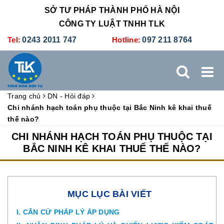
SỞ TƯ PHÁP THÀNH PHỐ HÀ NỘI
CÔNG TY LUẬT TNHH TLK
Tel:
0243 2011 747
Hotline:
097 211 8764
Trang chủ
DN - Hỏi đáp
TRANG CHỦ
GIỚI THIỆU
DỊCH VỤ PHÁP LÝ
Chi nhánh hạch toán phụ thuộc tại Bắc Ninh kê khai thuế
thế nào?
DỊCH VỤ KẾ TOÁN - THUẾ
XÚC TIẾN THƯƠNG MẠI
CHI NHÁNH HẠCH TOÁN PHỤ THUỘC TẠI
BẮC NINH KÊ KHAI THUẾ THẾ NÀO?
BẢNG GIÁ
ĐÀO TẠO
TUYỂN DỤNG
LIÊN HỆ
MỤC LỤC BÀI VIẾT
I. CĂN CỨ PHÁP LÝ ÁP DỤNG