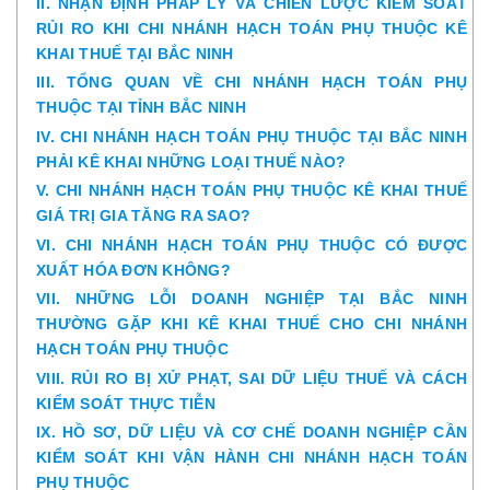
II. NHẬN ĐỊNH PHÁP LÝ VÀ CHIẾN LƯỢC KIỂM SOÁT
RỦI RO KHI CHI NHÁNH HẠCH TOÁN PHỤ THUỘC KÊ
KHAI THUẾ TẠI BẮC NINH
III. TỔNG QUAN VỀ CHI NHÁNH HẠCH TOÁN PHỤ
THUỘC TẠI TỈNH BẮC NINH
IV. CHI NHÁNH HẠCH TOÁN PHỤ THUỘC TẠI BẮC NINH
PHẢI KÊ KHAI NHỮNG LOẠI THUẾ NÀO?
V. CHI NHÁNH HẠCH TOÁN PHỤ THUỘC KÊ KHAI THUẾ
GIÁ TRỊ GIA TĂNG RA SAO?
VI. CHI NHÁNH HẠCH TOÁN PHỤ THUỘC CÓ ĐƯỢC
XUẤT HÓA ĐƠN KHÔNG?
VII. NHỮNG LỖI DOANH NGHIỆP TẠI BẮC NINH
THƯỜNG GẶP KHI KÊ KHAI THUẾ CHO CHI NHÁNH
HẠCH TOÁN PHỤ THUỘC
VIII. RỦI RO BỊ XỬ PHẠT, SAI DỮ LIỆU THUẾ VÀ CÁCH
KIỂM SOÁT THỰC TIỄN
IX. HỒ SƠ, DỮ LIỆU VÀ CƠ CHẾ DOANH NGHIỆP CẦN
KIỂM SOÁT KHI VẬN HÀNH CHI NHÁNH HẠCH TOÁN
PHỤ THUỘC