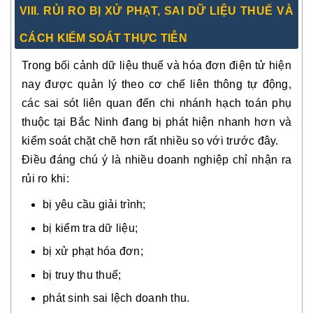
VIII. RỦI RO BỊ XỬ PHẠT, SAI DỮ LIỆU THUẾ VÀ
CÁCH KIỂM SOÁT THỰC TIỄN
Trong bối cảnh dữ liệu thuế và hóa đơn điện tử hiện
nay được quản lý theo cơ chế liên thông tự động,
các sai sót liên quan đến chi nhánh hạch toán phụ
thuộc tại Bắc Ninh đang bị phát hiện nhanh hơn và
kiểm soát chặt chẽ hơn rất nhiều so với trước đây.
Điều đáng chú ý là nhiều doanh nghiệp chỉ nhận ra
rủi ro khi:
bị yêu cầu giải trình;
bị kiểm tra dữ liệu;
bị xử phạt hóa đơn;
bị truy thu thuế;
phát sinh sai lệch doanh thu.