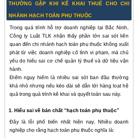
THƯỜNG GẶP KHI KÊ KHAI THUẾ CHO CHI
NHÁNH HẠCH TOÁN PHỤ THUỘC
Trong quá trình hỗ trợ doanh nghiệp tại Bắc Ninh,
Công ty Luật TLK nhận thấy phần lớn sai sót liên
quan đến chi nhánh hạch toán phụ thuộc không xuất
phát từ việc doanh nghiệp cố tình vi phạm, mà chủ
yếu do hiểu sai cơ chế quản lý thuế và dữ liệu vận
hành.
Điểm nguy hiểm là nhiều sai sót ban đầu thường
khá nhỏ nhưng nếu kéo dài sẽ dẫn tới hàng loạt hệ
quả trong quá trình kê khai và quyết toán sau này.
1. Hiểu sai về bản chất “hạch toán phụ thuộc”
Đây là lỗi phổ biến nhất hiện nay. Nhiều doanh
nghiệp cho rằng hạch toán phụ thuộc nghĩa là: