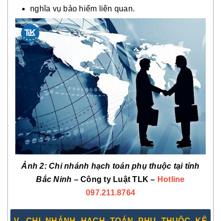
nghĩa vụ bảo hiểm liên quan.
Ảnh 2: Chi nhánh hạch toán phụ thuộc tại tỉnh
Bắc Ninh
– Công ty Luật TLK –
Hotline
097.211.8764
V. CHI NHÁNH HẠCH TOÁN PHỤ THUỘC KÊ