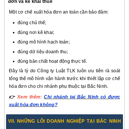
đơn và kê khai thuế
Một cơ chế xuất hóa đơn an toàn cần bảo đảm:
đúng chủ thể;
đúng nơi kê khai;
đúng mô hình hạch toán;
đúng dữ liệu doanh thu;
đúng bản chất hoạt động thực tế.
Đây là lý do Công ty Luật TLK luôn ưu tiên rà soát
tổng thể mô hình vận hành trước khi thiết lập cơ chế
hóa đơn cho chi nhánh phụ thuộc tại Bắc Ninh.
👉
Xem thêm:
Chi nhánh tại Bắc Ninh có được
xuất hóa đơn không?
VII. NHỮNG LỖI DOANH NGHIỆP TẠI BẮC NINH