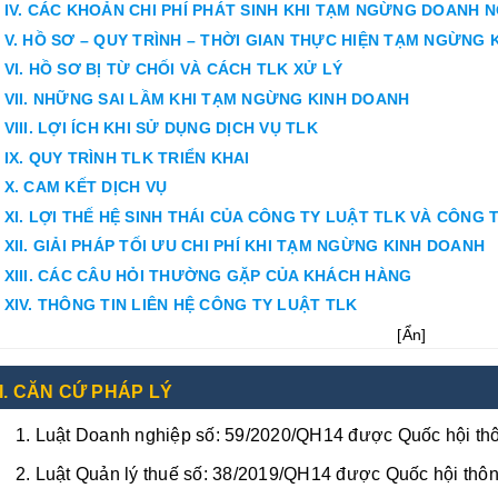
IV. CÁC KHOẢN CHI PHÍ PHÁT SINH KHI TẠM NGỪNG DOANH 
V. HỒ SƠ – QUY TRÌNH – THỜI GIAN THỰC HIỆN TẠM NGỪNG
VI. HỒ SƠ BỊ TỪ CHỐI VÀ CÁCH TLK XỬ LÝ
VII. NHỮNG SAI LẦM KHI TẠM NGỪNG KINH DOANH
VIII. LỢI ÍCH KHI SỬ DỤNG DỊCH VỤ TLK
IX. QUY TRÌNH TLK TRIỂN KHAI
X. CAM KẾT DỊCH VỤ
XI. LỢI THẾ HỆ SINH THÁI CỦA CÔNG TY LUẬT TLK VÀ CÔNG 
XII. GIẢI PHÁP TỐI ƯU CHI PHÍ KHI TẠM NGỪNG KINH DOANH
XIII. CÁC CÂU HỎI THƯỜNG GẶP CỦA KHÁCH HÀNG
XIV. THÔNG TIN LIÊN HỆ CÔNG TY LUẬT TLK
[
Ẩn
]
I. CĂN CỨ PHÁP LÝ
Luật Doanh nghiệp số: 59/2020/QH14 được Quốc hội thô
Luật Quản lý thuế số: 38/2019/QH14 được Quốc hội thôn