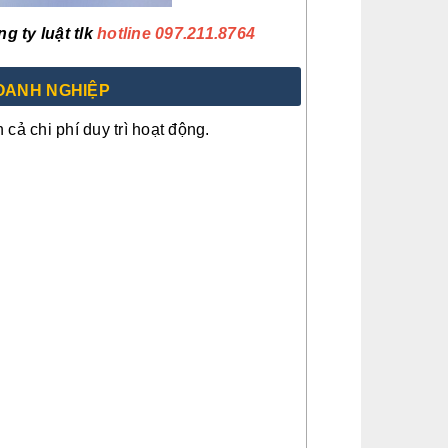
g ty luật tlk
hotline 097.211.8764
OANH NGHIỆP
cả chi phí duy trì hoạt động.