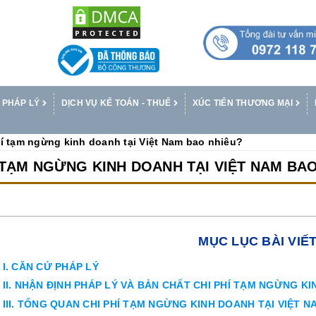
 PHÁP LÝ
DỊCH VỤ KẾ TOÁN - THUẾ
XÚC TIẾN THƯƠNG MẠI
í tạm ngừng kinh doanh tại Việt Nam bao nhiêu?
 TẠM NGỪNG KINH DOANH TẠI VIỆT NAM BA
MỤC LỤC BÀI VIẾ
I. CĂN CỨ PHÁP LÝ
II. NHẬN ĐỊNH PHÁP LÝ VÀ BẢN CHẤT CHI PHÍ TẠM NGỪNG K
III. TỔNG QUAN CHI PHÍ TẠM NGỪNG KINH DOANH TẠI VIỆT N