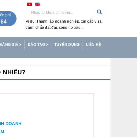
Ví dụ: Thành lập doanh nghiệp, xin cấp visa,
tranh chấp đất đai, công nợ xấu...
BẢNG GIÁ
ĐÀO TẠO
TUYỂN DỤNG
LIÊN HỆ
O NHIÊU?
T
INH DOANH
AM