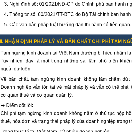
Nghị định số: 01/2021/NĐ-CP do Chính phủ ban hành ng
Thông tư số: 80/2021/TT-BTC do Bộ Tài chính ban hành
Các văn bản pháp luật hướng dẫn thi hành có liên quan.
II. NHẬN ĐỊNH PHÁP LÝ VÀ BẢN CHẤT CHI PHÍ TẠM N
Tạm ngừng kinh doanh tại Việt Nam thường bị hiểu nhầm là “
Tuy nhiên, đây là một trong những sai lầm phổ biến khiến
ngoài dự kiến.
Về bản chất, tạm ngừng kinh doanh không làm chấm dứt 
Doanh nghiệp vẫn tồn tại về mặt pháp lý và vẫn có thể phải 
cơ quan thuế và cơ quan quản lý.
➡️ Điểm cốt lõi:
Chi phí tạm ngừng kinh doanh không nằm ở thủ tục nộp hồ
thuế, hóa đơn và trạng thái pháp lý của doanh nghiệp trong 
Trong thực tế tại Việt Nam, rất nhiều doanh nghiệp: