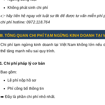
Không phát sinh chi phí
👉
hãy liên hệ ngay với luật sư tlk để được tư vấn miễn ph
chi phí hotline: 0972.118.764
II
I.
TỔNG QUAN CHI PHÍ TẠM NGỪNG KINH DOANH TẠI 
Chi phí tạm ngừng kinh doanh tại Việt Nam không lớn nếu 
thể tăng mạnh nếu sai quy trình.
1. Chi phí pháp lý cơ bản
Bao gồm:
Lệ phí nộp hồ sơ
Phí công bố thông tin
➡️ Đây là phần chi phí nhỏ nhất.