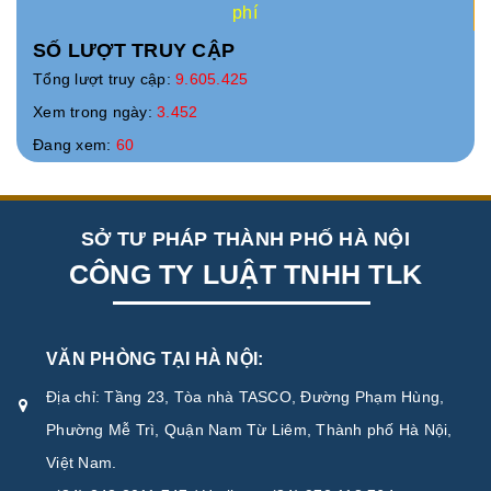
phí
SỐ LƯỢT TRUY CẬP
Tổng lượt truy cập:
9.605.425
Xem trong ngày:
3.452
Đang xem:
60
SỞ TƯ PHÁP THÀNH PHỐ HÀ NỘI
CÔNG TY LUẬT TNHH TLK
VĂN PHÒNG TẠI HÀ NỘI:
Địa chỉ: Tầng 23, Tòa nhà TASCO, Đường Phạm Hùng,
Phường Mễ Trì, Quận Nam Từ Liêm, Thành phố Hà Nội,
Việt Nam.