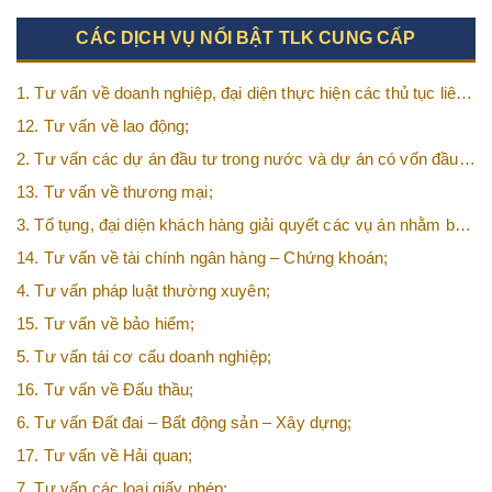
CÁC DỊCH VỤ NỔI BẬT TLK CUNG CẤP
1. Tư vấn về doanh nghiệp, đại diện thực hiện các thủ tục liên
quan tới doanh nghiệp;
12. Tư vấn về lao động;
2. Tư vấn các dự án đầu tư trong nước và dự án có vốn đầu
tư nước ngoài (FDI);
13. Tư vấn về thương mại;
3. Tố tụng, đại diện khách hàng giải quyết các vụ án nhằm bảo
vệ tối đa các quyền và lợi ích của khách hàng;
14. Tư vấn về tài chính ngân hàng – Chứng khoán;
4. Tư vấn pháp luật thường xuyên;
15. Tư vấn về bảo hiểm;
5. Tư vấn tái cơ cấu doanh nghiệp;
16. Tư vấn về Đấu thầu;
6. Tư vấn Đất đai – Bất động sản – Xây dựng;
17. Tư vấn về Hải quan;
7. Tư vấn các loại giấy phép;