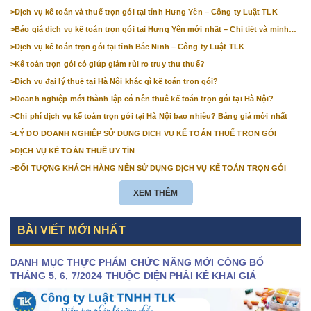
>
Dịch vụ kế toán và thuế trọn gói tại tỉnh Hưng Yên – Công ty Luật TLK
>
Báo giá dịch vụ kế toán trọn gói tại Hưng Yên mới nhất – Chi tiết và minh
bạch
>
Dịch vụ kế toán trọn gói tại tỉnh Bắc Ninh – Công ty Luật TLK
>
Kế toán trọn gói có giúp giảm rủi ro truy thu thuế?
>
Dịch vụ đại lý thuế tại Hà Nội khác gì kế toán trọn gói?
>
Doanh nghiệp mới thành lập có nên thuê kế toán trọn gói tại Hà Nội?
>
Chi phí dịch vụ kế toán trọn gói tại Hà Nội bao nhiêu? Bảng giá mới nhất
>
LÝ DO DOANH NGHIỆP SỬ DỤNG DỊCH VỤ KẾ TOÁN THUẾ TRỌN GÓI
>
DỊCH VỤ KẾ TOÁN THUẾ UY TÍN
>
ĐỐI TƯỢNG KHÁCH HÀNG NÊN SỬ DỤNG DỊCH VỤ KẾ TOÁN TRỌN GÓI
XEM THÊM
BÀI VIẾT MỚI NHẤT
DANH MỤC THỰC PHẨM CHỨC NĂNG MỚI CÔNG BỐ
THÁNG 5, 6, 7/2024 THUỘC DIỆN PHẢI KÊ KHAI GIÁ