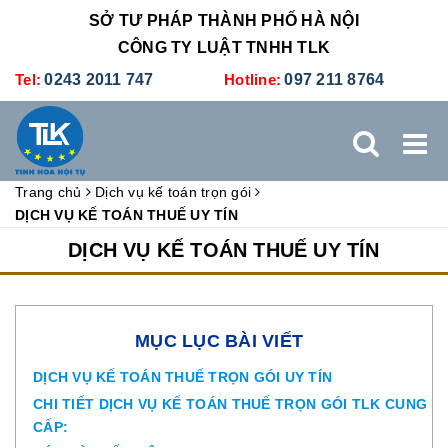
SỞ TƯ PHÁP THÀNH PHỐ HÀ NỘI
CÔNG TY LUẬT TNHH TLK
Tel:
0243 2011 747
Hotline:
097 211 8764
Trang chủ
Dịch vụ kế toán trọn gói
TRANG CHỦ
GIỚI THIỆU
DỊCH VỤ PHÁP LÝ
DỊCH VỤ KẾ TOÁN THUẾ UY TÍN
DỊCH VỤ KẾ TOÁN THUẾ UY TÍN
DỊCH VỤ KẾ TOÁN - THUẾ
XÚC TIẾN THƯƠNG MẠI
BẢNG GIÁ
ĐÀO TẠO
TUYỂN DỤNG
LIÊN HỆ
MỤC LỤC BÀI VIẾT
DỊCH VỤ KẾ TOÁN THUẾ TRỌN GÓI UY TÍN
CHI TIẾT DỊCH VỤ KẾ TOÁN THUẾ TRỌN GÓI TLK CUNG
CẤP: