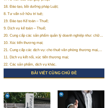
18. Đào tạo, bồi dưỡng pháp Luật;
8. Tư vấn sở hữu trí tuệ;
19. Đào tạo Kế toán – Thuế;
9. Dịch vụ kế toán – Thuế;
20. Cung cấp các sản phẩm quản lý doanh nghiệp như: chữ
ký số, hóa đơn điện tử, BHXH,…vv
10. Xúc tiến thương mại;
21. Cung cấp các dịch vụ: cho thuê văn phòng thương mại,
văn phòng ảo, văn phòng chia sẻ…vv
11. Dịch vụ kết nối, xúc tiến thương mại;
22. Các sản phẩm, dịch vụ khác.
BÀI VIẾT CÙNG CHỦ ĐỀ