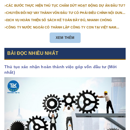
>
CÁC BƯỚC THỰC HIỆN THỦ TỤC CHẤM DỨT HOẠT ĐỘNG DỰ ÁN ĐẦU TƯ?
>
CHUYỂN ĐỔI NỢ VAY THÀNH VỐN ĐẦU TƯ CÓ PHẢI ĐIỀU CHỈNH NỘI DUNG
GIẤY CHỨNG NHẬN ĐĂNG KÝ ĐẦU TƯ KHÔNG?
>
DỊCH VỤ HOÀN THIỆN SỔ SÁCH KẾ TOÁN ĐẦY ĐỦ, NHANH CHÓNG
>
CÔNG TY NƯỚC NGOÀI CÓ THÀNH LẬP CÔNG TY CON TẠI VIỆT NAM
ĐƯỢC KHÔNG? NHỮNG ĐIỀU KIỆN ĐỂ CÔNG TY NƯỚC NGOÀI THÀNH LẬP
CÔNG TY CON TẠI VIỆT NAM?
XEM THÊM
BÀI ĐỌC NHIỀU NHẤT
Thủ tục xác nhận hoàn thành việc góp vốn đầu tư (Mới
nhất)