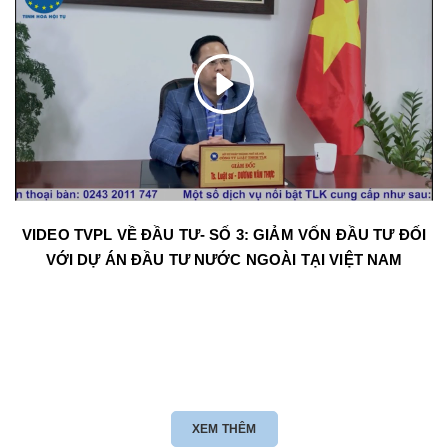
VIDEO TVPL VỀ ĐẦU TƯ- SỐ 3: GIẢM VỐN ĐẦU TƯ ĐỐI
VỚI DỰ ÁN ĐẦU TƯ NƯỚC NGOÀI TẠI VIỆT NAM
XEM THÊM