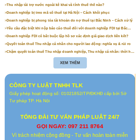
>
Thu nhập tài trợ nước ngoài kê khai và tính thuế thế nào?
>
Doanh nghiệp bị treo mã số thuế tại Hà Nội – Cách khôi phục
>
Doanh nghiệp bị phong tỏa tài khoản do nợ thuế tại Bắc Ninh – Cách xử lý
>
Yêu cầu đặc biệt khi nộp báo cáo thuế đối với doanh nghiệp FDI tại Bắc
Ninh
>
Doanh nghiệp FDI có bắt buộc lập hồ sơ xác định giá giao dịch liên kết?
>
Quyết toán thuế Thu nhập cá nhân cho người lao động: nghĩa vụ & rủi ro
>
Chậm quyết toán thuế Thu nhập doanh nghiệp, Thu nhập cá nhân: thời hạn
& mức phạt
XEM THÊM
CÔNG TY LUẬT TNHH TLK
Giấy phép hoạt động số: 01021852/TP/ĐKHĐ cấp bởi Sở
Tư pháp TP. Hà Nội
TỔNG ĐÀI TƯ VẤN PHÁP LUẬT 24/7
GỌI NGAY: 097 211 8764
Vì trách nhiệm cộng đồng - Tư vấn hoàn toàn miễn