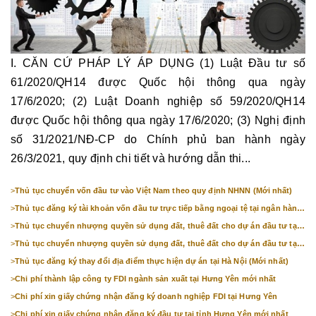
I. CĂN CỨ PHÁP LÝ ÁP DỤNG (1) Luật Đầu tư số
61/2020/QH14 được Quốc hội thông qua ngày
17/6/2020; (2) Luật Doanh nghiệp số 59/2020/QH14
được Quốc hội thông qua ngày 17/6/2020; (3) Nghị định
số 31/2021/NĐ-CP do Chính phủ ban hành ngày
26/3/2021, quy định chi tiết và hướng dẫn thi...
>
Thủ tục chuyển vốn đầu tư vào Việt Nam theo quy định NHNN (Mới nhất)
>
Thủ tục đăng ký tài khoản vốn đầu tư trực tiếp bằng ngoại tệ tại ngân hàng
(mới nhất)
>
Thủ tục chuyển nhượng quyền sử dụng đất, thuê đất cho dự án đầu tư tại
Bắc Ninh (mới nhất)
>
Thủ tục chuyển nhượng quyền sử dụng đất, thuê đất cho dự án đầu tư tại
Hà Nội (mới nhất)
>
Thủ tục đăng ký thay đổi địa điểm thực hiện dự án tại Hà Nội (Mới nhất)
>
Chi phí thành lập công ty FDI ngành sản xuất tại Hưng Yên mới nhất
>
Chi phí xin giấy chứng nhận đăng ký doanh nghiệp FDI tại Hưng Yên
>
Chi phí xin giấy chứng nhận đăng ký đầu tư tại tỉnh Hưng Yên mới nhất