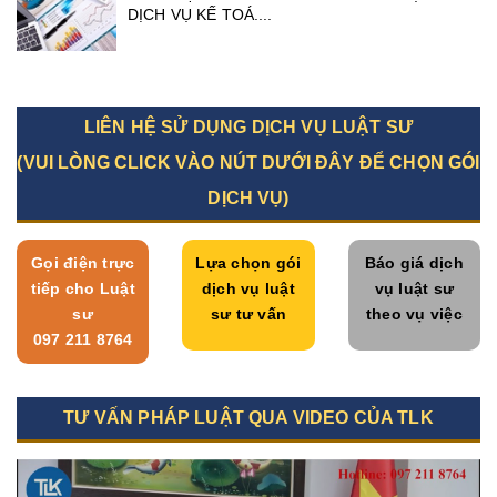
DỊCH VỤ KẾ TOÁ....
LIÊN HỆ SỬ DỤNG DỊCH VỤ LUẬT SƯ
(VUI LÒNG CLICK VÀO NÚT DƯỚI ĐÂY ĐỂ CHỌN GÓI
DỊCH VỤ)
Gọi điện trực
Lựa chọn gói
Báo giá dịch
tiếp cho Luật
dịch vụ luật
vụ luật sư
sư
sư tư vấn
theo vụ việc
097 211 8764
TƯ VẤN PHÁP LUẬT QUA VIDEO CỦA TLK