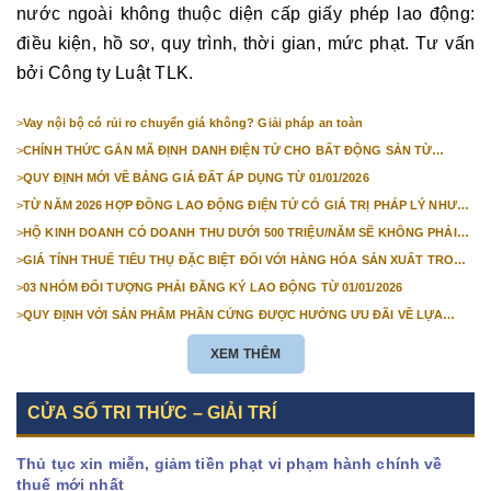
nước ngoài không thuộc diện cấp giấy phép lao động:
điều kiện, hồ sơ, quy trình, thời gian, mức phạt. Tư vấn
bởi Công ty Luật TLK.
>
Vay nội bộ có rủi ro chuyển giá không? Giải pháp an toàn
>
CHÍNH THỨC GẮN MÃ ĐỊNH DANH ĐIỆN TỬ CHO BẤT ĐỘNG SẢN TỪ
1/3/2026
>
QUY ĐỊNH MỚI VỀ BẢNG GIÁ ĐẤT ÁP DỤNG TỪ 01/01/2026
>
TỪ NĂM 2026 HỢP ĐỒNG LAO ĐỘNG ĐIỆN TỬ CÓ GIÁ TRỊ PHÁP LÝ NHƯ
VĂN BẢN GIẤY
>
HỘ KINH DOANH CÓ DOANH THU DƯỚI 500 TRIỆU/NĂM SẼ KHÔNG PHẢI
NỘP THUẾ GIÁ TRỊ GIA TĂNG
>
GIÁ TÍNH THUẾ TIÊU THỤ ĐẶC BIỆT ĐỐI VỚI HÀNG HÓA SẢN XUẤT TRONG
NƯỚC NĂM 2026
>
03 NHÓM ĐỐI TƯỢNG PHẢI ĐĂNG KÝ LAO ĐỘNG TỪ 01/01/2026
>
QUY ĐỊNH VỚI SẢN PHẨM PHẦN CỨNG ĐƯỢC HƯỞNG ƯU ĐÃI VỀ LỰA
CHỌN NHÀ THẦU TỪ 01/01/2026
XEM THÊM
CỬA SỔ TRI THỨC – GIẢI TRÍ
Thủ tục xin miễn, giảm tiền phạt vi phạm hành chính về
thuế mới nhất