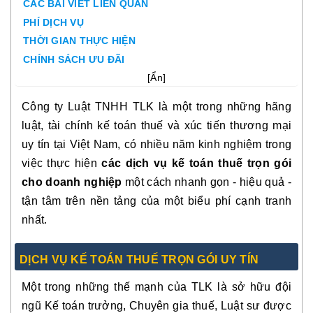
CÁC BÀI VIẾT LIÊN QUAN
PHÍ DỊCH VỤ
THỜI GIAN THỰC HIỆN
CHÍNH SÁCH ƯU ĐÃI
[
Ẩn
]
Công ty Luật TNHH TLK là một trong những hãng
luật, tài chính kế toán thuế và xúc tiến thương mại
uy tín tại Việt Nam, có nhiều năm kinh nghiệm trong
việc thực hiện
các dịch vụ kế toán thuế trọn gói
cho doanh nghiệp
một cách nhanh gọn - hiệu quả -
tận tâm trên nền tảng của một biểu phí cạnh tranh
nhất.
DỊCH VỤ KẾ TOÁN THUẾ TRỌN GÓI UY TÍN
Một trong những thế mạnh của TLK là sở hữu đội
ngũ Kế toán trưởng, Chuyên gia thuế, Luật sư được