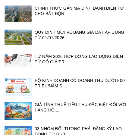
CHÍNH THỨC GẮN MÃ ĐỊNH DANH ĐIỆN TỬ
CHO BẤT ĐỘN....
QUY ĐỊNH MỚI VỀ BẢNG GIÁ ĐẤT ÁP DỤNG
TỪ 01/01/2026.
TỪ NĂM 2026 HỢP ĐỒNG LAO ĐỘNG ĐIỆN
TỬ CÓ GIÁ TR....
HỘ KINH DOANH CÓ DOANH THU DƯỚI 500
TRIỆU/NĂM S....
GIÁ TÍNH THUẾ TIÊU THỤ ĐẶC BIỆT ĐỐI VỚI
HÀNG HÓ....
03 NHÓM ĐỐI TƯỢNG PHẢI ĐĂNG KÝ LAO
ĐỘNG TỪ 01/0....