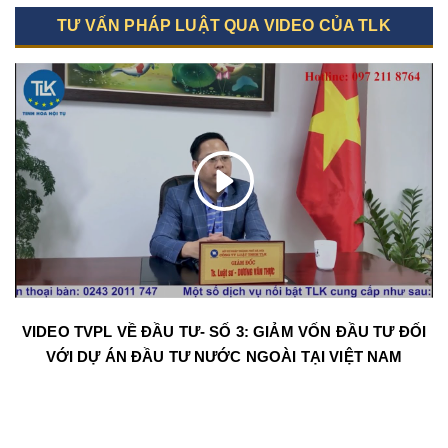
TƯ VẤN PHÁP LUẬT QUA VIDEO CỦA TLK
VIDEO TVPL VỀ ĐẦU TƯ- SỐ 3: GIẢM VỐN ĐẦU TƯ ĐỐI
VỚI DỰ ÁN ĐẦU TƯ NƯỚC NGOÀI TẠI VIỆT NAM