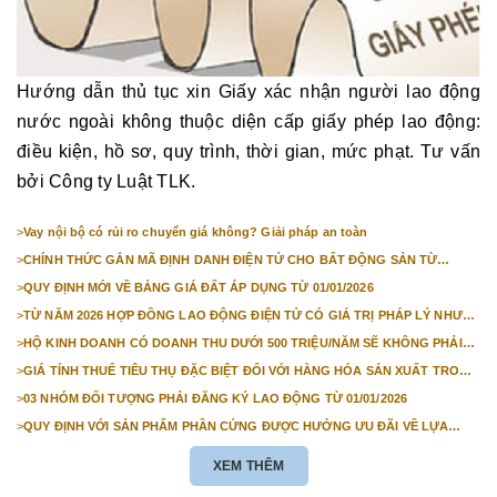
Hướng dẫn thủ tục xin Giấy xác nhận người lao động
nước ngoài không thuộc diện cấp giấy phép lao động:
điều kiện, hồ sơ, quy trình, thời gian, mức phạt. Tư vấn
bởi Công ty Luật TLK.
>
Vay nội bộ có rủi ro chuyển giá không? Giải pháp an toàn
>
CHÍNH THỨC GẮN MÃ ĐỊNH DANH ĐIỆN TỬ CHO BẤT ĐỘNG SẢN TỪ
1/3/2026
>
QUY ĐỊNH MỚI VỀ BẢNG GIÁ ĐẤT ÁP DỤNG TỪ 01/01/2026
>
TỪ NĂM 2026 HỢP ĐỒNG LAO ĐỘNG ĐIỆN TỬ CÓ GIÁ TRỊ PHÁP LÝ NHƯ
VĂN BẢN GIẤY
>
HỘ KINH DOANH CÓ DOANH THU DƯỚI 500 TRIỆU/NĂM SẼ KHÔNG PHẢI
NỘP THUẾ GIÁ TRỊ GIA TĂNG
>
GIÁ TÍNH THUẾ TIÊU THỤ ĐẶC BIỆT ĐỐI VỚI HÀNG HÓA SẢN XUẤT TRONG
NƯỚC NĂM 2026
>
03 NHÓM ĐỐI TƯỢNG PHẢI ĐĂNG KÝ LAO ĐỘNG TỪ 01/01/2026
>
QUY ĐỊNH VỚI SẢN PHẨM PHẦN CỨNG ĐƯỢC HƯỞNG ƯU ĐÃI VỀ LỰA
CHỌN NHÀ THẦU TỪ 01/01/2026
XEM THÊM