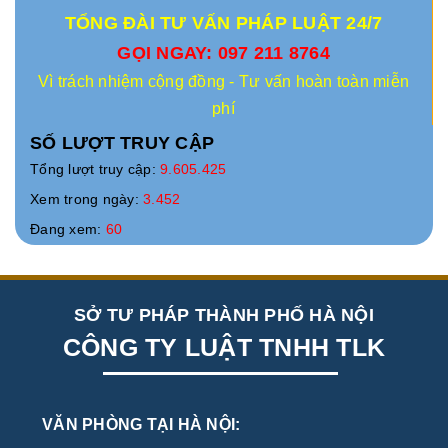
TỔNG ĐÀI TƯ VẤN PHÁP LUẬT 24/7
GỌI NGAY: 097 211 8764
Vì trách nhiệm cộng đồng - Tư vấn hoàn toàn miễn
phí
SỐ LƯỢT TRUY CẬP
Tổng lượt truy cập:
9.605.425
Xem trong ngày:
3.452
Đang xem:
60
SỞ TƯ PHÁP THÀNH PHỐ HÀ NỘI
CÔNG TY LUẬT TNHH TLK
VĂN PHÒNG TẠI HÀ NỘI: