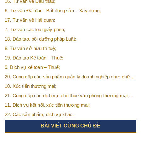
16. Tư vấn về Đấu thầu;
6. Tư vấn Đất đai – Bất động sản – Xây dựng;
17. Tư vấn về Hải quan;
7. Tư vấn các loại giấy phép;
18. Đào tạo, bồi dưỡng pháp Luật;
8. Tư vấn sở hữu trí tuệ;
19. Đào tạo Kế toán – Thuế;
9. Dịch vụ kế toán – Thuế;
20. Cung cấp các sản phẩm quản lý doanh nghiệp như: chữ
ký số, hóa đơn điện tử, BHXH,…vv
10. Xúc tiến thương mại;
21. Cung cấp các dịch vụ: cho thuê văn phòng thương mại,
văn phòng ảo, văn phòng chia sẻ…vv
11. Dịch vụ kết nối, xúc tiến thương mại;
22. Các sản phẩm, dịch vụ khác.
BÀI VIẾT CÙNG CHỦ ĐỀ