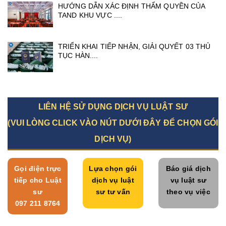
HƯỚNG DẪN XÁC ĐỊNH THẨM QUYỀN CỦA
TAND KHU VỰC ....
TRIỂN KHAI TIẾP NHẬN, GIẢI QUYẾT 03 THỦ
TỤC HÀN....
LIÊN HỆ SỬ DỤNG DỊCH VỤ LUẬT SƯ
(VUI LÒNG CLICK VÀO NÚT DƯỚI ĐÂY ĐỂ CHỌN GÓI
DỊCH VỤ)
Gọi điện trực
Lựa chọn gói
Báo giá dịch
tiếp cho Luật
dịch vụ luật
vụ luật sư
sư
sư tư vấn
theo vụ việc
097 211 8764