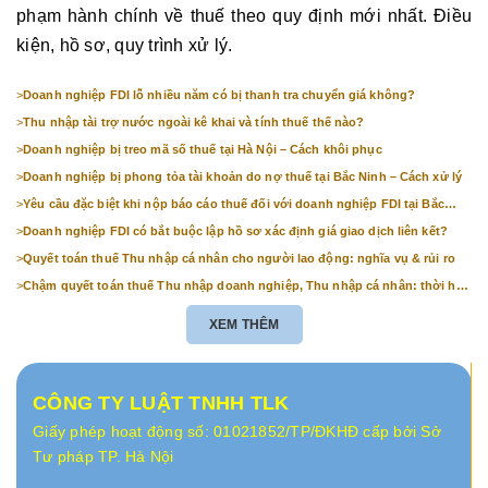
phạm hành chính về thuế theo quy định mới nhất. Điều
kiện, hồ sơ, quy trình xử lý.
>
Doanh nghiệp FDI lỗ nhiều năm có bị thanh tra chuyển giá không?
>
Thu nhập tài trợ nước ngoài kê khai và tính thuế thế nào?
>
Doanh nghiệp bị treo mã số thuế tại Hà Nội – Cách khôi phục
>
Doanh nghiệp bị phong tỏa tài khoản do nợ thuế tại Bắc Ninh – Cách xử lý
>
Yêu cầu đặc biệt khi nộp báo cáo thuế đối với doanh nghiệp FDI tại Bắc
Ninh
>
Doanh nghiệp FDI có bắt buộc lập hồ sơ xác định giá giao dịch liên kết?
>
Quyết toán thuế Thu nhập cá nhân cho người lao động: nghĩa vụ & rủi ro
>
Chậm quyết toán thuế Thu nhập doanh nghiệp, Thu nhập cá nhân: thời hạn
& mức phạt
XEM THÊM
CÔNG TY LUẬT TNHH TLK
Giấy phép hoạt động số: 01021852/TP/ĐKHĐ cấp bởi Sở
Tư pháp TP. Hà Nội