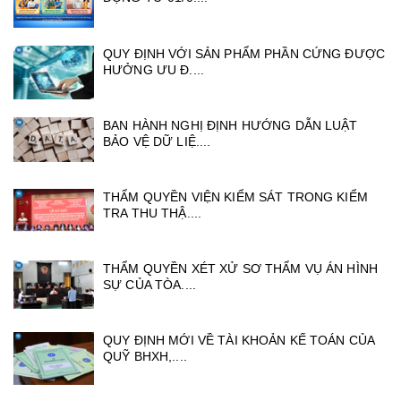
QUY ĐỊNH VỚI SẢN PHẨM PHẦN CỨNG ĐƯỢC
HƯỞNG ƯU Đ....
BAN HÀNH NGHỊ ĐỊNH HƯỚNG DẪN LUẬT
BẢO VỆ DỮ LIỆ....
THẨM QUYỀN VIỆN KIỂM SÁT TRONG KIỂM
TRA THU THẬ....
THẨM QUYỀN XÉT XỬ SƠ THẨM VỤ ÁN HÌNH
SỰ CỦA TÒA....
QUY ĐỊNH MỚI VỀ TÀI KHOẢN KẾ TOÁN CỦA
QUỸ BHXH,....