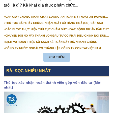
tuổi là gì? Kê khai giá thực phẩm chức...
>
CẤP GIẤY CHỨNG NHẬN CHẤT LƯỢNG AN TOÀN KỸ THUẬT XE ĐẠP ĐIỆN
NHẬP KHẨU
>
THỦ TỤC CẤP GIẤY CHỨNG NHẬN XUẤT XỨ HÀNG HOÁ (CO) CẤP SAU
>
CÁC BƯỚC THỰC HIỆN THỦ TỤC CHẤM DỨT HOẠT ĐỘNG DỰ ÁN ĐẦU TƯ?
>
CHUYỂN ĐỔI NỢ VAY THÀNH VỐN ĐẦU TƯ CÓ PHẢI ĐIỀU CHỈNH NỘI DUNG
GIẤY CHỨNG NHẬN ĐĂNG KÝ ĐẦU TƯ KHÔNG?
>
DỊCH VỤ HOÀN THIỆN SỔ SÁCH KẾ TOÁN ĐẦY ĐỦ, NHANH CHÓNG
>
CÔNG TY NƯỚC NGOÀI CÓ THÀNH LẬP CÔNG TY CON TẠI VIỆT NAM
ĐƯỢC KHÔNG? NHỮNG ĐIỀU KIỆN ĐỂ CÔNG TY NƯỚC NGOÀI THÀNH LẬP
CÔNG TY CON TẠI VIỆT NAM?
XEM THÊM
BÀI ĐỌC NHIỀU NHẤT
Thủ tục xác nhận hoàn thành việc góp vốn đầu tư (Mới
nhất)