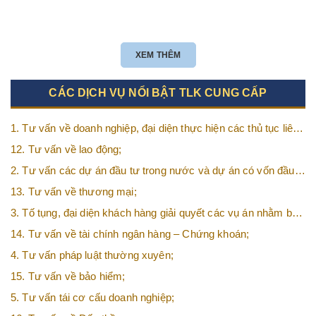
XEM THÊM
CÁC DỊCH VỤ NỔI BẬT TLK CUNG CẤP
1. Tư vấn về doanh nghiệp, đại diện thực hiện các thủ tục liên
quan tới doanh nghiệp;
12. Tư vấn về lao động;
2. Tư vấn các dự án đầu tư trong nước và dự án có vốn đầu
tư nước ngoài (FDI);
13. Tư vấn về thương mại;
3. Tố tụng, đại diện khách hàng giải quyết các vụ án nhằm bảo
vệ tối đa các quyền và lợi ích của khách hàng;
14. Tư vấn về tài chính ngân hàng – Chứng khoán;
4. Tư vấn pháp luật thường xuyên;
15. Tư vấn về bảo hiểm;
5. Tư vấn tái cơ cấu doanh nghiệp;