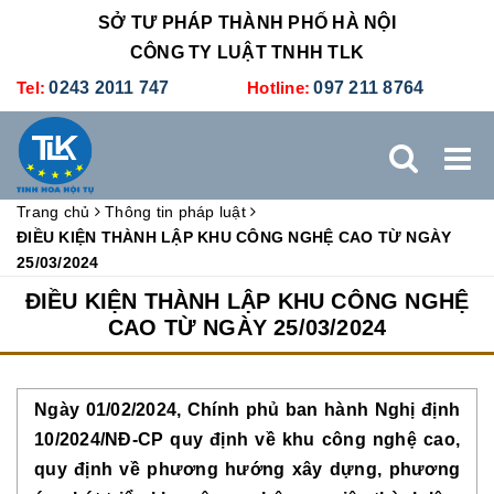
SỞ TƯ PHÁP THÀNH PHỐ HÀ NỘI
CÔNG TY LUẬT TNHH TLK
Tel:
0243 2011 747
Hotline:
097 211 8764
Trang chủ
Thông tin pháp luật
TRANG CHỦ
GIỚI THIỆU
DỊCH VỤ PHÁP LÝ
ĐIỀU KIỆN THÀNH LẬP KHU CÔNG NGHỆ CAO TỪ NGÀY
25/03/2024
DỊCH VỤ KẾ TOÁN - THUẾ
XÚC TIẾN THƯƠNG MẠI
ĐIỀU KIỆN THÀNH LẬP KHU CÔNG NGHỆ
CAO TỪ NGÀY 25/03/2024
BẢNG GIÁ
ĐÀO TẠO
TUYỂN DỤNG
LIÊN HỆ
Ngày 01/02/2024, Chính phủ ban hành Nghị định
10/2024/NĐ-CP quy định về khu công nghệ cao,
quy định về phương hướng xây dựng, phương