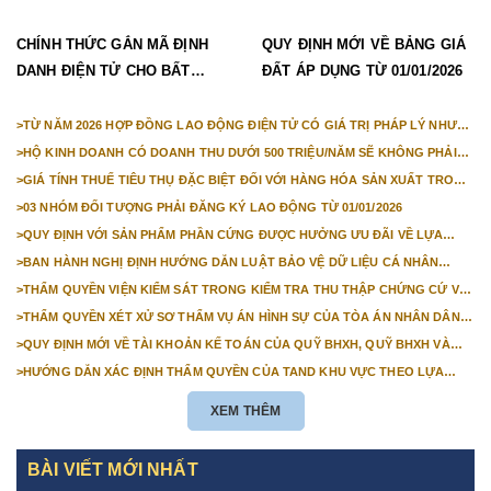
CHÍNH THỨC GẮN MÃ ĐỊNH
QUY ĐỊNH MỚI VỀ BẢNG GIÁ
DANH ĐIỆN TỬ CHO BẤT
ĐẤT ÁP DỤNG TỪ 01/01/2026
ĐỘNG SẢN TỪ 1/3/2026
>
TỪ NĂM 2026 HỢP ĐỒNG LAO ĐỘNG ĐIỆN TỬ CÓ GIÁ TRỊ PHÁP LÝ NHƯ
VĂN BẢN GIẤY
>
HỘ KINH DOANH CÓ DOANH THU DƯỚI 500 TRIỆU/NĂM SẼ KHÔNG PHẢI
NỘP THUẾ GIÁ TRỊ GIA TĂNG
>
GIÁ TÍNH THUẾ TIÊU THỤ ĐẶC BIỆT ĐỐI VỚI HÀNG HÓA SẢN XUẤT TRONG
NƯỚC NĂM 2026
>
03 NHÓM ĐỐI TƯỢNG PHẢI ĐĂNG KÝ LAO ĐỘNG TỪ 01/01/2026
>
QUY ĐỊNH VỚI SẢN PHẨM PHẦN CỨNG ĐƯỢC HƯỞNG ƯU ĐÃI VỀ LỰA
CHỌN NHÀ THẦU TỪ 01/01/2026
>
BAN HÀNH NGHỊ ĐỊNH HƯỚNG DẪN LUẬT BẢO VỆ DỮ LIỆU CÁ NHÂN
TRƯỚC 01/01/2026
>
THẨM QUYỀN VIỆN KIỂM SÁT TRONG KIỂM TRA THU THẬP CHỨNG CỨ VỤ
ÁN DÂN SỰ CÔNG ÍCH
>
THẨM QUYỀN XÉT XỬ SƠ THẨM VỤ ÁN HÌNH SỰ CỦA TÒA ÁN NHÂN DÂN
CẤP TỈNH TỪ NĂM 2026
>
QUY ĐỊNH MỚI VỀ TÀI KHOẢN KẾ TOÁN CỦA QUỸ BHXH, QUỸ BHXH VÀ
QUỸ BHTN TỪ 01/01/2026
>
HƯỚNG DẪN XÁC ĐỊNH THẨM QUYỀN CỦA TAND KHU VỰC THEO LỰA
CHỌN CỦA NGƯỜI KHỞI KIỆN
XEM THÊM
BÀI VIẾT MỚI NHẤT