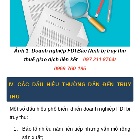
Ảnh 1: Doanh nghiệp FDI Bắc Ninh bị truy thu
/
thuế giao dịch liên kết –
097.211.8764
0969.760.195
IV. CÁC DẤU HIỆU THƯỜNG DẪN ĐẾN TRUY
THU
Một số dấu hiệu phổ biến khiến doanh nghiệp FDI bị
truy thu:
Báo lỗ nhiều năm liên tiếp nhưng vẫn mở rộng
sản xuất;