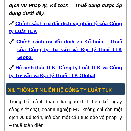
dịch vụ Pháp lý, Kế toán – Thuế đang được áp
dụng dưới đây.
🔗
Chính sách ưu đãi dịch vụ pháp lý của Công
ty Luật TLK
🔗
Chính sách ưu đãi dịch vụ Kế toán – Thuế
của Công ty Tư vấn và Đại lý thuế TLK
Global
🔗
Hệ sinh thái TLK: Công ty Luật TLK và Công
ty Tư vấn và Đại lý Thuế TLK Global
XII. THÔNG TIN LIÊN HỆ CÔNG TY LUẬT TLK
Trong bối cảnh thanh tra giao dịch liên kết ngày
càng siết chặt, doanh nghiệp FDI không chỉ cần một
dịch vụ kế toán, mà cần một cấu trúc bảo vệ pháp lý
– thuế toàn diện.