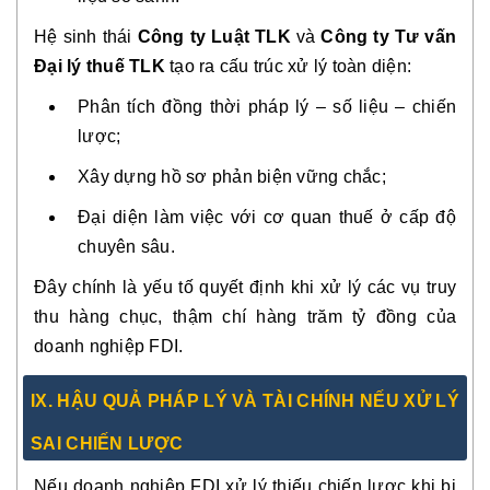
Hệ sinh thái
Công ty Luật TLK
và
Công ty Tư vấn
Đại lý thuế TLK
tạo ra cấu trúc xử lý toàn diện:
Phân tích đồng thời pháp lý – số liệu – chiến
lược;
Xây dựng hồ sơ phản biện vững chắc;
Đại diện làm việc với cơ quan thuế ở cấp độ
chuyên sâu.
Đây chính là yếu tố quyết định khi xử lý các vụ truy
thu hàng chục, thậm chí hàng trăm tỷ đồng của
doanh nghiệp FDI.
IX. HẬU QUẢ PHÁP LÝ VÀ TÀI CHÍNH NẾU XỬ LÝ
SAI CHIẾN LƯỢC
Nếu doanh nghiệp FDI xử lý thiếu chiến lược khi bị