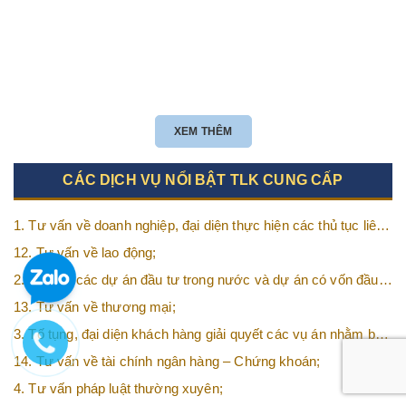
XEM THÊM
CÁC DỊCH VỤ NỔI BẬT TLK CUNG CẤP
1. Tư vấn về doanh nghiệp, đại diện thực hiện các thủ tục liên
quan tới doanh nghiệp;
12. Tư vấn về lao động;
2. Tư vấn các dự án đầu tư trong nước và dự án có vốn đầu
tư nước ngoài (FDI);
13. Tư vấn về thương mại;
3. Tố tụng, đại diện khách hàng giải quyết các vụ án nhằm bảo
vệ tối đa các quyền và lợi ích của khách hàng;
14. Tư vấn về tài chính ngân hàng – Chứng khoán;
4. Tư vấn pháp luật thường xuyên;