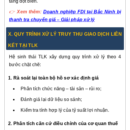
tăng đột biến.
👉
Xem thêm:
Doanh nghiệp FDI tại Bắc Ninh bị
thanh tra chuyển giá – Giải pháp xử lý
X. QUY TRÌNH XỬ LÝ TRUY THU GIAO DỊCH LIÊN
KẾT TẠI TLK
Hệ sinh thái TLK xây dựng quy trình xử lý theo 4
bước chặt chẽ:
1. Rà soát lại toàn bộ hồ sơ xác định giá
Phân tích chức năng – tài sản – rủi ro;
Đánh giá lại dữ liệu so sánh;
Kiểm tra tính hợp lý của tỷ suất lợi nhuận.
2. Phân tích căn cứ điều chỉnh của cơ quan thuế