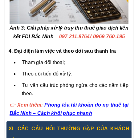
Ảnh 3: Giải pháp xử lý truy thu thuế giao dịch liên
/ 0969.760.195
kết FDI Bắc Ninh –
097.211.8764
4. Đại diện làm việc và theo dõi sau thanh tra
Tham gia đối thoại;
Theo dõi tiến độ xử lý;
Tư vấn cấu trúc phòng ngừa cho các năm tiếp
theo.
👉
Xem thêm:
Phong tỏa tài khoản do nợ thuế tại
Bắc Ninh – Cách khôi phục nhanh
XI. CÁC CÂU HỎI THƯỜNG GẶP CỦA KHÁCH