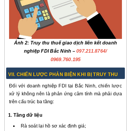
Ảnh 2: Truy thu thuế giao dịch liên kết doanh
/
nghiệp FDI Bắc Ninh –
097.211.8764
0969.760.195
VII. CHIẾN LƯỢC PHẢN BIỆN KHI BỊ TRUY THU
Đối với doanh nghiệp FDI tại Bắc Ninh, chiến lược
xử lý không nên là phản ứng cảm tính mà phải dựa
trên cấu trúc ba tầng:
1. Tầng dữ liệu
Rà soát lại hồ sơ xác định giá;