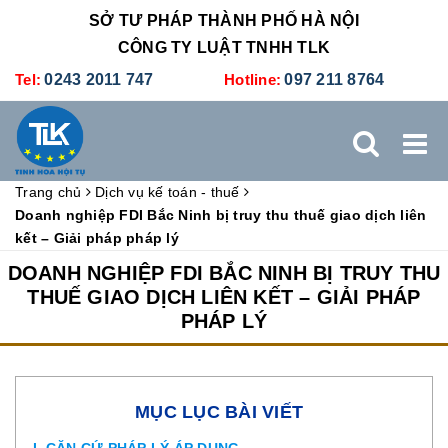
SỞ TƯ PHÁP THÀNH PHỐ HÀ NỘI
CÔNG TY LUẬT TNHH TLK
Tel:
0243 2011 747
Hotline:
097 211 8764
Trang chủ
Dịch vụ kế toán - thuế
TRANG CHỦ
GIỚI THIỆU
DỊCH VỤ PHÁP LÝ
Doanh nghiệp FDI Bắc Ninh bị truy thu thuế giao dịch liên
kết – Giải pháp pháp lý
DỊCH VỤ KẾ TOÁN - THUẾ
XÚC TIẾN THƯƠNG MẠI
DOANH NGHIỆP FDI BẮC NINH BỊ TRUY THU
THUẾ GIAO DỊCH LIÊN KẾT – GIẢI PHÁP
PHÁP LÝ
BẢNG GIÁ
ĐÀO TẠO
TUYỂN DỤNG
LIÊN HỆ
MỤC LỤC BÀI VIẾT