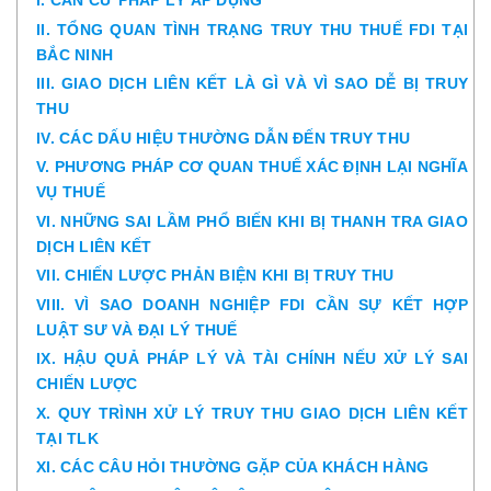
I. CĂN CỨ PHÁP LÝ ÁP DỤNG
II. TỔNG QUAN TÌNH TRẠNG TRUY THU THUẾ FDI TẠI
BẮC NINH
III. GIAO DỊCH LIÊN KẾT LÀ GÌ VÀ VÌ SAO DỄ BỊ TRUY
THU
IV. CÁC DẤU HIỆU THƯỜNG DẪN ĐẾN TRUY THU
V. PHƯƠNG PHÁP CƠ QUAN THUẾ XÁC ĐỊNH LẠI NGHĨA
VỤ THUẾ
VI. NHỮNG SAI LẦM PHỔ BIẾN KHI BỊ THANH TRA GIAO
DỊCH LIÊN KẾT
VII. CHIẾN LƯỢC PHẢN BIỆN KHI BỊ TRUY THU
VIII. VÌ SAO DOANH NGHIỆP FDI CẦN SỰ KẾT HỢP
LUẬT SƯ VÀ ĐẠI LÝ THUẾ
IX. HẬU QUẢ PHÁP LÝ VÀ TÀI CHÍNH NẾU XỬ LÝ SAI
CHIẾN LƯỢC
X. QUY TRÌNH XỬ LÝ TRUY THU GIAO DỊCH LIÊN KẾT
TẠI TLK
XI. CÁC CÂU HỎI THƯỜNG GẶP CỦA KHÁCH HÀNG