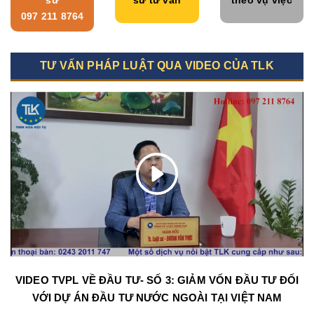
097 211 8764
TƯ VẤN PHÁP LUẬT QUA VIDEO CỦA TLK
VIDEO TVPL VỀ ĐẦU TƯ- SỐ 3: GIẢM VỐN ĐẦU TƯ ĐỐI
VỚI DỰ ÁN ĐẦU TƯ NƯỚC NGOÀI TẠI VIỆT NAM