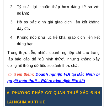
Tỷ suất lợi nhuận thấp hơn đáng kể so với
ngành;
Hồ sơ xác định giá giao dịch liên kết không
đầy đủ;
Không nộp phụ lục kê khai giao dịch liên kết
đúng hạn.
Trong thực tiễn, nhiều doanh nghiệp chỉ chú trọng
lập báo cáo để “đủ hình thức”, nhưng không xây
dựng hệ thống dữ liệu so sánh thực chất.
👉
Xem thêm:
Doanh nghiệp FDI tại Bắc Ninh bị
quyết toán thuế – Rủi ro giao dịch liên kết
V. PHƯƠNG PHÁP CƠ QUAN THUẾ XÁC ĐỊNH
LẠI NGHĨA VỤ THUẾ