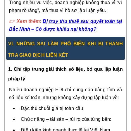
Trong nhiều vụ việc, doanh nghiệp không thua vì “vi
phạm rõ ràng”, mà thua vì hồ sơ lập luận yếu.
👉
Xem thêm:
Bị truy thu thuế sau quyết toán tại
Bắc Ninh – Có được khiếu nại không?
VI. NHỮNG SAI LẦM PHỔ BIẾN KHI BỊ THANH
TRA GIAO DỊCH LIÊN KẾT
1. Chỉ tập trung giải thích số liệu, bỏ qua lập luận
pháp lý
Nhiều doanh nghiệp FDI chỉ cung cấp bảng tính và
số liệu kế toán, nhưng không xây dựng lập luận về:
Đặc thù chuỗi giá trị toàn cầu;
Chức năng – tài sản – rủi ro của từng bên;
Điều kiện kinh doanh thực tế tại Việt Nam.