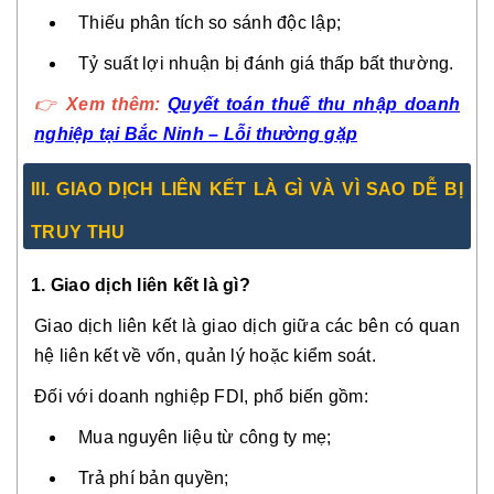
Thiếu phân tích so sánh độc lập;
Tỷ suất lợi nhuận bị đánh giá thấp bất thường.
👉
Xem thêm:
Quyết toán thuế thu nhập doanh
nghiệp tại Bắc Ninh – Lỗi thường gặp
III. GIAO DỊCH LIÊN KẾT LÀ GÌ VÀ VÌ SAO DỄ BỊ
TRUY THU
1. Giao dịch liên kết là gì?
Giao dịch liên kết là giao dịch giữa các bên có quan
hệ liên kết về vốn, quản lý hoặc kiểm soát.
Đối với doanh nghiệp FDI, phổ biến gồm:
Mua nguyên liệu từ công ty mẹ;
Trả phí bản quyền;