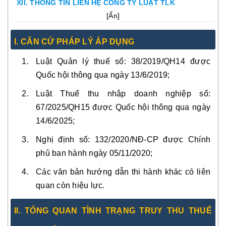
XII. THÔNG TIN LIÊN HỆ CÔNG TY LUẬT TLK
[
Ẩn
]
I. CĂN CỨ PHÁP LÝ ÁP DỤNG
Luật Quản lý thuế số: 38/2019/QH14 được
Quốc hội thông qua ngày 13/6/2019;
Luật Thuế thu nhập doanh nghiệp số:
67/2025/QH15 được Quốc hội thông qua ngày
14/6/2025;
Nghị định số: 132/2020/NĐ-CP được Chính
phủ ban hành ngày 05/11/2020;
Các văn bản hướng dẫn thi hành khác có liên
quan còn hiệu lực.
II. TỔNG QUAN TÌNH TRẠNG TRUY THU THUẾ