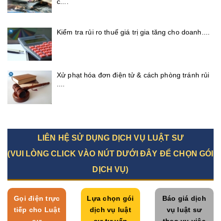
c....
Kiểm tra rủi ro thuế giá trị gia tăng cho doanh....
Xử phạt hóa đơn điện tử & cách phòng tránh rủi
....
LIÊN HỆ SỬ DỤNG DỊCH VỤ LUẬT SƯ
(VUI LÒNG CLICK VÀO NÚT DƯỚI ĐÂY ĐỂ CHỌN GÓI
DỊCH VỤ)
Gọi điện trực
Lựa chọn gói
Báo giá dịch
tiếp cho Luật
dịch vụ luật
vụ luật sư
sư
sư tư vấn
theo vụ việc