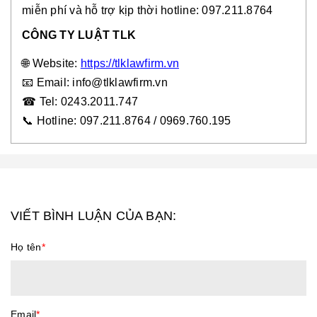
miễn phí và hỗ trợ kịp thời hotline: 097.211.8764
CÔNG TY LUẬT TLK
🌐
Website:
https://tlklawfirm.vn
📧
Email: info@tlklawfirm.vn
☎
Tel: 0243.2011.747
📞
Hotline: 097.211.8764 / 0969.760.195
VIẾT BÌNH LUẬN CỦA BẠN:
Họ tên
*
Email
*