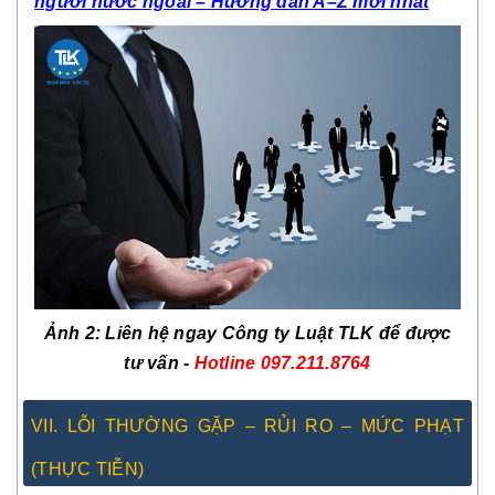
người nước ngoài – Hướng dẫn A–Z mới nhất
Ảnh 2: Liên hệ ngay Công ty Luật TLK để được
tư vấn -
Hotline 097.211.8764
VII. LỖI THƯỜNG GẶP – RỦI RO – MỨC PHẠT
(THỰC TIỄN)