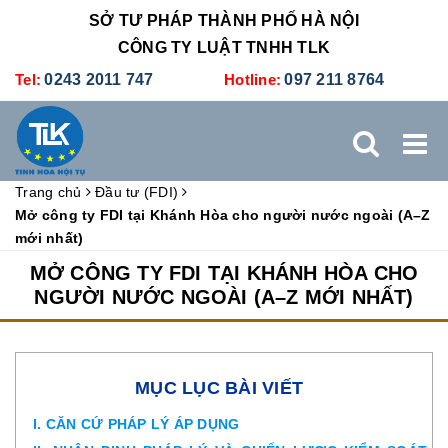
SỞ TƯ PHÁP THÀNH PHỐ HÀ NỘI
CÔNG TY LUẬT TNHH TLK
Tel:
0243 2011 747
Hotline:
097 211 8764
Trang chủ
Đầu tư (FDI)
TRANG CHỦ
GIỚI THIỆU
DỊCH VỤ PHÁP LÝ
Mở công ty FDI tại Khánh Hòa cho người nước ngoài (A–Z
mới nhất)
DỊCH VỤ KẾ TOÁN - THUẾ
XÚC TIẾN THƯƠNG MẠI
MỞ CÔNG TY FDI TẠI KHÁNH HÒA CHO
NGƯỜI NƯỚC NGOÀI (A–Z MỚI NHẤT)
BẢNG GIÁ
ĐÀO TẠO
TUYỂN DỤNG
LIÊN HỆ
MỤC LỤC BÀI VIẾT
I. CĂN CỨ PHÁP LÝ ÁP DỤNG