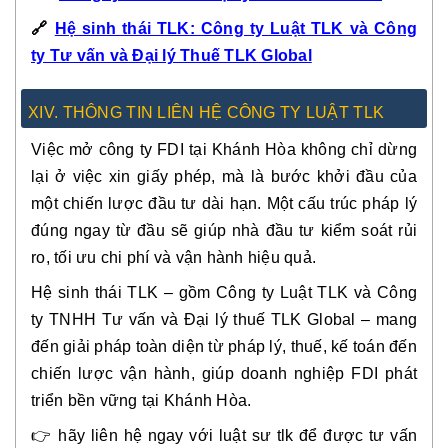
🔗
Hệ sinh thái TLK: Công ty Luật TLK và Công
ty Tư vấn và Đại lý Thuế TLK Global
XIV. THÔNG TIN LIÊN HỆ CÔNG TY LUẬT TLK
Việc mở công ty FDI tại Khánh Hòa không chỉ dừng
lại ở việc xin giấy phép, mà là bước khởi đầu của
một chiến lược đầu tư dài hạn. Một cấu trúc pháp lý
đúng ngay từ đầu sẽ giúp nhà đầu tư kiểm soát rủi
ro, tối ưu chi phí và vận hành hiệu quả.
Hệ sinh thái TLK – gồm Công ty Luật TLK và Công
ty TNHH Tư vấn và Đại lý thuế TLK Global – mang
đến giải pháp toàn diện từ pháp lý, thuế, kế toán đến
chiến lược vận hành, giúp doanh nghiệp FDI phát
triển bền vững tại Khánh Hòa.
👉 hãy liên hệ ngay với luật sư tlk để được tư vấn