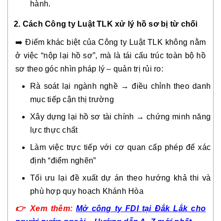
hành.
2. Cách Công ty Luật TLK xử lý hồ sơ bị từ chối
➡️ Điểm khác biệt của Công ty Luật TLK không nằm
ở việc “nộp lại hồ sơ”, mà là tái cấu trúc toàn bộ hồ
sơ theo góc nhìn pháp lý – quản trị rủi ro:
Rà soát lại ngành nghề → điều chỉnh theo danh
mục tiếp cận thị trường
Xây dựng lại hồ sơ tài chính → chứng minh năng
lực thực chất
Làm việc trực tiếp với cơ quan cấp phép để xác
định “điểm nghẽn”
Tối ưu lại đề xuất dự án theo hướng khả thi và
phù hợp quy hoạch Khánh Hòa
👉
Xem thêm:
Mở công ty FDI tại Đắk Lắk cho