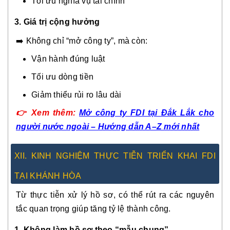
Tối ưu nghĩa vụ tài chính
3. Giá trị cộng hưởng
➡️ Không chỉ “mở công ty”, mà còn:
Vận hành đúng luật
Tối ưu dòng tiền
Giảm thiểu rủi ro lâu dài
👉
Xem thêm:
Mở công ty FDI tại Đắk Lắk cho
người nước ngoài – Hướng dẫn A–Z mới nhất
XII. KINH NGHIỆM THỰC TIỄN TRIỂN KHAI FDI
TẠI KHÁNH HÒA
Từ thực tiễn xử lý hồ sơ, có thể rút ra các nguyên
tắc quan trọng giúp tăng tỷ lệ thành công.
1. Không làm hồ sơ theo “mẫu chung”