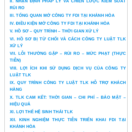
II. NHẬN ĐỊNH PHÁP LÝ VÀ CHIẾN LƯỢC KIỂM SOÁT
RỦI RO
III. TỔNG QUAN MỞ CÔNG TY FDI TẠI KHÁNH HÒA
IV. ĐIỀU KIỆN MỞ CÔNG TY FDI TẠI KHÁNH HÒA
V. HỒ SƠ – QUY TRÌNH – THỜI GIAN XỬ LÝ
VI. HỒ SƠ BỊ TỪ CHỐI VÀ CÁCH CÔNG TY LUẬT TLK
XỬ LÝ
VII. LỖI THƯỜNG GẶP – RỦI RO – MỨC PHẠT (THỰC
TIỄN)
VIII. LỢI ÍCH KHI SỬ DỤNG DỊCH VỤ CỦA CÔNG TY
LUẬT TLK
IX. QUY TRÌNH CÔNG TY LUẬT TLK HỖ TRỢ KHÁCH
HÀNG
X. TLK CAM KẾT: THỜI GIAN – CHI PHÍ – BẢO MẬT –
HIỆU QUẢ
XI. LỢI THẾ HỆ SINH THÁI TLK
XII. KINH NGHIỆM THỰC TIỄN TRIỂN KHAI FDI TẠI
KHÁNH HÒA