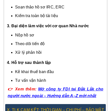
Soạn thảo hồ sơ IRC, ERC
Kiểm tra toàn bộ tài liệu
3. Đại diện làm việc với cơ quan Nhà nước
Nộp hồ sơ
Theo dõi tiến độ
Xử lý phản hồi
4. Hỗ trợ sau thành lập
Kê khai thuế ban đầu
Tư vấn vận hành
👉
Xem thêm:
Mở công ty FDI tại Đắk Lắk cho
người nước ngoài – Hướng dẫn A–Z mới nhất
X. TLK CAM KẾT: THỜI GIAN – CHI PHÍ – BẢO MẬT