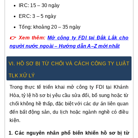
IRC: 15 – 30 ngày
ERC: 3 – 5 ngày
Tổng: khoảng 20 – 35 ngày
👉
Xem thêm:
Mở công ty FDI tại Đắk Lắk cho
người nước ngoài – Hướng dẫn A–Z mới nhất
VI. HỒ SƠ BỊ TỪ CHỐI VÀ CÁCH CÔNG TY LUẬT
TLK XỬ LÝ
Trong thực tế triển khai mở công ty FDI tại Khánh
Hòa, tỷ lệ hồ sơ bị yêu cầu sửa đổi, bổ sung hoặc từ
chối không hề thấp, đặc biệt với các dự án liên quan
đến bất động sản, du lịch hoặc ngành nghề có điều
kiện.
1. Các nguyên nhân phổ biến khiến hồ sơ bị từ