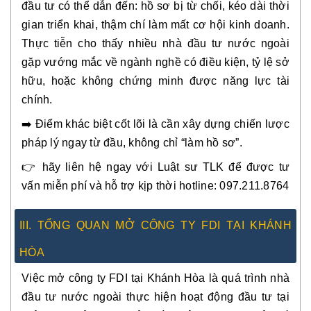
đầu tư có thể dẫn đến: hồ sơ bị từ chối, kéo dài thời
gian triển khai, thậm chí làm mất cơ hội kinh doanh.
Thực tiễn cho thấy nhiều nhà đầu tư nước ngoài
gặp vướng mắc về ngành nghề có điều kiện, tỷ lệ sở
hữu, hoặc không chứng minh được năng lực tài
chính.
➡️ Điểm khác biệt cốt lõi là cần xây dựng chiến lược
pháp lý ngay từ đầu, không chỉ “làm hồ sơ”.
👉 hãy liên hệ ngay với Luật sư TLK để được tư
vấn miễn phí và hỗ trợ kịp thời hotline: 097.211.8764
III. TỔNG QUAN MỞ CÔNG TY FDI TẠI KHÁNH
HÒA
Việc mở công ty FDI tại Khánh Hòa là quá trình nhà
đầu tư nước ngoài thực hiện hoạt động đầu tư tại