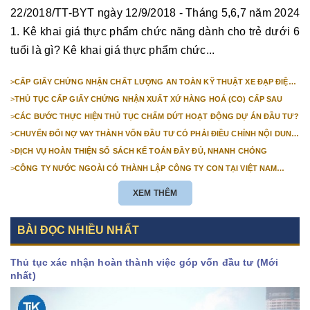
22/2018/TT-BYT ngày 12/9/2018 - Tháng 5,6,7 năm 2024
1. Kê khai giá thực phẩm chức năng dành cho trẻ dưới 6
tuổi là gì? Kê khai giá thực phẩm chức...
>
CẤP GIẤY CHỨNG NHẬN CHẤT LƯỢNG AN TOÀN KỸ THUẬT XE ĐẠP ĐIỆN
NHẬP KHẨU
>
THỦ TỤC CẤP GIẤY CHỨNG NHẬN XUẤT XỨ HÀNG HOÁ (CO) CẤP SAU
>
CÁC BƯỚC THỰC HIỆN THỦ TỤC CHẤM DỨT HOẠT ĐỘNG DỰ ÁN ĐẦU TƯ?
>
CHUYỂN ĐỔI NỢ VAY THÀNH VỐN ĐẦU TƯ CÓ PHẢI ĐIỀU CHỈNH NỘI DUNG
GIẤY CHỨNG NHẬN ĐĂNG KÝ ĐẦU TƯ KHÔNG?
>
DỊCH VỤ HOÀN THIỆN SỔ SÁCH KẾ TOÁN ĐẦY ĐỦ, NHANH CHÓNG
>
CÔNG TY NƯỚC NGOÀI CÓ THÀNH LẬP CÔNG TY CON TẠI VIỆT NAM
ĐƯỢC KHÔNG? NHỮNG ĐIỀU KIỆN ĐỂ CÔNG TY NƯỚC NGOÀI THÀNH LẬP
CÔNG TY CON TẠI VIỆT NAM?
XEM THÊM
BÀI ĐỌC NHIỀU NHẤT
Thủ tục xác nhận hoàn thành việc góp vốn đầu tư (Mới
nhất)