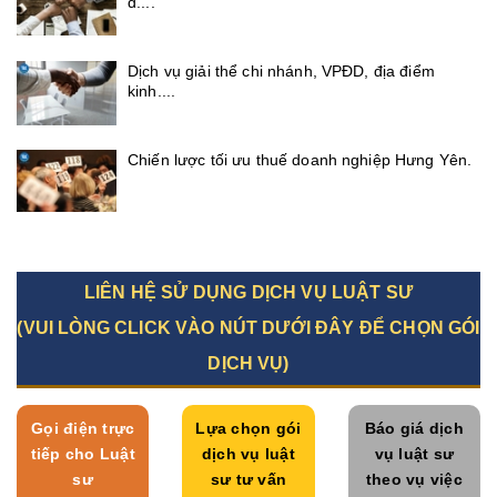
đ....
Dịch vụ giải thể chi nhánh, VPĐD, địa điểm
kinh....
Chiến lược tối ưu thuế doanh nghiệp Hưng Yên.
LIÊN HỆ SỬ DỤNG DỊCH VỤ LUẬT SƯ
(VUI LÒNG CLICK VÀO NÚT DƯỚI ĐÂY ĐỂ CHỌN GÓI
DỊCH VỤ)
Gọi điện trực
Lựa chọn gói
Báo giá dịch
tiếp cho Luật
dịch vụ luật
vụ luật sư
sư
sư tư vấn
theo vụ việc