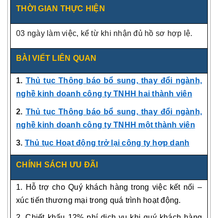
THỜI GIAN THỰC HIỆN
03 ngày làm việc, kể từ khi nhận đủ hồ sơ hợp lệ.
BÀI VIẾT LIÊN QUAN
1.
Thủ tục Thông báo bổ sung, thay đổi ngành,
nghề kinh doanh công ty TNHH hai thành viên
2.
Thủ tục Thông báo bổ sung, thay đổi ngành,
nghề kinh doanh công ty TNHH một thành viên
3.
Thủ tục Hoạt động trở lại công ty hợp danh
CHÍNH SÁCH ƯU ĐÃI
1. Hỗ trợ cho Quý khách hàng trong việc kết nối –
xúc tiến thương mại trong quá trình hoạt động.
2. Chiết khấu 12% phí dịch vụ khi quý khách hàng