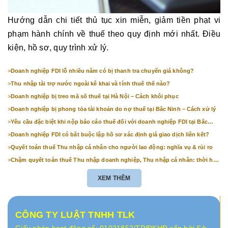
Hướng dẫn chi tiết thủ tục xin miễn, giảm tiền phạt vi
phạm hành chính về thuế theo quy định mới nhất. Điều
kiện, hồ sơ, quy trình xử lý.
>
Doanh nghiệp FDI lỗ nhiều năm có bị thanh tra chuyển giá không?
>
Thu nhập tài trợ nước ngoài kê khai và tính thuế thế nào?
>
Doanh nghiệp bị treo mã số thuế tại Hà Nội – Cách khôi phục
>
Doanh nghiệp bị phong tỏa tài khoản do nợ thuế tại Bắc Ninh – Cách xử lý
>
Yêu cầu đặc biệt khi nộp báo cáo thuế đối với doanh nghiệp FDI tại Bắc
Ninh
>
Doanh nghiệp FDI có bắt buộc lập hồ sơ xác định giá giao dịch liên kết?
>
Quyết toán thuế Thu nhập cá nhân cho người lao động: nghĩa vụ & rủi ro
>
Chậm quyết toán thuế Thu nhập doanh nghiệp, Thu nhập cá nhân: thời hạn
& mức phạt
XEM THÊM
CÔNG TY LUẬT TNHH TLK