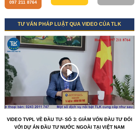
097 211 8764
TƯ VẤN PHÁP LUẬT QUA VIDEO CỦA TLK
VIDEO TVPL VỀ ĐẦU TƯ- SỐ 3: GIẢM VỐN ĐẦU TƯ ĐỐI
VỚI DỰ ÁN ĐẦU TƯ NƯỚC NGOÀI TẠI VIỆT NAM