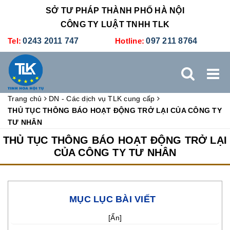
SỞ TƯ PHÁP THÀNH PHỐ HÀ NỘI
CÔNG TY LUẬT TNHH TLK
Tel:
0243 2011 747
Hotline:
097 211 8764
Trang chủ
DN - Các dịch vụ TLK cung cấp
TRANG CHỦ
GIỚI THIỆU
DỊCH VỤ PHÁP LÝ
THỦ TỤC THÔNG BÁO HOẠT ĐỘNG TRỞ LẠI CỦA CÔNG TY
TƯ NHÂN
DỊCH VỤ KẾ TOÁN - THUẾ
XÚC TIẾN THƯƠNG MẠI
THỦ TỤC THÔNG BÁO HOẠT ĐỘNG TRỞ LẠI
CỦA CÔNG TY TƯ NHÂN
BẢNG GIÁ
ĐÀO TẠO
TUYỂN DỤNG
LIÊN HỆ
MỤC LỤC BÀI VIẾT
[
Ẩn
]