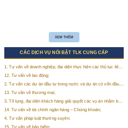
XEM THÊM
CÁC DỊCH VỤ NỔI BẬT TLK CUNG CẤP
1. Tư vấn về doanh nghiệp, đại diện thực hiện các thủ tục liên
quan tới doanh nghiệp;
12. Tư vấn về lao động;
2. Tư vấn các dự án đầu tư trong nước và dự án có vốn đầu
tư nước ngoài (FDI);
13. Tư vấn về thương mại;
3. Tố tụng, đại diện khách hàng giải quyết các vụ án nhằm bảo
vệ tối đa các quyền và lợi ích của khách hàng;
14. Tư vấn về tài chính ngân hàng – Chứng khoán;
4. Tư vấn pháp luật thường xuyên;
15. Tư vấn về bảo hiểm;