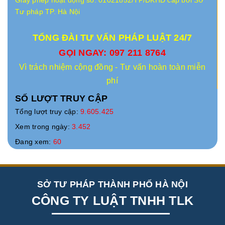
Giấy phép hoạt động số: 01021852/TP/ĐKHĐ cấp bởi Sở
Tư pháp TP. Hà Nội
TỔNG ĐÀI TƯ VẤN PHÁP LUẬT 24/7
GỌI NGAY: 097 211 8764
Vì trách nhiệm cộng đồng - Tư vấn hoàn toàn miễn
phí
SỐ LƯỢT TRUY CẬP
Tổng lượt truy cập:
9.605.425
Xem trong ngày:
3.452
Đang xem:
60
SỞ TƯ PHÁP THÀNH PHỐ HÀ NỘI
CÔNG TY LUẬT TNHH TLK