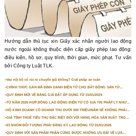
Hướng dẫn thủ tục xin Giấy xác nhận người lao động
nước ngoài không thuộc diện cấp giấy phép lao động:
điều kiện, hồ sơ, quy trình, thời gian, mức phạt. Tư vấn
bởi Công ty Luật TLK.
>
Vay nội bộ có rủi ro chuyển giá không? Giải pháp an toàn
>
CHÍNH THỨC GẮN MÃ ĐỊNH DANH ĐIỆN TỬ CHO BẤT ĐỘNG SẢN TỪ
1/3/2026
>
QUY ĐỊNH MỚI VỀ BẢNG GIÁ ĐẤT ÁP DỤNG TỪ 01/01/2026
>
TỪ NĂM 2026 HỢP ĐỒNG LAO ĐỘNG ĐIỆN TỬ CÓ GIÁ TRỊ PHÁP LÝ NHƯ
VĂN BẢN GIẤY
>
HỘ KINH DOANH CÓ DOANH THU DƯỚI 500 TRIỆU/NĂM SẼ KHÔNG PHẢI
NỘP THUẾ GIÁ TRỊ GIA TĂNG
>
GIÁ TÍNH THUẾ TIÊU THỤ ĐẶC BIỆT ĐỐI VỚI HÀNG HÓA SẢN XUẤT TRONG
NƯỚC NĂM 2026
>
03 NHÓM ĐỐI TƯỢNG PHẢI ĐĂNG KÝ LAO ĐỘNG TỪ 01/01/2026
>
QUY ĐỊNH VỚI SẢN PHẨM PHẦN CỨNG ĐƯỢC HƯỞNG ƯU ĐÃI VỀ LỰA