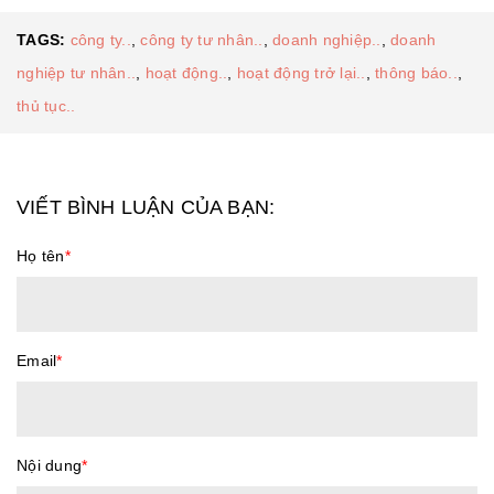
TAGS:
công ty..
,
công ty tư nhân..
,
doanh nghiệp..
,
doanh
nghiệp tư nhân..
,
hoạt động..
,
hoạt động trở lại..
,
thông báo..
,
thủ tục..
VIẾT BÌNH LUẬN CỦA BẠN:
Họ tên
*
Email
*
Nội dung
*