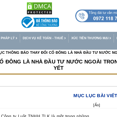
 PHÁP LÝ
DỊCH VỤ KẾ TOÁN - THUẾ
XÚC TIẾN THƯƠNG MẠI
ỤC THÔNG BÁO THAY ĐỔI CỔ ĐÔNG LÀ NHÀ ĐẦU TƯ NƯỚC NG
CỔ ĐÔNG LÀ NHÀ ĐẦU TƯ NƯỚC NGOÀI TRO
YẾT
MỤC LỤC BÀI VIẾ
[
Ẩn
]
Công ty Luật TNHH TLK là một trong những