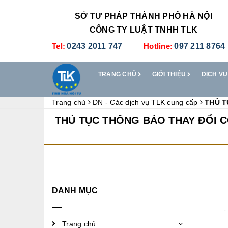
SỞ TƯ PHÁP THÀNH PHỐ HÀ NỘI
CÔNG TY LUẬT TNHH TLK
Tel:
0243 2011 747
Hotline:
097 211 8764
TRANG CHỦ
GIỚI THIỆU
DỊCH VỤ
Trang chủ
DN - Các dịch vụ TLK cung cấp
THỦ T
THỦ TỤC THÔNG BÁO THAY ĐỔI 
DANH MỤC
Trang chủ