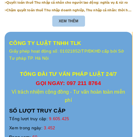
>
Quyết toán thuế Thu nhập cá nhân cho người lao động: nghĩa vụ & rủi ro
>
Chậm quyết toán thuế Thu nhập doanh nghiệp, Thu nhập cá nhân: thời hạn
& mức phạt
XEM THÊM
CÔNG TY LUẬT TNHH TLK
Giấy phép hoạt động số: 01021852/TP/ĐKHĐ cấp bởi Sở
Tư pháp TP. Hà Nội
TỔNG ĐÀI TƯ VẤN PHÁP LUẬT 24/7
GỌI NGAY: 097 211 8764
Vì trách nhiệm cộng đồng - Tư vấn hoàn toàn miễn
phí
SỐ LƯỢT TRUY CẬP
Tổng lượt truy cập:
9.605.425
Xem trong ngày:
3.452