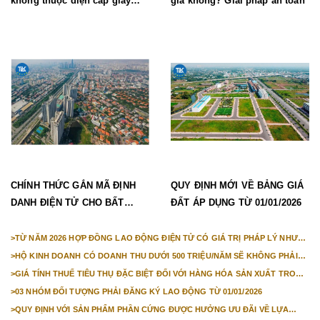
không thuộc diện cấp giấy
giá không? Giải pháp an toàn
phép lao động mới nhất
CHÍNH THỨC GẮN MÃ ĐỊNH
QUY ĐỊNH MỚI VỀ BẢNG GIÁ
DANH ĐIỆN TỬ CHO BẤT
ĐẤT ÁP DỤNG TỪ 01/01/2026
ĐỘNG SẢN TỪ 1/3/2026
>
TỪ NĂM 2026 HỢP ĐỒNG LAO ĐỘNG ĐIỆN TỬ CÓ GIÁ TRỊ PHÁP LÝ NHƯ
VĂN BẢN GIẤY
>
HỘ KINH DOANH CÓ DOANH THU DƯỚI 500 TRIỆU/NĂM SẼ KHÔNG PHẢI
NỘP THUẾ GIÁ TRỊ GIA TĂNG
>
GIÁ TÍNH THUẾ TIÊU THỤ ĐẶC BIỆT ĐỐI VỚI HÀNG HÓA SẢN XUẤT TRONG
NƯỚC NĂM 2026
>
03 NHÓM ĐỐI TƯỢNG PHẢI ĐĂNG KÝ LAO ĐỘNG TỪ 01/01/2026
>
QUY ĐỊNH VỚI SẢN PHẨM PHẦN CỨNG ĐƯỢC HƯỞNG ƯU ĐÃI VỀ LỰA
CHỌN NHÀ THẦU TỪ 01/01/2026