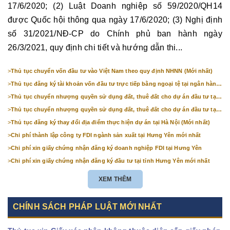
17/6/2020; (2) Luật Doanh nghiệp số 59/2020/QH14
được Quốc hội thông qua ngày 17/6/2020; (3) Nghị định
số 31/2021/NĐ-CP do Chính phủ ban hành ngày
26/3/2021, quy định chi tiết và hướng dẫn thi...
>
Thủ tục chuyển vốn đầu tư vào Việt Nam theo quy định NHNN (Mới nhất)
>
Thủ tục đăng ký tài khoản vốn đầu tư trực tiếp bằng ngoại tệ tại ngân hàng
(mới nhất)
>
Thủ tục chuyển nhượng quyền sử dụng đất, thuê đất cho dự án đầu tư tại
Bắc Ninh (mới nhất)
>
Thủ tục chuyển nhượng quyền sử dụng đất, thuê đất cho dự án đầu tư tại
Hà Nội (mới nhất)
>
Thủ tục đăng ký thay đổi địa điểm thực hiện dự án tại Hà Nội (Mới nhất)
>
Chi phí thành lập công ty FDI ngành sản xuất tại Hưng Yên mới nhất
>
Chi phí xin giấy chứng nhận đăng ký doanh nghiệp FDI tại Hưng Yên
>
Chi phí xin giấy chứng nhận đăng ký đầu tư tại tỉnh Hưng Yên mới nhất
XEM THÊM
CHÍNH SÁCH PHÁP LUẬT MỚI NHẤT