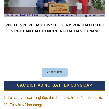
VIDEO TVPL VỀ ĐẦU TƯ- SỐ 3: GIẢM VỐN ĐẦU TƯ ĐỐI
VỚI DỰ ÁN ĐẦU TƯ NƯỚC NGOÀI TẠI VIỆT NAM
XEM THÊM
CÁC DỊCH VỤ NỔI BẬT TLK CUNG CẤP
1. Tư vấn về doanh nghiệp, đại diện thực hiện các thủ tục liên
quan tới doanh nghiệp;
12. Tư vấn về lao động;