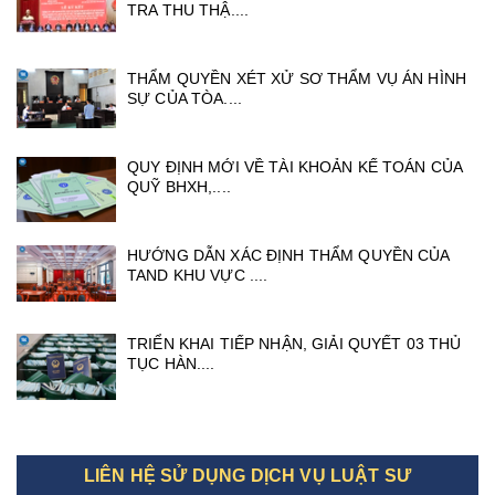
TRA THU THẬ....
THẨM QUYỀN XÉT XỬ SƠ THẨM VỤ ÁN HÌNH
SỰ CỦA TÒA....
QUY ĐỊNH MỚI VỀ TÀI KHOẢN KẾ TOÁN CỦA
QUỸ BHXH,....
HƯỚNG DẪN XÁC ĐỊNH THẨM QUYỀN CỦA
TAND KHU VỰC ....
TRIỂN KHAI TIẾP NHẬN, GIẢI QUYẾT 03 THỦ
TỤC HÀN....
LIÊN HỆ SỬ DỤNG DỊCH VỤ LUẬT SƯ