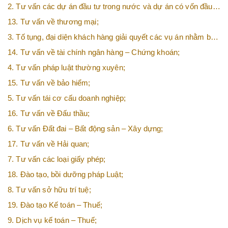
2. Tư vấn các dự án đầu tư trong nước và dự án có vốn đầu
tư nước ngoài (FDI);
13. Tư vấn về thương mại;
3. Tố tụng, đại diện khách hàng giải quyết các vụ án nhằm bảo
vệ tối đa các quyền và lợi ích của khách hàng;
14. Tư vấn về tài chính ngân hàng – Chứng khoán;
4. Tư vấn pháp luật thường xuyên;
15. Tư vấn về bảo hiểm;
5. Tư vấn tái cơ cấu doanh nghiệp;
16. Tư vấn về Đấu thầu;
6. Tư vấn Đất đai – Bất động sản – Xây dựng;
17. Tư vấn về Hải quan;
7. Tư vấn các loại giấy phép;
18. Đào tạo, bồi dưỡng pháp Luật;
8. Tư vấn sở hữu trí tuệ;
19. Đào tạo Kế toán – Thuế;
9. Dịch vụ kế toán – Thuế;