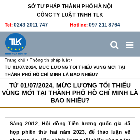
SỞ TƯ PHÁP THÀNH PHỐ HÀ NỘI
CÔNG TY LUẬT TNHH TLK
Tel:
0243 2011 747
Hotline:
097 211 8764
Trang chủ
Thông tin pháp luật
TRANG CHỦ
GIỚI THIỆU
DỊCH VỤ PHÁP LÝ
TỪ 01/07/2024, MỨC LƯƠNG TỐI THIỂU VÙNG MỚI TẠI
THÀNH PHỐ HỒ CHÍ MINH LÀ BAO NHIÊU?
DỊCH VỤ KẾ TOÁN - THUẾ
XÚC TIẾN THƯƠNG MẠI
TỪ 01/07/2024, MỨC LƯƠNG TỐI THIỂU
VÙNG MỚI TẠI THÀNH PHỐ HỒ CHÍ MINH LÀ
BAO NHIÊU?
BẢNG GIÁ
ĐÀO TẠO
TUYỂN DỤNG
LIÊN HỆ
Sáng 20/12, Hội đồng Tiền lương quốc gia đã 
họp phiên thứ hai năm 2023, để thảo luận về 