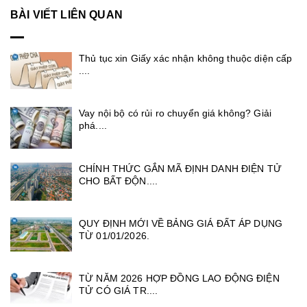
BÀI VIẾT LIÊN QUAN
Thủ tục xin Giấy xác nhận không thuộc diện cấp
....
Vay nội bộ có rủi ro chuyển giá không? Giải
phá....
CHÍNH THỨC GẮN MÃ ĐỊNH DANH ĐIỆN TỬ
CHO BẤT ĐỘN....
QUY ĐỊNH MỚI VỀ BẢNG GIÁ ĐẤT ÁP DỤNG
TỪ 01/01/2026.
TỪ NĂM 2026 HỢP ĐỒNG LAO ĐỘNG ĐIỆN
TỬ CÓ GIÁ TR....