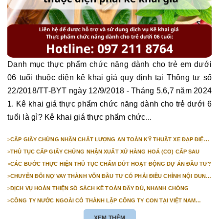
Danh mục thực phẩm chức năng dành cho trẻ em dưới
06 tuổi thuộc diện kê khai giá quy định tại Thông tư số
22/2018/TT-BYT ngày 12/9/2018 - Tháng 5,6,7 năm 2024
1. Kê khai giá thực phẩm chức năng dành cho trẻ dưới 6
tuổi là gì? Kê khai giá thực phẩm chức...
>
CẤP GIẤY CHỨNG NHẬN CHẤT LƯỢNG AN TOÀN KỸ THUẬT XE ĐẠP ĐIỆN
NHẬP KHẨU
>
THỦ TỤC CẤP GIẤY CHỨNG NHẬN XUẤT XỨ HÀNG HOÁ (CO) CẤP SAU
>
CÁC BƯỚC THỰC HIỆN THỦ TỤC CHẤM DỨT HOẠT ĐỘNG DỰ ÁN ĐẦU TƯ?
>
CHUYỂN ĐỔI NỢ VAY THÀNH VỐN ĐẦU TƯ CÓ PHẢI ĐIỀU CHỈNH NỘI DUNG
GIẤY CHỨNG NHẬN ĐĂNG KÝ ĐẦU TƯ KHÔNG?
>
DỊCH VỤ HOÀN THIỆN SỔ SÁCH KẾ TOÁN ĐẦY ĐỦ, NHANH CHÓNG
>
CÔNG TY NƯỚC NGOÀI CÓ THÀNH LẬP CÔNG TY CON TẠI VIỆT NAM
ĐƯỢC KHÔNG? NHỮNG ĐIỀU KIỆN ĐỂ CÔNG TY NƯỚC NGOÀI THÀNH LẬP
CÔNG TY CON TẠI VIỆT NAM?
XEM THÊM