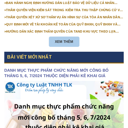
>
BAN HÀNH NGHỊ ĐỊNH HƯỚNG DẪN LUẬT BẢO VỆ DỮ LIỆU CÁ NHÂN
TRƯỚC 01/01/2026
>
THẨM QUYỀN VIỆN KIỂM SÁT TRONG KIỂM TRA THU THẬP CHỨNG CỨ VỤ
ÁN DÂN SỰ CÔNG ÍCH
>
THẨM QUYỀN XÉT XỬ SƠ THẨM VỤ ÁN HÌNH SỰ CỦA TÒA ÁN NHÂN DÂN
CẤP TỈNH TỪ NĂM 2026
>
QUY ĐỊNH MỚI VỀ TÀI KHOẢN KẾ TOÁN CỦA QUỸ BHXH, QUỸ BHXH VÀ
QUỸ BHTN TỪ 01/01/2026
>
HƯỚNG DẪN XÁC ĐỊNH THẨM QUYỀN CỦA TAND KHU VỰC THEO LỰA
CHỌN CỦA NGƯỜI KHỞI KIỆN
XEM THÊM
BÀI VIẾT MỚI NHẤT
DANH MỤC THỰC PHẨM CHỨC NĂNG MỚI CÔNG BỐ
THÁNG 5, 6, 7/2024 THUỘC DIỆN PHẢI KÊ KHAI GIÁ