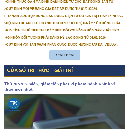
>
CHÍNH THỨC GẮN MÃ ĐỊNH DANH ĐIỆN TỬ CHO BẤT ĐỘNG SẢN TỪ
1/3/2026
>
QUY ĐỊNH MỚI VỀ BẢNG GIÁ ĐẤT ÁP DỤNG TỪ 01/01/2026
>
TỪ NĂM 2026 HỢP ĐỒNG LAO ĐỘNG ĐIỆN TỬ CÓ GIÁ TRỊ PHÁP LÝ NHƯ
VĂN BẢN GIẤY
>
HỘ KINH DOANH CÓ DOANH THU DƯỚI 500 TRIỆU/NĂM SẼ KHÔNG PHẢI
NỘP THUẾ GIÁ TRỊ GIA TĂNG
>
GIÁ TÍNH THUẾ TIÊU THỤ ĐẶC BIỆT ĐỐI VỚI HÀNG HÓA SẢN XUẤT TRONG
NƯỚC NĂM 2026
>
03 NHÓM ĐỐI TƯỢNG PHẢI ĐĂNG KÝ LAO ĐỘNG TỪ 01/01/2026
>
QUY ĐỊNH VỚI SẢN PHẨM PHẦN CỨNG ĐƯỢC HƯỞNG ƯU ĐÃI VỀ LỰA
CHỌN NHÀ THẦU TỪ 01/01/2026
XEM THÊM
CỬA SỔ TRI THỨC – GIẢI TRÍ
Thủ tục xin miễn, giảm tiền phạt vi phạm hành chính về
thuế mới nhất