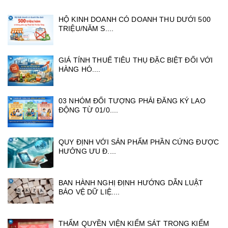
HỘ KINH DOANH CÓ DOANH THU DƯỚI 500
TRIỆU/NĂM S....
GIÁ TÍNH THUẾ TIÊU THỤ ĐẶC BIỆT ĐỐI VỚI
HÀNG HÓ....
03 NHÓM ĐỐI TƯỢNG PHẢI ĐĂNG KÝ LAO
ĐỘNG TỪ 01/0....
QUY ĐỊNH VỚI SẢN PHẨM PHẦN CỨNG ĐƯỢC
HƯỞNG ƯU Đ....
BAN HÀNH NGHỊ ĐỊNH HƯỚNG DẪN LUẬT
BẢO VỆ DỮ LIỆ....
THẨM QUYỀN VIỆN KIỂM SÁT TRONG KIỂM