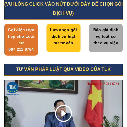
(VUI LÒNG CLICK VÀO NÚT DƯỚI ĐÂY ĐỂ CHỌN GÓI
DỊCH VỤ)
Gọi điện trực
Lựa chọn gói
Báo giá dịch
tiếp cho Luật
dịch vụ luật
vụ luật sư
sư
sư tư vấn
theo vụ việc
097 211 8764
TƯ VẤN PHÁP LUẬT QUA VIDEO CỦA TLK