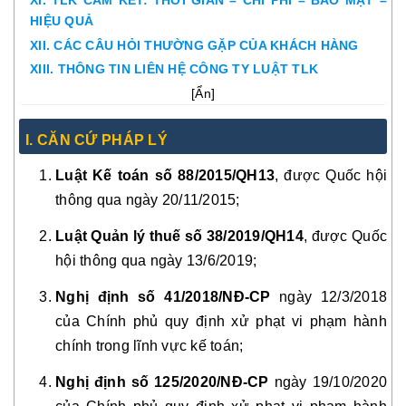
XI. TLK CAM KẾT: THỜI GIAN – CHI PHÍ – BẢO MẬT –
HIỆU QUẢ
XII. CÁC CÂU HỎI THƯỜNG GẶP CỦA KHÁCH HÀNG
XIII. THÔNG TIN LIÊN HỆ CÔNG TY LUẬT TLK
[
Ẩn
]
I. CĂN CỨ PHÁP LÝ
Luật Kế toán số 88/2015/QH13
, được Quốc hội
thông qua ngày 20/11/2015;
Luật Quản lý thuế số 38/2019/QH14
, được Quốc
hội thông qua ngày 13/6/2019;
Nghị định số 41/2018/NĐ-CP
ngày 12/3/2018
của Chính phủ quy định xử phạt vi phạm hành
chính trong lĩnh vực kế toán;
Nghị định số 125/2020/NĐ-CP
ngày 19/10/2020