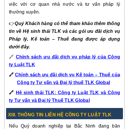
việc với cơ quan nhà nước và tư vấn pháp lý
thường xuyên.
👉
Quý Khách hàng có thể tham khảo thêm thông
tin về Hệ sinh thái TLK và các gói ưu đãi dịch vụ
Pháp lý, Kế toán – Thuế đang được áp dụng
dưới đây.
🔗
Chính sách ưu đãi dịch vụ pháp lý của Công
ty Luật TLK
🔗
Chính sách ưu đãi dịch vụ Kế toán – Thuế của
Công ty Tư vấn và Đại lý thuế TLK Global
🔗
Hệ sinh thái TLK: Công ty Luật TLK và Công
ty Tư vấn và Đại lý Thuế TLK Global
XIII. THÔNG TIN LIÊN HỆ CÔNG TY LUẬT TLK
Nếu Quý doanh nghiệp tại Bắc Ninh đang băn