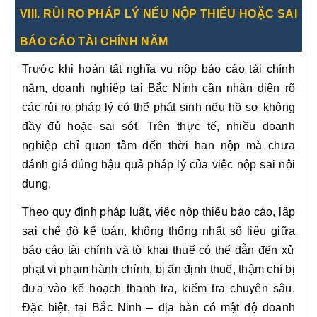
VIII. RỦI RO PHÁP LÝ NẾU NỘP THIẾU HOẶC SAI
BÁO CÁO TÀI CHÍNH NĂM
Trước khi hoàn tất nghĩa vụ nộp báo cáo tài chính
năm, doanh nghiệp tại Bắc Ninh cần nhận diện rõ
các rủi ro pháp lý có thể phát sinh nếu hồ sơ không
đầy đủ hoặc sai sót. Trên thực tế, nhiều doanh
nghiệp chỉ quan tâm đến thời hạn nộp mà chưa
đánh giá đúng hậu quả pháp lý của việc nộp sai nội
dung.
Theo quy định pháp luật, việc nộp thiếu báo cáo, lập
sai chế độ kế toán, không thống nhất số liệu giữa
báo cáo tài chính và tờ khai thuế có thể dẫn đến xử
phạt vi phạm hành chính, bị ấn định thuế, thậm chí bị
đưa vào kế hoạch thanh tra, kiểm tra chuyên sâu.
Đặc biệt, tại Bắc Ninh – địa bàn có mật độ doanh