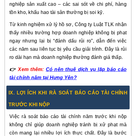
nghiệp sản xuất cao – các sai sót về chi phí, hàng
tồn kho, khấu hao tài sản thường bị soi kỹ.
Từ kinh nghiệm xử lý hồ sơ, Công ty Luật TLK nhận
thấy nhiều trường hợp doanh nghiệp không bị phạt
ngay nhưng lại bị “đánh dấu rủi ro”, dẫn đến việc
các năm sau liên tục bị yêu cầu giải trình. Đây là rủi
ro dài hạn mà doanh nghiệp thường đánh giá thấp.
👉
Xem thêm:
Có nên thuê dịch vụ lập báo cáo
tài chính năm tại Hưng Yên?
IX. LỢI ÍCH KHI RÀ SOÁT BÁO CÁO TÀI CHÍNH
TRƯỚC KHI NỘP
Việc rà soát báo cáo tài chính năm trước khi nộp
không chỉ giúp doanh nghiệp tránh bị xử phạt mà
còn mang lại nhiều lợi ích thực chất. Đây là bước