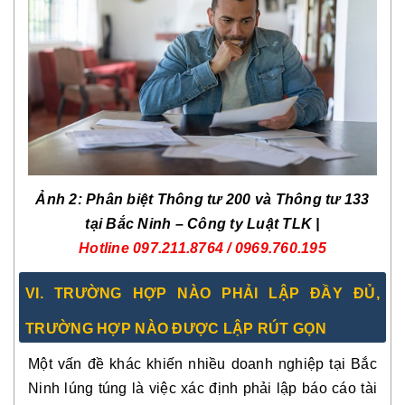
Ảnh
2
: Phân biệt Thông tư 200 và Thông tư 133
tại Bắc Ninh – Công ty Luật TLK |
Hotline
097.211.8764 / 0969.760.19
5
VI. TRƯỜNG HỢP NÀO PHẢI LẬP ĐẦY ĐỦ,
TRƯỜNG HỢP NÀO ĐƯỢC LẬP RÚT GỌN
Một vấn đề khác khiến nhiều doanh nghiệp tại Bắc
Ninh lúng túng là việc xác định phải lập báo cáo tài