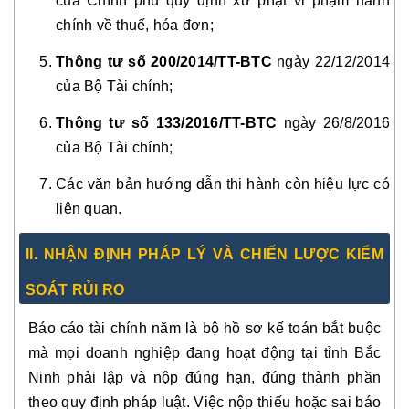
của Chính phủ quy định xử phạt vi phạm hành
chính về thuế, hóa đơn;
Thông tư số 200/2014/TT-BTC
ngày 22/12/2014
của Bộ Tài chính;
Thông tư số 133/2016/TT-BTC
ngày 26/8/2016
của Bộ Tài chính;
Các văn bản hướng dẫn thi hành còn hiệu lực có
liên quan.
II. NHẬN
ĐỊNH PHÁP LÝ VÀ CHIẾN LƯỢC KIỂM
SOÁT RỦI RO
Báo cáo tài chính năm là bộ hồ sơ kế toán bắt buộc
mà mọi doanh nghiệp đang hoạt động tại tỉnh Bắc
Ninh phải lập và nộp đúng hạn, đúng thành phần
theo quy định pháp luật. Việc nộp thiếu hoặc sai báo