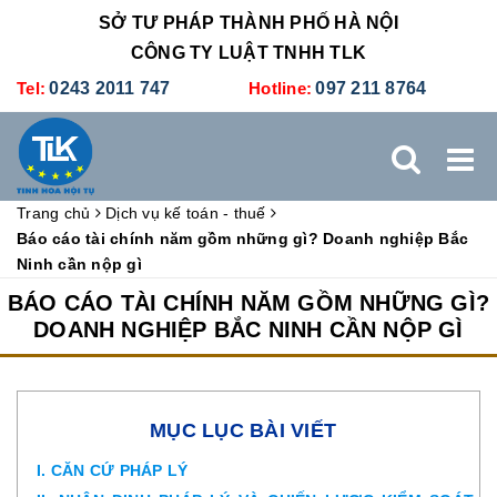
SỞ TƯ PHÁP THÀNH PHỐ HÀ NỘI
CÔNG TY LUẬT TNHH TLK
Tel:
0243 2011 747
Hotline:
097 211 8764
Trang chủ
Dịch vụ kế toán - thuế
TRANG CHỦ
GIỚI THIỆU
DỊCH VỤ PHÁP LÝ
Báo cáo tài chính năm gồm những gì? Doanh nghiệp Bắc
Ninh cần nộp gì
DỊCH VỤ KẾ TOÁN - THUẾ
XÚC TIẾN THƯƠNG MẠI
BÁO CÁO TÀI CHÍNH NĂM GỒM NHỮNG GÌ?
DOANH NGHIỆP BẮC NINH CẦN NỘP GÌ
BẢNG GIÁ
ĐÀO TẠO
TUYỂN DỤNG
LIÊN HỆ
MỤC LỤC BÀI VIẾT
I. CĂN CỨ PHÁP LÝ