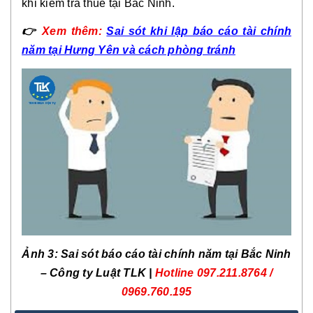
khi kiểm tra thuế tại Bắc Ninh.
👉
Xem thêm:
Sai sót khi lập báo cáo tài chính
năm tại Hưng Yên và cách phòng tránh
Ảnh
3
: Sai sót báo cáo tài chính năm tại Bắc Ninh
– Công ty Luật TLK |
Hotline
097.211.8764 /
0969.760.19
5