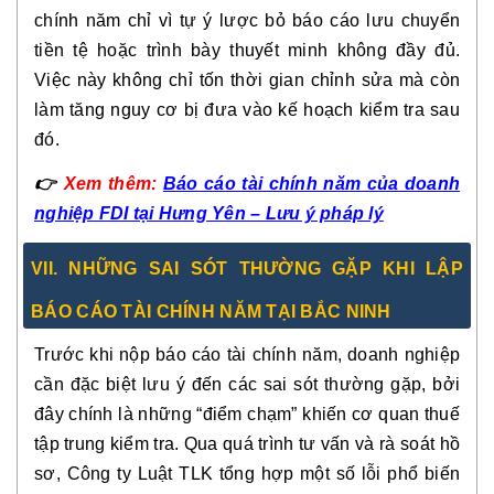
chính năm chỉ vì tự ý lược bỏ báo cáo lưu chuyển
tiền tệ hoặc trình bày thuyết minh không đầy đủ.
Việc này không chỉ tốn thời gian chỉnh sửa mà còn
làm tăng nguy cơ bị đưa vào kế hoạch kiểm tra sau
đó.
👉
Xem thêm:
Báo cáo tài chính năm của doanh
nghiệp FDI tại Hưng Yên – Lưu ý pháp lý
VII. NHỮNG SAI SÓT THƯỜNG GẶP KHI LẬP
BÁO CÁO TÀI CHÍNH NĂM TẠI BẮC NINH
Trước khi nộp báo cáo tài chính năm, doanh nghiệp
cần đặc biệt lưu ý đến các sai sót thường gặp, bởi
đây chính là những “điểm chạm” khiến cơ quan thuế
tập trung kiểm tra. Qua quá trình tư vấn và rà soát hồ
sơ, Công ty Luật TLK tổng hợp một số lỗi phổ biến