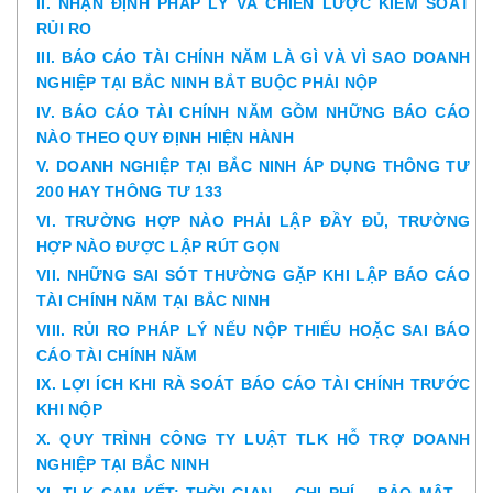
II. NHẬN ĐỊNH PHÁP LÝ VÀ CHIẾN LƯỢC KIỂM SOÁT
RỦI RO
III. BÁO CÁO TÀI CHÍNH NĂM LÀ GÌ VÀ VÌ SAO DOANH
NGHIỆP TẠI BẮC NINH BẮT BUỘC PHẢI NỘP
IV. BÁO CÁO TÀI CHÍNH NĂM GỒM NHỮNG BÁO CÁO
NÀO THEO QUY ĐỊNH HIỆN HÀNH
V. DOANH NGHIỆP TẠI BẮC NINH ÁP DỤNG THÔNG TƯ
200 HAY THÔNG TƯ 133
VI. TRƯỜNG HỢP NÀO PHẢI LẬP ĐẦY ĐỦ, TRƯỜNG
HỢP NÀO ĐƯỢC LẬP RÚT GỌN
VII. NHỮNG SAI SÓT THƯỜNG GẶP KHI LẬP BÁO CÁO
TÀI CHÍNH NĂM TẠI BẮC NINH
VIII. RỦI RO PHÁP LÝ NẾU NỘP THIẾU HOẶC SAI BÁO
CÁO TÀI CHÍNH NĂM
IX. LỢI ÍCH KHI RÀ SOÁT BÁO CÁO TÀI CHÍNH TRƯỚC
KHI NỘP
X. QUY TRÌNH CÔNG TY LUẬT TLK HỖ TRỢ DOANH
NGHIỆP TẠI BẮC NINH