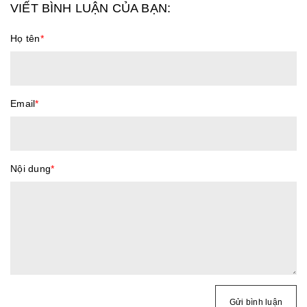
VIẾT BÌNH LUẬN CỦA BẠN:
Họ tên
*
Email
*
Nội dung
*
Gửi bình luận