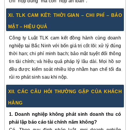
chỉ “nộp đúng” mà còn “nộp an toàn”.
XI. TLK CAM KẾT: THỜI GIAN – CHI PHÍ – BẢO
MẬT – HIỆU QUẢ
Công ty Luật TLK cam kết đồng hành cùng doanh
nghiệp tại Bắc Ninh với bốn giá trị cốt lõi: xử lý đúng
thời hạn; chi phí minh bạch; bảo mật tuyệt đối thông
tin tài chính; và hiệu quả pháp lý lâu dài. Mọi hồ sơ
đều được kiểm soát nhiều lớp nhằm hạn chế tối đa
rủi ro phát sinh sau khi nộp.
XII. CÁC CÂU HỎI THƯỜNG GẶP CỦA KHÁCH
HÀNG
1. Doanh nghiệp không phát sinh doanh thu có
phải lập báo cáo tài chính năm không?
Có. Theo quy định pháp luật, mọi doanh nghiệp