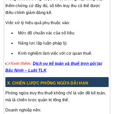
thêm chứng cứ đầy đủ, số tiền truy thu có thể được
điều chỉnh giảm đáng kể.
Việc xử lý hiệu quả phụ thuộc vào:
Mức độ chuẩn xác của số liệu;
Năng lực lập luận pháp lý;
Kinh nghiệm làm việc với cơ quan thuế.
👉
Xem thêm:
Dịch vụ kế toán và thuế trọn gói tại
Bắc Ninh – Luật TLK
X. CHIẾN LƯỢC PHÒNG NGỪA DÀI HẠN
Phòng ngừa truy thu thuế không chỉ là vấn đề kế toán,
mà là chiến lược quản trị tổng thể.
Doanh nghiệp nên: