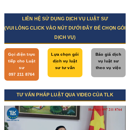
LIÊN HỆ SỬ DỤNG DỊCH VỤ LUẬT SƯ
(VUI LÒNG CLICK VÀO NÚT DƯỚI ĐÂY ĐỂ CHỌN GÓI
DỊCH VỤ)
Gọi điện trực
Lựa chọn gói
Báo giá dịch
tiếp cho Luật
dịch vụ luật
vụ luật sư
sư
sư tư vấn
theo vụ việc
097 211 8764
TƯ VẤN PHÁP LUẬT QUA VIDEO CỦA TLK