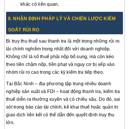
khác có liên quan.
I
I. NHẬN ĐỊNH PHÁP LÝ VÀ CHIẾN LƯỢC KIỂM
SOÁT RỦI RO
Bị truy thu thuế sau thanh tra là một trong những rủi ro
tài chính nghiêm trọng nhất đối với doanh nghiệp.
Không chỉ là số thuế phải nộp bổ sung, mà còn kéo
theo tiền chậm nộp, tiền phạt và nguy cơ bị xếp vào
nhóm rủi ro cao trong các kỳ kiểm tra tiếp theo.
Tại Bắc Ninh – địa phương tập trung nhiều doanh
nghiệp sản xuất và FDI – hoạt động thanh tra, kiểm tra
thuế diễn ra thường xuyên và có chiều sâu. Do đó, sai
sót trong báo cáo tài chính, kê khai thuế hoặc quản trị
giao dịch liên kết có thể dẫn đến quyết định truy thu
lớn.