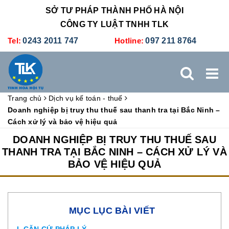
SỞ TƯ PHÁP THÀNH PHỐ HÀ NỘI
CÔNG TY LUẬT TNHH TLK
Tel:
0243 2011 747
Hotline:
097 211 8764
Trang chủ
Dịch vụ kế toán - thuế
TRANG CHỦ
GIỚI THIỆU
DỊCH VỤ PHÁP LÝ
Doanh nghiệp bị truy thu thuế sau thanh tra tại Bắc Ninh –
Cách xử lý và bảo vệ hiệu quả
DỊCH VỤ KẾ TOÁN - THUẾ
XÚC TIẾN THƯƠNG MẠI
DOANH NGHIỆP BỊ TRUY THU THUẾ SAU
THANH TRA TẠI BẮC NINH – CÁCH XỬ LÝ VÀ
BẢO VỆ HIỆU QUẢ
BẢNG GIÁ
ĐÀO TẠO
TUYỂN DỤNG
LIÊN HỆ
MỤC LỤC BÀI VIẾT