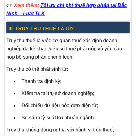
👉
Xem thêm:
Tối ưu chi phí thuế hợp pháp tại Bắc
Ninh – Luật TLK
III
. TRUY THU THUẾ LÀ GÌ?
Truy thu thuế là việc cơ quan thuế xác định doanh
nghiệp đã kê khai thiếu số thuế phải nộp và yêu cầu
nộp bổ sung phần chênh lệch.
Truy thu có thể phát sinh từ:
Thanh tra định kỳ;
Kiểm tra tại trụ sở doanh nghiệp;
Đối chiếu dữ liệu hóa đơn điện tử;
So sánh tỷ suất lợi nhuận ngành.
Truy thu không đồng nghĩa với hành vi trốn thuế,