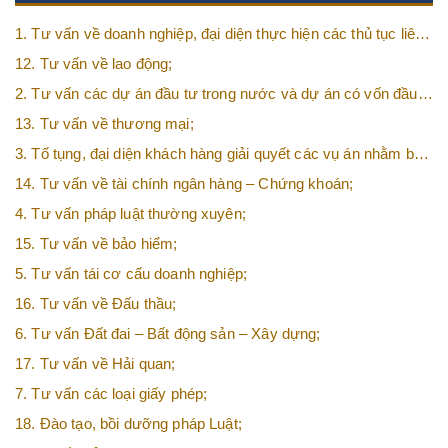
1. Tư vấn về doanh nghiệp, đại diện thực hiện các thủ tục liên
quan tới doanh nghiệp;
12. Tư vấn về lao động;
2. Tư vấn các dự án đầu tư trong nước và dự án có vốn đầu
tư nước ngoài (FDI);
13. Tư vấn về thương mại;
3. Tố tụng, đại diện khách hàng giải quyết các vụ án nhằm bảo
vệ tối đa các quyền và lợi ích của khách hàng;
14. Tư vấn về tài chính ngân hàng – Chứng khoán;
4. Tư vấn pháp luật thường xuyên;
15. Tư vấn về bảo hiểm;
5. Tư vấn tái cơ cấu doanh nghiệp;
16. Tư vấn về Đấu thầu;
6. Tư vấn Đất đai – Bất động sản – Xây dựng;
17. Tư vấn về Hải quan;
7. Tư vấn các loại giấy phép;
18. Đào tạo, bồi dưỡng pháp Luật;