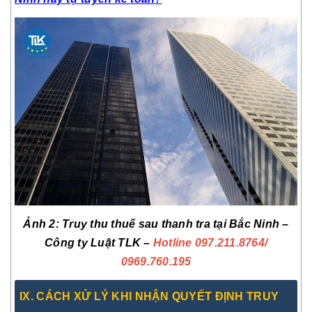
Ảnh 2: Truy thu thuế sau thanh tra tại Bắc Ninh –
Công ty Luật TLK –
Hotline 097.211.8764
/
0969.760.195
IX. CÁCH XỬ LÝ KHI NHẬN QUYẾT ĐỊNH TRUY