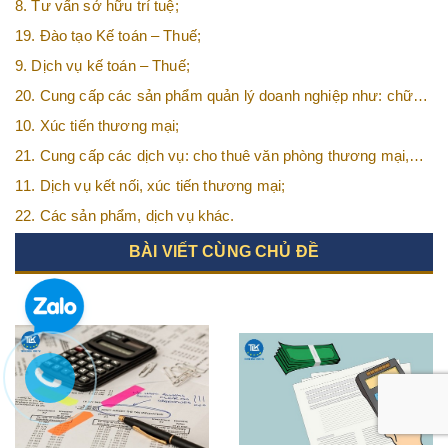
8. Tư vấn sở hữu trí tuệ;
19. Đào tạo Kế toán – Thuế;
9. Dịch vụ kế toán – Thuế;
20. Cung cấp các sản phẩm quản lý doanh nghiệp như: chữ
ký số, hóa đơn điện tử, BHXH,…vv
10. Xúc tiến thương mại;
21. Cung cấp các dịch vụ: cho thuê văn phòng thương mại,
văn phòng ảo, văn phòng chia sẻ…vv
11. Dịch vụ kết nối, xúc tiến thương mại;
22. Các sản phẩm, dịch vụ khác.
BÀI VIẾT CÙNG CHỦ ĐỀ