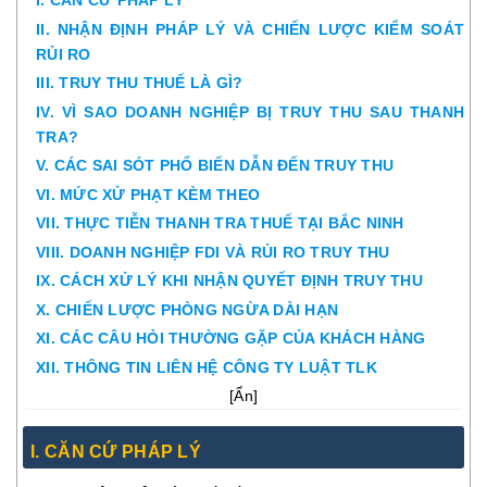
I. CĂN CỨ PHÁP LÝ
II. NHẬN ĐỊNH PHÁP LÝ VÀ CHIẾN LƯỢC KIỂM SOÁT
RỦI RO
III. TRUY THU THUẾ LÀ GÌ?
IV. VÌ SAO DOANH NGHIỆP BỊ TRUY THU SAU THANH
TRA?
V. CÁC SAI SÓT PHỔ BIẾN DẪN ĐẾN TRUY THU
VI. MỨC XỬ PHẠT KÈM THEO
VII. THỰC TIỄN THANH TRA THUẾ TẠI BẮC NINH
VIII. DOANH NGHIỆP FDI VÀ RỦI RO TRUY THU
IX. CÁCH XỬ LÝ KHI NHẬN QUYẾT ĐỊNH TRUY THU
X. CHIẾN LƯỢC PHÒNG NGỪA DÀI HẠN
XI. CÁC CÂU HỎI THƯỜNG GẶP CỦA KHÁCH HÀNG
XII. THÔNG TIN LIÊN HỆ CÔNG TY LUẬT TLK
[
Ẩn
]
I. CĂN CỨ PHÁP LÝ