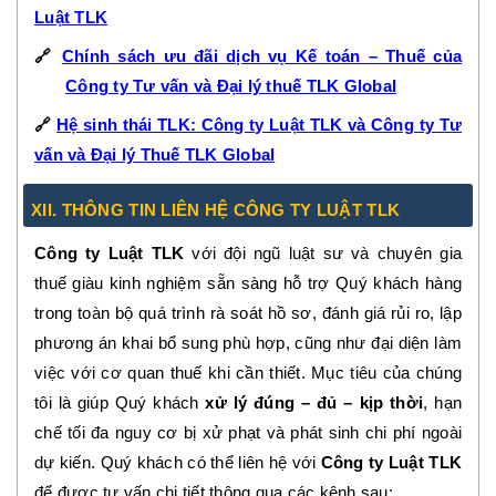
Luật TLK
🔗
Chính sách ưu đãi dịch vụ Kế toán – Thuế của
Công ty Tư vấn và Đại lý thuế TLK Global
🔗
Hệ sinh thái TLK: Công ty Luật TLK và Công ty Tư
vấn và Đại lý Thuế TLK Global
XII. THÔNG TIN LIÊN HỆ CÔNG TY LUẬT TLK
Công ty Luật TLK
với đội ngũ luật sư và chuyên gia
thuế giàu kinh nghiệm sẵn sàng hỗ trợ Quý khách hàng
trong toàn bộ quá trình rà soát hồ sơ, đánh giá rủi ro, lập
phương án khai bổ sung phù hợp, cũng như đại diện làm
việc với cơ quan thuế khi cần thiết. Mục tiêu của chúng
tôi là giúp Quý khách
xử lý đúng – đủ – kịp thời
, hạn
chế tối đa nguy cơ bị xử phạt và phát sinh chi phí ngoài
dự kiến. Quý khách có thể liên hệ với
Công ty Luật TLK
để được tư vấn chi tiết thông qua các kênh sau: