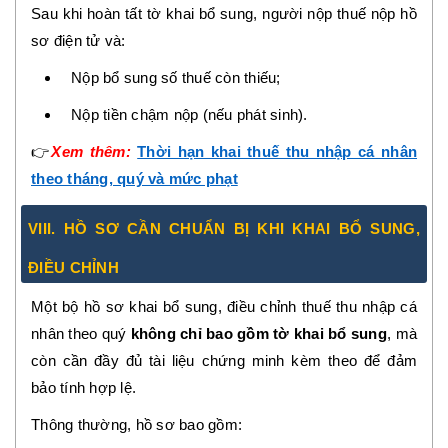
Sau khi hoàn tất tờ khai bổ sung, người nộp thuế nộp hồ
sơ điện tử và:
Nộp bổ sung số thuế còn thiếu;
Nộp tiền chậm nộp (nếu phát sinh).
👉
Xem thêm:
Thời hạn khai thuế thu nhập cá nhân
theo tháng, quý và mức phạt
VIII. HỒ SƠ CẦN CHUẨN BỊ KHI KHAI BỔ SUNG,
ĐIỀU CHỈNH
Một bộ hồ sơ khai bổ sung, điều chỉnh thuế thu nhập cá
nhân theo quý
không chỉ bao gồm tờ khai bổ sung
, mà
còn cần đầy đủ tài liệu chứng minh kèm theo để đảm
bảo tính hợp lệ.
Thông thường, hồ sơ bao gồm: