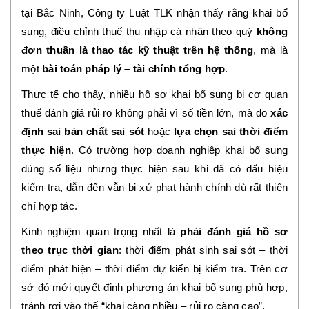
tại Bắc Ninh, Công ty Luật TLK nhận thấy rằng khai bổ
sung, điều chỉnh thuế thu nhập cá nhân theo quý
không
đơn thuần là thao tác kỹ thuật trên hệ thống
, mà là
một
bài toán pháp lý – tài chính tổng hợp
.
Thực tế cho thấy, nhiều hồ sơ khai bổ sung bị cơ quan
thuế đánh giá rủi ro không phải vì số tiền lớn, mà do
xác
định sai bản chất sai sót
hoặc
lựa chọn sai thời điểm
thực hiện
. Có trường hợp doanh nghiệp khai bổ sung
đúng số liệu nhưng thực hiện sau khi đã có dấu hiệu
kiểm tra, dẫn đến vẫn bị xử phạt hành chính dù rất thiện
chí hợp tác.
Kinh nghiệm quan trọng nhất là
phải đánh giá hồ sơ
theo trục thời gian
: thời điểm phát sinh sai sót – thời
điểm phát hiện – thời điểm dự kiến bị kiểm tra. Trên cơ
sở đó mới quyết định phương án khai bổ sung phù hợp,
tránh rơi vào thế “khai càng nhiều – rủi ro càng cao”.