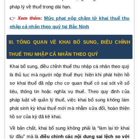
pháp lý về thuế trong dài hạn.
👉
Xem thêm:
Mức phạt nộp chậm tờ khai thuế thu
nhập cá nhân theo quý tại Bắc Ninh
III. TỔNG QUAN VỀ KHAI BỔ SUNG, ĐIỀU CHỈNH
THUẾ THU NHẬP CÁ NHÂN THEO QUÝ
Khai bổ sung, điều chỉnh thuế thu nhập cá nhân theo quý
là thủ tục mà người nộp thuế thực hiện khi phát hiện hồ
sơ khai thuế đã nộp cho cơ quan thuế có sai sót về số
liệu, thông tin hoặc nghĩa vụ thuế. Theo quy định của
pháp luật về quản lý thuế, việc khai bổ sung không làm
phát sinh kỳ khai thuế mới mà nhằm sửa đổi, hoàn thiện
hồ sơ của kỳ đã kê khai.
Về bản chất, khai bổ sung không phải là “làm lại tờ khai
từ đầu” mà là
điều chỉnh các nội dung sai lệch so với