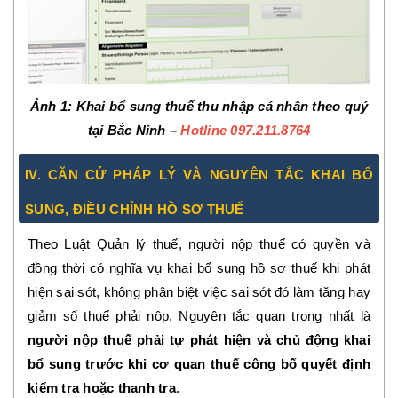
Ảnh 1
: Khai bổ sung thuế thu nhập cá nhân theo quý
tại Bắc Ninh –
Hotline 097.211.8764
IV. CĂN CỨ PHÁP LÝ VÀ NGUYÊN TẮC KHAI BỔ
SUNG, ĐIỀU CHỈNH HỒ SƠ THUẾ
Theo Luật Quản lý thuế, người nộp thuế có quyền và
đồng thời có nghĩa vụ khai bổ sung hồ sơ thuế khi phát
hiện sai sót, không phân biệt việc sai sót đó làm tăng hay
giảm số thuế phải nộp. Nguyên tắc quan trọng nhất là
người nộp thuế phải tự phát hiện và chủ động khai
bổ sung trước khi cơ quan thuế công bố quyết định
kiểm tra hoặc thanh tra
.