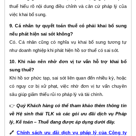
thuế hiểu rõ nội dung điều chỉnh và căn cứ pháp lý của
việc khai bổ sung.
9. Cá nhân tự quyết toán thuế có phải khai bổ sung
nếu phát hiện sai sót không?
Có. Cá nhân cũng có nghĩa vụ khai bổ sung tương tự
như doanh nghiệp khi phát hiện hồ sơ thuế có sai sót.
10. Khi nào nên nhờ đơn vị tư vấn hỗ trợ khai bổ
sung thuế?
Khi hồ sơ phức tạp, sai sót liên quan đến nhiều kỳ, hoặc
có nguy cơ bị xử phạt, việc nhờ đơn vị tư vấn chuyên
sâu giúp giảm thiểu rủi ro pháp lý và tài chính.
👉
Quý Khách hàng có thể tham khảo thêm thông tin
về Hệ sinh thái TLK và các gói ưu đãi dịch vụ Pháp
lý, Kế toán – Thuế đang được áp dụng dưới đây.
🔗
Chính sách ưu đãi dịch vụ pháp lý của Công ty