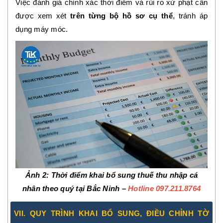
Việc đánh giá chính xác thời điểm và rủi ro xử phạt cần
được xem xét
trên từng bộ hồ sơ cụ thể
, tránh áp
dụng máy móc.
Ảnh 2
: Thời điểm khai bổ sung thuế thu nhập cá
nhân theo quý tại Bắc Ninh –
Hotline 097.211.8764
VII. QUY TRÌNH KHAI BỔ SUNG, ĐIỀU CHỈNH TỜ