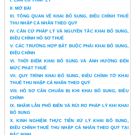
I. CĂN CỨ PHÁP LÝ
II. MỞ BÀI
III. TỔNG QUAN VỀ KHAI BỔ SUNG, ĐIỀU CHỈNH THUẾ
THU NHẬP CÁ NHÂN THEO QUÝ
IV. CĂN CỨ PHÁP LÝ VÀ NGUYÊN TẮC KHAI BỔ SUNG,
ĐIỀU CHỈNH HỒ SƠ THUẾ
V. CÁC TRƯỜNG HỢP BẮT BUỘC PHẢI KHAI BỔ SUNG,
ĐIỀU CHỈNH
VI. THỜI ĐIỂM KHAI BỔ SUNG VÀ ẢNH HƯỞNG ĐẾN
MỨC PHẠT THUẾ
VII. QUY TRÌNH KHAI BỔ SUNG, ĐIỀU CHỈNH TỜ KHAI
THUẾ THU NHẬP CÁ NHÂN THEO QUÝ
VIII. HỒ SƠ CẦN CHUẨN BỊ KHI KHAI BỔ SUNG, ĐIỀU
CHỈNH
IX. NHẦM LẪN PHỔ BIẾN VÀ RỦI RO PHÁP LÝ KHI KHAI
BỔ SUNG
X. KINH NGHIỆM THỰC TIỄN XỬ LÝ KHAI BỔ SUNG,
ĐIỀU CHỈNH THUẾ THU NHẬP CÁ NHÂN THEO QUÝ TẠI
BẮC NINH