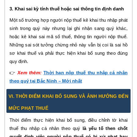
3. Khai sai kỳ tính thuế hoặc sai thông tin định danh
Một số trường hợp người nộp thuế kê khai thu nhập phát
sinh trong quý này nhưng lại ghi nhận sang quý khác,
hoặc kê khai sai mã số thuế, thông tin người nộp thuế.
Những sai sót tưởng chừng nhỏ này vẫn bị coi là sai hồ
sơ khai thuế và phải thực hiện khai bổ sung theo đúng
quy định.
👉
Xem thêm:
Thời hạn nộp thuế thu nhập cá nhân
theo quý tại Bắc Ninh – Mới nhất
VI. THỜI ĐIỂM KHAI BỔ SUNG VÀ ẢNH HƯỞNG ĐẾN
MỨC PHẠT THUẾ
Thời điểm thực hiện khai bổ sung, điều chỉnh tờ khai
thuế thu nhập cá nhân theo quý
là yếu tố then chốt
quyết định việc người nộp thuế có bị xử phạt hay