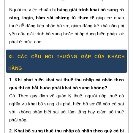
Ngoài ra, việc chuẩn bị
bảng giải trình khai bổ sung rõ
ràng, logic, bám sát chứng từ thực tế
giúp cơ quan
thuế dễ dàng tiếp nhận hồ sơ, giảm đáng kể khả năng bị
yêu cầu giải trình bổ sung hoặc bị áp dụng biện pháp xử
phạt ở mức cao.
XI. CÁC CÂU HỎI THƯỜNG GẶP CỦA KHÁCH
HÀNG
1. Khi phát hiện khai sai thuế thu nhập cá nhân theo
quý thì có bắt buộc phải khai bổ sung không?
Có. Theo quy định về quản lý thuế, người nộp thuế có
nghĩa vụ khai bổ sung khi phát hiện hồ sơ đã nộp có sai
sót, không phân biệt sai sót làm tăng hay giảm số thuế
phải nộp.
2. Khai bổ sung thuế thu nhập cá nhân theo quý có bị