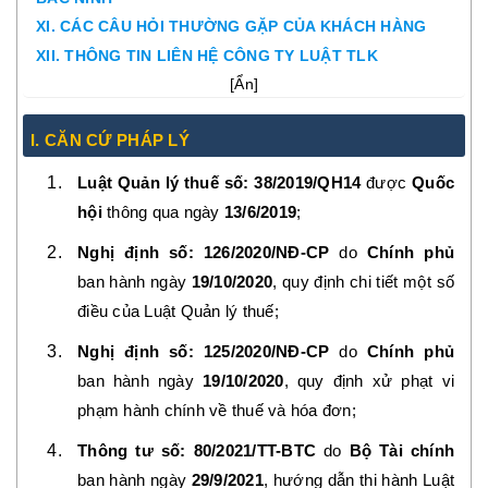
XI. CÁC CÂU HỎI THƯỜNG GẶP CỦA KHÁCH HÀNG
XII. THÔNG TIN LIÊN HỆ CÔNG TY LUẬT TLK
[
Ẩn
]
I. CĂN CỨ PHÁP LÝ
Luật Quản lý thuế số: 38/2019/QH14
được
Quốc
hội
thông qua ngày
13/6/2019
;
Nghị định số: 126/2020/NĐ-CP
do
Chính phủ
ban hành ngày
19/10/2020
, quy định chi tiết một số
điều của Luật Quản lý thuế;
Nghị định số: 125/2020/NĐ-CP
do
Chính phủ
ban hành ngày
19/10/2020
, quy định xử phạt vi
phạm hành chính về thuế và hóa đơn;
Thông tư số: 80/2021/TT-BTC
do
Bộ Tài chính
ban hành ngày
29/9/2021
, hướng dẫn thi hành Luật