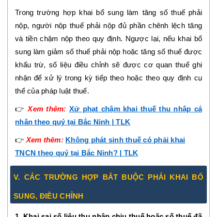
Trong trường hợp khai bổ sung làm tăng số thuế phải
nộp, người nộp thuế phải nộp đủ phần chênh lệch tăng
và tiền chậm nộp theo quy định. Ngược lại, nếu khai bổ
sung làm giảm số thuế phải nộp hoặc tăng số thuế được
khấu trừ, số liệu điều chỉnh sẽ được cơ quan thuế ghi
nhận để xử lý trong kỳ tiếp theo hoặc theo quy định cụ
thể của pháp luật thuế.
👉
Xem thêm:
Xử phạt chậm khai thuế thu nhập cá
nhân theo quý tại Bắc Ninh | TLK
👉
Xem thêm:
Không phát sinh thuế có phải khai
TNCN theo quý tại Bắc Ninh? | TLK
V. CÁC TRƯỜNG HỢP BẮT BUỘC PHẢI KHAI BỔ
SUNG, ĐIỀU CHỈNH
1. Khai sai số liệu thu nhập chịu thuế hoặc số thuế đã