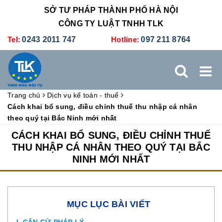
SỞ TƯ PHÁP THÀNH PHỐ HÀ NỘI
CÔNG TY LUẬT TNHH TLK
Tel:
0243 2011 747
Hotline:
097 211 8764
Trang chủ
Dịch vụ kế toán - thuế
TRANG CHỦ
GIỚI THIỆU
DỊCH VỤ PHÁP LÝ
Cách khai bổ sung, điều chỉnh thuế thu nhập cá nhân
theo quý tại Bắc Ninh mới nhất
DỊCH VỤ KẾ TOÁN - THUẾ
XÚC TIẾN THƯƠNG MẠI
CÁCH KHAI BỔ SUNG, ĐIỀU CHỈNH THUẾ
THU NHẬP CÁ NHÂN THEO QUÝ TẠI BẮC
NINH MỚI NHẤT
BẢNG GIÁ
ĐÀO TẠO
TUYỂN DỤNG
LIÊN HỆ
MỤC LỤC BÀI VIẾT