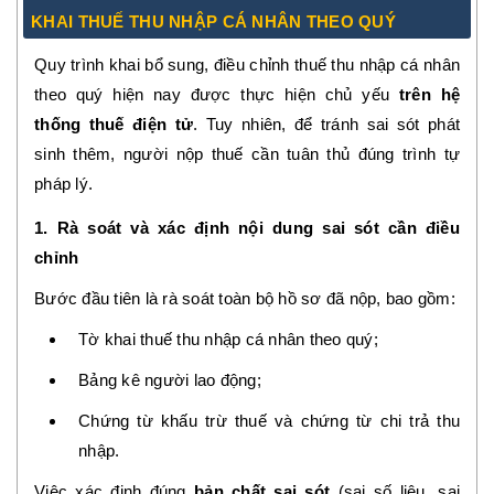
KHAI THUẾ THU NHẬP CÁ NHÂN THEO QUÝ
Quy trình khai bổ sung, điều chỉnh thuế thu nhập cá nhân
theo quý hiện nay được thực hiện chủ yếu
trên hệ
thống thuế điện tử
. Tuy nhiên, để tránh sai sót phát
sinh thêm, người nộp thuế cần tuân thủ đúng trình tự
pháp lý.
1. Rà soát và xác định nội dung sai sót cần điều
chỉnh
Bước đầu tiên là rà soát toàn bộ hồ sơ đã nộp, bao gồm:
Tờ khai thuế thu nhập cá nhân theo quý;
Bảng kê người lao động;
Chứng từ khấu trừ thuế và chứng từ chi trả thu
nhập.
Việc xác định đúng
bản chất sai sót
(sai số liệu, sai