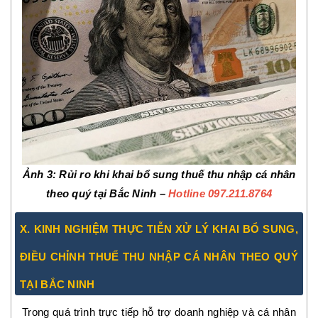
Ảnh 3
: Rủi ro khi khai bổ sung thuế thu nhập cá nhân
theo quý tại Bắc Ninh –
Hotline 097.211.8764
X. KINH NGHIỆM THỰC TIỄN XỬ LÝ KHAI BỔ SUNG,
ĐIỀU CHỈNH THUẾ THU NHẬP CÁ NHÂN THEO QUÝ
TẠI BẮC NINH
Trong quá trình trực tiếp hỗ trợ doanh nghiệp và cá nhân