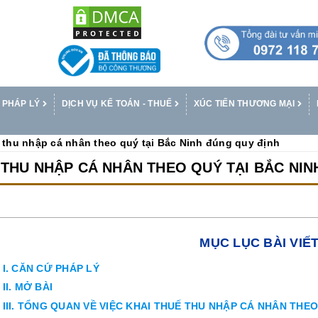
 PHÁP LÝ
DỊCH VỤ KẾ TOÁN - THUẾ
XÚC TIẾN THƯƠNG MẠI
 thu nhập cá nhân theo quý tại Bắc Ninh đúng quy định
 THU NHẬP CÁ NHÂN THEO QUÝ TẠI BẮC NIN
MỤC LỤC BÀI VIẾ
I. CĂN CỨ PHÁP LÝ
II. MỞ BÀI
III. TỔNG QUAN VỀ VIỆC KHAI THUẾ THU NHẬP CÁ NHÂN THE