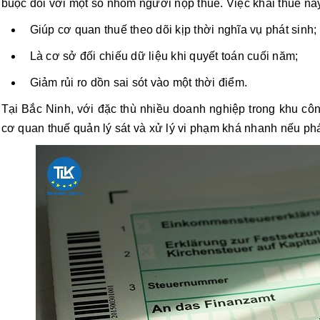
buộc đối với một số nhóm người nộp thuế. Việc khai thuế này 
Giúp cơ quan thuế theo dõi kịp thời nghĩa vụ phát sinh;
Là cơ sở đối chiếu dữ liệu khi quyết toán cuối năm;
Giảm rủi ro dồn sai sót vào một thời điểm.
Tại Bắc Ninh, với đặc thù nhiều doanh nghiệp trong khu côn
cơ quan thuế quản lý sát và xử lý vi phạm khá nhanh nếu phát