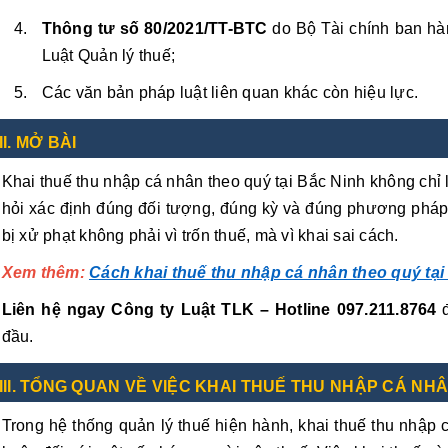
Thông tư số 80/2021/TT-BTC
do Bộ Tài chính ban hà
Luật Quản lý thuế;
Các văn bản pháp luật liên quan khác còn hiệu lực.
II. MỞ BÀI
Khai thuế thu nhập cá nhân theo quý tại Bắc Ninh không chỉ 
hỏi xác định đúng đối tượng, đúng kỳ và đúng phương pháp 
bị xử phạt không phải vì trốn thuế, mà vì khai sai cách.
Xem thêm:
Cách khai thuế thu nhập cá nhân theo quý tạ
Liên hệ ngay Công ty Luật TLK – Hotline 097.211.8764
đ
đầu.
III. TỔNG QUAN VỀ VIỆC KHAI THUẾ THU NHẬP CÁ NH
Trong hệ thống quản lý thuế hiện hành, khai thuế thu nhập c