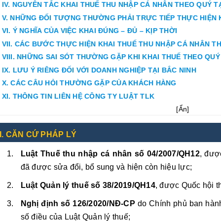
IV. NGUYÊN TẮC KHAI THUẾ THU NHẬP CÁ NHÂN THEO QUÝ TẠ
V. NHỮNG ĐỐI TƯỢNG THƯỜNG PHẢI TRỰC TIẾP THỰC HIỆN 
VI. Ý NGHĨA CỦA VIỆC KHAI ĐÚNG – ĐỦ – KỊP THỜI
VII. CÁC BƯỚC THỰC HIỆN KHAI THUẾ THU NHẬP CÁ NHÂN TH
VIII. NHỮNG SAI SÓT THƯỜNG GẶP KHI KHAI THUẾ THEO QUÝ
IX. LƯU Ý RIÊNG ĐỐI VỚI DOANH NGHIỆP TẠI BẮC NINH
X. CÁC CÂU HỎI THƯỜNG GẶP CỦA KHÁCH HÀNG
XI. THÔNG TIN LIÊN HỆ CÔNG TY LUẬT TLK
[
Ẩn
]
I. CĂN CỨ PHÁP LÝ
Luật Thuế thu nhập cá nhân số 04/2007/QH12
, đượ
đã được sửa đổi, bổ sung và hiện còn hiệu lực;
Luật Quản lý thuế số 38/2019/QH14
, được Quốc hội t
Nghị định số 126/2020/NĐ-CP
do Chính phủ ban hành 
số điều của Luật Quản lý thuế;