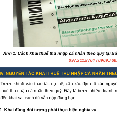
Ảnh 1: Cách khai thuế thu nhập cá nhân theo quý tại B
097.211.8764
/ 0969.760
IV. NGUYÊN TẮC KHAI THUẾ THU NHẬP CÁ NHÂN THEO
Trước khi đi vào thao tác cụ thể, cần xác định rõ các nguyê
thuế thu nhập cá nhân theo quý. Đây là bước nhiều doanh 
đến khai sai cách dù vẫn nộp đúng hạn.
1. Khai đúng đối tượng phải thực hiện nghĩa vụ